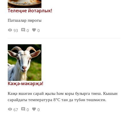
Телеңне йотарлык!
Патшалар пирогы
93
0
0
Кәҗә-мәкәрҗә!
Кәҗә яшәгән сарай җылы һәм коры булырга тиеш. Кышын
сарайдагы температура 8°С тан да түбән төшмәсен.
67
0
0