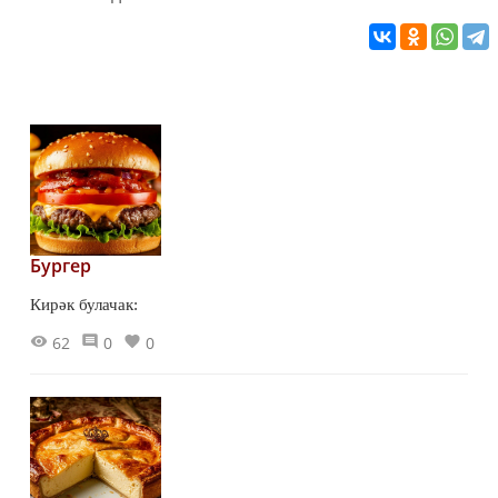
Бургер
Кирәк булачак:
62
0
0