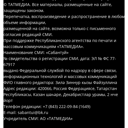
© ТАТМЕДИА. Все материалы, размещенные на сайте,
защищены законом.
Перепечатка, воспроизведение и распространение в любом
объеме информации,
размещенной на сайте, возможна только с письменного
согласия редакций СМИ.
При поддержке Республиканского агентства по печати и
массовым коммуникациям «ТАТМЕДИА».
Наименование СМИ: «Сабантуй»
№ свидетельства о регистрации СМИ, дата: ЭЛ № ФС 77-
67917
выдано Федеральной службой по надзору в сфере связи,
информационных технологий и массовых коммуникаций
ФИО главного редактора: Зилә Зиннур кызы Фәйзуллина
Адрес редакции: 420066, Россия Федерациясе, Татарстан
Республикасы, Казан шәһәре, Декабристлар урамы, 2 нче
йорт
Телефон редакции: +7 (843) 222-09-84 (1649)
E-mail: sabantui@bk.ru
Учредитель СМИ: АО «ТАТМЕДИА»