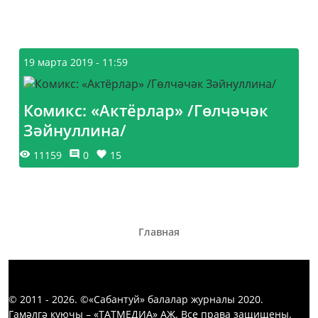
19 марта 2019 - 11:59
Комикс: «Актёрлар» /Гөлчәчәк
Зәйнуллина/
11159
0
15
Главная
© 2011 - 2026. ©«Сабантуй» балалар журналы 2020.
Гамәлгә куючы – «ТАТМЕДИА» АҖ. Все права защищены.