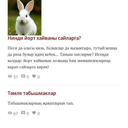
Нинди йорт хайваны сайларга?
Песи дә аласы килә, балыклар да кызыктыра, тутый кошка
да риза булыр идең кебек... Таныш хисләрме? Исеңдә
калдыр: йорт хайванын холкыңа һәм мөмкинлекләреңә
карап сайларга кирәк!
51
0
0
Тәмле табышмаклар
Табышмакларның җавапларын тап.
67
0
0