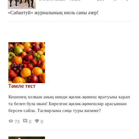
«Сабантуй» журналының июль саны әзер!
Тәмле тест
Кешенең холкын аның нинди җиләк-җимеш яратуына карап
та белеп була икән! Бирелгән җиләк-җимешләр арасыннан
берсен сайла. Тасвирлама сиңа туры киләме?
73
0
0