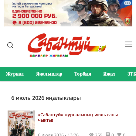
Журнал
Яңалыклар
Тәрбия
Иҗат
ЗТ
6 июль 2026 яңалыклары
«Сабантуй» журналының июль саны
чыкты!
6 июля 2026 - 13:26
259
0
0