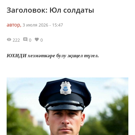
Заголовок: Юл солдаты
автор,
3 июля 2026 - 15:47
222
0
0
ЮХИДИ хезмәткәре булу җиңел түгел.