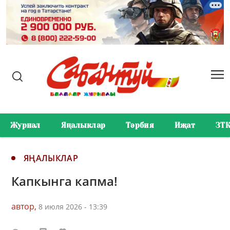
Журнал
Яңалыклар
Тәрбия
Иҗат
ЗТ
ЯҢАЛЫКЛАР
Капкынга капма!
автор,
8 июля 2026 - 13:39