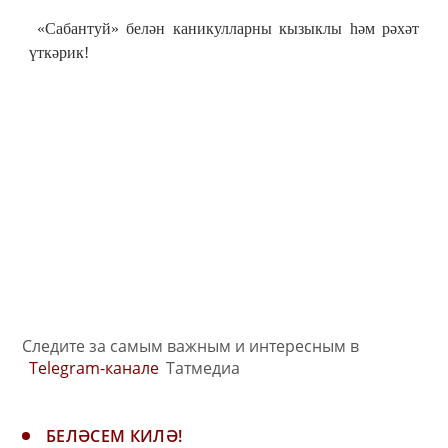
«Сабантуй» белән каникулларны кызыклы һәм рәхәт
үткәрик!
Следите за самым важным и интересным в
Telegram-канале
Татмедиа
БЕЛӘСЕМ КИЛӘ!