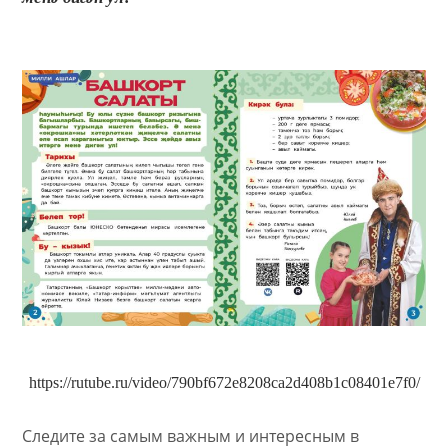
https://rutube.ru/video/790bf672e8208ca2d408b1c08401e7f0/
Следите за самым важным и интересным в