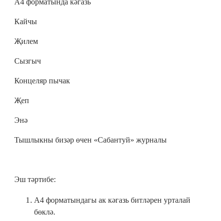
А4 форматында кәгазь
Кайчы
Җилем
Сызгыч
Концеляр пычак
Җеп
Энә
Тышлыкны бизәр өчен «Сабантуй» журналы
Эш тәртибе:
А4 форматындагы ак кәгазь битләрен урталай
бөклә.