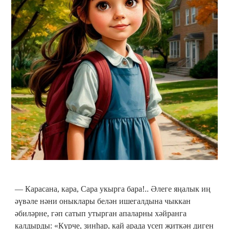
— Карасана, кара, Сара укырга бара!.. Әлеге яңалык иң
әүвәле нәни оныклары белән ишегалдына чыккан
әбиләрне, гәп сатып утырган апаларны хәйранга
калдырды: «Күрче, зинһар, кай арада үсеп җиткән диген