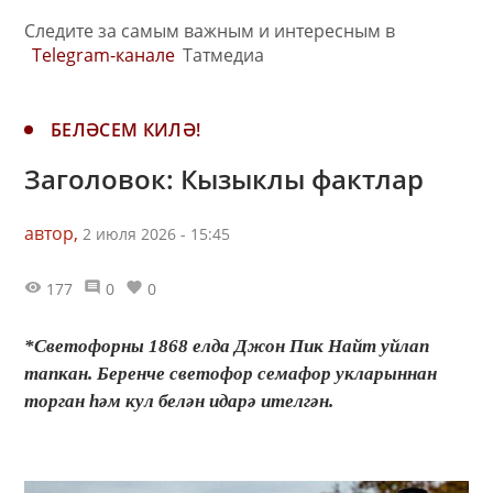
Следите за самым важным и интересным в
Telegram-канале
Татмедиа
БЕЛӘСЕМ КИЛӘ!
Заголовок: Кызыклы фактлар
автор,
2 июля 2026 - 15:45
177
0
0
*Светофорны 1868 елда Джон Пик Найт уйлап
тапкан. Беренче светофор семафор укларыннан
торган һәм кул белән идарә ителгән.