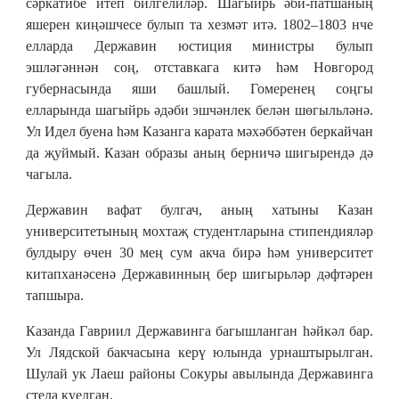
сәркатибе итеп билгелиләр. Шагыйрь әби-патшаның
яшерен киңәшчесе булып та хезмәт итә. 1802–1803 нче
елларда Державин юстиция министры булып
эшләгәннән соң, отставкага китә һәм Новгород
губернасында яши башлый. Гомеренең соңгы
елларында шагыйрь әдәби эшчәнлек белән шөгыльләнә.
Ул Идел буена һәм Казанга карата мәхәббәтен беркайчан
да җуймый. Казан образы аның берничә шигырендә дә
чагыла.
Державин вафат булгач, аның хатыны Казан
университетының мохтаҗ студентларына стипендияләр
булдыру өчен 30 мең сум акча бирә һәм университет
китапханәсенә Державинның бер шигырьләр дәфтәрен
тапшыра.
Казанда Гавриил Державинга багышланган һәйкәл бар.
Ул Лядской бакчасына керү юлында урнаштырылган.
Шулай ук Лаеш районы Сокуры авылында Державинга
стела куелган.