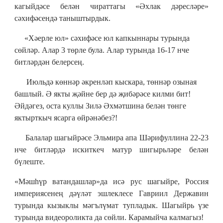
кагыйдәсе белән чираттагы «Әхлак дәресләре»
сәхифәсендә таныштырдык.
«Хәерле юл» сәхифәсе юл капкыннары турында
сөйләр. Алар 3 төрле була. Алар турында 16-17 нче
битләрдән белерсең.
Июльдә көннәр әкренләп кыскара, төннәр озыная
башлый. Ә якты җәйне бер дә җибәрәсе килми бит!
Әйдәгез, оста куллы Зилә Әхмәтшина белән төнге
яктырткыч ясарга өйрәнәбез?!
Балалар шагыйрәсе Эльмира апа Шәрифуллина 22-23
нче битләрдә искиткеч матур шигырьләре белән
бүлеште.
«Мәшһүр ватандашлар»да исә рус шагыйре, Россия
империясенең дәүләт эшлеклесе Гавриил Державин
турында кызыклы мәгълүмат тупладык. Шагыйрь үзе
турында видеороликта да сөйли. Карамыйча калмагыз!