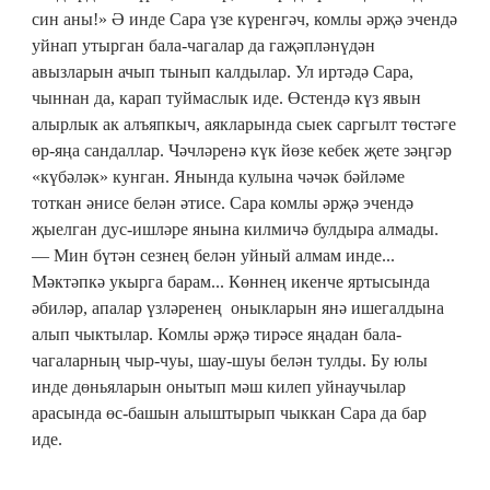
син аны!» Ә инде Сара үзе күренгәч, комлы әрҗә эчендә
уйнап утырган бала-чагалар да гаҗәпләнүдән
авызларын ачып тынып калдылар. Ул иртәдә Сара,
чыннан да, карап туймаслык иде. Өстендә күз явын
алырлык ак алъяпкыч, аякларында сыек саргылт төстәге
өр-яңа сандаллар. Чәчләренә күк йөзе кебек җете зәңгәр
«күбәләк» кунган. Янында кулына чәчәк бәйләме
тоткан әнисе белән әтисе. Сара комлы әрҗә эчендә
җыелган дус-ишләре янына килмичә булдыра алмады.
— Мин бүтән сезнең белән уйный алмам инде...
Мәктәпкә укырга барам... Көннең икенче яртысында
әбиләр, апалар үзләренең оныкларын янә ишегалдына
алып чыктылар. Комлы әрҗә тирәсе яңадан бала-
чагаларның чыр-чуы, шау-шуы белән тулды. Бу юлы
инде дөньяларын онытып мәш килеп уйнаучылар
арасында өс-башын алыштырып чыккан Сара да бар
иде.