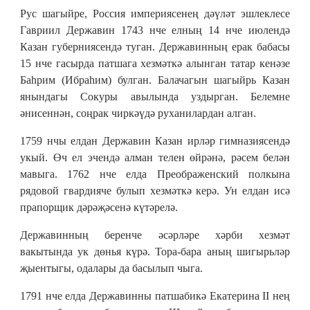
Рус шагыйре, Россия империясенең дәүләт эшлеклесе
Гавриил Державин 1743 нче елның 14 нче июлендә
Казан губерниясендә туган. Державинның ерак бабасы
15 нче гасырда патшага хезмәткә алынган татар кенәзе
Баһрим (Ибраһим) булган. Балачагын шагыйрь Казан
янындагы Сокуры авылында уздырган. Белемне
әнисеннән, соңрак чиркәүдә руханилардан алган.
1759 нчы елдан Державин Казан ирләр гимназиясендә
укый. Өч ел эчендә алман телен өйрәнә, рәсем белән
мавыга. 1762 нче елда Преображенский полкына
рядовой гвардияче булып хезмәткә керә. Ун елдан исә
прапорщик дәрәҗәсенә күтәрелә.
Державинның беренче әсәрләре хәрби хезмәт
вакытында ук дөнья күрә. Тора-бара аның шигырьләр
җыентыгы, одалары да басылып чыга.
1791 нче елда Державинны патшабикә Екатерина II нең