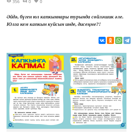
356
0
0
Әйдә, бүген юл капкыннары турында сөйләшик әле.
Юлга кем капкын куйсын инде, дисеңме?!