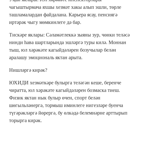
чагыштырмача яхшы хезмәт хакы алып эшли, төрле
ташламалардан файдалана. Карьера ясау, пенсиягә
иртәрәк чыгу мөмкинлеге дә бар.
Тискәре яклары: Сәламәтлеккә зыяны зур, чөнки теләсә
нинди һава шартларында эшләргә туры килә. Моннан
тыш, юл хәрәкәте кагыйдәләрен бозучылар белән
аралашу эмоциональ яктан арыта.
Нишләргә кирәк?
ЮХИДИ хезмәткәре булырга теләгән кеше, беренче
чиратта, юл хәрәкәте кагыйдәләрен бозмаска тиеш.
Физик яктан нык булыр өчен, спорт белән
шөгыльләнергә, тормыш иминлеге нигезләре буенча
түгәрәкләргә йөрергә, бу өлкәдә белемнәрне арттырып
торырга кирәк.