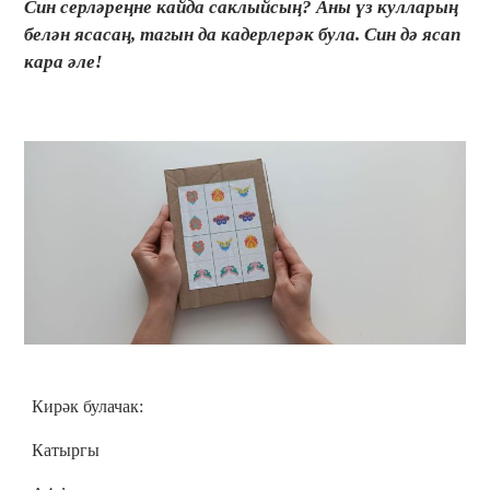
Син серләреңне кайда саклыйсың? Аны үз кулларың
белән ясасаң, тагын да кадерлерәк була. Син дә ясап
кара әле!
Кирәк булачак:
Катыргы