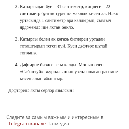
Катыргыдан буе – 31 сантиметр, киңлеге – 22
сантиметр булган турыпочмаклык кисеп ал. Нәкъ
уртасында 1 сантиметр ара калдырып, сызгыч
ярдәмендә ике яктан бөклә.
Катыргы белән ак кәгазь битләрен уртадан
тоташтырып тегеп куй. Куен дәфтәре шулай
төпләнә.
Дәфтәрне бизисе генә калды. Моның өчен
«Сабантуй» журналыннан үзеңә ошаган рәсемне
кисеп алып ябыштыр.
Дәфтәреңә якты серләр язылсын!
Следите за самым важным и интересным в
Telegram-канале
Татмедиа