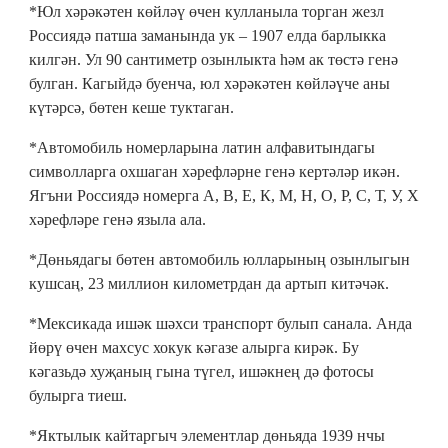
*Юл хәрәкәтен көйләү өчен кулланыла торган жезл
Россиядә патша заманында ук – 1907 елда барлыкка
килгән. Ул 90 сантиметр озынлыкта һәм ак төстә генә
булган. Кагыйдә буенча, юл хәрәкәтен көйләүче аны
күтәрсә, бөтен кеше туктаган.
*Автомобиль номерларына латин алфавитындагы
символларга охшаган хәрефләрне генә кертәләр икән.
Ягъни Россиядә номерга А, В, Е, К, М, Н, О, Р, С, Т, У, Х
хәрефләре генә языла ала.
*Дөньядагы бөтен автомобиль юлларының озынлыгын
кушсаң, 23 миллион километрдан да артып китәчәк.
*Мексикада ишәк шәхси транспорт булып санала. Анда
йөрү өчен махсус хокук кәгазе алырга кирәк. Бу
кәгазьдә хуҗаның гына түгел, ишәкнең дә фотосы
булырга тиеш.
*Яктылык кайтаргыч элементлар дөньяда 1939 нчы