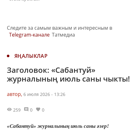
Следите за самым важным и интересным в
Telegram-канале
Татмедиа
ЯҢАЛЫКЛАР
Заголовок: «Сабантуй»
журналының июль саны чыкты!
автор,
6 июля 2026 - 13:26
259
0
0
«Сабантуй» журналының июль саны әзер!