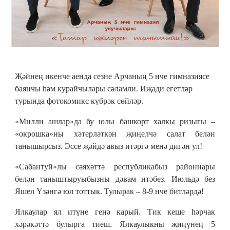
Җәйнең икенче аенда сезне Арчаның 5 нче гимназиясе
баянчы һәм курайчылары сәламли. Иҗади егетләр
турында фотокомикс күбрәк сөйләр.
«Милли ашлар»да бу юлы башкорт халкы ризыгы –
«окрошка»ны хәтерләткән җиңелчә салат белән
танышырсыз. Эссе җәйдә авыз итәргә менә дигән ул!
«Сабантуй»лы сәяхәттә республикабыз районнары
белән таныштыруыбызны дәвам итәбез. Июльдә без
Яшел Үзәнгә юл тоттык. Тулырак – 8-9 нче битләрдә!
Ялкаулар ял итүне генә карый. Тик кеше һәрчак
хәрәкәттә булырга тиеш. Ялкаулыкны җиңүнең 5