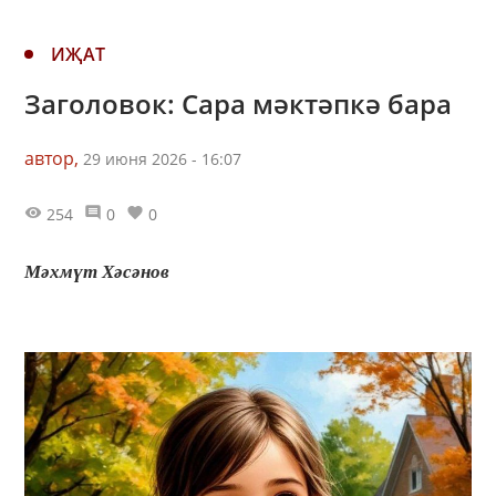
ИҖАТ
Заголовок: Сара мәктәпкә бара
автор,
29 июня 2026 - 16:07
254
0
0
Мәхмүт Хәсәнов