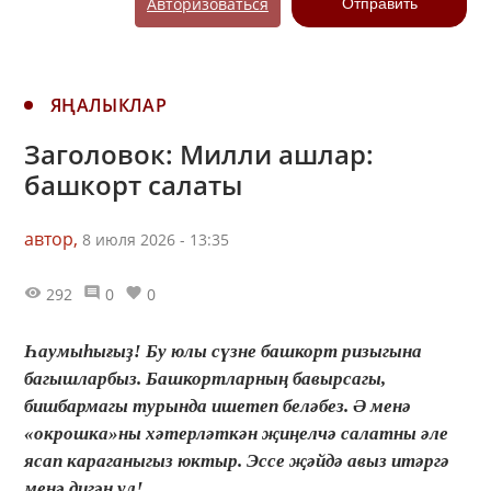
Авторизоваться
Отправить
ЯҢАЛЫКЛАР
Заголовок: Милли ашлар:
башкорт салаты
автор,
8 июля 2026 - 13:35
292
0
0
Һаумыһығыҙ! Бу юлы сүзне башкорт ризыгына
багышларбыз. Башкортларның бавырсагы,
бишбармагы турында ишетеп беләбез. Ә менә
«окрошка»ны хәтерләткән җиңелчә салатны әле
ясап караганыгыз юктыр. Эссе җәйдә авыз итәргә
менә дигән ул!