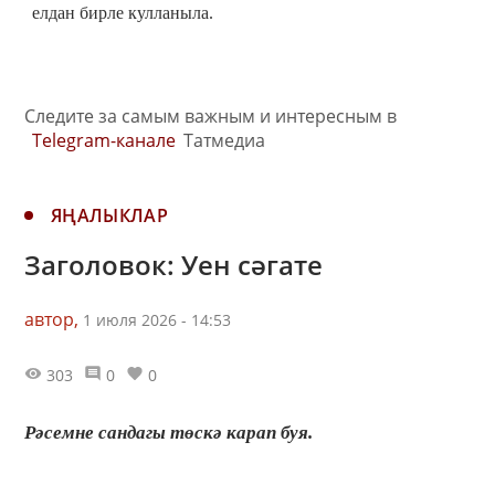
елдан бирле кулланыла.
Следите за самым важным и интересным в
Telegram-канале
Татмедиа
ЯҢАЛЫКЛАР
Заголовок: Уен сәгате
автор,
1 июля 2026 - 14:53
303
0
0
Рәсемне сандагы төскә карап буя.