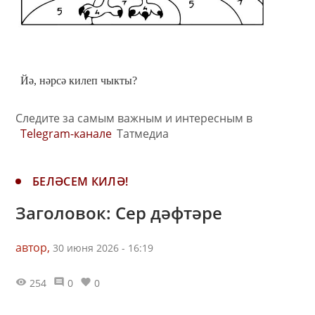
Йә, нәрсә килеп чыкты?
Следите за самым важным и интересным в
Telegram-канале
Татмедиа
БЕЛӘСЕМ КИЛӘ!
Заголовок: Сер дәфтәре
автор,
30 июня 2026 - 16:19
254
0
0