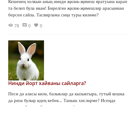
Кешенең холкын аның нинди җиләк-җимеш яратуына карап
та белеп була икән! Бирелгән җиләк-җимешләр арасыннан
берсен сайла. Тасвирлама сиңа туры киләме?
78
0
0
Нинди йорт хайваны сайларга?
Песи дә аласы килә, балыклар да кызыктыра, тутый кошка
да риза булыр идең кебек... Таныш хисләрме? Исеңдә
калдыр: йорт хайванын холкыңа һәм мөмкинлекләреңә
карап сайларга кирәк!
51
0
0