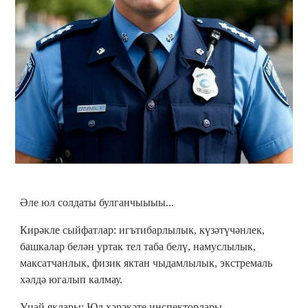
Әле юл солдаты булганчыыыы...
Кирәкле сыйфатлар: игътибарлылык, күзәтүчәнлек,
башкалар белән уртак тел таба белү, намуслылык,
максатчанлык, физик яктан чыдамлылык, экстремаль
хәлдә югалып калмау.
Уңай яклары: Юл хәрәкәте инспекторлары