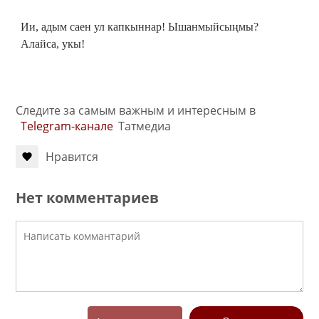
Ии, адым саен ул капкыннар! Ышанмыйсыңмы?
Алайса, укы!
Следите за самым важным и интересным в
Telegram-канале
Татмедиа
Нравится
Нет комментариев