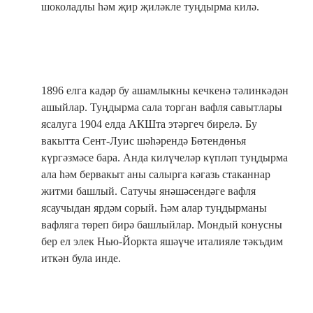
шоколадлы һәм җир җиләкле туңдырма килә.
1896 елга кадәр бу ашамлыкны кечкенә тәлинкәдән
ашыйлар. Туңдырма сала торган вафля савытлары
ясалуга 1904 елда АКШта этәргеч бирелә. Бу
вакытта Сент-Луис шәһәрендә Бөтендөнья
күргәзмәсе бара. Анда килүчеләр күпләп туңдырма
ала һәм бервакыт аны салырга кәгазь стаканнар
житми башлый. Сатучы янәшәсендәге вафля
ясаучыдан ярдәм сорый. Һәм алар туңдырманы
вафляга төреп бирә башлыйлар. Мондый конусны
бер ел элек Нью-Йоркта яшәүче италияле тәкъдим
иткән була инде.