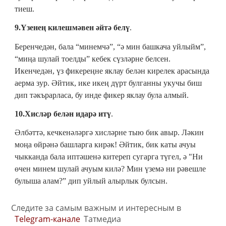
тиеш.
9.Үзенең килешмәвен әйтә белү
.
Беренчедән, бала “минемчә”, “ә мин башкача уйлыйм”,
“миңа шулай тоелды” кебек сүзләрне белсен.
Икенчедән, үз фикереңне яклау белән кирелек арасында
аерма зур. Әйтик, ике икең дүрт булганны укучы биш
дип тәкърарласа, бу инде фикер яклау була алмый.
10.Хисләр белән идарә итү
.
Әлбәттә, кечкенәләргә хисләрне тыю бик авыр. Ләкин
моңа өйрәнә башларга кирәк! Әйтик, бик каты ачуы
чыкканда бала иптәшенә китереп сугарга түгел, ә "Ни
өчен минем шулай ачуым килә? Мин үземә ни рәвешле
булыша алам?” дип уйлый алырлык булсын.
Следите за самым важным и интересным в
Telegram-канале
Татмедиа