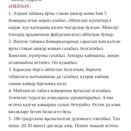
ӘЗЕРЛӘҮ:
1. Аерым табакка ярты стакан шикәр комы һәм 5
йомырка агын аерып алабыз. Әйбәтләп күпертергә
кирәк: куе катнашма килеп чыгарлык булсын. Миксер/
блендер ярдәменнән файдалансагыз әйбәтрәк булыр.
2. Икенче табакка йомыркаларның сарысын һәм калган
ярты стакан шикәр комын салабыз, болгатабыз.
Ванилин, күпертмә салабыз. Аннары каймакны, аннан
атланмайны өстибез. Он кушабыз.
3. Барысын бергә әйбәтләп болгаткач, беренче
табактагы катнашманы да салабыз, куерак каймак
сыман камыр барлыкка килә.
4. Майланган табага камырның яртысын агызабыз,
телемләп туралган алмаларны урнаштырабыз. Алма
өстенә калган камырны салып бетерәбез. Өстен дә алма
кисәкләре белән бизәсәгез була.
5. 180 градускача җылытылган духовкага озатабыз. Тиз
пешә: 20-30 минут дигәндә әзер. Пешеп чыккач өстенә