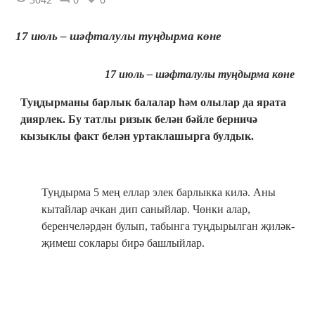
17 июль – шәфталулы туңдырма көне
17 июль – шәфталулы туңдырма көне
Туңдырманы барлык балалар һәм олылар да ярата
диярлек. Бу татлы ризык белән бәйле берничә
кызыклы факт белән уртаклашырга булдык.
Туңдырма 5 мең еллар элек барлыкка килә. Аны
кытайлар ачкан дип саныйлар. Чөнки алар,
беренчеләрдән булып, табынга туңдырылган җиләк-
җимеш соклары бирә башлыйлар.