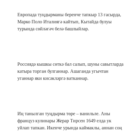
Европада туңдырманы беренче тапкыр 13 гасырда,
Марко Поло Италиягә кайтып, Кытайда булуы
турында сөйләгәч белә башлыйлар.
Россиядә кышкы сөткә бал салып, шуны савытларда
катыра торган булганнар. Ашаганда угычтан
уганнар яки кисәкләргә ватканнар.
Иң танылган туңдырма төре – ванильле. Аны
француз кулинары Жерар Тирсен 1649 елда ук
уйлап тапкан. Икенче урында каймаклы, аннан соң