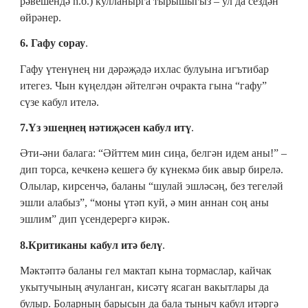
рәвешендә һ.б.) кулланырга тырышыгыз – ул да сездән
өйрәнер.
6. Гафу сорау
.
Гафу үтенүнең ни дәрәҗәдә ихлас булуына игътибар
итегез. Чын күңелдән әйтелгән очракта гына “гафу”
сүзе кабул ителә.
7.Үз эшеңнең нәтиҗәсен кабул итү
.
Әти-әни балага: “Әйттем мин сиңа, белгән идем аны!” –
дип торса, кечкенә кешегә бу күнекмә бик авыр бирелә.
Олылар, кирсенчә, баланы “шулай эшләсәң, без тегеләй
эшли алабыз”, “моны үтәп куй, ә мин аннан соң аны
эшлим” дип үсендерергә кирәк.
8.Критиканы кабул итә белү
.
Мәктәптә баланы гел мактап кына тормаслар, кайчак
укытучының ачуланган, кисәтү ясаган вакытлары да
булыр. Боларның барысын да бала тыныч кабул итәргә