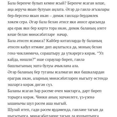
Бала беренче булып кемне ясый? Беренче ясаган кеше,
аңа аеруча якын булуын аңлата. Әгәр дә гаилә әгъзалары
бер-берсенә якын икән – димәк гаиләдә бердәмлек
хөкем серә. Әгәр бала белән әтисе яки әнисе арасында
ара ерак яки бер киртә тора икән, димәк баланың әлеге
кеше белән мөнәсәбәтләре начар.
Бала әтисен ясамаса? Кайбер китапларда бу баланың
әтисен кабул итмәве дип аңлатылса да, моның белән
генә чикләнмичә, сораштыру да үт­кәрергә кирәк. “Ул
кайда, нишли?” ише сораулар биреп, гаилә
башлыгының эштә булуы ачыклана ала.
Әгәр баланың бер туганы ясалмаган яки башкалардан
ераграк икән, аларның мөнәсәбәтләрен ныгыту өстендә
эшләргә кирәк дигән сүз.
Баланы ясаган һәр рәсеме өчен мактарга, дәрт биреп
торырга кирәк. Чөнки аның эшчәнлеге, үз-үзенә
ышанычы шул рәсем аша ныгый.
Шулай итеп, гади рәсем ярдәмендә, гаиләне тагын да
ныгытырга, мөнәсәбәтләрне тагын да яхшыртырга