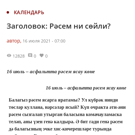
КАЛЕНДАРЬ
Заголовок: Рәсем ни сөйли?
автор,
16 июля 2021 - 07:00
12828
0
0
16 июль – асфальтта рәсем ясау көне
16 июль – асфальтта рәсем ясау көне
Балагыз рәсем ясарга яратамы? Ул күбрәк нинди
төсләр куллана, нәрсәләр ясый? Күп очракта әти-әни
рәсем сызгалап утырган баласына комачауламаска
теләп, аны үзен генә калдыра. Ә бит гади генә рәсем
дә балагызның эчке хис-кичерешләре турында