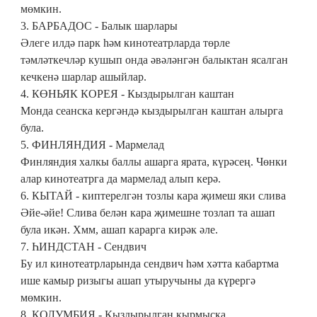
мөмкин.
3. БАРБАДОС - Балык шарлары
Әлеге илдә парк һәм кинотеатрларда төрле
тәмләткечләр кушып онда әвәләнгән балыктан ясалган
кечкенә шарлар ашыйлар.
4. КӨНЬЯК КОРЕЯ - Кыздырылган каштан
Монда сеанска кергәндә кыздырылган каштан алырга
була.
5. ФИНЛЯНДИЯ - Мармелад
Финляндия халкы баллы ашарга ярата, күрәсең. Чөнки
алар кинотеатрга да мармелад алып керә.
6. КЫТАЙ - киптерелгән тозлы кара җимеш яки слива
Әйе-әйе! Слива белән кара җимешне тозлап та ашап
була икән. Хмм, ашап карарга кирәк әле.
7. ҺИНДСТАН - Сендвич
Бу ил кинотеатрларында сендвич һәм хәтта кабартма
ише камыр ризыгы ашап утыручыны да күрергә
мөмкин.
8. КОЛУМБИЯ - Кыздырылган кырмыска