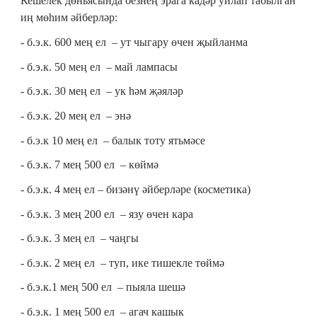
Кешелек дөньясында безнең эрага кадәр уйлап табылган
иң мөһим әйберләр:
- б.э.к. 600 мең ел – ут чыгару өчен җыйланма
- б.э.к. 50 мең ел – май лампасы
- б.э.к. 30 мең ел – ук һәм җәяләр
- б.э.к. 20 мең ел – энә
- б.э.к 10 мең ел – балык тоту ятьмәсе
- б.э.к. 7 мең 500 ел – көймә
- б.э.к. 4 мең ел – бизәнү әйберләре (косметика)
- б.э.к. 3 мең 200 ел – язу өчен кара
- б.э.к. 3 мең ел – чаңгы
- б.э.к. 2 мең ел – туп, ике тишекле төймә
- б.э.к.1 мең 500 ел – пыяла шешә
- б.э.к. 1 мең 500 ел – агач кашык