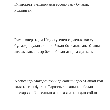
Гиппократ туңдырманы эсседә дару буларак
кулланган.
Рим императоры Нерон үзенең сараенда махсус
бүлмәдә таудан алып кайткан боз саклаган. Ул аны
җиләк-җимешләр белән бизәп ашарга яраткан.
Александр Македонский да салкын десерт ашап көч
җыя торган булган. Тарихчылар аны кар белән
нектар яки бал кушып ашарга яраткан дип сөйли.