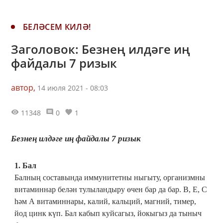
БЕЛӘСЕМ КИЛӘ!
Заголовок: Безнең илдәге иң
файдалы 7 ризык
автор,
14 июля 2021 - 08:03
11348
0
1
Безнең илдәге иң файдалы 7 ризык
1. Бал
Балның составында иммунитетны ныгыту, организмны
витаминнар белән тулыландыру өчен бар да бар. В, Е, С
һәм А витаминнары, калий, кальций, магний, тимер,
йод цинк күп. Бал кабып куйсагыз, йокыгыз да тыныч