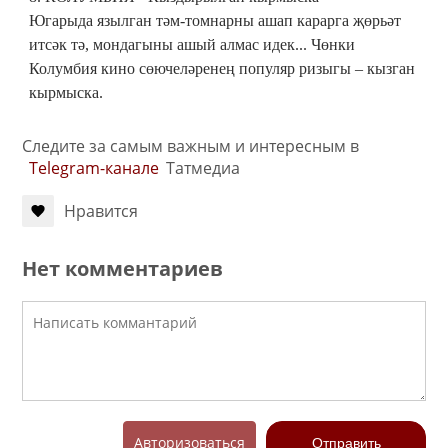
Югарыда язылган тәм-томнарны ашап карарга җөрьәт
итсәк тә, мондагыны ашый алмас идек... Чөнки
Колумбия кино сөючеләренең популяр ризыгы – кызган
кырмыска.
Следите за самым важным и интересным в
Telegram-канале
Татмедиа
Нравится
Нет комментариев
Авторизоваться
Отправить