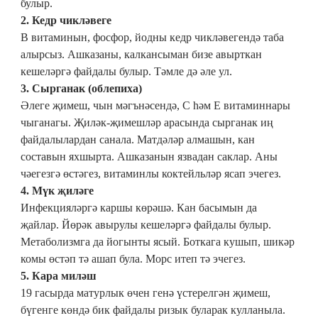
булыр.
2. Кедр чикләвеге
В витаминын, фосфор, йодны кедр чикләвегендә таба
алырсыз. Ашказаны, калкансыман бизе авырткан
кешеләргә файдалы булыр. Тәмле дә әле ул.
3. Сырганак (облепиха)
Әлеге җимеш, чын мәгънәсендә, С һәм Е витаминнары
чыганагы. Җиләк-җимешләр арасында сырганак иң
файдалылардан санала. Матдәләр алмашын, кан
составын яхшырта. Ашказанын язвадан саклар. Аны
чәегезгә өстәгез, витаминлы коктейльләр ясап эчегез.
4. Мүк җиләге
Инфекцияләргә каршы көрәшә. Кан басымын да
җайлар. Йөрәк авырулы кешеләргә файдалы булыр.
Метаболизмга да йогынты ясый. Боткага кушып, шикәр
комы өстәп тә ашап була. Морс итеп тә эчегез.
5. Кара миләш
19 гасырда матурлык өчен генә үстерелгән җимеш,
бүгенге көндә бик файдалы ризык буларак кулланыла.