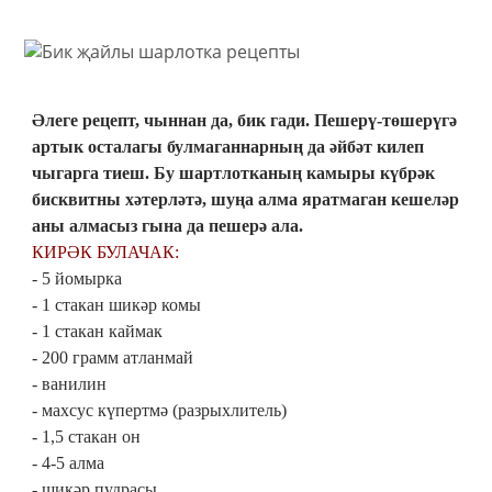
Әлеге рецепт, чыннан да, бик гади. Пешерү-төшерүгә
артык осталагы булмаганнарның да әйбәт килеп
чыгарга тиеш. Бу шартлотканың камыры күбрәк
бисквитны хәтерләтә, шуңа алма яратмаган кешеләр
аны алмасыз гына да пешерә ала.
КИРӘК БУЛАЧАК:
- 5 йомырка
- 1 стакан шикәр комы
- 1 стакан каймак
- 200 грамм атланмай
- ванилин
- махсус күпертмә (разрыхлитель)
- 1,5 стакан он
- 4-5 алма
- шикәр пудрасы