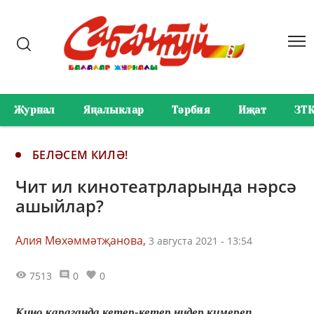
Журнал
Яңалыклар
Тәрбия
Иҗат
ЗТ
БЕЛӘСЕМ КИЛӘ!
Чит ил кинотеатрларында нәрсә
ашыйлар?
Алия Мөхәммәтҗанова,
3 августа 2021 - 13:54
7513
0
0
Кино караганда кетер-кетер нидер кимереп