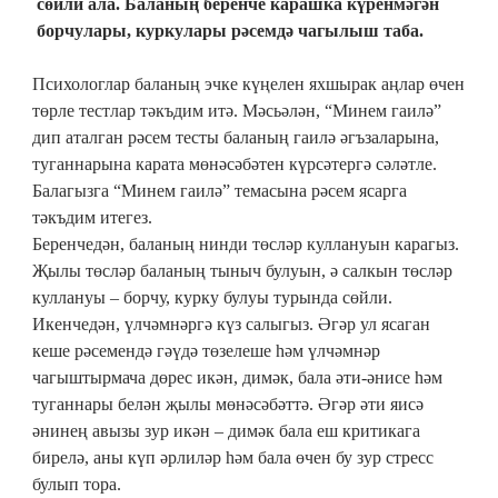
сөйли ала. Баланың беренче карашка күренмәгән
борчулары, куркулары рәсемдә чагылыш таба.
Психологлар баланың эчке күңелен яхшырак аңлар өчен
төрле тестлар тәкъдим итә. Мәсьәлән, “Минем гаилә”
дип аталган рәсем тесты баланың гаилә әгъзаларына,
туганнарына карата мөнәсәбәтен күрсәтергә сәләтле.
Балагызга “Минем гаилә” темасына рәсем ясарга
тәкъдим итегез.
Беренчедән, баланың нинди төсләр куллануын карагыз.
Җылы төсләр баланың тыныч булуын, ә салкын төсләр
куллануы – борчу, курку булуы турында сөйли.
Икенчедән, үлчәмнәргә күз салыгыз. Әгәр ул ясаган
кеше рәсемендә гәүдә төзе­леше һәм үлчәмнәр
чагыштырмача дөрес икән, димәк, бала әти-әнисе һәм
туганнары белән җылы мөнәсәбәттә. Әгәр әти яисә
әнинең авызы зур икән – димәк бала еш критикага
бирелә, аны күп әрлиләр һәм бала өчен бу зур стресс
булып тора.