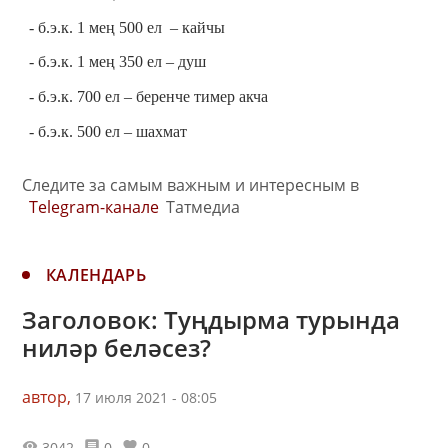
- б.э.к. 1 мең 500 ел – кайчы
- б.э.к. 1 мең 350 ел – душ
- б.э.к. 700 ел – беренче тимер акча
- б.э.к. 500 ел – шахмат
Следите за самым важным и интересным в
Telegram-канале
Татмедиа
КАЛЕНДАРЬ
Заголовок: Туңдырма турында
ниләр беләсез?
автор,
17 июля 2021 - 08:05
3042
0
0