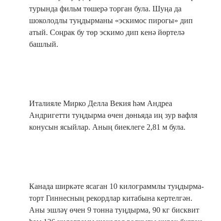
турында фильм төшерә торган була. Шуңа да
шоколодлы туңдырманы «эскимос пирогы» дип
атый. Соңрак бу төр эскимо дип кенә йөртелә
башлый.
Италияле Мирко Делла Векия һәм Андреа
Андригетти туңдырма өчен дөньяда иң зур вафля
конусын ясыйлар. Аның биеклеге 2,81 м була.
Канада ширкәте ясаган 10 килограммлы туңдырма-
торт Гиннесның рекордлар китабына кертелгән.
Аны эшләү өчен 9 тонна туңдырма, 90 кг бисквит