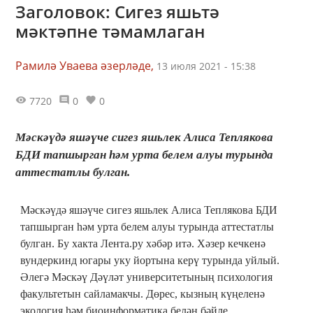
Заголовок: Сигез яшьтә
мәктәпне тәмамлаган
Рамилә Уваева әзерләде,
13 июля 2021 - 15:38
7720
0
0
Мәскәүдә яшәүче сигез яшьлек Алиса Теплякова
БДИ тапшырган һәм урта белем алуы турында
аттестатлы булган.
Мәскәүдә яшәүче сигез яшьлек Алиса Теплякова БДИ
тапшырган һәм урта белем алуы турында аттестатлы
булган. Бу хакта Лента.ру хәбәр итә. Хәзер кечкенә
вундеркинд югары уку йортына керү турында уйлый.
Әлегә Мәскәү Дәүләт университетының психология
факультетын сайламакчы. Дөрес, кызның күңеленә
экология һәм биоинформатика белән бәйле