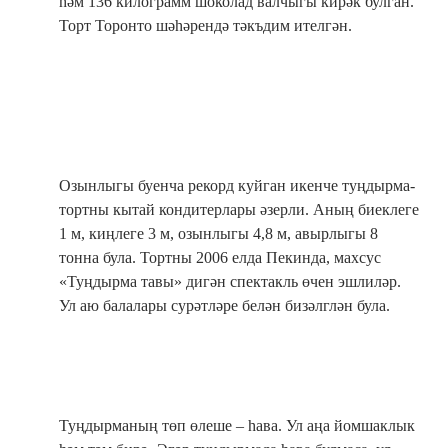
һәм 136 килограмм шоколад валчыгы кирәк булган.
Торт Торонто шәһәрендә тәкъдим ителгән.
Озынлыгы буенча рекорд куйган икенче туңдырма-
тортны кытай кондитерлары әзерли. Аның биеклеге
1 м, киңлеге 3 м, озынлыгы 4,8 м, авырлыгы 8
тонна була. Тортны 2006 елда Пекинда, махсус
«Туңдырма тавы» дигән спектакль өчен эшлиләр.
Ул аю балалары сурәтләре белән бизәлглән була.
Туңдырманың төп өлеше – һава. Ул аңа йомшаклык