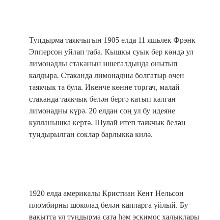
Туңдырма таякчыгын 1905 елда 11 яшьлек Фрэнк
Эпперсон уйлап таба. Кышкы суык бер көндә ул
лимонадлы стаканын ишегалдында онытып
калдыра. Стаканда лимонадны болгатыр өчен
таякчык та була. Икенче көнне торгач, малай
стаканда таякчык белән бергә катып калган
лимонадны күрә. 20 елдан соң ул бу идеяне
кулланышка кертә. Шулай итеп таякчык белән
туңдырылган соклар барлыкка килә.
1920 елда америкалы Кристиан Кент Нельсон
пломбирны шоколад белән капларга уйлый. Бу
вакытта ул туңдырма сата һәм эскимос халыклары