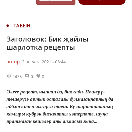
ТАБЫН
Заголовок: Бик җайлы
шарлотка рецепты
автор,
2 августа 2021 - 08:44
2475
0
0
Әлеге рецепт, чыннан да, бик гади. Пешерү-
төшерүгә артык осталагы булмаганнарның да
әйбәт килеп чыгарга тиеш. Бу шартлотканың
камыры күбрәк бисквитны хәтерләтә, шуңа
яратмаган кешеләр аны алмасыз гына...