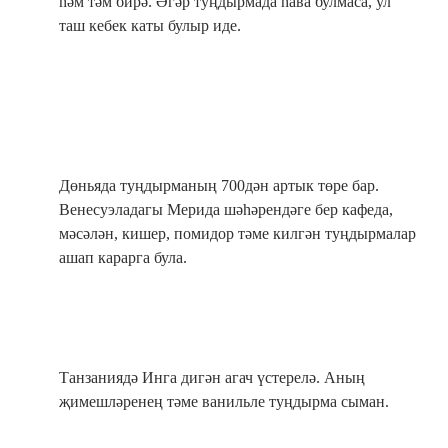
һәм тәм бирә. Әгәр туңдырмада һава булмаса, ул
таш кебек каты булыр иде.
Дөньяда туңдырманың 700дән артык төре бар.
Венесуэладагы Мерида шәһәрендәге бер кафеда,
мәсәлән, кишер, помидор тәме килгән туңдырмалар
ашап карарга була.
Танзаниядә Инга дигән агач үстерелә. Аның
җимешләренең тәме ванильле туңдырма сыман.