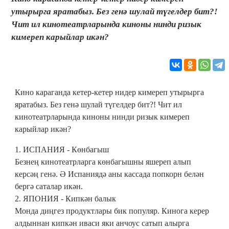
утырырга яратабыз. Без генә шулай түгелдер бит?!
Чит ил кинотеатрларында киноны нинди ризык
кимереп карыйлар икән?
Кино караганда кетер-кетер нидер кимереп утырырга
яратабыз. Без генә шулай түгелдер бит?! Чит ил
кинотеатрларында киноны нинди ризык кимереп
карыйлар икән?
1. ИСПАНИЯ - Көнбагыш
Безнең кинотеатрларга көнбагышны яшереп алып
керсәң генә. Ә Испаниядә аны кассада попкорн белән
бергә саталар икән.
2. ЯПОНИЯ - Кипкән балык
Монда диңгез продуктлары бик популяр. Кинога керер
алдыннан кипкән иваси яки анчоус сатып алырга