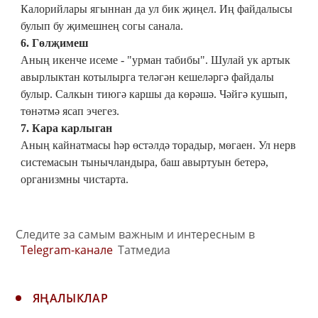
Калорийлары ягыннан да ул бик җиңел. Иң файдалысы
булып бу җимешнең согы санала.
6. Гөлҗимеш
Аның икенче исеме - "урман табибы". Шулай ук артык
авырлыктан котылырга теләгән кешеләргә файдалы
булыр. Салкын тиюгә каршы да көрәшә. Чәйгә кушып,
төнәтмә ясап эчегез.
7. Кара карлыган
Аның кайнатмасы һәр өстәлдә торадыр, мөгаен. Ул нерв
системасын тынычландыра, баш авыртуын бетерә,
организмны чистарта.
Следите за самым важным и интересным в
Telegram-канале
Татмедиа
ЯҢАЛЫКЛАР