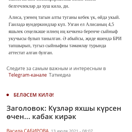
белгечлекләр дә хуш килә, ди.
Алиса, үзенең тагын алты туганы кебек үк, өйдә укый.
Гаиләдә вундеркиндлар күп. Узган ел Алисаның 4,5
яшьлек сеңелкәше илнең иң кечкенә беренче сыйныф
укучысы булып танылган. Ә абыйсы, җиде яшендә БРИ
тапшырып, тугыз сыйныфны тәмамлау турында
аттестат алган булган.
Следите за самым важным и интересным в
Telegram-канале
Татмедиа
БЕЛӘСЕМ КИЛӘ!
Заголовок: Күзләр яхшы күрсен
өчен... кабак кирәк
Вәсилә САБИРОВА,
13 июля 2021 - 08:07