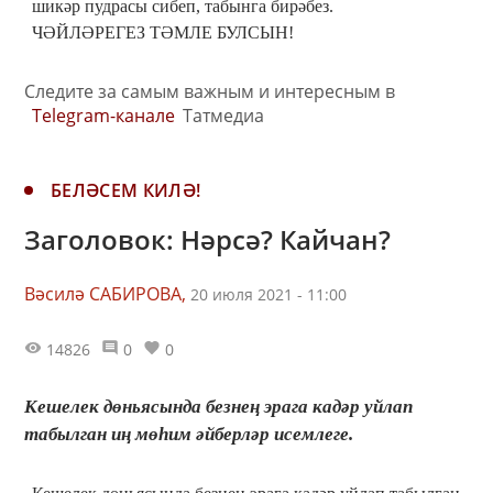
шикәр пудрасы сибеп, табынга бирәбез.
ЧӘЙЛӘРЕГЕЗ ТӘМЛЕ БУЛСЫН!
Следите за самым важным и интересным в
Telegram-канале
Татмедиа
БЕЛӘСЕМ КИЛӘ!
Заголовок: Нәрсә? Кайчан?
Вәсилә САБИРОВА,
20 июля 2021 - 11:00
14826
0
0
Кешелек дөньясында безнең эрага кадәр уйлап
табылган иң мөһим әйберләр исемлеге.