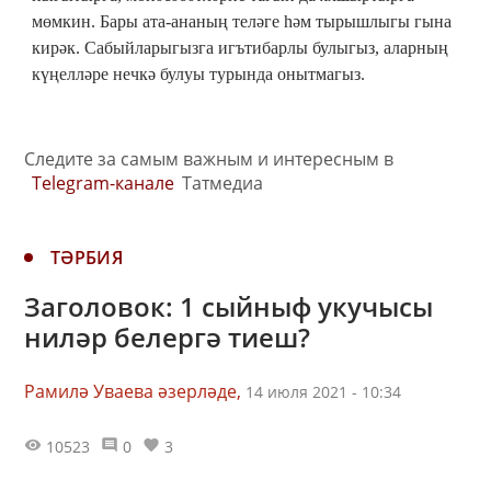
мөмкин. Бары ата-ананың теләге һәм тырышлыгы гына
кирәк. Сабыйларыгызга игътибарлы булыгыз, аларның
күңелләре нечкә булуы турында онытмагыз.
Следите за самым важным и интересным в
Telegram-канале
Татмедиа
ТӘРБИЯ
Заголовок: 1 сыйныф укучысы
ниләр белергә тиеш?
Рамилә Уваева әзерләде,
14 июля 2021 - 10:34
10523
0
3