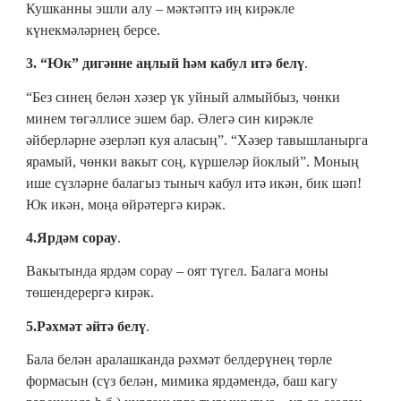
Кушканны эшли алу ‒ мәктәптә иң кирәкле
күнекмәләрнең берсе.
3. “Юк” дигәнне аңлый һәм кабул итә белү
.
“Без синең белән хәзер үк уйный алмыйбыз, чөнки
минем төгәллисе эшем бар. Әлегә син кирәкле
әйберләрне әзерләп куя аласың”. “Хәзер тавышланырга
ярамый, чөнки вакыт соң, күршеләр йоклый”. Моның
ише сүзләрне балагыз тыныч кабул итә икән, бик шәп!
Юк икән, моңа өйрәтергә кирәк.
4.Ярдәм сорау
.
Вакытында ярдәм сорау – оят түгел. Балага моны
төшендерергә кирәк.
5.Рәхмәт әйтә белү
.
Бала белән аралашканда рәхмәт белдерүнең төрле
формасын (сүз белән, мимика ярдәмендә, баш кагу