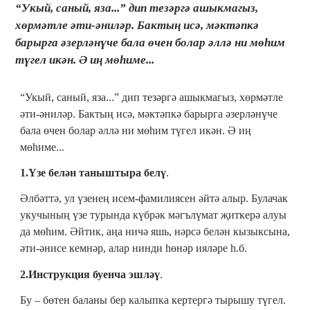
“Укый, саный, яза...” дип тезәргә ашыкмагыз,
хөрмәтле әти-әниләр. Бактың исә, мәктәпкә
барырга әзерләнүче бала өчен болар әллә ни мөһим
түгел икән. Ә иң мөһиме...
“Укый, саный, яза...” дип тезәргә ашыкмагыз, хөрмәтле
әти-әниләр. Бактың исә, мәктәпкә барырга әзерләнүче
бала өчен болар әллә ни мөһим түгел икән. Ә иң
мөһиме...
1.Үзе белән таныштыра белү
.
Әлбәттә, ул үзенең исем-фамилиясен әйтә алыр. Булачак
укучының үзе турында күбрәк мәгълүмат җиткерә алуы
да мөһим. Әйтик, аңа ничә яшь, нәрсә белән кызыксына,
әти-әнисе кемнәр, алар нинди һөнәр ияләре һ.б.
2.Инструкция буенча эшләү
.
Бу ‒ бөтен баланы бер калыпка кертергә тырышу түгел.