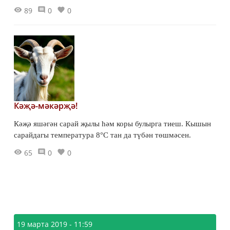
89
0
0
Кәҗә-мәкәрҗә!
Кәҗә яшәгән сарай җылы һәм коры булырга тиеш. Кышын
сарайдагы температура 8°С тан да түбән төшмәсен.
65
0
0
19 марта 2019 - 11:59