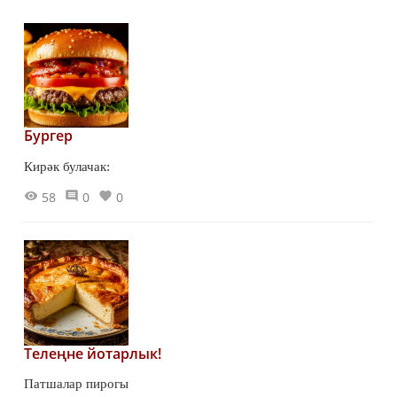
Бургер
Кирәк булачак:
58
0
0
Телеңне йотарлык!
Патшалар пирогы