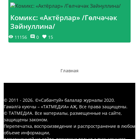
Комикс: «Актёрлар» /Гөлчәчәк
Зәйнуллина/
11156
0
15
Главная
© 2011 - 2026. ©«Сабантуй» балалар журналы 2020.
Гамәлгә куючы – «ТАТМЕДИА» АҖ. Все права защищены.
© ТАТМЕДИА. Все материалы, размещенные на сайте,
защищены законом.
Перепечатка, воспроизведение и распространение в любом
объеме информации,