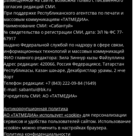
размещенной на сайте, возможна только с письменного
согласия редакций СМИ.
При поддержке Республиканского агентства по печати и
массовым коммуникациям «ТАТМЕДИА».
Наименование СМИ: «Сабантуй»
№ свидетельства о регистрации СМИ, дата: ЭЛ № ФС 77-
67917
выдано Федеральной службой по надзору в сфере связи,
информационных технологий и массовых коммуникаций
ФИО главного редактора: Зилә Зиннур кызы Фәйзуллина
Адрес редакции: 420066, Россия Федерациясе, Татарстан
Республикасы, Казан шәһәре, Декабристлар урамы, 2 нче
йорт
Телефон редакции: +7 (843) 222-09-84 (1649)
E-mail: sabantui@bk.ru
Учредитель СМИ: АО «ТАТМЕДИА»
Антикоррупционная политика
АО «ТАТМЕДИА» использует «cookie»
для персонализации
сервисов и удобства пользователей сайтом. Использование
«cookie» можно отменить в настройках браузера.
Политика конфиденциальности