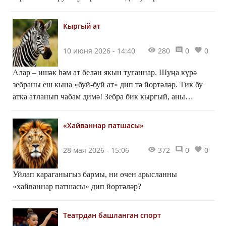
Кыргый ат
10 июня 2026 - 14:40
280
0
0
Алар – ишәк һәм ат белән якын туганнар. Шуңа күрә
зебраны еш кына «буй-буй ат» дип тә йөртәләр. Тик бу
атка атланып чабам димә! Зебра бик кыргый, аны
кешеләр мең еллар буе кулга ияләштерә алмаган. Әлеге
куркак, ләкин шул ук вакытта усал җан ияләре турында
«Хайваннар патшасы»
хәбәрчебез тагын ниләр белә икән?
28 мая 2026 - 15:06
372
0
0
Уйлап караганыгыз бармы, ни өчен арысланны
«хайваннар патшасы» дип йөртәләр?
Театрдан башланган спорт