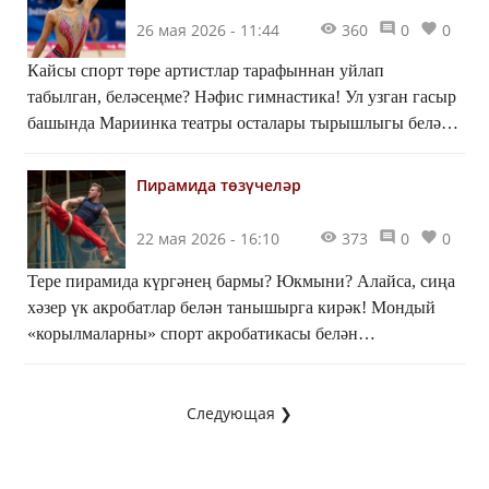
26 мая 2026 - 11:44
360
0
0
Кайсы спорт төре артистлар тарафыннан уйлап
табылган, беләсеңме? Нәфис гимнастика! Ул узган гасыр
башында Мариинка театры осталары тырышлыгы белән
барлыкка килә. Ә инде 1984 елда Олимпия
уеннарындагы спорт төрләре исемлегенә кертелә.
Пирамида төзүчеләр
22 мая 2026 - 16:10
373
0
0
Тере пирамида күргәнең бармы? Юкмыни? Алайса, сиңа
хәзер үк акробатлар белән танышырга кирәк! Мондый
«корылмаларны» спорт акробатикасы белән
шөгыльләнүчеләр ясый.
Следующая ❯