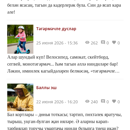
белән ясасаң, тагын да кадерлерәк була. Син дә ясап кара
әле!
Тәгәрмәчле дуслар
25 июня 2026 - 15:36
262
0
0
Алар шундый күп! Велосипед, самокат, скейтборд,
сегвей, монотәгәрмәч... Һәм тагын әллә ниндиләре бар!
Ләкин, иминлек кагыйдәләрен белмәсәң, «тәгәрмәчле
дуслар» «дошманга» әверелергә дә мөмкин...
Баллы эш
22 июня 2026 - 16:20
240
0
0
Бал кортлары – дөнья тоткасы; тәртип, пөхтәлек яратучы,
тырыш, уңган-булган җан ияләре. Ә аларны карап-
тәрбияләп торучы умартачы нинди булырга тиеш икән?