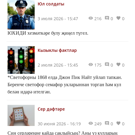
Юл солдаты
3 июля 2026 - 15:47
216
0
0
ЮХИДИ хезмәткәре булу җиңел түгел.
Кызыклы фактлар
2 июля 2026 - 15:45
175
0
0
*Светофорны 1868 елда Джон Пик Найт уйлап тапкан.
Беренче светофор семафор укларыннан торган һәм кул
белән идарә ителгән.
Сер дәфтәре
30 июня 2026 - 16:19
249
0
0
Син серләреңне кайда саклыйсың? Аны үз кулларың