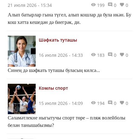
21 июля 2026 - 15:34
199
0
0
Алып батырлар гына түгел, алып кошлар да була икән. Бу
кош хәтта кешедән дә биегрәк, ди.
Шәфкать туташы
16 июля 2026 - 14:33
183
0
0
Синең дә шәфкать туташы буласың килсә...
Комлы спорт
15 июля 2026 - 14:09
194
0
0
Сәламәтлекне ныгытучы спорт төре – пляж волейболы
белән танышабызмы?