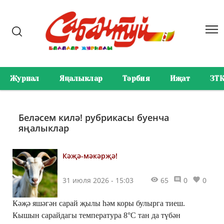
Журнал
Яңалыклар
Тәрбия
Иҗат
ЗТ
Беләсем килә! рубрикасы буенча
яңалыклар
Кәҗә-мәкәрҗә!
31 июля 2026 - 15:03
65
0
0
Кәҗә яшәгән сарай җылы һәм коры булырга тиеш.
Кышын сарайдагы температура 8°С тан да түбән