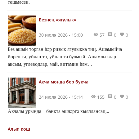
төшмәсен.
Безнең «ягулык»
30 июля 2026 - 15:00
57
0
0
Без ашый торган һәр ризык ягулыкка тиң. Ашамыйча
йөреп тә, уйлап та, уйнап та булмый. Ашамлыклар
аксым, углеводлар, май, витамин һәм
микроэлементлардан тора. Аларның кайсы ни өчен
кирәк? Әйдә, бергәләп ачыклыйк!
Акча монда бер букча
24 июля 2026 - 15:14
155
0
0
Акчалы урында – банкта эшләргә хыяллансаң...
Алып кош