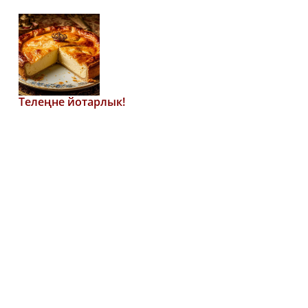
Телеңне йотарлык!
Патшалар пирогы
93
0
0
Кәҗә-мәкәрҗә!
Кәҗә яшәгән сарай җылы һәм коры булырга тиеш. Кышын