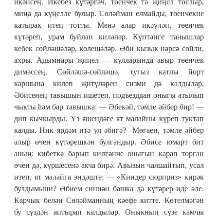
икәнсең. Икебез күтәргәч, төенчек тә җиңел тоелыр,
миңа да күңелле булыр. Сөләйман елмайды, төенчекне
катырак итеп тотты. Менә алар икәүләп, төенчек
күтәреп, урам буйлап киләләр. Күптәнге танышлар
кебек сөйләшәләр, көлешәләр. Әби кызык нәрсә сөйли,
ахры. Адымнары җиңел — кулларында авыр төенчек
димәссең. Сөйләшә-сөйләшә, тугыз катлы йорт
каршына килеп җитүләрен сизми дә калдылар.
Әбисенең тавышын ишетеп, подъезддан оныгы атылып
чыкты һәм бар тавышка: — Әбекәй, тәмле әйбер бир! —
дип кычкырды. Үз яшендәге ят малайны күреп туктап
калды. Ник ярдәм итә ул әбигә? Мөгаен, тәмле әйбер
алыр өчен күтәрешкән булгандыр. Әбисе юмарт бит
аның: кибеткә барып килгәнче оныгын карап торган
өчен дә, күршесенә акча бирә. Авызын чалшайтып, усал
итеп, ят малайга эндәште: — «Киндер сюрприз» кирәк
булдымыни? Әбием синнән башка да күтәрер иде әле.
Карчык белән Сөләйманның кәефе китте. Көтелмәгән
бу сүздән аптырап калдылар. Оныкның сүзе камчы