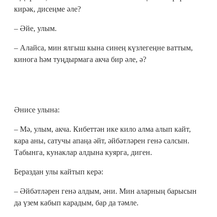
кирәк, дисеңме әле?
– Әйе, улым.
– Алайса, мин ялгыш кына синең күзлегеңне ваттым,
кинога һәм туңдырмага акча бир әле, ә?
Әнисе улына:
– Мә, улым, акча. Кибеттән ике кило алма алып кайт,
кара аны, сатучы апаңа әйт, әйбәтләрен генә салсын.
Табынга, кунаклар алдына куярга, диген.
Бераздан улы кайтып керә:
– Әйбәтләрен генә алдым, әни. Мин аларның барысын
да үзем кабып карадым, бар да тәмле.