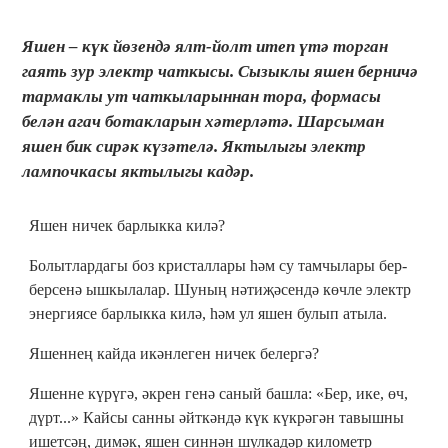
Яшен – күк йөзендә ялт-йолт итеп үтә торган
гаять зур электр чаткысы. Сызыклы яшен берничә
тармаклы ут чаткыларыннан тора, формасы
белән агач ботакларын хәтерләтә. Шарсыман
яшен бик сирәк күзәтелә. Яктылыгы электр
лампочкасы яктылыгы кадәр.
Яшен ничек барлыкка килә?
Болытлардагы боз кристаллары һәм су тамчылары бер-
берсенә ышкылалар. Шуның нәтиҗәсендә көчле электр
энергиясе барлыкка килә, һәм ул яшен булып атыла.
Яшеннең кайда икәнлеген ничек белергә?
Яшенне күрүгә, әкрен генә саный башла: «Бер, ике, өч,
дүрт...» Кайсы санны әйткәндә күк күкрәгән тавышны
ишетсәң, димәк, яшен синнән шулкадәр километр