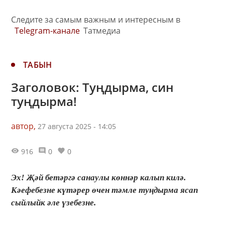
Следите за самым важным и интересным в
Telegram-канале
Татмедиа
ТАБЫН
Заголовок: Туңдырма, син
туңдырма!
автор,
27 августа 2025 - 14:05
916
0
0
Эх! Җәй бетәргә санаулы көннәр калып килә.
Кәефебезне күтәрер өчен тәмле туңдырма ясап
сыйлыйк әле үзебезне.