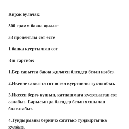
Кирәк булачак:
500 грамм бакча җиләге
33 процентлы сөт өсте
1 банка куертылган сөт
Эш тәртибе:
1.Бер савытта бакча җиләген блендер белән изәбез.
2.Икенче савытта сөт өстен куерганчы туглыйбыз.
3.Икесен бергә кушып, катнашмага куертылган сөт
салабыз. Барысын да блендер белән яхшылап
болгатабыз.
4.Туңдырманы берничә сәгатькә туңдыргычка
куябыз.