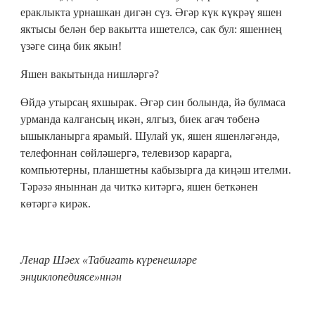
ераклыкта урнашкан дигән сүз. Әгәр күк күкрәү яшен
яктысы белән бер вакытта ишетелсә, сак бул: яшеннең
үзәге сиңа бик якын!
Яшен вакытында нишләргә?
Өйдә утырсаң яхшырак. Әгәр син болында, йә булмаса
урманда калгансың икән, ялгыз, биек агач төбенә
ышыкланырга ярамый. Шулай ук, яшен яшенләгәндә,
телефоннан сөйләшергә, телевизор карарга,
компьютерны, планшетны кабызырга да киңәш ителми.
Тәрәзә яныннан да читкә китәргә, яшен беткәнен
көтәргә кирәк.
Ленар Шәех «Табигать күренешләре
энциклопедиясе»ннән