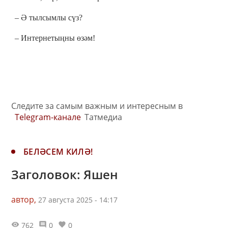
– Ә тылсымлы сүз?
– Интернетыңны өзәм!
Следите за самым важным и интересным в
Telegram-канале
Татмедиа
БЕЛӘСЕМ КИЛӘ!
Заголовок: Яшен
автор,
27 августа 2025 - 14:17
762
0
0