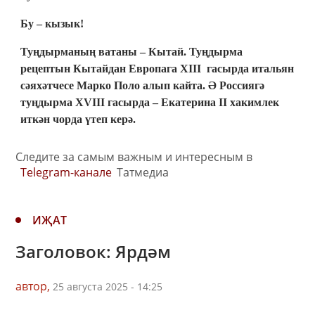
Бу – кызык!
Туңдырманың ватаны – Кытай. Туңдырма
рецептын Кытайдан Европага XIII гасырда итальян
сәяхәтчесе Марко Поло алып кайта. Ә Россиягә
туңдырма XVIII гасырда – Екатерина II хакимлек
иткән чорда үтеп керә.
Следите за самым важным и интересным в
Telegram-канале
Татмедиа
ИҖАТ
Заголовок: Ярдәм
автор,
25 августа 2025 - 14:25