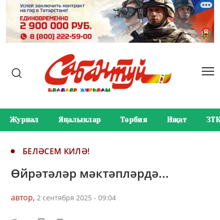
Журнал
Яңалыклар
Тәрбия
Иҗат
ЗТ
БЕЛӘСЕМ КИЛӘ!
Өйрәтәләр мәктәпләрдә...
автор,
2 сентября 2025 - 09:04