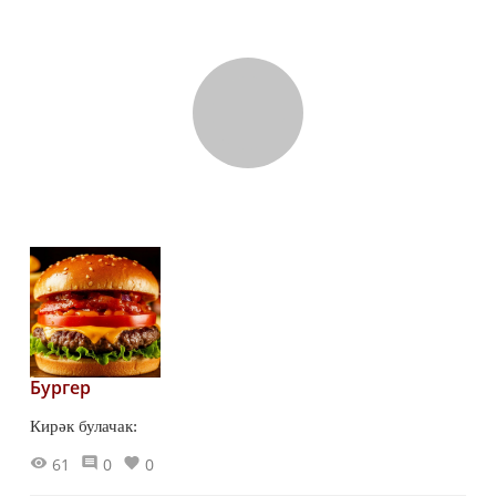
Бургер
Кирәк булачак:
61
0
0