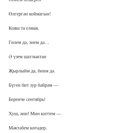
Өлгергән коймагын!
Кояш та елмая,
Гөлем дә, энем дә…
Ә үзем шатлыктан
Җырлыйм да, биим дә.
Бүген бит зур бәйрәм —
Беренче сентябрь!
Хуш, әни! Мин киттем —
Мәктәбем көтәдер.