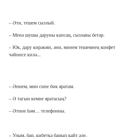
– Әти, тешем сызлый.
– Менә шушы даруны капсаң, сызлавы бетәр.
– Юк, дару кирәкми, әни, минем тешемнең конфет
чәйнисе килә...
– Әнием, мин сине бик яратам.
– Ә тагын кемне яратасың?
– Әтине һәм… телефонны.
– Улым, бар, кибеткә барып кайт әле.