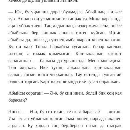
кечесе дә шулай уйланып ята икән.
— Юк, бу уңышны дөрес бүлмәдек. Абыйның гаиләсе
зур. Аннан соң ул миннән өлкәнрәк тә. Миңа караганда
аңа күбрәк тиеш. Таң алдыннан, сиздермичә генә, энесе
абыйсына бер капчык ашлык илтеп куйган. Иртән
абыйсы да, энесе дә үзенең амбарларын кереп караган.
Бу ни хәл? Төнлә һәркайсы туганына берәр капчык
илткән, ә икмәк кимемәгән. Капчыкларын кат-кат
санаганнар — барысы да урынында. Менә могъҗиза!
Төн җиткән. Ике туган, аркаларына капчыкларын
салып, тагын юлга чыкканнар. Тау өстендә тулган ай
балкып торган. Карт нарат янында ике туган очрашкан.
Абыйсы сораган: — Ә-ә, бу син икән, болай бик соң кая
барасың?
Энесе: — Ә-ә, бу сез икән, сез кая барасыз? — дигән.
Ике туган уйланып калган. Һәм эшнең нәрсәдә икәнен
аңлаган. Бу хәлдән соң бер-берсен тагын да ныграк