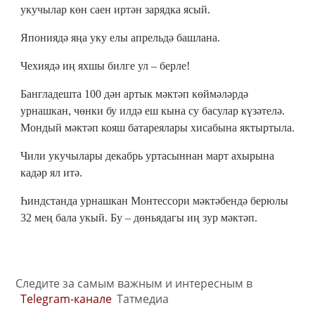
укучылар көн саен иртән зарядка ясый.
Япониядә яңа уку елы апрельдә башлана.
Чехиядә иң яхшы билге ул – берле!
Бангладешта 100 дән артык мәктәп көймәләрдә
урнашкан, чөнки бу илдә еш кына су басулар күзәтелә.
Мондый мәктәп кояш батареялары хисабына яктыртыла.
Чили укучылары декабрь уртасыннан март ахырына
кадәр ял итә.
Һиндстанда урнашкан Монтессори мәктәбендә берюлы
32 мең бала укый. Бу – дөньядагы иң зур мәктәп.
Следите за самым важным и интересным в
Telegram-канале
Татмедиа