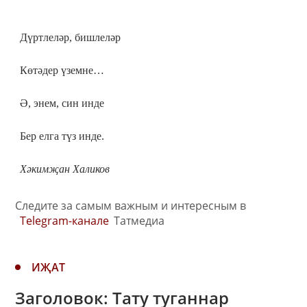
Дүртлеләр, бишлеләр
Көтәдер үземне…
Ә, энем, син инде
Бер елга түз инде.
Хәкимҗан Халиков
Следите за самым важным и интересным в
Telegram-канале
Татмедиа
ИҖАТ
Заголовок: Тату туганнар