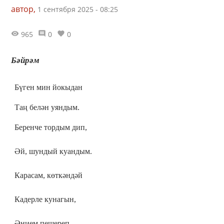
автор,
1 сентября 2025 - 08:25
965
0
0
Бәйрәм
Бүген мин йокыдан
Таң белән уяндым.
Беренче тордым дип,
Әй, шундый куандым.
Карасам, көткәндәй
Кадерле кунагын,
Әнием пешереп