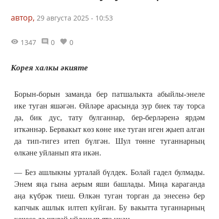
автор,
29 августа 2025 - 10:53
1347
0
0
Корея халкы әкияте
Борын-борын заманда бер патшалыкта абыйлы-энеле
ике туган яшәгән. Өйләре арасында зур биек тау торса
да, бик дус, тату булганнар, бер-берләренә ярдәм
иткәннәр. Бервакыт көз көне ике туган иген җыеп алган
да тип-тигез итеп бүлгән. Шул төнне туганнарның
өлкәне уйланып ята икән.
— Без ашлыкны урталай бүлдек. Болай гадел булмады.
Энем яңа гына аерым яши башлады. Миңа караганда
аңа күбрәк тиеш. Өлкән туган торган да энесенә бер
капчык ашлык илтеп куйган. Бу вакытта туганнарның