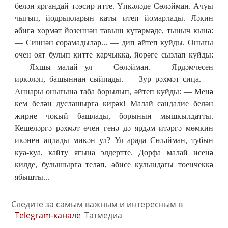
белән яргандай тәэсир итте. Үпкәләде Сөләйман. Ачуы
чыгып, йодрыкларын каты итеп йомарлады. Ләкин
әбигә хөрмәт йөзеннән тавыш күтәрмәде, тыныч кына:
— Синнән сорамадылар... — дип әйтеп куйды. Оныгы
өчен оят булып китте карчыкка, йөрәге сызлап куйды:
— Яхшы малай ул — Сөләйман. — Ярдәмчесен
иркәләп, башыннан сыйпады. — Зур рәхмәт сиңа. —
Аннары оныгына таба борылып, әйтеп куйды: — Менә
кем белән дуслашырга кирәк! Малай сандалие белән
җирне чокый башлады, борынын мышкылдатты.
Кешеләргә рәхмәт өчен генә дә ярдәм итәргә мөмкин
икәнен аңлады микән ул? Ул арада Сөләйман, тубын
куа-куа, кайту ягына элдертте. Дорфа малай исенә
килде, булышырга теләп, әбисе кулындагы төенчеккә
ябышты...
Следите за самым важным и интересным в
Telegram-канале
Татмедиа