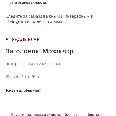
ярата башлаганнар, ди.
Следите за самым важным и интересным в
Telegram-канале
Татмедиа
ЯҢАЛЫКЛАР
Заголовок: Мәзәкләр
автор,
28 августа 2025 - 10:40
1676
0
0
Көлеп алабызмы?
– Дәү әти, яманлыкка яхшылык белән җавап бирергә