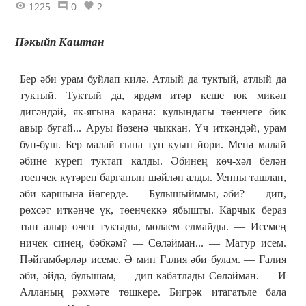
1225
0
2
Нәкыйп Каштан
Бер әби урам буйлап килә. Атлый да туктый, атлый да
туктый. Туктый да, ярдәм итәр кеше юк микән
дигәндәй, як-ягына карана: кулындагы төенчеге бик
авыр бугай... Аруы йөзенә чыккан. Үч иткәндәй, урам
буп-буш. Бер малай гына туп куып йөри. Менә малай
әбине күреп туктап калды. Әбинең көч-хәл белән
төенчек күтәреп барганын шәйләп алды. Уенны ташлап,
әби каршына йөгерде. — Булышыйммы, әби? — дип,
рөхсәт иткәнче үк, төенчеккә ябышты. Карчык бераз
тын алыр өчен туктады, мөлаем елмайды. — Исемең
ничек синең, бәбкәм? — Сөләйман... — Матур исем.
Пәйгамбәрләр исеме. Ә мин Галия әби булам. — Галия
әби, әйдә, булышам, — дип кабатлады Сөләйман. — И
Алланың рәхмәте төшкере. Бигрәк итагатьле бала