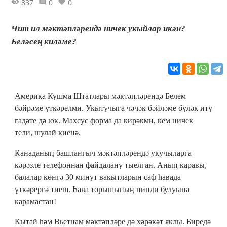
837
0
0
Чит ил мәктәпләрендә ничек укыйлар икән?
Беләсең киләме?
Америка Кушма Штатлары мәктәпләрендә Белем
бәйрәме үткәрелми. Укытучыга чәчәк бәйләме бүләк итү
гадәте дә юк. Махсус форма да кирәкми, кем ничек
тели, шулай киенә.
Канаданың башлангыч мәктәпләрендә укучыларга
кәрәзле телефоннан файдалану тыелган. Аның каравы,
балалар көнгә 30 минут вакытларын саф һавада
үткәрергә тиеш. Һава торышының нинди булуына
карамастан!
Кытай һәм Вьетнам мәктәпләре дә хәрәкәт яклы. Биредә