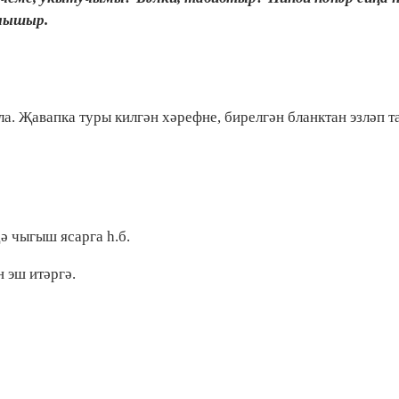
улышыр.
а. Җавапка туры килгән хәрефне, бирелгән бланктан эзләп т
дә чыгыш ясарга һ.б.
 эш итәргә.