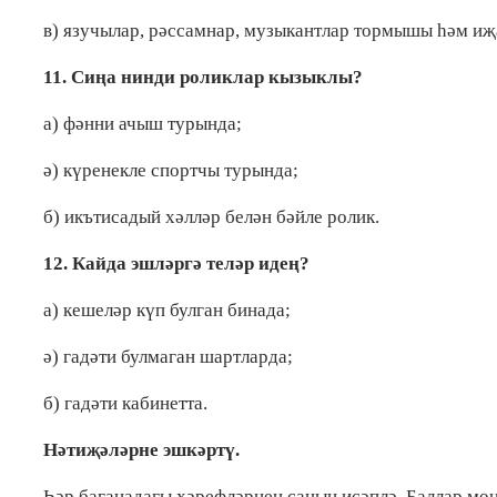
в) язучылар, рәссамнар, музыкантлар тормышы һәм иҗ
11. Сиңа нинди роликлар кызыклы?
а) фәнни ачыш турында;
ә) күренекле спортчы турында;
б) икътисадый хәлләр белән бәйле ролик.
12. Кайда эшләргә теләр идең?
а) кешеләр күп булган бинада;
ә) гадәти булмаган шартларда;
б) гадәти кабинетта.
Нәтиҗәләрне эшкәртү.
Һәр баганадагы хәрефләрнең санын исәплә. Баллар мон