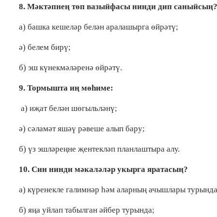
8. Мәктәпнең төп вазыйфасы нинди дип саныйсың
а) башка кешеләр белән аралашырга өйрәтү;
ә) белем бирү;
б) эш күнекмәләренә өйрәтү.
9. Тормышта иң мөһиме:
а) иҗат белән шөгыльләнү;
ә) сәламәт яшәү рәвеше алып бару;
б) үз эшләреңне җентекләп планлаштыра алу.
10. Син нинди мәкаләләр укырга яратасың?
а) күренекле галимнәр һәм аларның ачышлары турында
б) яңа уйлап табылган әйбер турында;