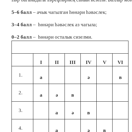
5–6 балл
– ачык чагылган һөнәри һәвәслек;
3–4 балл
– һөнәри һәвәслек аз чагыла;
0–2 балл
– һөнәри осталык сизелми.
I
II
III
IV
V
VI
а
ә
в
а
ә
в
а
ә
в
а
ә
в