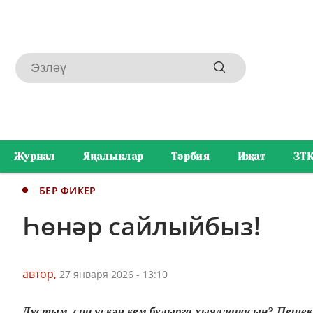
Журнал
Яңалыклар
Тәрбия
Иҗат
ЗТ
БЕР ФИКЕР
Һөнәр сайлыйбыз!
автор,
27 января 2026 - 13:10
Дустым, син үскәч кем булырга хыялланасың? Пешек