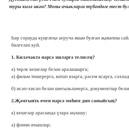
туры килә икән? Моны ачыкларга түбәндәге тест б
Һәр сорауда күңелеңә аеруча якын булган җавапны сайл
билгеләп куй.
1. Киләчәктә нәрсә эшләргә телисең?
а) төрле кешеләр белән аралашырга;
ә) фильм төшерергә, китап язарга, рәсем ясарга, сәхнә
б) исәп-хисап белән шөгыльләнергә, документлар белән
2.Җәмгыять өчен нәрсә мөһим дип саныйсың?
а) кешеләр арасында үзара аңлашу;
ә) фәнни ачышлар;