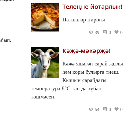
Телеңне йотарлык!
Патшалар пирогы
89
0
0
абып,
Кәҗә-мәкәрҗә!
Кәҗә яшәгән сарай җылы
һәм коры булырга тиеш.
Кышын сарайдагы
температура 8°С тан да түбән
төшмәсен.
64
0
0