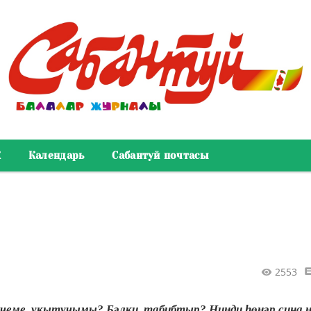
К
Календарь
Сабантуй почтасы
2553
чеме, укытучымы? Бәлки, табибтыр? Нинди һөнәр сиңа 