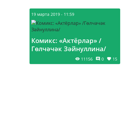
19 марта 2019 - 11:59
Комикс: «Актёрлар» /
Гөлчәчәк Зәйнуллина/
11156
0
15