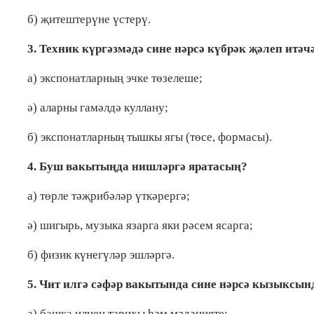
б) җитештерүне үстерү.
3. Техник күргәзмәдә сине нәрсә күбрәк җәлеп итәч
а) экспонатларның эчке төзелеше;
ә) аларны гамәлдә куллану;
б) экспонатларның тышкы ягы (төсе, формасы).
4. Буш вакытыңда нишләргә яратасың?
а) төрле тәҗрибәләр үткәрергә;
ә) шигырь, музыка язарга яки рәсем ясарга;
б) физик күнегүләр эшләргә.
5. Чит илгә сәфәр вакытында сине нәрсә кызыксы
а) башка илнең тарихы һәм мәдәнияте;