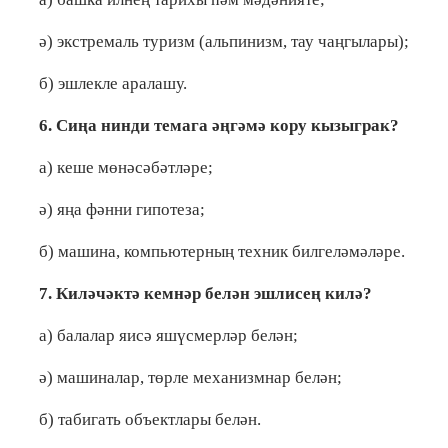
ә) экстремаль туризм (альпинизм, тау чаңгылары);
б) эшлекле аралашу.
6. Сиңа нинди темага әңгәмә кору кызыграк?
а) кеше мөнәсәбәтләре;
ә) яңа фәнни гипотеза;
б) машина, компьютерның техник билгеләмәләре.
7. Киләчәктә кемнәр белән эшлисең килә?
а) балалар яисә яшүсмерләр белән;
ә) машиналар, төрле механизмнар белән;
б) табигать объектлары белән.