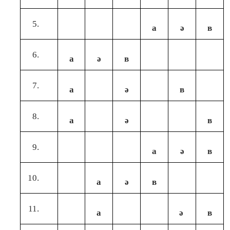
а
ә
в
а
ә
в
а
ә
в
а
ә
в
а
ә
в
а
ә
в
а
ә
в