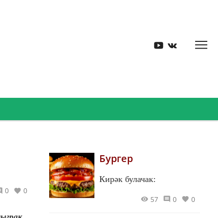
Бургер
Кирәк булачак:
0
0
57
0
0
ныграк