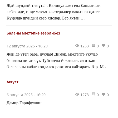
Җәй шундый тиз үтә!.. Каникул әле генә башланган
кебек иде, инде мәктәпкә әзерләнер вакыт та җитте.
Күңелдә шундый сәер хисләр. Бер яктан,
сыйныфташларымны сагындым, икенче яктан, укырга
бер дә барасым килми...
Баланы мәктәпкә әзерлибез
12 августа 2025 - 16:29
1253
0
0
Җәй дә үтеп бара, дуслар! Димәк, мәктәптә укулар
башлана дигән сүз. Туйганчы йоклаган, ял иткән
балаларны кабат көндәлек режимга кайтарасы бар. Моны
бераз алданрак кайгыртсагыз, үзегезгә дә, укучыга да
җайлырак булачак.
Август
6 августа 2025 - 16:20
1273
0
0
Дамир Гарифуллин