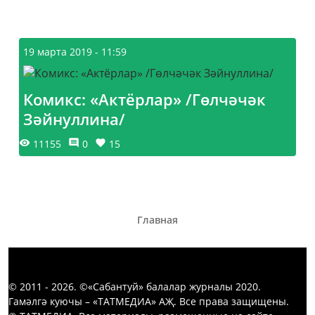
19 марта 2019 - 11:59
Комикс: «Актёрлар» /Гөлчәчәк
Зәйнуллина/
11155
0
15
Главная
© 2011 - 2026. ©«Сабантуй» балалар журналы 2020.
Гамәлгә куючы – «ТАТМЕДИА» АҖ. Все права защищены.