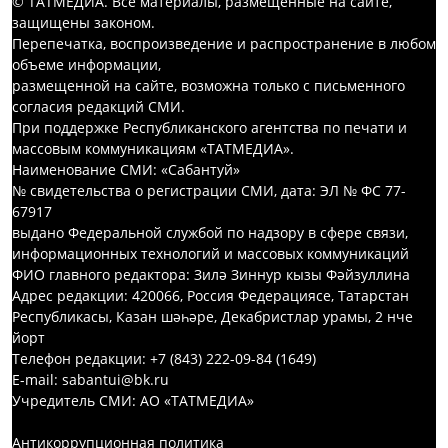
© ТАТМЕДИА. Все материалы, размещенные на сайте,
защищены законом.
Перепечатка, воспроизведение и распространение в любом
объеме информации,
размещенной на сайте, возможна только с письменного
согласия редакций СМИ.
При поддержке Республиканского агентства по печати и
массовым коммуникациям «ТАТМЕДИА».
Наименование СМИ: «Сабантуй»
№ свидетельства о регистрации СМИ, дата: ЭЛ № ФС 77-
67917
выдано Федеральной службой по надзору в сфере связи,
информационных технологий и массовых коммуникаций
ФИО главного редактора: Зилә Зиннур кызы Фәйзуллина
Адрес редакции: 420066, Россия Федерациясе, Татарстан
Республикасы, Казан шәһәре, Декабристлар урамы, 2 нче
йорт
Телефон редакции: +7 (843) 222-09-84 (1649)
E-mail: sabantui@bk.ru
Учредитель СМИ: АО «ТАТМЕДИА»
Антикоррупционная политика