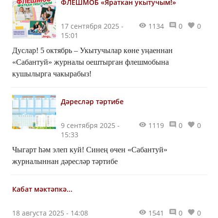
ФЛЕШМОБ «Яраткан укытучым!»
17 сентября 2025 -
1134
0
0
15:01
Дуслар! 5 октябрь – Укытучылар көне уңаеннан
«Сабантуй» журналы оештырган флешмобына
кушылырга чакырабыз!
Дәресләр тәртибе
9 сентября 2025 -
1119
0
0
15:33
Чыгарт һәм элеп куй! Синең өчен «Сабантуй»
журналыннан дәресләр тәртибе
Кабат мәктәпкә...
18 августа 2025 - 14:08
1541
0
0