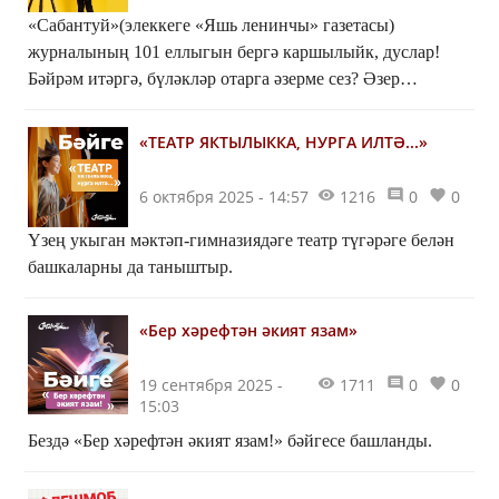
«Сабантуй»(элеккеге «Яшь ленинчы» газетасы)
журналының 101 еллыгын бергә каршылыйк, дуслар!
Бәйрәм итәргә, бүләкләр отарга әзерме сез? Әзер
булсагыз, сезне бәйгедә катнашырга чакырабыз!
«ТЕАТР ЯКТЫЛЫККА, НУРГА ИЛТӘ...»
6 октября 2025 - 14:57
1216
0
0
Үзең укыган мәктәп-гимназиядәге театр түгәрәге белән
башкаларны да таныштыр.
«Бер хәрефтән әкият язам»
19 сентября 2025 -
1711
0
0
15:03
Бездә «Бер хәрефтән әкият язам!» бәйгесе башланды.