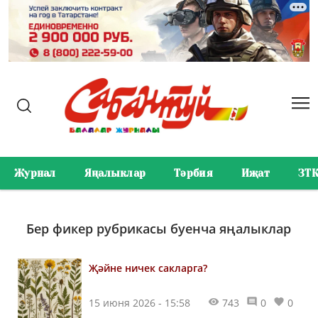
Журнал
Яңалыклар
Тәрбия
Иҗат
ЗТ
Бер фикер рубрикасы буенча яңалыклар
Җәйне ничек сакларга?
15 июня 2026 - 15:58
743
0
0