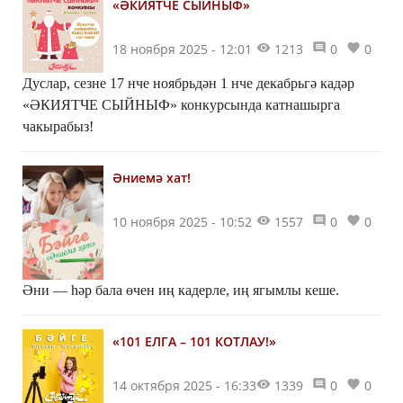
«ӘКИЯТЧЕ СЫЙНЫФ»
18 ноября 2025 - 12:01
1213
0
0
Дуслар, сезне 17 нче ноябрьдән 1 нче декабрьгә кадәр
«ӘКИЯТЧЕ СЫЙНЫФ» конкурсында катнашырга
чакырабыз!
Әниемә хат!
10 ноября 2025 - 10:52
1557
0
0
Әни — һәр бала өчен иң кадерле, иң ягымлы кеше.
«101 ЕЛГА – 101 КОТЛАУ!»
14 октября 2025 - 16:33
1339
0
0