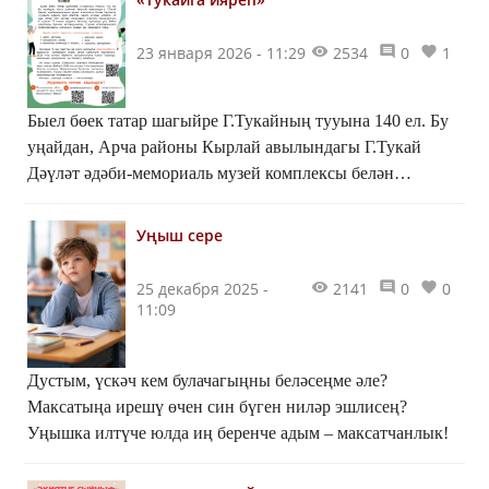
23 января 2026 - 11:29
2534
0
1
Быел бөек татар шагыйре Г.Тукайның тууына 140 ел. Бу
уңайдан, Арча районы Кырлай авылындагы Г.Тукай
Дәүләт әдәби-мемориаль музей комплексы белән
берлектә, «Тукайга ияреп» дип аталган бәйге игълан
итәбез. Ул яшь юмор һәм сатира осталарын ачыклау,
Уңыш сере
Г.Тукайны сатира остасы буларак ачу максатыннан, 8
яшьтән алып 13 яшькә кадәрге балалар арасында
25 декабря 2025 -
2141
0
0
уздырыла.
11:09
Дустым, үскәч кем булачагыңны беләсеңме әле?
Максатыңа ирешү өчен син бүген ниләр эшлисең?
Уңышка илтүче юлда иң беренче адым – максатчанлык!