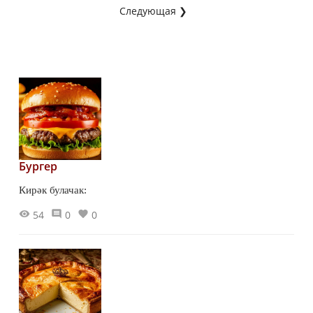
Следующая ❯
Бургер
Кирәк булачак:
54
0
0