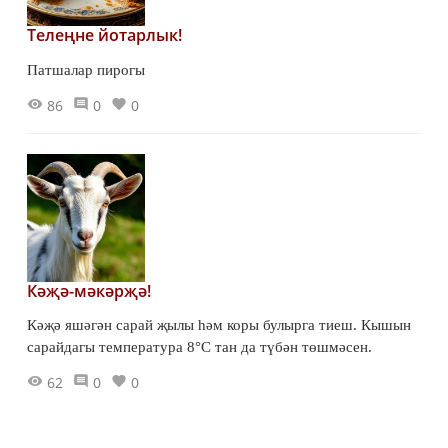
Телеңне йотарлык!
Патшалар пирогы
86
0
0
Кәҗә-мәкәрҗә!
Кәҗә яшәгән сарай җылы һәм коры булырга тиеш. Кышын
сарайдагы температура 8°С тан да түбән төшмәсен.
62
0
0