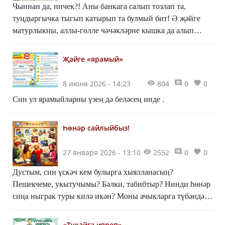
Чыннан да, ничек?! Аны банкага салып тозлап та,
туңдыргычка тыгып катырып та булмый бит! Ә җәйге
матурлыкны, аллы-гөлле чәчәкләрне кышка да алып
керәсе килә! Бик килә! Бу теләк синдә дә бар икән,
гербарий ясарга өйрән! Ул – җәйне саклауның иң кулай
Җәйге «ярамый»
ысулы.
8 июня 2026 - 14:23
804
0
0
Син ул ярамыйларны үзең дә беләсең инде .
Һөнәр сайлыйбыз!
27 января 2026 - 13:10
2552
0
0
Дустым, син үскәч кем булырга хыялланасың?
Пешекчеме, укытучымы? Бәлки, табибтыр? Нинди һөнәр
сиңа ныграк туры килә икән? Моны ачыкларга түбәндәге
тест булышыр.
«Тукайга ияреп»