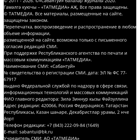
© 2011 - 2026. ©«Сабантуй» балалар журналы 2020.
Гамәлгә куючы – «ТАТМЕДИА» АҖ. Все права защищены.
© ТАТМЕДИА. Все материалы, размещенные на сайте,
защищены законом.
Перепечатка, воспроизведение и распространение в любом
объеме информации,
размещенной на сайте, возможна только с письменного
согласия редакций СМИ.
При поддержке Республиканского агентства по печати и
массовым коммуникациям «ТАТМЕДИА».
Наименование СМИ: «Сабантуй»
№ свидетельства о регистрации СМИ, дата: ЭЛ № ФС 77-
67917
выдано Федеральной службой по надзору в сфере связи,
информационных технологий и массовых коммуникаций
ФИО главного редактора: Зилә Зиннур кызы Фәйзуллина
Адрес редакции: 420066, Россия Федерациясе, Татарстан
Республикасы, Казан шәһәре, Декабристлар урамы, 2 нче
йорт
Телефон редакции: +7 (843) 222-09-84 (1649)
E-mail: sabantui@bk.ru
Учредитель СМИ: АО «ТАТМЕДИА»