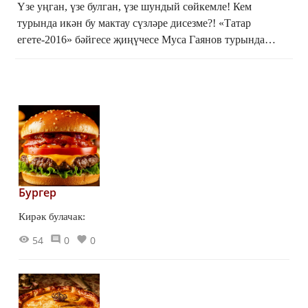
Үзе уңган, үзе булган, үзе шундый сөйкемле! Кем
турында икән бу мактау сүзләре дисезме?! «Татар
егете-2016» бәйгесе җиңүчесе Муса Гаянов турында
әйтәбез. «Созвездие-Йолдызлык»ның беренче урын иясе,
«Җ...
Бургер
Кирәк булачак:
54
0
0