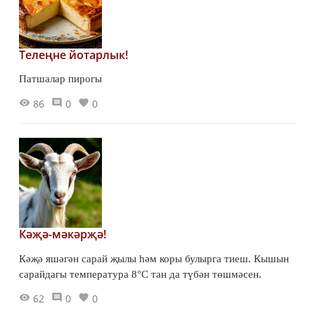
Телеңне йотарлык!
Патшалар пирогы
86
0
0
Кәҗә-мәкәрҗә!
Кәҗә яшәгән сарай җылы һәм коры булырга тиеш. Кышын
сарайдагы температура 8°С тан да түбән төшмәсен.
62
0
0