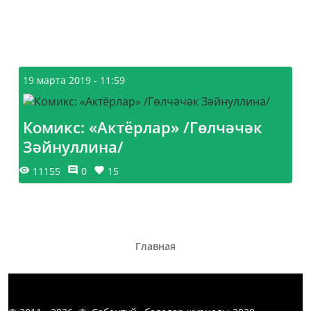
19 марта 2019 - 11:59
Комикс: «Актёрлар» /Гөлчәчәк
Зәйнуллина/
11155
0
15
Главная