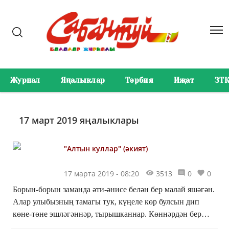
Журнал
Яңалыклар
Тәрбия
Иҗат
ЗТ
17 март 2019 яңалыклары
"Алтын куллар" (әкият)
17 марта 2019 - 08:20
3513
0
0
Борын-борын заманда әти-әнисе белән бер малай яшәгән.
Алар улыбызның тамагы тук, күңеле көр булсын дип
көне-төне эшләгәннәр, тырышканнар. Көннәрдән бер
көнне әти-әнисе авырып түшәккә егылган. Әтисе ул...