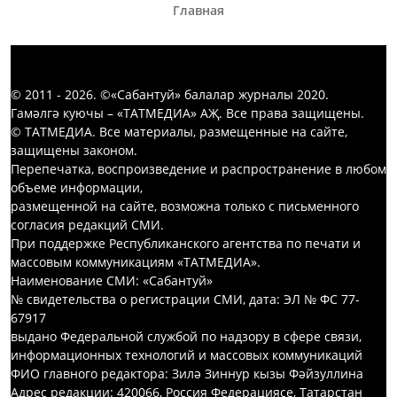
Главная
© 2011 - 2026. ©«Сабантуй» балалар журналы 2020.
Гамәлгә куючы – «ТАТМЕДИА» АҖ. Все права защищены.
© ТАТМЕДИА. Все материалы, размещенные на сайте,
защищены законом.
Перепечатка, воспроизведение и распространение в любом
объеме информации,
размещенной на сайте, возможна только с письменного
согласия редакций СМИ.
При поддержке Республиканского агентства по печати и
массовым коммуникациям «ТАТМЕДИА».
Наименование СМИ: «Сабантуй»
№ свидетельства о регистрации СМИ, дата: ЭЛ № ФС 77-
67917
выдано Федеральной службой по надзору в сфере связи,
информационных технологий и массовых коммуникаций
ФИО главного редактора: Зилә Зиннур кызы Фәйзуллина
Адрес редакции: 420066, Россия Федерациясе, Татарстан