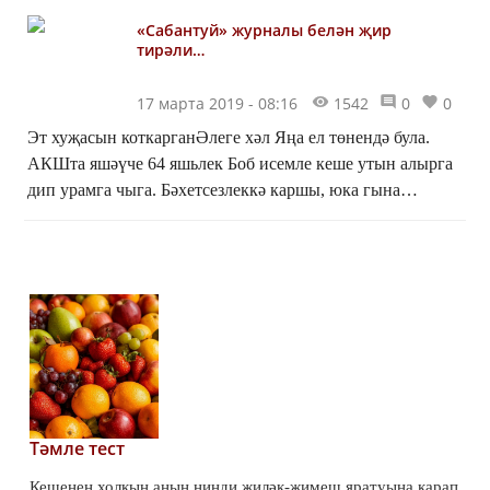
«Сабантуй» журналы белән җир
тирәли…
17 марта 2019 - 08:16
1542
0
0
Эт хуҗасын коткарганӘлеге хәл Яңа ел төнендә була.
АКШта яшәүче 64 яшьлек Боб исемле кеше утын алырга
дип урамга чыга. Бәхетсезлеккә каршы, юка гына
киенгән ир таеп егыла. Муен умырткасына шулкадәр
зы...
Тәмле тест
Кешенең холкын аның нинди җиләк-җимеш яратуына карап