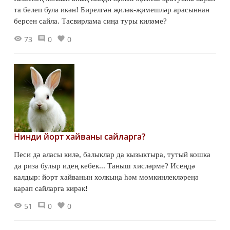
та белеп була икән! Бирелгән җиләк-җимешләр арасыннан
берсен сайла. Тасвирлама сиңа туры киләме?
73
0
0
Нинди йорт хайваны сайларга?
Песи дә аласы килә, балыклар да кызыктыра, тутый кошка
да риза булыр идең кебек... Таныш хисләрме? Исеңдә
калдыр: йорт хайванын холкыңа һәм мөмкинлекләреңә
карап сайларга кирәк!
51
0
0