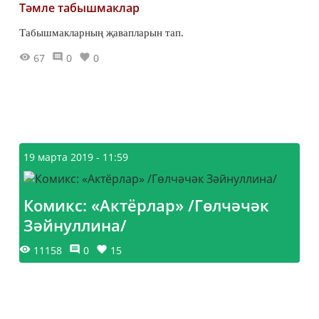
Тәмле табышмаклар
Табышмакларның җавапларын тап.
67
0
0
19 марта 2019 - 11:59
Комикс: «Актёрлар» /Гөлчәчәк
Зәйнуллина/
11158
0
15