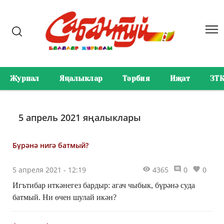
Журнал
Яңалыклар
Тәрбия
Иҗат
ЗТ
5 апрель 2021 яңалыклары
Бүрәнә нигә батмый?
5 апреля 2021 - 12:19
4365
0
0
Игътибар иткәнегез бардыр: агач чыбык, бүрәнә суда
батмый. Ни өчен шулай икән?