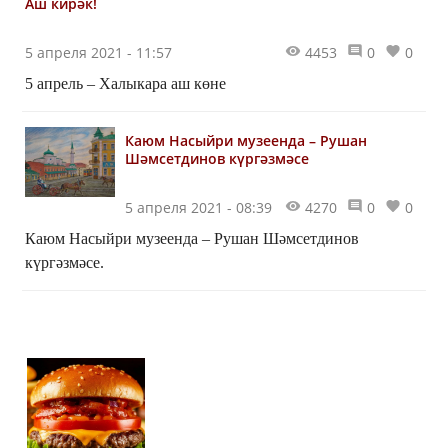
Аш кирәк!
5 апреля 2021 - 11:57
4453
0
0
5 апрель – Халыкара аш көне
Каюм Насыйри музеенда – Рушан
Шәмсетдинов күргәзмәсе
5 апреля 2021 - 08:39
4270
0
0
Каюм Насыйри музеенда – Рушан Шәмсетдинов
күргәзмәсе.