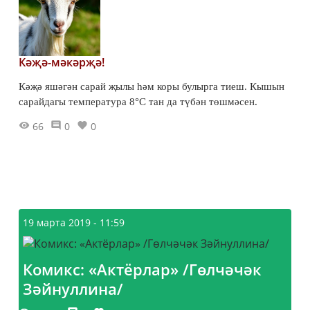
Кәҗә-мәкәрҗә!
Кәҗә яшәгән сарай җылы һәм коры булырга тиеш. Кышын
сарайдагы температура 8°С тан да түбән төшмәсен.
66
0
0
19 марта 2019 - 11:59
Комикс: «Актёрлар» /Гөлчәчәк
Зәйнуллина/