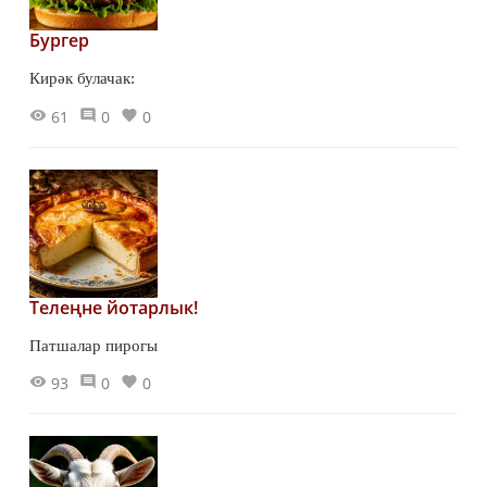
Бургер
Кирәк булачак:
61
0
0
Телеңне йотарлык!
Патшалар пирогы
93
0
0