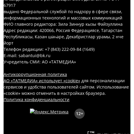
67917
выдано Федеральной службой по надзору в сфере связи,
информационных технологий и массовых коммуникаций
ФИО главного редактора: Зилә Зиннур кызы Фәйзуллина
Адрес редакции: 420066, Россия Федерациясе, Татарстан
Республикасы, Казан шәһәре, Декабристлар урамы, 2 нче
йорт
Телефон редакции: +7 (843) 222-09-84 (1649)
E-mail: sabantui@bk.ru
Учредитель СМИ: АО «ТАТМЕДИА»
Антикоррупционная политика
АО «ТАТМЕДИА» использует «cookie»
для персонализации
сервисов и удобства пользователей сайтом. Использование
«cookie» можно отменить в настройках браузера.
Политика конфиденциальности
12+