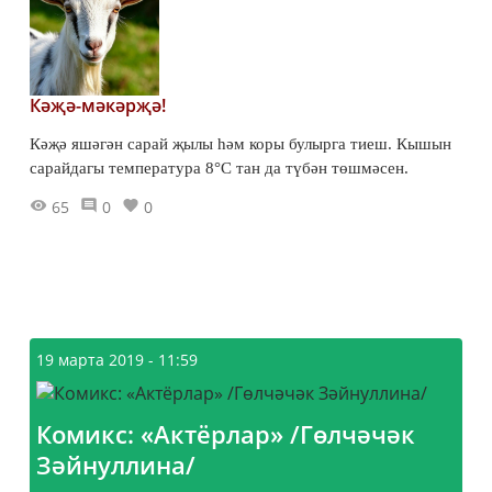
Кәҗә-мәкәрҗә!
Кәҗә яшәгән сарай җылы һәм коры булырга тиеш. Кышын
сарайдагы температура 8°С тан да түбән төшмәсен.
65
0
0
19 марта 2019 - 11:59
Комикс: «Актёрлар» /Гөлчәчәк
Зәйнуллина/