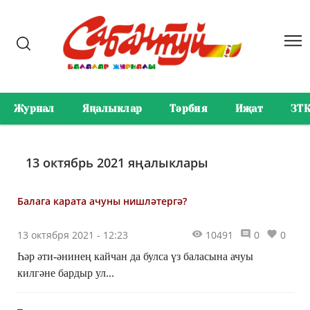
Журнал
Яңалыклар
Тәрбия
Иҗат
ЗТ
13 октябрь 2021 яңалыклары
Балага карата ачуны нишләтергә?
13 октября 2021 - 12:23
10491
0
0
Һәр әти-әнинең кайчан да булса үз баласына ачуы
килгәне бардыр ул...