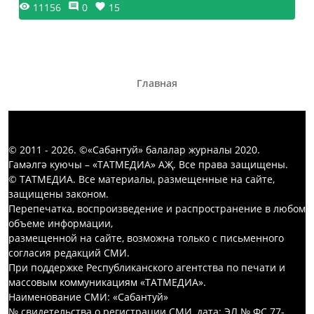
11156
0
15
Главная
© 2011 - 2026. ©«Сабантуй» балалар журналы 2020.
Гамәлгә куючы – «ТАТМЕДИА» АҖ. Все права защищены.
© ТАТМЕДИА. Все материалы, размещенные на сайте,
защищены законом.
Перепечатка, воспроизведение и распространение в любом
объеме информации,
размещенной на сайте, возможна только с письменного
согласия редакций СМИ.
При поддержке Республиканского агентства по печати и
массовым коммуникациям «ТАТМЕДИА».
Наименование СМИ: «Сабантуй»
№ свидетельства о регистрации СМИ, дата: ЭЛ № ФС 77-