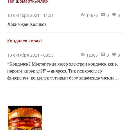
Тел шомарткычлар
13 октября 2021 - 11:31
14676
0
0
Хәкимҗан Халиков
Көндәлек кирәк!
13 октября 2021 - 08:33
12305
0
0
“Көндәлек? Мәктәптә дә хәзер электрон көндәлек кенә,
нәрсәгә кирәк ул?!” – диярсез. Тик психологлар
фикеренчә, көндәлек тутырып бару ярдәмендә үзеңне
яхшырак аңларга һәм максатларыңа ирешергә мөмкин.