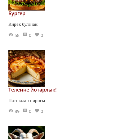
Бургер
Кирәк булачак:
58
0
0
Телеңне йотарлык!
Патшалар пирогы
89
0
0