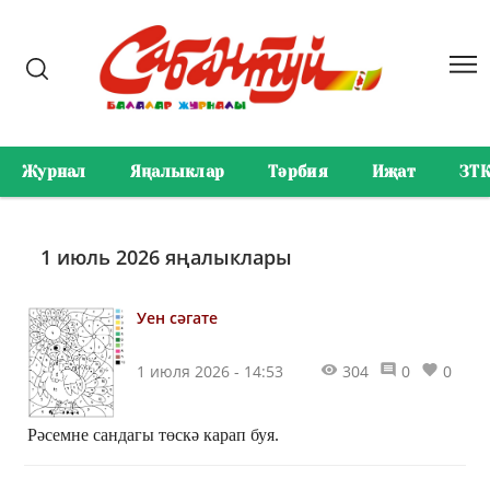
Журнал
Яңалыклар
Тәрбия
Иҗат
ЗТ
1 июль 2026 яңалыклары
Уен сәгате
1 июля 2026 - 14:53
304
0
0
Рәсемне сандагы төскә карап буя.