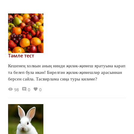
Тәмле тест
Кешенең холкын аның нинди җиләк-җимеш яратуына карап
та белеп була икән! Бирелгән җиләк-җимешләр арасыннан
берсен сайла. Тасвирлама сиңа туры киләме?
98
0
0