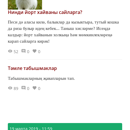
Нинди йорт хайваны сайларга?
Песи дә аласы килә, балыклар да кызыктыра, тутый кошка
да риза булыр идең кебек... Таныш хисләрме? Исеңдә
калдыр: йорт хайванын холкыңа һәм мөмкинлекләреңә
карап сайларга кирәк!
52
0
0
Тәмле табышмаклар
Табышмакларның җавапларын тап.
89
0
0
19 марта 2019 - 11:59