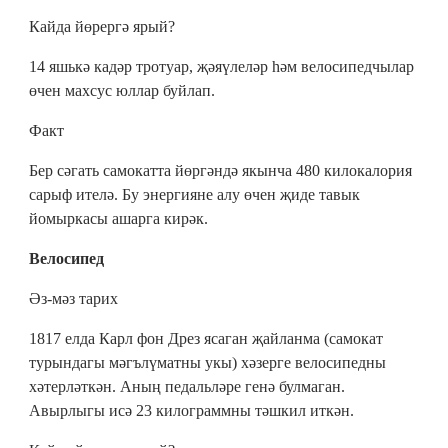
Кайда йөрергә ярый?
14 яшькә кадәр тротуар, җәяүлеләр һәм велосипедчылар
өчен махсус юллар буйлап.
Факт
Бер сәгать самокатта йөргәндә якынча 480 килокалория
сарыф ителә. Бу энергияне алу өчен җиде тавык
йомыркасы ашарга кирәк.
Велосипед
Әз-мәз тарих
1817 елда Карл фон Дрез ясаган җайланма (самокат
турындагы мәгълүматны укы) хәзерге велосипедны
хәтерләткән. Аның педальләре генә булмаган.
Авырлыгы исә 23 килограммны тәшкил иткән.