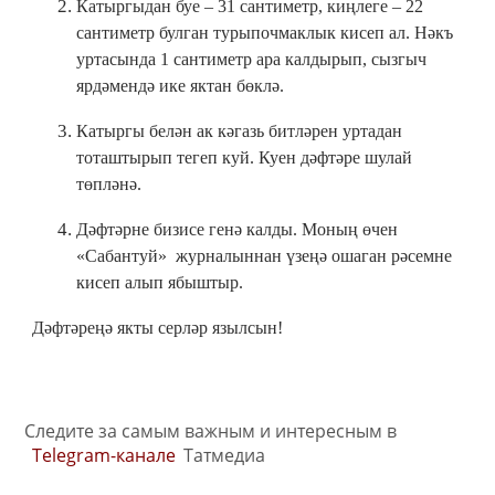
Катыргыдан буе – 31 сантиметр, киңлеге – 22
сантиметр булган турыпочмаклык кисеп ал. Нәкъ
уртасында 1 сантиметр ара калдырып, сызгыч
ярдәмендә ике яктан бөклә.
Катыргы белән ак кәгазь битләрен уртадан
тоташтырып тегеп куй. Куен дәфтәре шулай
төпләнә.
Дәфтәрне бизисе генә калды. Моның өчен
«Сабантуй» журналыннан үзеңә ошаган рәсемне
кисеп алып ябыштыр.
Дәфтәреңә якты серләр язылсын!
Следите за самым важным и интересным в
Telegram-канале
Татмедиа