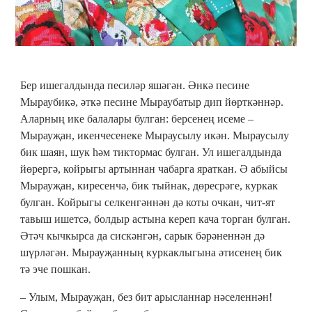
Бер ишегалдында песиләр яшәгән. Әнкә песине
Мыраубикә, әткә песине Мыраубатыр дип йөрткәннәр.
Аларның ике балалары булган: берсенең исеме –
Мырауҗан, икенчесенеке Мыраусылу икән. Мыраусылу
бик шаян, шук һәм тиктормас булган. Ул ишегалдында
йөрергә, койрыгы артыннан чабарга яраткан. Ә абыйсы
Мырауҗан, киресенчә, бик тыйнак, дөресрәге, куркак
булган. Койрыгы селкенгәннән дә коты очкан, чит-ят
тавыш ишетсә, болдыр астына кереп кача торган булган.
Әтәч кычкырса да сискәнгән, сарык бәрәненнән дә
шүрләгән. Мырауҗанның куркаклыгына әтисенең бик
тә эче пошкан.
– Улым, Мырауҗан, без бит арысланнар нәселеннән!