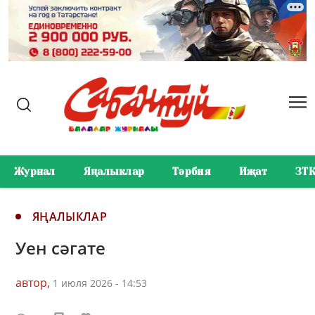
Журнал
Яңалыклар
Тәрбия
Иҗат
ЗТ
ЯҢАЛЫКЛАР
Уен сәгате
автор,
1 июля 2026 - 14:53