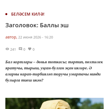
БЕЛӘСЕМ КИЛӘ!
Заголовок: Баллы эш
автор,
22 июня 2026 - 16:20
241
0
0
Бал кортлары – дөнья тоткасы; тәртип, пөхтәлек
яратучы, тырыш, уңган-булган җан ияләре. Ә
аларны карап-тәрбияләп торучы умартачы нинди
булырга тиеш икән?