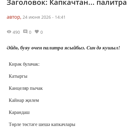
Заголовок: Капкачтан... палитра
автор,
24 июня 2026 - 14:41
490
0
0
Әйдә, буяу өчен палитра ясыйбыз. Син дә кушыл!
Кирәк булачак:
Катыргы
Канцеляр пычак
Кайнар җилем
Карандаш
Төрле төстәге шешә капкачлары