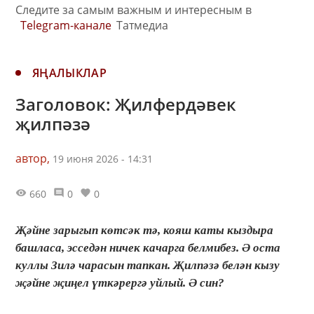
Следите за самым важным и интересным в
Telegram-канале
Татмедиа
ЯҢАЛЫКЛАР
Заголовок: Җилфердәвек
җилпәзә
автор,
19 июня 2026 - 14:31
660
0
0
Җәйне зарыгып көтсәк тә, кояш каты кыздыра
башласа, эсседән ничек качарга белмибез. Ә оста
куллы Зилә чарасын тапкан. Җилпәзә белән кызу
җәйне җиңел үткәрергә уйлый. Ә син?