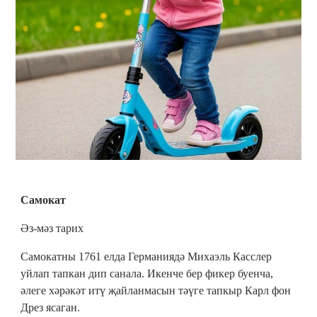
Самокат
Әз-мәз тарих
Самокатны 1761 елда Германиядә Михаэль Касслер
уйлап тапкан дип санала. Икенче бер фикер буенча,
әлеге хәрәкәт итү җайланмасын тәүге тапкыр Карл фон
Дрез ясаган.