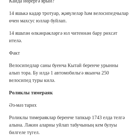
Кайда йөрергә ярый?
14 яшькә кадәр тротуар, җәяүлеләр һәм велосипедчылар
өчен махсус юллар буйлап.
14 яшьтән өлкәнрәкләргә юл читеннән бару рөхсәт
ителә.
Факт
Велосипедлар саны буенча Кытай беренче урынны
алып тора. Бу илдә 1 автомобильгә якынча 250
велосипед туры килә.
Роликлы тимераяк
Әз-мәз тарих
Роликлы тимераяклар беренче тапкыр 1743 елда телгә
алына. Ләкин аларны уйлап табучының кем булуы
билгеле түгел.