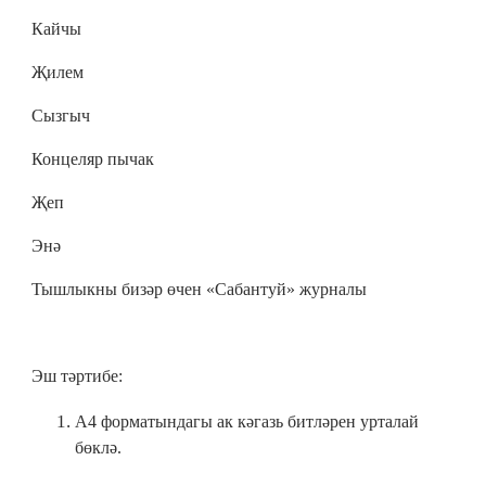
Кайчы
Җилем
Сызгыч
Концеляр пычак
Җеп
Энә
Тышлыкны бизәр өчен «Сабантуй» журналы
Эш тәртибе:
А4 форматындагы ак кәгазь битләрен урталай
бөклә.