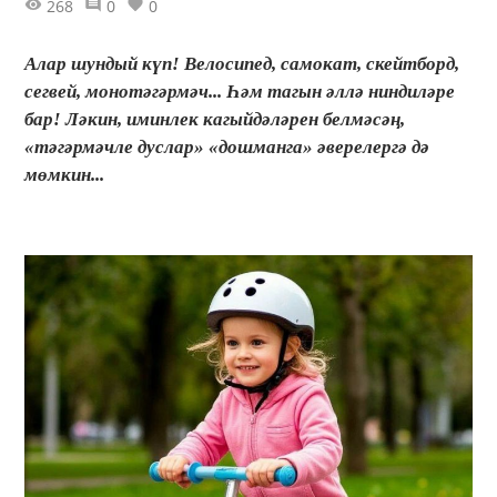
268
0
0
Алар шундый күп! Велосипед, самокат, скейтборд,
сегвей, монотәгәрмәч... Һәм тагын әллә ниндиләре
бар! Ләкин, иминлек кагыйдәләрен белмәсәң,
«тәгәрмәчле дуслар» «дошманга» әверелергә дә
мөмкин...