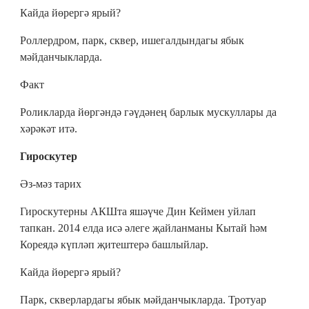
Кайда йөрергә ярый?
Роллердром, парк, сквер, ишегалдындагы ябык
мәйданчыкларда.
Факт
Роликларда йөргәндә гәүдәнең барлык мускуллары да
хәрәкәт итә.
Гироскутер
Әз-мәз тарих
Гироскутерны АКШта яшәүче Дин Кеймен уйлап
тапкан. 2014 елда исә әлеге җайланманы Кытай һәм
Кореядә күпләп җитештерә башлыйлар.
Кайда йөрергә ярый?
Парк, скверлардагы ябык мәйданчыкларда. Тротуар