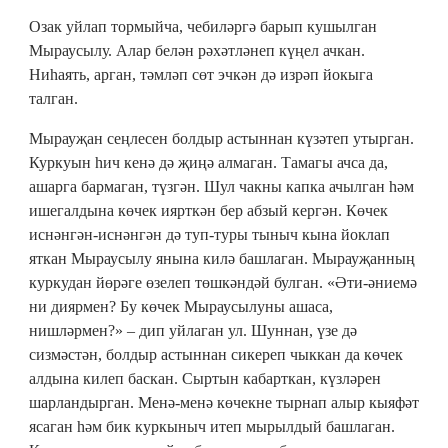
Озак уйлап тормыйча, чебиләргә барып кушылган
Мыраусылу. Алар белән рәхәтләнеп күңел ачкан.
Ниһаять, арган, тәмләп сөт эчкән дә изрәп йокыга
талган.
Мырауҗан сеңлесен болдыр астыннан күзәтеп утырган.
Куркуын һич кенә дә җиңә алмаган. Тамагы ачса да,
ашарга бармаган, түзгән. Шул чакны капка ачылган һәм
ишегалдына көчек иярткән бер абзый кергән. Көчек
иснәнгән-иснәнгән дә туп-туры тыныч кына йоклап
яткан Мыраусылу янына килә башлаган. Мырауҗанның
куркудан йөрәге өзелеп төшкәндәй булган. «Әти-әниемә
ни диярмен? Бу көчек Мыраусылуны ашаса,
нишләрмен?» – дип уйлаган ул. Шуннан, үзе дә
сизмәстән, болдыр астыннан сикереп чыккан да көчек
алдына килеп баскан. Сыртын кабарткан, күзләрен
шарландырган. Менә-менә көчекне тырнап алыр кыяфәт
ясаган һәм бик куркыныч итеп мырылдый башлаган.