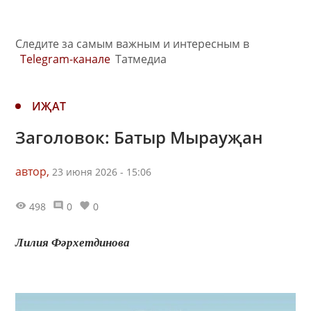
Следите за самым важным и интересным в
Telegram-канале
Татмедиа
ИҖАТ
Заголовок: Батыр Мырауҗан
автор,
23 июня 2026 - 15:06
498
0
0
Лилия Фәрхетдинова