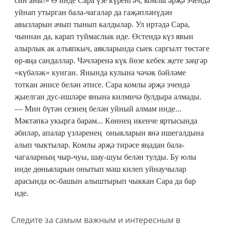
син аны!» Ә инде Сара үзе күренгәч, комлы әрҗә эчендә
уйнап утырган бала-чагалар да гаҗәпләнүдән
авызларын ачып тынып калдылар. Ул иртәдә Сара,
чыннан да, карап туймаслык иде. Өстендә күз явын
алырлык ак алъяпкыч, аякларында сыек саргылт төстәге
өр-яңа сандаллар. Чәчләренә күк йөзе кебек җете зәңгәр
«күбәләк» кунган. Янында кулына чәчәк бәйләме
тоткан әнисе белән әтисе. Сара комлы әрҗә эчендә
җыелган дус-ишләре янына килмичә булдыра алмады.
— Мин бүтән сезнең белән уйный алмам инде...
Мәктәпкә укырга барам... Көннең икенче яртысында
әбиләр, апалар үзләренең оныкларын янә ишегалдына
алып чыктылар. Комлы әрҗә тирәсе яңадан бала-
чагаларның чыр-чуы, шау-шуы белән тулды. Бу юлы
инде дөньяларын онытып мәш килеп уйнаучылар
арасында өс-башын алыштырып чыккан Сара да бар
иде.
Следите за самым важным и интересным в