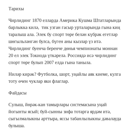
Тарихы
Чирлидинг 1870 елларда Америка Кушма Штатларында
барлыкка килә, тик узган гасыр урталарында гына киң
таралыш ала. Элек бу спорт төре белән күбрәк егетләр
шөгыльләнгән булса, бүген аны кызлар үз итә.
Чирлидинг буенча беренче дөнья чемпионаты моннан
20 ел элек Токиода үткәрелә. Россиядә исә чирлидинг
спорт төре булып 2007 елда гына таныла.
Ниләр кирәк? Футболка, шорт, уңайлы аяк киеме, кулга
тоту өчен чуклар яки флаглар.
Файдасы
Сулыш, йөрәк-кан тамырлары системасына уңай
йогынты ясый; буй-сынны зифа тотарга ярдәм итә,
сыгылмалыкны арттыра, яссы табанлылыкны дәвалауда
булыша.