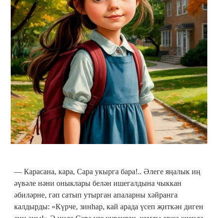
— Карасана, кара, Сара укырга бара!.. Әлеге яңалык иң
әүвәле нәни оныклары белән ишегалдына чыккан
әбиләрне, гәп сатып утырган апаларны хәйранга
калдырды: «Күрче, зинһар, кай арада үсеп җиткән диген