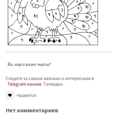
Йә, нәрсә килеп чыкты?
Следите за самым важным и интересным в
Telegram-канале
Татмедиа
Нравится
Нет комментариев