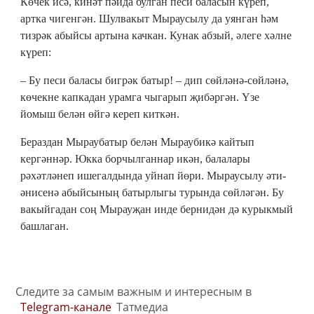
Көчек исә, кинәт пәйда булган песи баласын күреп,
артка чигенгән. Шулвакыт Мыраусылу да уянган һәм
тизрәк абыйсы артына качкан. Кунак абзый, әлеге хәлне
күреп:
– Бу песи баласы бигрәк батыр! – дип сөйләнә-сөйләнә,
көчекне капкадан урамга чыгарып җибәргән. Үзе
йомыш белән өйгә кереп киткән.
Бераздан Мыраубатыр белән Мыраубикә кайтып
кергәннәр. Юкка борчылганнар икән, балалары
рәхәтләнеп ишегалдында уйнап йөри. Мыраусылу әти-
әнисенә абыйсының батырлыгы турында сөйләгән. Бу
вакыйгадан соң Мырауҗан инде бернидән дә курыкмый
башлаган.
Следите за самым важным и интересным в
Telegram-канале
Татмедиа