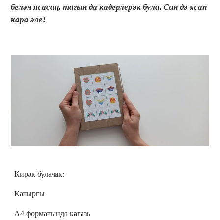
белән ясасаң, тагын да кадерлерәк була. Син дә ясап
кара әле!
Кирәк булачак:
Катыргы
А4 форматында кәгазь