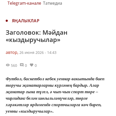
Telegram-канале
Татмедиа
ЯҢАЛЫКЛАР
Заголовок: Мәйдан
«кыздыручылар»
автор,
26 июня 2026 - 14:43
560
0
0
Футбол, баскетбол кебек уеннар вакытында биеп
торучы җанатарларны күргәнең бардыр. Алар
җанатар гына түгел, ә чып-чын спорт төре –
чирлидинг белән шөгыльләнүчеләр, төрле
хәрәкәтләр ярдәмендә спортчыларга көч биреп,
уенны «кыздыручылар».