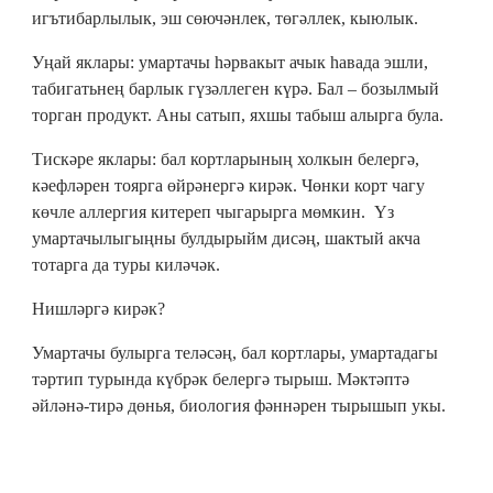
игътибарлылык, эш сөючәнлек, төгәллек, кыюлык.
Уңай яклары: умартачы һәрвакыт ачык һавада эшли,
табигатьнең барлык гүзәллеген күрә. Бал – бозылмый
торган продукт. Аны сатып, яхшы табыш алырга була.
Тискәре яклары: бал кортларының холкын белергә,
кәефләрен тоярга өйрәнергә кирәк. Чөнки корт чагу
көчле аллергия китереп чыгарырга мөмкин. Үз
умартачылыгыңны булдырыйм дисәң, шактый акча
тотарга да туры киләчәк.
Нишләргә кирәк?
Умартачы булырга теләсәң, бал кортлары, умартадагы
тәртип турында күбрәк белергә тырыш. Мәктәптә
әйләнә-тирә дөнья, биология фәннәрен тырышып укы.