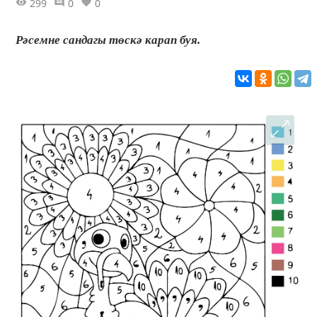
299
0
0
Рәсемне сандагы төскә карап буя.