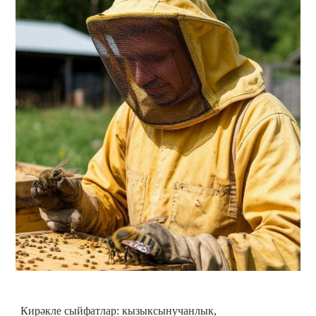
Кирәкле сыйфатлар: кызыксынучанлык,