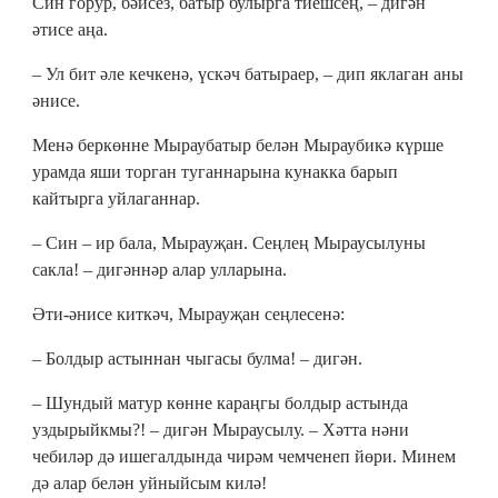
Син горур, бәйсез, батыр булырга тиешсең, – дигән
әтисе аңа.
– Ул бит әле кечкенә, үскәч батыраер, – дип яклаган аны
әнисе.
Менә беркөнне Мыраубатыр белән Мыраубикә күрше
урамда яши торган туганнарына кунакка барып
кайтырга уйлаганнар.
– Син – ир бала, Мырауҗан. Сеңлең Мыраусылуны
сакла! – дигәннәр алар улларына.
Әти-әнисе киткәч, Мырауҗан сеңлесенә:
– Болдыр астыннан чыгасы булма! – дигән.
– Шундый матур көнне караңгы болдыр астында
уздырыйкмы?! – дигән Мыраусылу. – Хәтта нәни
чебиләр дә ишегалдында чирәм чемченеп йөри. Минем
дә алар белән уйныйсым килә!