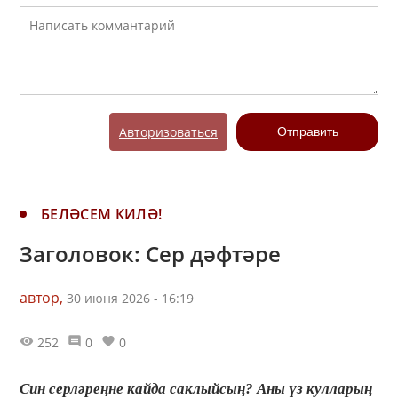
Авторизоваться
Отправить
БЕЛӘСЕМ КИЛӘ!
Заголовок: Сер дәфтәре
автор,
30 июня 2026 - 16:19
252
0
0
Син серләреңне кайда саклыйсың? Аны үз кулларың