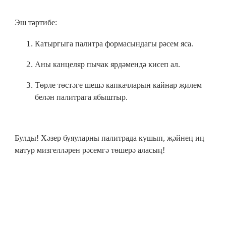
Эш тәртибе:
Катыргыга палитра формасындагы рәсем яса.
Аны канцеляр пычак ярдәмендә кисеп ал.
Төрле төстәге шешә капкачларын кайнар җилем
белән палитрага ябыштыр.
Булды! Хәзер буяуларны палитрада кушып, җәйнең иң
матур мизгелләрен рәсемгә төшерә аласың!