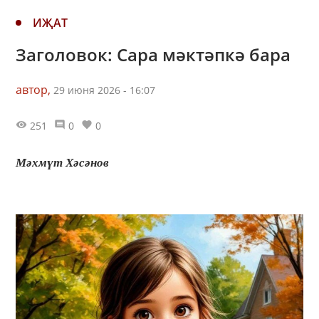
ИҖАТ
Заголовок: Сара мәктәпкә бара
автор,
29 июня 2026 - 16:07
251
0
0
Мәхмүт Хәсәнов