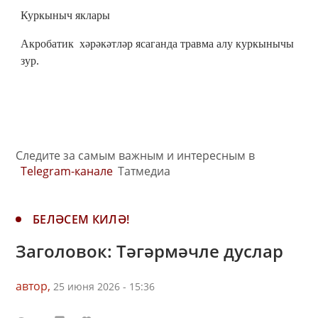
Куркыныч яклары
Акробатик хәрәкәтләр ясаганда травма алу куркынычы
зур.
Следите за самым важным и интересным в
Telegram-канале
Татмедиа
БЕЛӘСЕМ КИЛӘ!
Заголовок: Тәгәрмәчле дуслар
автор,
25 июня 2026 - 15:36