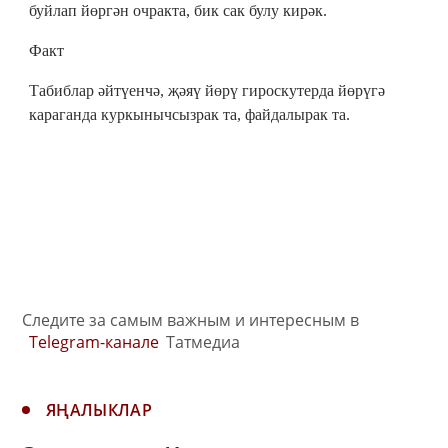
буйлап йөргән очракта, бик сак булу кирәк.
Факт
Табиблар әйтүенчә, җәяү йөрү гироскутерда йөрүгә
караганда куркынычсызрак та, файдалырак та.
Следите за самым важным и интересным в
Telegram-канале
Татмедиа
ЯҢАЛЫКЛАР