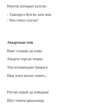
Никтер аптырап калган:
- Ташларга булгач, кем аны
- Чия эченә салган?
Авырткан теш
Врач суырды да алды
Авырта торган тешне.
Теш келәшчәдән банкага
Шак итеп килеп төште...
Рәтләп ашый да алмадым
Шул тешем аркасында.