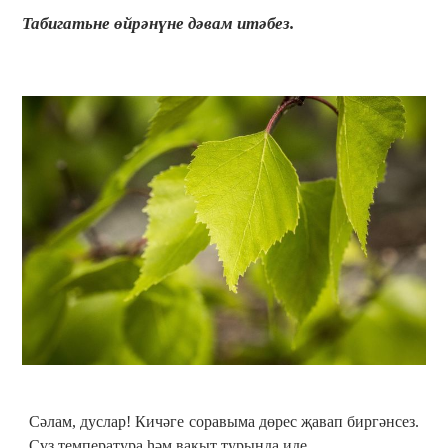
Табигатьне өйрәнүне дәвам итәбез.
Сәлам, дуслар! Кичәге соравыма дөрес җавап биргәнсез.
Сүз температура һәм вакыт турында иде.