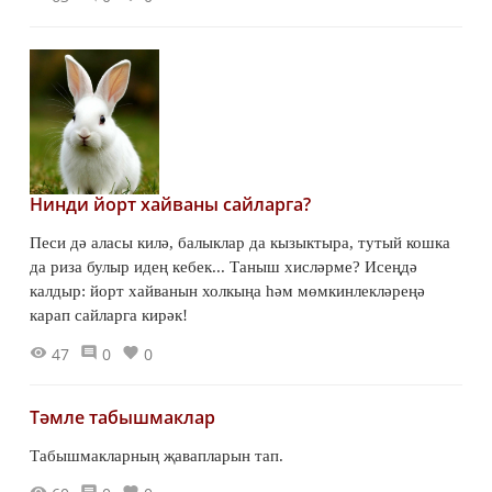
Нинди йорт хайваны сайларга?
Песи дә аласы килә, балыклар да кызыктыра, тутый кошка
да риза булыр идең кебек... Таныш хисләрме? Исеңдә
калдыр: йорт хайванын холкыңа һәм мөмкинлекләреңә
карап сайларга кирәк!
47
0
0
Тәмле табышмаклар
Табышмакларның җавапларын тап.