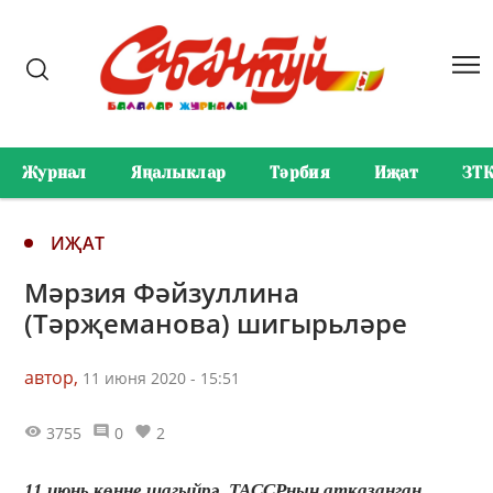
Журнал
Яңалыклар
Тәрбия
Иҗат
ЗТ
ИҖАТ
Мәрзия Фәйзуллина
(Тәрҗеманова) шигырьләре
автор,
11 июня 2020 - 15:51
3755
0
2
11 июнь көнне шагыйрә, ТАССРның атказанган