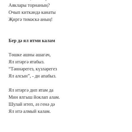
Аяклары торнаның?
Очып киткәндә канаты
Җиргә тимәскә аның!
Бер дә ял итми калам
Төшке ашны ашагач,
Ял итәргә ятабыз.
“Тәннәрегез, күзләрегез
Ял алсын”, - ди апабыз.
Ял итәргә дип ятам да
Мин ялгыш йоклап алам.
Шулай итеп, әз генә дә
Ял итә алмый калам.