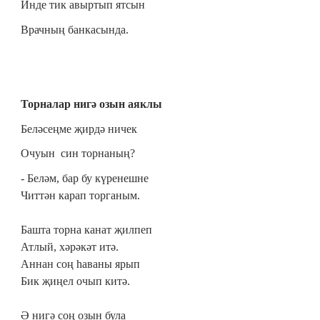
Инде тик авыртып ятсын
Врачның банкасында.
Торналар нигә озын аяклы
Беләсеңме җирдә ничек
Очуын син торнаның?
- Беләм, бар бу күренешне
Читтән карап торганым.
Башта торна канат җилпеп
Атлый, хәрәкәт итә.
Аннан соң һаваны ярып
Бик җиңел очып китә.
Ә нигә соң озын була