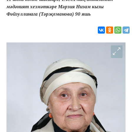
мәдәният хезмәткәре Мәрзия Низам кызы
Фәйзуллинага (Тәрҗеманова) 90 яшь