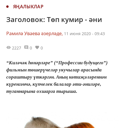
ЯҢАЛЫКЛАР
Заголовок: Төп кумир - әни
Рамилә Уваева әзерләде,
11 июня 2020 - 09:43
2227
0
0
“Киләчәк һөнәрләре” (“Профессии будущего”)
фильмын төшерүчеләр укучылар арасында
сораштыру үткәргән. Аның нәтиҗәләреннән
күренгәнчә, күпчелек балалар әти-әниләре,
туганнарына охшарга тырыша.