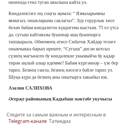
июнендә генә туган авылына кайта ул.
Көндәлектәге иң соңгы җөмлә: “ Язмаларымны
якмагыз, оныкларыма саклагыз”. Зур горурлык хисе
белән бабам көндәлеген күкрәгемә кыстым. 75 ел үтсә
дә, сугыш кайтавазы буыннар аша буыннарга
тапшырыла. Әбиемнең әтисе Сибатов Хәйдәр теләге
оныкчыкка барып иреште. “Сугыш” дигән котсыз
сүзнең мәгънәсен бу көндәлекне укымыйча бу кадәр
тирән аңлый алыр идемме? Бабам күргәннәр – үзе бер
тарих. Безнең гаилә, безнең нәселгә бәйле тарих ул.
Шуңа күрә дә безнең аны онытырга хакыбыз юк.
Азалия САЛИХОВА
Әгерҗе районының Кадыбаш мәктәбе укучысы
Следите за самым важным и интересным в
Telegram-канале
Татмедиа