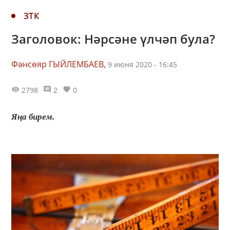
ЗТК
Заголовок: Нәрсәне үлчәп була?
Фәнсөяр ГЫЙЛЕМБАЕВ,
9 июня 2020 - 16:45
2798
2
0
Яңа бирем.