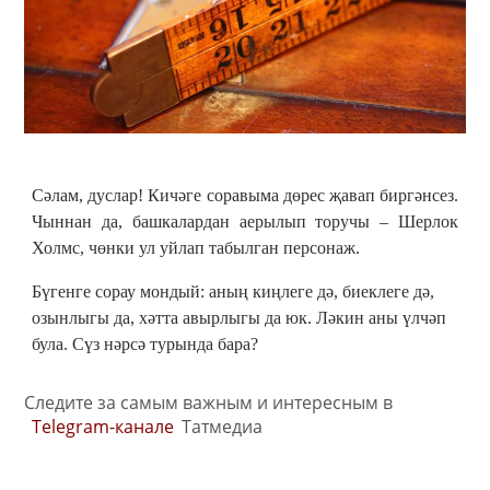
Сәлам, дуслар! Кичәге соравыма дөрес җавап биргәнсез.
Чыннан да, башкалардан аерылып торучы – Шерлок
Холмс, чөнки ул уйлап табылган персонаж.
Бүгенге сорау мондый: аның киңлеге дә, биеклеге дә,
озынлыгы да, хәтта авырлыгы да юк. Ләкин аны үлчәп
була. Сүз нәрсә турында бара?
Следите за самым важным и интересным в
Telegram-канале
Татмедиа