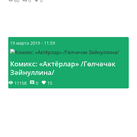
60
0
0
19 марта 2019 - 11:59
Комикс: «Актёрлар» /Гөлчәчәк
Зәйнуллина/
11158
0
15
Главная