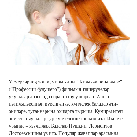
Үсмерләрнең төп кумиры - әни. “Киләчәк һөнәрләре”
(“Профессии будущего”) фильмын төшерүчеләр
укучылар арасында сораштыру үткәргән. Аның
нәтиҗәләреннән күренгәнчә, күпчелек балалар әти-
әниләре, туганнарына охшарга тырыша. Кумиры итеп
әнисен атаучылар зур күпчелекне тәшкил итә. Икенче
урында – язучылар. Балалар Пушкин, Лермонтов,
Достоевскийны үз итә. Популяр җаваплар арасында