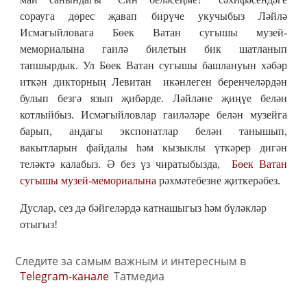
сорауга дөрес җавап бирүче укучыбыз Ләйлә
Исмәгыйловага Бөек Ватан сугышы музей-
мемориалына гаилә билетын бик шатланып
тапшырдык. Ул Бөек Ватан сугышы башлануын хәбәр
иткән дикторның Левитан икәнлеген беренчеләрдән
булып безгә язып җибәрде. Ләйләне җиңүе белән
котлыйбыз. Исмәгыйловлар гаиләләре белән музейга
барып, андагы экспонатлар белән танышып,
вакытларын файдалы һәм кызыклы үткәрер дигән
теләктә калабыз. Ә без үз чиратыбызда,
Бөек Ватан
сугышы музей-мемориалына
рәхмәтебезне җиткерәбез.
Дуслар, сез дә бәйгеләрдә катнашыгыз һәм бүләкләр
отыгыз!
Следите за самым важным и интересным в
Telegram-канале
Татмедиа