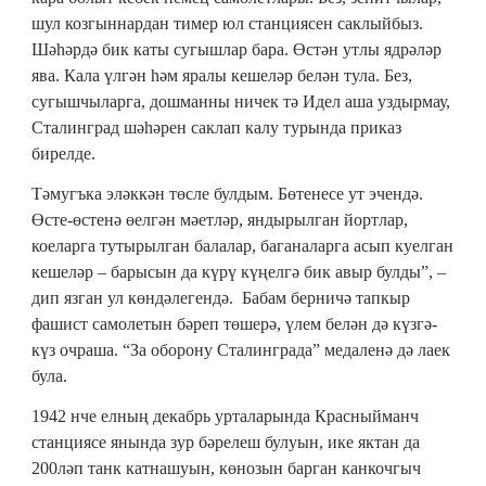
шул козгыннардан тимер юл станциясен саклыйбыз.
Шәһәрдә бик каты сугышлар бара. Өстән утлы ядрәләр
ява. Кала үлгән һәм яралы кешеләр белән тула. Без,
сугышчыларга, дошманны ничек тә Идел аша уздырмау,
Сталинград шәһәрен саклап калу турында приказ
бирелде.
Тәмугъка эләккән төсле булдым. Бөтенесе ут эчендә.
Өсте-өстенә өелгән мәетләр, яндырылган йортлар,
коеларга тутырылган балалар, баганаларга асып куелган
кешеләр – барысын да күрү күңелгә бик авыр булды”, –
дип язган ул көндәлегендә. Бабам берничә тапкыр
фашист самолетын бәреп төшерә, үлем белән дә күзгә-
күз очраша. “За оборону Сталинграда” медаленә дә лаек
була.
1942 нче елның декабрь урталарында Красныйманч
станциясе янында зур бәрелеш булуын, ике яктан да
200ләп танк катнашуын, көнозын барган канкочгыч