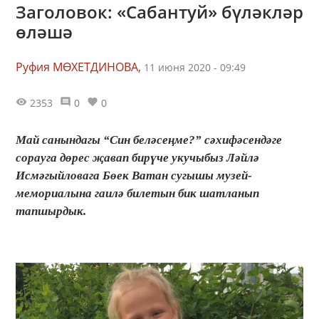
Заголовок: «Сабантуй» бүләкләр
өләшә
Руфия МӨХЕТДИНОВА,
11 июня 2020 - 09:49
2353
0
0
Май санындагы “Син беләсеңме?” сәхифәсендәге
сорауга дөрес җавап бирүче укучыбыз Ләйлә
Исмәгыйловага Бөек Ватан сугышы музей-
мемориалына гаилә билетын бик шатланып
тапшырдык.