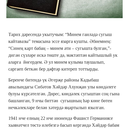
Тарих дәресендә укытучым: “Минем гаиләдә сугыш
кайтавазы” темасына эссе язарга кушты. Әбиемнең:
“Синең карт бабаң – минем әти – сугышта булган,”-
дигән сүзләре искә төште дә, мәктәптән кайтышлый ук
аларга йөгердем. Ә ул минем кулыма таушалып,
саргаеп беткән бер дәфтәр китереп тоттырды.
Беренче битендә үк Әгерҗе районы Кадыбаш
авылындагы Сибәтов Хәйдәр Ахунҗан улы көндәлеге
булуы күрсәтелгән. Дөрес, көндәлек сугыштан соң гына
башланган, 9 нчы биттән сугышның һәр көне бөтен
нечкәлекләре белән хәтердә яңартылып язылган.
1941 нче елның 22 нче июнендә Фашист Германиясе
хыянәтчел төстә илебезгә басып кергәндә Хәйдәр бабам