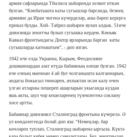
армия сафларында Тбилиси шәһәрендә хезмәт иткән
булган. “Көнбатышта каты сугышлар барганда, безнең
армияне дә Иран чигенә күчерделәр, аны бәреп керергә
приказ булды. Хой- Табриз шәһәрен яулап алдык. 51нче
дивизиядә зенитчы булып сугышка кердем. Көньяк
Кавказ фронтындагы Днепр ярларында барган каты
сугышларда катнаштым”, - дип язган.
1942 нче елда Украина, Кырым, Феодосияне
дошманнардан азат итүдә бабамның өлеше булган. 1942
нче елның маеннан 4 ай буе чолганышта калганнарын,
андагы йокысыз төннәрен, ачлыктан исән калу өчен
үлгән атларны пешереп ашауларын укыганда күздән
яшь акты, шул чор кешеләренең түземлегенә соклану
хисе артты.
Бабамнар дивизиясе Сталинград фронтына күчерелә. Ә
ул көндәлегендә болай дип яза: “Немецлар, бар
көчләрен туплап, Сталинград шәһәренә ыргыла. Күктә
кара болыт кебек немец самолетлары. Без, зенитчылар,