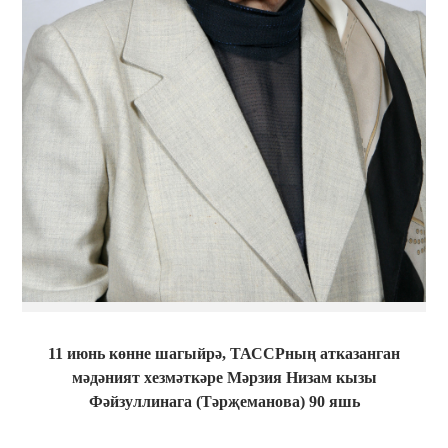
11 июнь көнне шагыйрә, ТАССРның атказанган
мәдәният хезмәткәре Мәрзия Низам кызы
Фәйзуллинага (Тәрҗеманова) 90 яшь