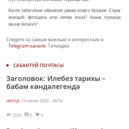
Бүген табигатьне өйрәнүне дәвам итәргә булдым. Сорау
мондый: фотодагы агач ничек атала? Аның турында
ниләр беләсез?
Следите за самым важным и интересным в
Telegram-канале
Татмедиа
САБАНТУЙ ПОЧТАСЫ
Заголовок: Илебез тарихы –
бабам көндәлегендә
автор,
10 июня 2020 - 08:54
2529
0
0