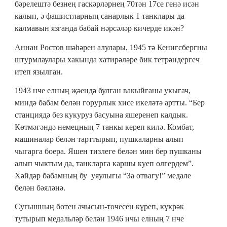
бәрелештә безнең гаскәрләрнең 70тән 17се генә исән
калып, ә фашистларның санарлык 1 танклары да
калмавын язганда бабай нәрсәләр кичерде икән?
Аннан Ростов шәһәрен алулары, 1945 тә Кенигсбергны
штурмлаулары хакында хатирәләре бик тетрәндергеч
итеп язылган.
1943 нче елның җәендә булган вакыйганы укыгач,
миндә бабам белән горурлык хисе икеләтә артты. “Бер
станциядә без кукуруз басуына яшеренеп калдык.
Көтмәгәндә немецның 7 танкы кереп килә. Комбат,
машиналар белән тарттырып, пушкаларны алып
чыгарга боера. Яшен тизлеге белән мин бер пушканы
алып чыктым да, танкларга каршы куеп өлгердем”.
Хәйдәр бабамның бу уяулыгы “За отвагу!” медале
белән бәяләнә.
Сугышның бөтен ачысын-төчесен күреп, күкрәк
тутырып медальләр белән 1946 нчы елның 7 нче