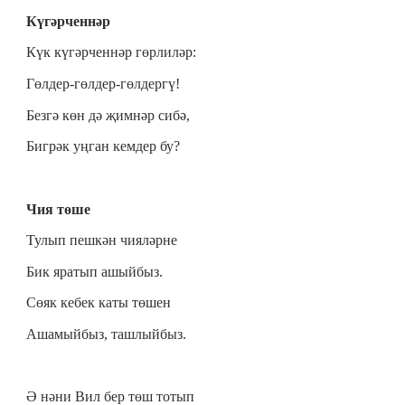
Күгәрченнәр
Күк күгәрченнәр гөрлиләр:
Гөлдер-гөлдер-гөлдергү!
Безгә көн дә җимнәр сибә,
Бигрәк уңган кемдер бу?
Чия төше
Тулып пешкән чияләрне
Бик яратып ашыйбыз.
Сөяк кебек каты төшен
Ашамыйбыз, ташлыйбыз.
Ә нәни Вил бер төш тотып