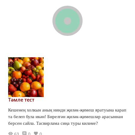
Тәмле тест
Кешенең холкын аның нинди җиләк-җимеш яратуына карап
та белеп була икән! Бирелгән җиләк-җимешләр арасыннан
берсен сайла. Тасвирлама сиңа туры киләме?
63
0
0