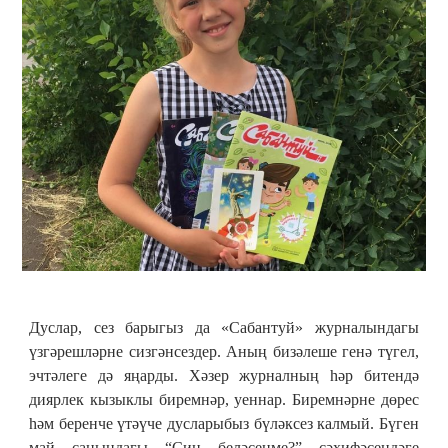
Дуслар, сез барыгыз да «Сабантуй» журналындагы
үзгәрешләрне сизгәнсездер. Аның бизәлеше генә түгел,
эчтәлеге дә яңарды. Хәзер журналның һәр битендә
диярлек кызыклы биремнәр, уеннар. Биремнәрне дөрес
һәм беренче үтәүче дусларыбыз бүләксез калмый. Бүген
май санындагы “Син беләсеңме?” сәхифәсендәге