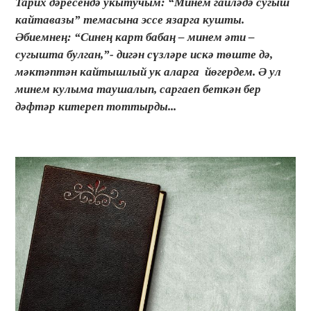
Тарих дәресендә укытучым: “Минем гаиләдә сугыш
кайтавазы” темасына эссе язарга кушты.
Әбиемнең: “Синең карт бабаң – минем әти –
сугышта булган,”- дигән сүзләре искә төште дә,
мәктәптән кайтышлый ук аларга йөгердем. Ә ул
минем кулыма таушалып, саргаеп беткән бер
дәфтәр китереп тоттырды...