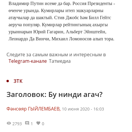
Владимир Путин исеме дә бар. Россия Президенты -
өченче урында. Кумирлары итеп эшкуарларны
атаучылар да шактый. Стив Джобс һәм Билл Гейтс
аеруча популяр. Кумирлар рейтингының ахыргы
урыннарын Юрий Гагарин, Альберт Эйнштейн,
Леонардо Да Винчи, Михаил Ломоносов алып тора.
Следите за самым важным и интересным в
Telegram-канале
Татмедиа
ЗТК
Заголовок: Бу нинди агач?
Фәнсөяр ГЫЙЛЕМБАЕВ,
10 июня 2020 - 16:03
2793
1
0