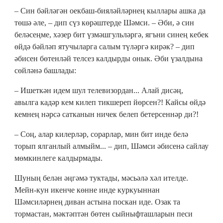
– Син бәйләгән оекбаш-бияләйләрнең кыллары ашка да
төшә әле, – дип сүз көрәштерде Шәмси. – Әби, ә син
беләсеңме, хәзер бит үзмәшгульләргә, ягъни синең кебек
өйдә бәйләп ятучыларга салым түләргә кирәк? – дип
әбисен бөтенләй телсез калдырды онык. Әби үзалдына
сөйләнә башлады:
– Ишеткән идем шул телевизордан... Алай дисәң,
авылга кадәр кем килеп тикшереп йөрсен?! Кайсы өйдә
кемнең нәрсә сатканын ничек белеп бетерсеннәр ди?!
– Соң, алар килерләр, сорарлар, мин бит инде белә
торып ялганлый алмыйм... – дип, Шәмси әбисенә сайлау
мөмкинлеге калдырмады.
Шуның белән әңгәмә туктады, мәсьәлә хәл ителде.
Мейн-кун икенче көнне инде куркуыннан
Шәмсиләрнең диван астына поскан иде. Озак та
тормастан, мәктәптән бөтен сыйныфташларын песи