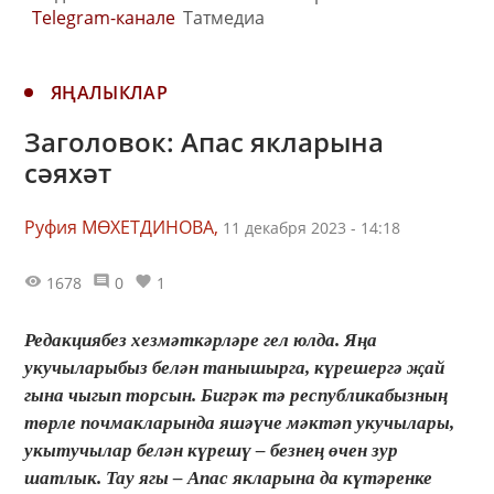
Telegram-канале
Татмедиа
ЯҢАЛЫКЛАР
Заголовок: Апас якларына
сәяхәт
Руфия МӨХЕТДИНОВА,
11 декабря 2023 - 14:18
1678
0
1
Редакциябез хезмәткәрләре гел юлда. Яңа
укучыларыбыз белән танышырга, күрешергә җай
гына чыгып торсын. Бигрәк тә республикабызның
төрле почмакларында яшәүче мәктәп укучылары,
укытучылар белән күрешү – безнең өчен зур
шатлык. Тау ягы – Апас якларына да күтәренке