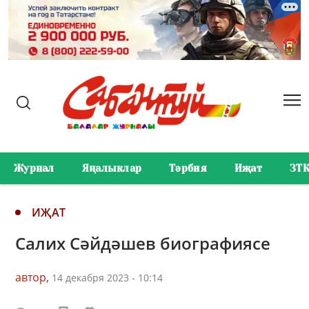
Журнал
Яңалыклар
Тәрбия
Иҗат
ЗТ
ИҖАТ
Салих Сәйдәшев биографиясе
автор,
14 декабря 2023 - 10:14