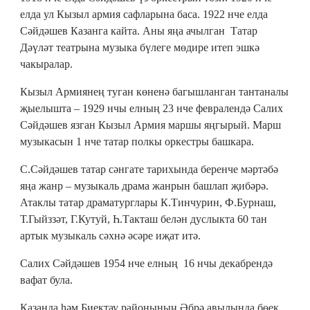
елда ул Кызыл армия сафларына баса. 1922 нче елда
Сәйдәшев Казанга кайта. Аны яңа ачылган Татар
Дәүләт театрына музыка бүлеге мөдире итеп эшкә
чакыралар.
Кызыл Армиянең туган көненә багышланган тантаналы
җыелышта – 1929 нчы елның 23 нче февралендә Салих
Сәйдәшев язган Кызыл Армия маршы яңгырый. Марш
музыкасын 1 нче татар полкы оркестры башкара.
С.Сәйдәшев татар сәнгате тарихында беренче мәртәбә
яңа жанр – музыкаль драма жанрын башлап җибәрә.
Атаклы татар драматурглары К.Тинчурин, Ф.Бурнаш,
Т.Гыйззәт, Г.Кутуй, Һ.Такташ белән дуслыкта 60 тан
артык музыкаль сәхнә әсәре иҗат итә.
Салих Сәйдәшев 1954 нче елның 16 нчы декабрендә
вафат була.
Казанда һәм Биектау районының Әбрә авылында бөек