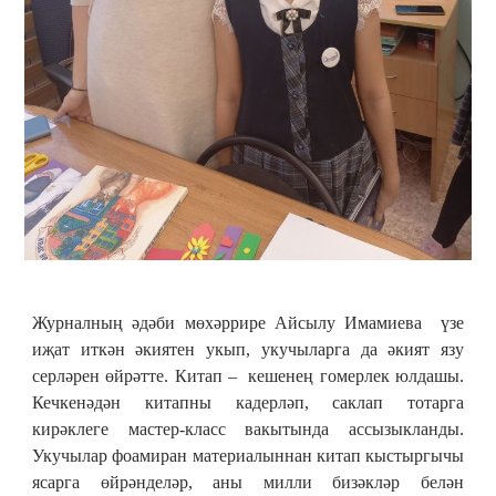
Журналның әдәби мөхәррире Айсылу Имамиева үзе
иҗат иткән әкиятен укып, укучыларга да әкият язу
серләрен өйрәтте. Китап – кешенең гомерлек юлдашы.
Кечкенәдән китапны кадерләп, саклап тотарга
кирәклеге мастер-класс вакытында ассызыкланды.
Укучылар фоамиран материалыннан китап кыстыргычы
ясарга өйрәнделәр, аны милли бизәкләр белән