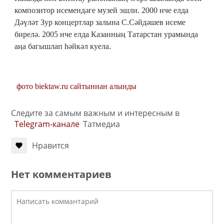
композитор исемендәге музей эшли. 2000 нче елда
Дәүләт Зур концертлар залына С.Сәйдәшев исеме
бирелә. 2005 нче елда Казанның Татарстан урамында
аңа багышлап һәйкәл куела.
фото biektaw.ru сайтыннан алынды
Следите за самым важным и интересным в
Telegram-канале
Татмедиа
Нравится
Нет комментариев