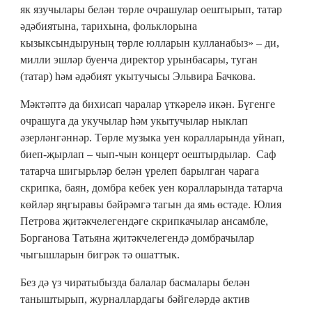
як язучылары белән төрле очрашулар оештырып, татар
әдәбиятына, тарихына, фольклорына
кызыксындыруның төрле юлларын кулланабыз» – ди,
милли эшләр буенча директор урынбасары, туган
(татар) һәм әдәбият укытучысы Эльвира Бачкова.
Мәктәптә да бихисап чаралар үткәрелә икән. Бүгенге
очрашуга да укучылар һәм укытучылар ныклап
әзерләнгәннәр. Төрле музыка уен коралларында уйнап,
биеп-җырлап – чып-чын концерт оештырдылар. Саф
татарча шигырьләр белән үрелеп барылган чарага
скрипка, баян, домбра кебек уен коралларында татарча
көйләр яңгыравы бәйрәмгә тагын да ямь өстәде. Юлия
Петрова җитәкчелегендәге скрипкачылар ансамбле,
Борганова Татьяна җитәкчелегендә домбрачылар
чыгышларын бигрәк тә ошаттык.
Без дә үз чиратыбызда балалар басмалары белән
таныштырып, журналлардагы бәйгеләрдә актив