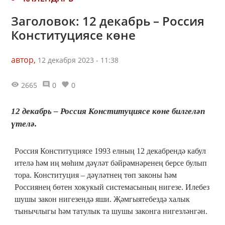
Заголовок: 12 декабрь – Россия
Конституциясе көне
автор,
12 декабря 2023 - 11:38
2665
0
0
12 декабрь – Россия Конституциясе көне билгеләп
үтелә.
Россия Конституциясе 1993 елның 12 декабрендә кабул
ителә һәм иң мөһим дәүләт бәйрәмнәренең берсе булып
тора. Конституция – дәүләтнең төп законы һәм
Россиянең бөтен хокукый системасының нигезе. Илебез
шушы закон нигезендә яши. Җәмгыятебездә халык
тынычлыгы һәм татулык та шушы законга нигезләнгән.