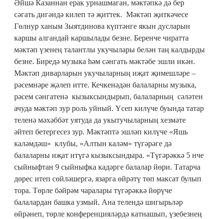
Әйшә Казаннан ерак урнашмаган, мәктәпкә дә бер
сәгать дигәндә килеп тә җиттек. Мәктәп җиткәчесе
Гөлнур ханым Зыятдинова күптәнге якын дусларын
каршы алгандай каршылады безне. Беренче чиратта
мәктәп үзенең талантлы укучылары белән таң калдырды
безне. Биредә музыка һәм сәнгать мәктәбе эшли икән.
Мәктәп диварларын укучыларның иҗат җимешләре –
рәсемнәре җәлеп итте. Кечкенәдән балаларны музыка,
рәсем сәнгатенә кызыксындырып, балаларның сәләтен
ачуда мәктәп зур роль уйный. Үсеп килүче буында татар
теленә мәхәббәт уятуда да укытучыларның хезмәте
әйтеп бетергесез зур. Мәктәптә эшләп килүче «Яшь
каләмдәш» клубы, «Алтын каләм» түгәрәге дә
балаларны иҗат итүгә кызыксындыра. «Түгәрәккә 5 нче
сыйныфтан 9 сыйныфка кадәрге балалар йөри. Татарча
дөрес итеп сөйләшергә, язарга өйрәтү төп максат булып
тора. Төрле бәйрәм чаралары түгәрәккә йөрүче
балалардан башка узмый. Ана телендә шигырьләр
өйрәнеп, төрле конференцияләрдә катнашып, үзебезнең