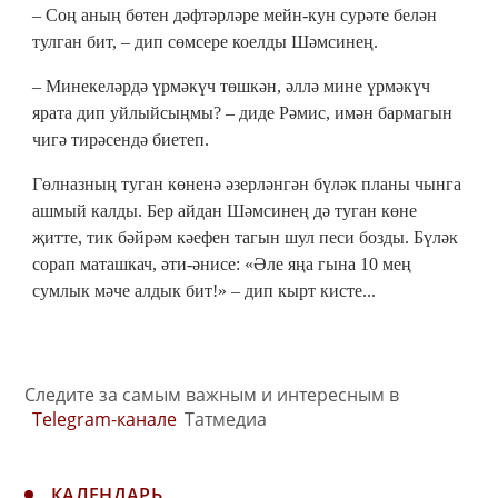
– Соң аның бөтен дәфтәрләре мейн-кун сурәте белән
тулган бит, – дип сөмсере коелды Шәмсинең.
– Минекеләрдә үрмәкүч төшкән, әллә мине үрмәкүч
ярата дип уйлыйсыңмы? – диде Рәмис, имән бармагын
чигә тирәсендә биетеп.
Гөлназның туган көненә әзерләнгән бүләк планы чынга
ашмый калды. Бер айдан Шәмсинең дә туган көне
җитте, тик бәйрәм кәефен тагын шул песи бозды. Бүләк
сорап маташкач, әти-әнисе: «Әле яңа гына 10 мең
сумлык мәче алдык бит!» – дип кырт кисте...
Следите за самым важным и интересным в
Telegram-канале
Татмедиа
КАЛЕНДАРЬ