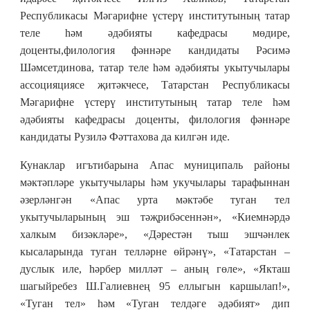
Республикасы Мәгарифне үстерү институтының татар
теле һәм әдәбияты кафедрасы мөдире,
доценты,филология фәннәре кандидаты Рәсимә
Шәмсетдинова, татар теле һәм әдәбияты укытучылары
ассоцияциясе җитәкчесе, Татарстан Республикасы
Мәгарифне үстерү институтының татар теле һәм
әдәбияты кафедрасы доценты, филология фәннәре
кандидаты Рузилә Фәттахова да килгән иде.
Кунаклар игътибарына Апас муниципаль районы
мәктәпләре укытучылары һәм укучылары тарафыннан
әзерләнгән «Апас урта мәктәбе туган тел
укытучыларының эш тәҗрибәсеннән», «Киемнәрдә
халкым бизәкләре», «Дәрестән тыш эшчәнлек
кысаларында туган телләрне өйрәнү», «Татарстан –
дуслык иле, һәрбер милләт – аның гөле», «Якташ
шагыйребез Ш.Галиевнең 95 еллыгын каршылап!»,
«Туган тел» һәм «Туган телдәге әдәбият» дип