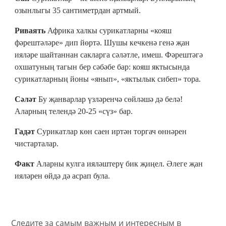
озынлыгы 35 сантиметрдан артмый.
Риваять
Африка халкы сурикатларны «кояш
фәрештәләре» дип йөртә. Шушы кечкенә генә җан
ияләре шайтаннан сакларга сәләтле, имеш. Фәрештәгә
охшатуның тагын бер сәбәбе бар: кояш яктысында
сурикатларның йоны «янып», «яктылык сибеп» тора.
Сәләт
Бу җанварлар үзләренчә сөйләшә дә белә!
Аларның телендә 20-25 «сүз» бар.
Гадәт
Сурикатлар көн саен иртән торгач өннәрен
чистарталар.
Факт
Аларны кулга ияләштерү бик җиңел. Әлеге җан
ияләрен өйдә дә асрап була.
Следите за самым важным и интересным в