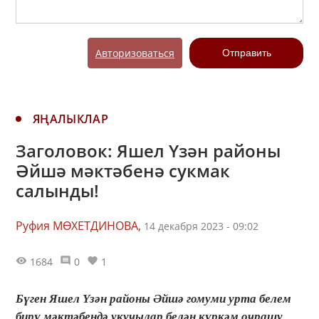
Авторизоваться
Отправить
ЯҢАЛЫКЛАР
Заголовок: Яшел Үзән районы
Әйшә мәктәбенә сукмак
салынды!
Руфия МӨХЕТДИНОВА,
14 декабря 2023 - 09:02
1684
0
1
Бүген Яшел Үзән районы Әйшә гомуми урта белем
бирү мәктәбендә укучылар белән күркәм очрашу