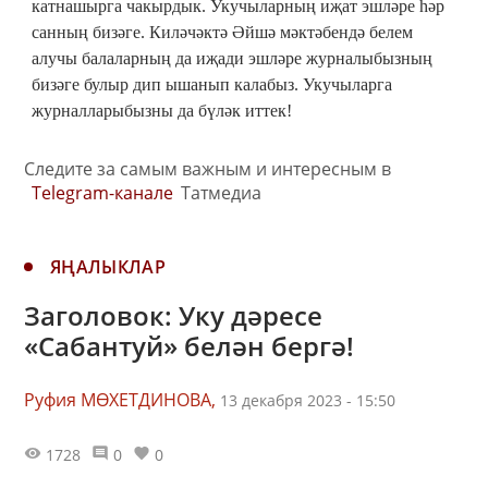
катнашырга чакырдык. Укучыларның иҗат эшләре һәр
санның бизәге. Киләчәктә Әйшә мәктәбендә белем
алучы балаларның да иҗади эшләре журналыбызның
бизәге булыр дип ышанып калабыз. Укучыларга
журналларыбызны да бүләк иттек!
Следите за самым важным и интересным в
Telegram-канале
Татмедиа
ЯҢАЛЫКЛАР
Заголовок: Уку дәресе
«Сабантуй» белән бергә!
Руфия МӨХЕТДИНОВА,
13 декабря 2023 - 15:50
1728
0
0