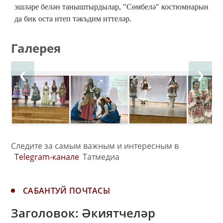
эшләре белән таныштырдылар, "Сөмбелә" костюмнарын
да бик оста итеп тәкъдим иттеләр.
Галерея
❮
❯
Следите за самым важным и интересным в
Telegram-канале
Татмедиа
САБАНТУЙ ПОЧТАСЫ
Заголовок: Әкиятчеләр