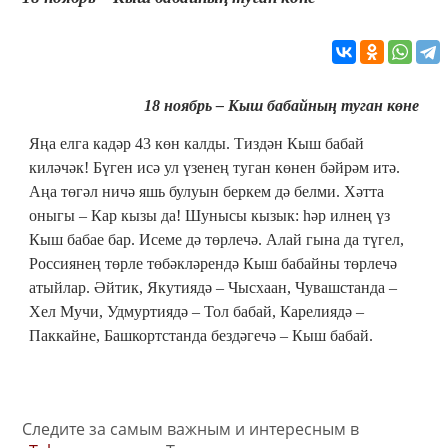
18 ноябрь – Кыш бабайның туган көне
Яңа елга кадәр 43 көн калды. Тиздән Кыш бабай
киләчәк! Бүген исә ул үзенең туган көнен бәйрәм итә.
Аңа төгәл ничә яшь булуын беркем дә белми. Хәтта
оныгы – Кар кызы да! Шунысы кызык: һәр илнең үз
Кыш бабае бар. Исеме дә төрлечә. Алай гына да түгел,
Россиянең төрле төбәкләрендә Кыш бабайны төрлечә
атыйлар. Әйтик, Якутиядә – Чысхаан, Чувашстанда –
Хел Мучи, Удмуртиядә – Тол бабай, Карелиядә –
Паккайне, Башкортстанда бездәгечә – Кыш бабай.
Следите за самым важным и интересным в