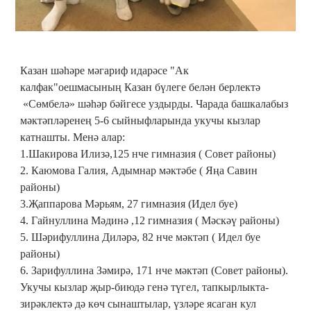
Казан шәһәре мәгариф идарәсе "Ак
калфак"оешмасының Казан бүлеге белән берлектә
«Сөмбелә» шәһәр бәйгесе уздырды. Чарада башкалабыз
мәктәпләренең 5-6 сыйныфларында укучы кызлар
катнашты. Менә алар:
1.Шакирова Илизә,125 нче гимназия ( Совет районы)
2. Каюмова Галия, Адымнар мәктәбе ( Яңа Савин
районы)
3.Җаппарова Мәрьям, 27 гимназия (Идел буе)
4. Гайнуллина Мәдинә ,12 гимназия ( Мәскәү районы)
5. Шәрифуллина Диләрә, 82 нче мәктәп ( Идел буе
районы)
6. Зарифуллина Зәмирә, 171 нче мәктәп (Совет районы).
Укучы кызлар җыр-биюдә генә түгел, тапкырлыкта-
зирәклектә дә көч сынаштылар, үзләре ясаган кул