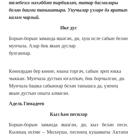
телебезгә мәхәббәт тәрбияләп, татар басмалары
белән даими таныштыра. Укучылар үзләре дә яратып
каләм чарлый.
Ике дус
Борын-борын заманда яшәгән, ди, хуш исле сабын белән
мунчала. Алар бик якын дуслар
булганнар.
Көннәрдән бер көнне, юына торгач, сабын эреп юкка
чыккан. Мунчала дустын югалткач, бик борчылган, ди.
Мунчала башка сабыннар белән танышса да, үзенең
якын дустын оныта алмаган.
Адель Гимадеев
Кыз һәм песиләр
Борын-борын заманда яшәгән, ди, кыз белән песи.
Кызның исеме – Миләүшә, песинең кушаматы Актәпи