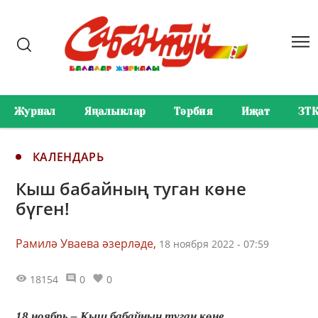
Журнал
Яңалыклар
Тәрбия
Иҗат
ЗТ
КАЛЕНДАРЬ
Кыш бабайның туган көне
бүген!
Рамилә Уваева әзерләде,
18 ноября 2022 - 07:59
18154
0
0
18 ноябрь – Кыш бабайның туган көне