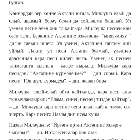
булган.
Көннәрдән бер көнне Актәпи югала. Миләүшә елый да
елый, ашамый, берәү белән дә сөйләшми башлый. Ул
үзенең песие өчен бик тә кайгыра. Миләүшә песиен көн
саен эзли. Беркөнне Актәпине эзләгәндә “мияу-мияу “
дигән тавыш ишетә. Ул үзенең Актәпиен таптым дип
уйлый. Ләкин ул песи Актәпи булмый, үләннәр
арасыннан кара песи килеп чыга. Үзенең ак песиен
тапмаганга кызның кәефе кырыла. Миләүшә кара
песидән: "Актәпине күрмәдеңме?” – дип сорый. Кара
песи: “Юк шул, күрмәдем", – дип җавап бирә.
Миләүшә, елый-елый өйгә кайтканда, кара песи аны
тынычландырып: “Елама, синең песиең тиздән кайтыр”,
– ди. Миләүшә кара песине өенә алып кайта, тәмле сөт
эчертә. Кара песигә Назлы дип исем куша.
Назлы Миләүшәгә: “Иртәгә иртән Актәпине эзләргә
чыгабыз", – ди. Иртәгесен алар бик озак
эзләгәннән соң, Актәпине урман кырыеннан табалар.