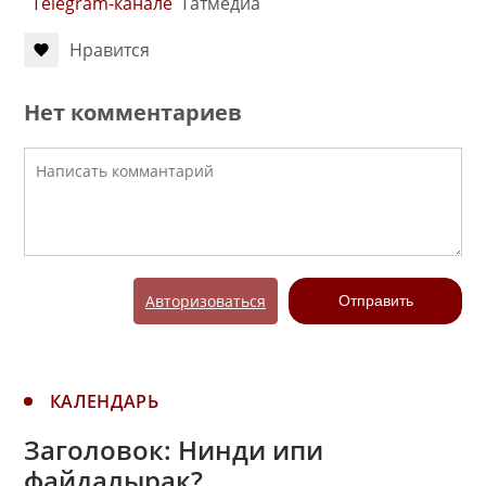
Telegram-канале
Татмедиа
Нравится
Нет комментариев
Авторизоваться
Отправить
КАЛЕНДАРЬ
Заголовок: Нинди ипи
файдалырак?