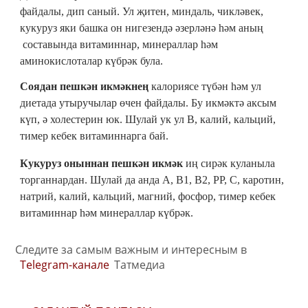
файдалы, дип саный. Ул җитен, миндаль, чикләвек,
кукуруз яки башка он нигезендә әзерләнә һәм аның
составында витаминнар, минераллар һәм
аминокислоталар күбрәк була.
Соядан пешкән икмәкнең
калориясе түбән һәм ул
диетада утыручылар өчен файдалы. Бу икмәктә аксым
күп, ә холестерин юк. Шулай ук ул В, калий, кальций,
тимер кебек витаминнарга бай.
Кукуруз оныннан пешкән икмәк
иң сирәк куланыла
торганнардан. Шулай да анда А, В1, В2, РР, С, каротин,
натрий, калий, кальций, магний, фосфор, тимер кебек
витаминнар һәм минераллар күбрәк.
Следите за самым важным и интересным в
Telegram-канале
Татмедиа