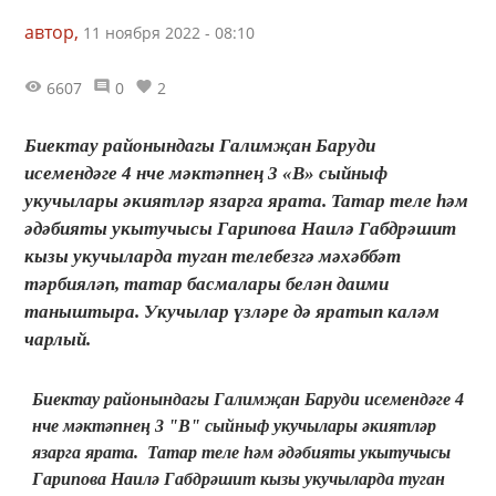
автор,
11 ноября 2022 - 08:10
6607
0
2
Биектау районындагы Галимҗан Баруди
исемендәге 4 нче мәктәпнең 3 «В» сыйныф
укучылары әкиятләр язарга ярата. Татар теле һәм
әдәбияты укытучысы Гарипова Наилә Габдрәшит
кызы укучыларда туган телебезгә мәхәббәт
тәрбияләп, татар басмалары белән даими
таныштыра. Укучылар үзләре дә яратып каләм
чарлый.
Биектау районындагы Галимҗан Баруди исемендәге 4
нче мәктәпнең 3 "В" сыйныф укучылары әкиятләр
язарга ярата. Татар теле һәм әдәбияты укытучысы
Гарипова Наилә Габдрәшит кызы укучыларда туган