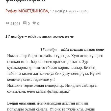
Руфия МӨХЕТДИНОВА,
17 ноября 2022 - 06:40
21441
0
0
17 ноябрь – өйдә пешкән икмәк көне
17 ноябрь – өйдә пешкән икмәк көне
Икмәк - һәр йортның табын түрендә. Хуш исле, күпереп
пешкән ипи - һәр кешенең яраткан ризыгы. Зур
кунакларны да ипи-тоз белән каршы алалар. Безнең
табынга килеп җиткәнче ул бик урау юллар үтә. Күпме
кешенең хезмәт җимеше ул!
Икмәкне төрле оннан пешерәләр. Ниндиен сайларга,
сәламәтлек өчен кайсы файдалырак?
Бодай оныннан,
ачы камырдан ясалган ипи иң
популяры булып санала. Ул бик тә туклыклы, ләкин