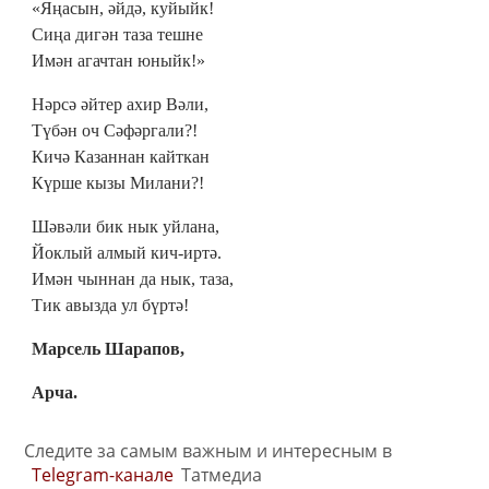
«Яңасын, әйдә, куйыйк!
Сиңа дигән таза тешне
Имән агачтан юныйк!»
Нәрсә әйтер ахир Вәли,
Түбән оч Сәфәргали?!
Кичә Казаннан кайткан
Күрше кызы Милани?!
Шәвәли бик нык уйлана,
Йоклый алмый кич-иртә.
Имән чыннан да нык, таза,
Тик авызда ул бүртә!
Марсель Шарапов,
Арча.
Следите за самым важным и интересным в
Telegram-канале
Татмедиа