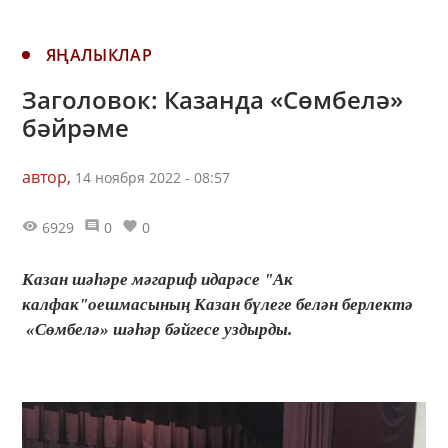
ЯҢАЛЫКЛАР
Заголовок: Казанда «Сөмбелә»
бәйрәме
автор,
14 ноября 2022 - 08:57
6929
0
0
Казан шәһәре мәгариф идарәсе "Ак
калфак"оешмасының Казан бүлеге белән берлектә
«Сөмбелә» шәһәр бәйгесе уздырды.