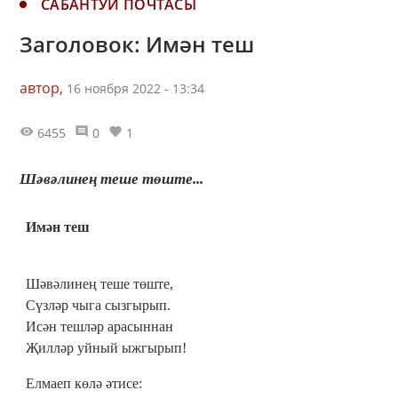
САБАНТУЙ ПОЧТАСЫ
Заголовок: Имән теш
автор,
16 ноября 2022 - 13:34
6455
0
1
Шәвәлинең теше төште...
Имән теш
Шәвәлинең теше төште,
Сүзләр чыга сызгырып.
Исән тешләр арасыннан
Җилләр уйный ыжгырып!
Елмаеп көлә әтисе: