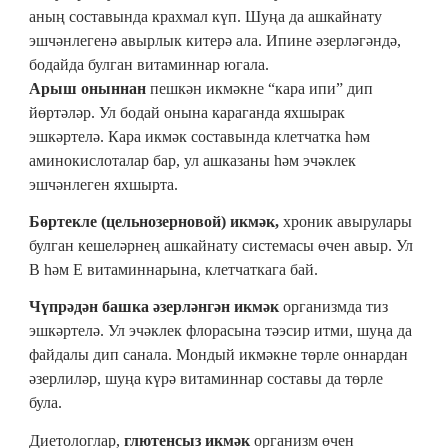
аның составында крахмал күп. Шуңа да ашкайнату
эшчәнлегенә авырлык китерә ала. Ипине әзерләгәндә,
бодайда булган витаминнар югала.
Арыш оныннан
пешкән икмәкне “кара ипи” дип
йөртәләр. Ул бодай онына караганда яхшырак
эшкәртелә. Кара икмәк составында клетчатка һәм
аминокислоталар бар, ул ашказаны һәм эчәклек
эшчәнлеген яхшырта.
Бөртекле (цельнозерновой) икмәк,
хроник авырулары
булган кешеләрнең ашкайнату системасы өчен авыр. Ул
В һәм Е витаминнарына, клетчаткага бай.
Чүпрәдән башка әзерләнгән икмәк
организмда тиз
эшкәртелә. Ул эчәклек флорасына тәэсир итми, шуңа да
файдалы дип санала. Мондый икмәкне төрле оннардан
әзерлиләр, шуңа күрә витаминнар составы да төрле
була.
Диетологлар,
глютенсыз икмәк
организм өчен