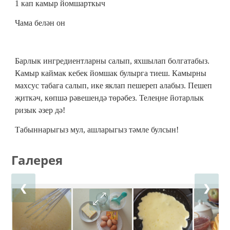
1 кап камыр йомшарткыч
Чама белән он
Барлык ингредиентларны салып, яхшылап болгатабыз.
Камыр каймак кебек йомшак булырга тиеш. Камырны
махсус табага салып, ике яклап пешереп алабыз. Пешеп
җиткәч, көпшә рәвешендә төрәбез. Телеңне йотарлык
ризык әзер дә!
Табыннарыгыз мул, ашларыгыз тәмле булсын!
Галерея
❮
❯