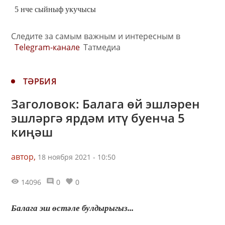
5 нче сыйныф укучысы
Следите за самым важным и интересным в
Telegram-канале
Татмедиа
ТӘРБИЯ
Заголовок: Балага өй эшләрен
эшләргә ярдәм итү буенча 5
киңәш
автор,
18 ноября 2021 - 10:50
14096
0
0
Балага эш өстәле булдырыгыз...