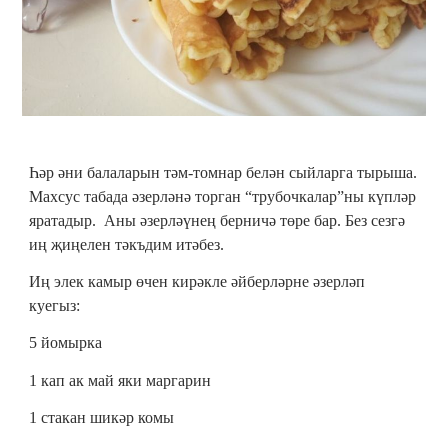
Һәр әни балаларын тәм-томнар белән сыйларга тырыша.
Махсус табада әзерләнә торган “трубочкалар”ны күпләр
яратадыр. Аны әзерләүнең берничә төре бар. Без сезгә
иң җиңелен тәкъдим итәбез.
Иң элек камыр өчен кирәкле әйберләрне әзерләп
куегыз:
5 йомырка
1 кап ак май яки маргарин
1 стакан шикәр комы