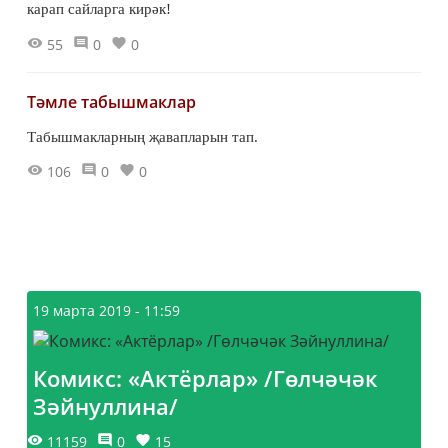
карап сайларга кирәк!
55
0
0
Тәмле табышмаклар
Табышмакларның җавапларын тап.
106
0
0
19 марта 2019 - 11:59
Комикс: «Актёрлар» /Гөлчәчәк
Зәйнуллина/
11159
0
15