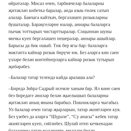
өйрәтәләр. Мисал өчен, тәрбиячеләр балаларны
җитәкләп кибеткә баралар, анда азык-төлек сатып
алалар. Бакчага кайткач, бергәләшеп ризыкларны
бушаталар. Бәрәңгеләрне юалар, аннары балаларга
пычак тоттырып чистарттыралар. Соңыннан шуны
мичкә куеп бергәләшеп пешерәләр, аннары ашыйлар.
Барысы да бик ошый. Тик бер ягы бар: балаларга
мәктәптә кайнар ризык бирүче юк. Без аларга көн саен
үзләре белән контейнерларга кайнар ризык тутырып
җибәрәбез.
–Балалар татар телендә кайда аралаша ала?
–Биредә Зөһрә Садрый исемле ханым бар. Ял көне саен
без биредәге әниләр белән җыелышып балаларны
җитәкләп аның янына барабыз. Пикникларга чыгабыз.
Ул балалар өчен татар җырларын, татар әкиятләрен куя.
Без үзебез дә аларга “Шүрәле”, “Су анасы” кебек татар
әкиятләрен куеп, сөйлибез. Шулай итеп кечкенәдән
балаларны татар мәдәнияте, милләте белән