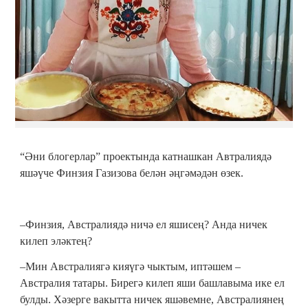
“Әни блогерлар” проектында катнашкан Автралиядә
яшәүче Финзия Газизова белән әңгәмәдән өзек.
–Финзия, Австралиядә ничә ел яшисең? Анда ничек
килеп эләктең?
–Мин Австралиягә кияүгә чыктым, иптәшем –
Австралия татары. Бирегә килеп яши башлавыма ике ел
булды. Хәзерге вакытта ничек яшәвемне, Австралиянең