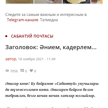
Следите за самым важным и интересным в
Telegram-канале
Татмедиа
САБАНТУЙ ПОЧТАСЫ
Заголовок: Әнием, кадерлем...
автор,
18 ноября 2021 - 11:49
7056
0
0
Әниләр көне! Бу бәйрәмне «Сабантуй» укучылары
да түземсезләнеп көтә. Әниләрен бәйрәм белән
тәбрикләп, безгә кочак-кочак хатлар юллыйлар.