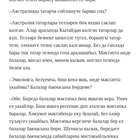
–Австралиядә татарча сөйләшүче бармы соң?
–Австралия татарлары телләрен бик яхшы саклап
калган. Алар арасында Кытайдан килгән татарлар да
күп. Телләре безнеке шикелле түгел, борынгы татар
теле, элеккеге телне саклап калганнар. Без дә гаиләдә
бары тик татар телендә генә аралашабыз. Мәктәптә инде
балалар, мисал өчен, минем кызым, инглиз телендә
белем ала.
–Эмилиягә, белүемчә, биш кенә яшь, инде мәктәптә
укыймы? Балалар бакчасына йөрдеме?
–Әйе. Биредә балалар мәктәпкә биш яшьтән керә. Унөч
ел укыйлар. Биш яшьтә ресепшн дип аталган мәктәпкә
баралар. Хөкүмәт мәктәбендә уку бушлай, без хәзер
түләүсез укыйбыз. Мәктәпкә кергәнче балалар бер ел
балалар бакчасына йөри. Шунысы кызык, биредәге
балалар бакчасында сабыйларны мөстәкыйльлеккә