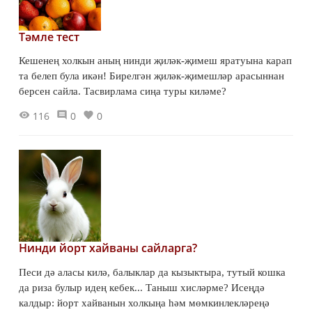
Тәмле тест
Кешенең холкын аның нинди җиләк-җимеш яратуына карап
та белеп була икән! Бирелгән җиләк-җимешләр арасыннан
берсен сайла. Тасвирлама сиңа туры киләме?
116
0
0
Нинди йорт хайваны сайларга?
Песи дә аласы килә, балыклар да кызыктыра, тутый кошка
да риза булыр идең кебек... Таныш хисләрме? Исеңдә
калдыр: йорт хайванын холкыңа һәм мөмкинлекләреңә