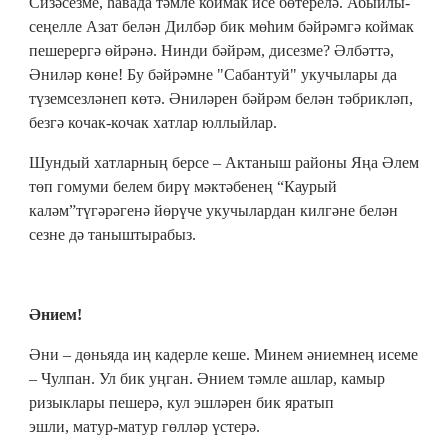
Сизәсезме, һавада тәмле коймак исе бөтерелә. Абыйлы-
сеңелле Азат белән Дилбәр бик мөһим бәйрәмгә коймак
пешерергә өйрәнә. Нинди бәйрәм, дисезме? Әлбәттә,
Әниләр көне! Бу бәйрәмне "Сабантуй" укучылары да
түземсезләнеп көтә. Әниләрен бәйрәм белән тәбрикләп,
безгә кочак-кочак хатлар юллыйлар.
Шундый хатларның берсе – Актаныш районы Яңа Әлем
төп гомуми белем бирү мәктәбенең “Каурый
каләм”түгәрәгенә йөрүче укучылардан килгәне белән
сезне дә таныштырабыз.
Әнием!
Әни – дөньяда иң кадерле кеше. Минем әниемнең исеме
– Чулпан. Ул бик уңган. Әнием тәмле ашлар, камыр
ризыклары пешерә, кул эшләрен бик яратып
эшли, матур-матур гөлләр үстерә.