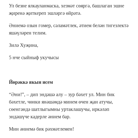
Ул безне ялкауланмаска, хезмәт сөяргә, башлаган эшне
җиренә җиткереп эшләргә өйрәтә.
Әниемә озын гомер, сәламәтлек, әтием белән тигезлектә
яшәүләрен телим.
Зилә Хуҗина,
5 нче сыйныф укучысы
Йөрәккә якын исем
“Әни!”, – дип эндәшә алу – зур бәхет ул. Мин бик
бәхетле, чөнки янәшәмдә минем өчен җан атучы,
сөенгәндә шатлыгымны уртаклашучы, иркәләп
эндәшүче кадерле әнием бар.
Мин әниемә бик рәхмәтлемен!