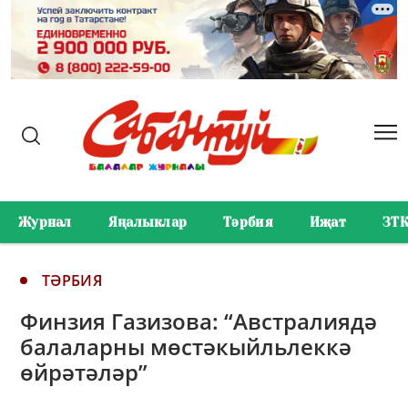
Журнал
Яңалыклар
Тәрбия
Иҗат
ЗТ
ТӘРБИЯ
Финзия Газизова: “Австралиядә
балаларны мөстәкыйльлеккә
өйрәтәләр”