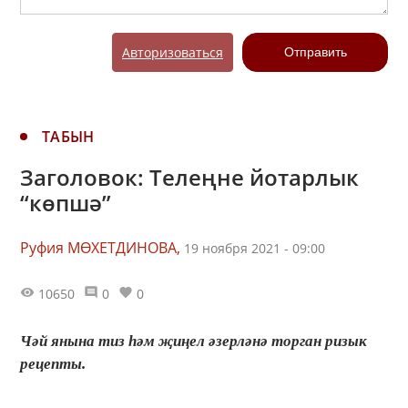
Авторизоваться
Отправить
ТАБЫН
Заголовок: Телеңне йотарлык
“көпшә”
Руфия МӨХЕТДИНОВА,
19 ноября 2021 - 09:00
10650
0
0
Чәй янына тиз һәм җиңел әзерләнә торган ризык
рецепты.