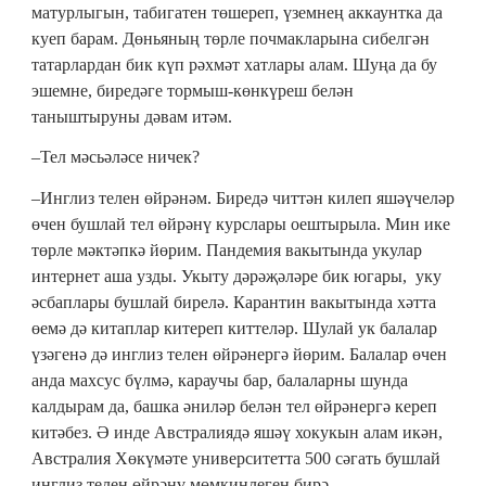
матурлыгын, табигатен төшереп, үземнең аккаунтка да
куеп барам. Дөньяның төрле почмакларына сибелгән
татарлардан бик күп рәхмәт хатлары алам. Шуңа да бу
эшемне, биредәге тормыш-көнкүреш белән
таныштыруны дәвам итәм.
–Тел мәсьәләсе ничек?
–Инглиз телен өйрәнәм. Биредә читтән килеп яшәүчеләр
өчен бушлай тел өйрәнү курслары оештырыла. Мин ике
төрле мәктәпкә йөрим. Пандемия вакытында укулар
интернет аша узды. Укыту дәрәҗәләре бик югары, уку
әсбаплары бушлай бирелә. Карантин вакытында хәтта
өемә дә китаплар китереп киттеләр. Шулай ук балалар
үзәгенә дә инглиз телен өйрәнергә йөрим. Балалар өчен
анда махсус бүлмә, караучы бар, балаларны шунда
калдырам да, башка әниләр белән тел өйрәнергә кереп
китәбез. Ә инде Австралиядә яшәү хокукын алам икән,
Австралия Хөкүмәте университетта 500 сәгать бушлай
инглиз телен өйрәнү мөмкинлеген бирә.