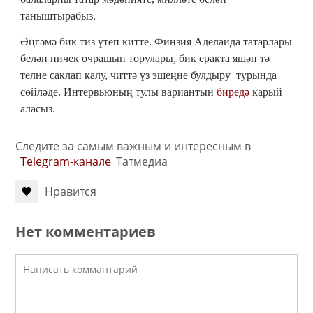
таныштырабыз.
Әңгәмә бик тиз үтеп китте. Финзия Аделаида татарлары
белән ничек очрашып торулары, бик еракта яшәп тә
телне саклап калу, читтә үз эшеңне булдыру турында
сөйләде. Интервьюның тулы вариантын
биредә
карый
аласыз.
Следите за самым важным и интересным в
Telegram-канале
Татмедиа
Нравится
Нет комментариев