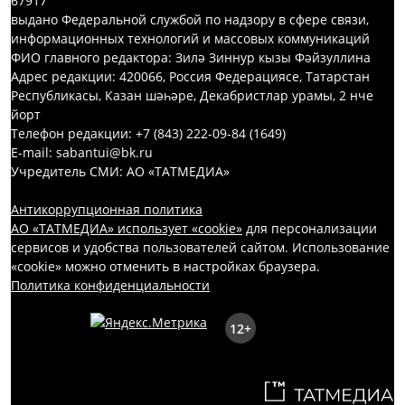
67917
выдано Федеральной службой по надзору в сфере связи,
информационных технологий и массовых коммуникаций
ФИО главного редактора: Зилә Зиннур кызы Фәйзуллина
Адрес редакции: 420066, Россия Федерациясе, Татарстан
Республикасы, Казан шәһәре, Декабристлар урамы, 2 нче
йорт
Телефон редакции: +7 (843) 222-09-84 (1649)
E-mail: sabantui@bk.ru
Учредитель СМИ: АО «ТАТМЕДИА»
Антикоррупционная политика
АО «ТАТМЕДИА» использует «cookie»
для персонализации
сервисов и удобства пользователей сайтом. Использование
«cookie» можно отменить в настройках браузера.
Политика конфиденциальности
12+