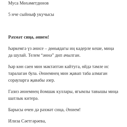
Муса Мөхәметдинов
5 нче сыйныф укучысы
Рәхмәт сиңа, әнием!
Һәркемгә үз әнисе – дөньядагы иң кадерле кеше, миңа
да шулай. Телем “әннә” дип ачылган.
Һәр көн саен мин мәктәптән кайтуга, өйдә тәмле ис
таралаган була. Әниемнең мин җавап таба алмаган
сорауларга җавабы әзер.
Газиз әниемнең йомшак куллары, ягымлы тавышы миңа
шатлык китерә.
Барысы өчен дә рәхмәт сиңа, Әнием!
Илиза Сәетгәрәева,