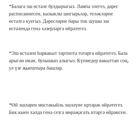
*Балага эш өстәле булдырыгыз. Лампа элегез, дәрес
расписаниесен, кызыклы шигырьләр, теләкләрне
өстәлгә куегыз.
Дәресләрне бары тик шушы эш
өстәлендә генә хәзерләргә өйрәтегез.
*Эш өстәлен һәрвакыт тәртиптә тотарга өйрәтегез. Бала
арыган икән, булышып алыгыз. Күпмедер вакыттан соң,
ул үзе җыештыра башлар.
*Өй эшләрен мөстәкыйль эшләүне иртәрәк өйрәтегез.
Бик кыен хәлдә генә сезгә мөрәҗәгать итәргә өйрәнсен.