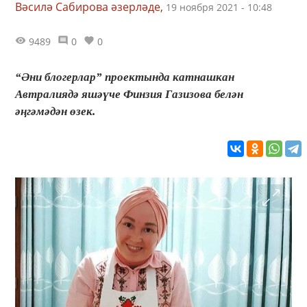
Вәсилә Сабирова әзерләде,
19 ноября 2021 - 10:48
9489
0
0
“Әни блогерлар” проектында катнашкан
Автралиядә яшәүче Финзия Газизова белән
әңгәмәдән өзек.