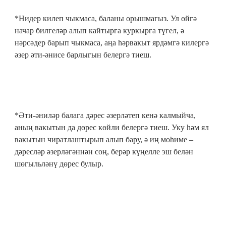
*Нидер килеп чыкмаса, баланы орышмагыз. Ул өйгә
начар билгеләр алып кайтырга куркырга түгел, ә
нәрсәдер барып чыкмаса, аңа һәрвакыт ярдәмгә килергә
әзер әти-әнисе барлыгын белергә тиеш.
*Әти-әниләр балага дәрес әзерләтеп кенә калмыйча,
аның вакытын да дөрес көйли белергә тиеш. Уку һәм ял
вакытын чиратлаштырып алып бару, ә иң мөһиме –
дәресләр әзерләгәннән соң, берәр күңелле эш белән
шөгыльләнү дөрес булыр.