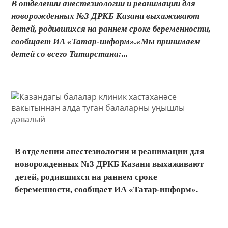
В отделении анестезиологии и реанимации для
новорожденных №3 ДРКБ Казани выхаживают
детей, родившихся на раннем сроке беременности,
сообщает ИА «Татар-информ».«Мы принимаем
детей со всего Татарстана:...
В отделении анестезиологии и реанимации для
новорожденных №3 ДРКБ Казани выхаживают
детей, родившихся на раннем сроке
беременности, сообщает ИА «Татар-информ».