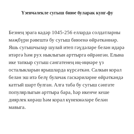
Үзенчәлекле сугыш биюе буларак кунг-фу
Безнең эрага кадәр 1045-256 елларда солдатларны
мәҗбүри рәвештә бу сугыш биюенә өйрәткәннәр.
Яшь сугышчылар шулай итеп гәүдәләре белән идарә
итәргә һәм рух ныклыгын арттырга өйрәнгән. Елына
ике тапкыр сугыш сәнгатенең иң-иңнәре үз
осталыкларын ярышларда күрсәткән. Салкын корал
белән эш итә белү булачак гаскәриләрне өйрәткәндә
катгый шарт булган. Алга таба бу сугыш сәнгате
популярлыгын арттыра бара, һәр икенче кеше
диярлек көрәш һәм корал күнекмәләре белән
мавыга.