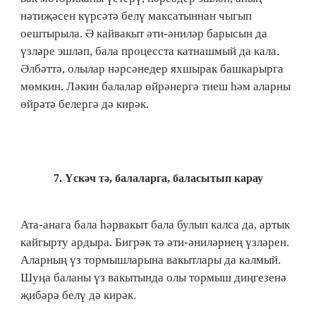
нәтиҗәсен күрсәтә белү максатыннан чыгып
оештырыла. Ә кайвакыт әти-әниләр барысын да
үзләре эшләп, бала процесста катнашмый да кала.
Әлбәттә, олылар нәрсәнедер яхшырак башкарырга
мөмкин. Ләкин балалар өйрәнергә тиеш һәм аларны
өйрәтә белергә дә кирәк.
7. Үскәч тә, балаларга, баласытып карау
Ата-анага бала һәрвакыт бала булып калса да, артык
кайгырту ардыра. Бигрәк тә әти-әниләрнең үзләрен.
Аларның үз тормышларына вакытлары да калмый.
Шуңа баланы үз вакытында олы тормыш диңгезенә
җибәрә белү дә кирәк.