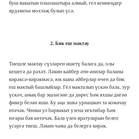
буш вакытын планлаштыра алмый, гел кемнеңдер
ярдәменә мохтаҗ булып үсә.
2.​ Бик еш мактау
Тиешле мактау сүзләрен ишетү балага да, олы
кешегә дә рәхәт. Ләкин кайбер әти-әниләр баланы
кирәксә-кирәкмәсә, юк кына әйберләр өчен дә бик
еш мактый башлыйлар. Гел макталып үскән бала, зур
үскәч, аның бар эшләгәне дә дөрес һәм яхшы дигән
фикер белән яши. Бу аңа эшкә урнашкач та комачау
итәчәк. Чөнки ул һәрвакыт узенә игътибар һәм
югары бәя көтәчәк. Бала үзен яратуларын белеп
үсәргә тиеш. Ләкин чама да белергә кирәк.