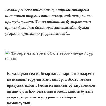
Балаларын гел кайгыртып, аларның эшләренә
катнашып торучы әти-әниләр, әлбәттә, моны
яратудан эшли. Ләкин кайвакыт бу кирәгеннән
артык була һәм балаларга мөстәкыйль булып
үсәргә, тормышта үз урынын таб...
Балаларын гел кайгыртып, аларның эшләренә
катнашып торучы әти-әниләр, әлбәттә, моны
яратудан эшли. Ләкин кайвакыт бу кирәгеннән
артык була һәм балаларга мөстәкыйль булып
үсәргә, тормышта үз урынын табарга
комачаулый.