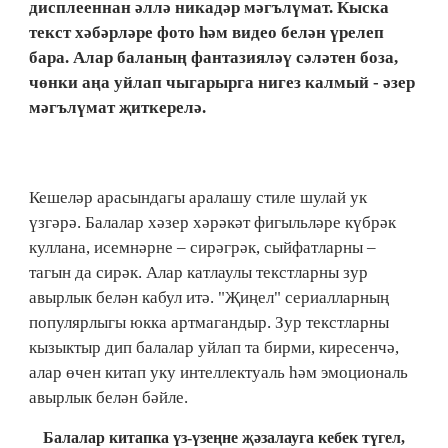
дисплееннан әллә никадәр мәгълүмат. Кыска
текст хәбәрләре фото һәм видео белән үрелеп
бара. Алар баланың фантазияләү сәләтен боза,
чөнки аңа уйлап чыгарырга нигез калмый - әзер
мәгълүмат җиткерелә.
Кешеләр арасындагы аралашу стиле шулай ук
үзгәрә. Балалар хәзер хәрәкәт фигыльләре күбрәк
куллана, исемнәрне – сирәгрәк, сыйфатларны –
тагын да сирәк. Алар катлаулы текстларны зур
авырлык белән кабул итә. "Җиңел" сериалларның
популярлыгы юкка артмагандыр. Зур текстларны
кызыктыр дип балалар уйлап та бирми, киресенчә,
алар өчен китап уку интеллектуаль һәм эмоциональ
авырлык белән бәйле.
Балалар китапка үз-үзеңне җәзалауга кебек түгел,