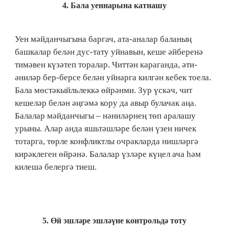
4. Бала уеннарына катнашу
Уен мәйданчыгына баргач, ата-аналар баланың
башкалар белән дус-тату уйнавын, кеше әйберенә
тимәвен күзәтеп торалар. Читтән караганда, әти-
әниләр бер-берсе белән уйнарга килгән кебек тоела.
Бала мөстәкыйльлеккә өйрәнми. Зур үскәч, чит
кешеләр белән әңгәмә кору да авыр булачак аңа.
Балалар мәйданчыгы – нәниләрнең төп аралашу
урыны. Алар анда яшьтәшләре белән үзен ничек
тотарга, төрле конфликтлы очракларда нишләргә
кирәклеген өйрәнә. Балалар үзләре күңел ача һәм
килешә белергә тиеш.
5. Өй эшләре эшләүне контрольдә тоту