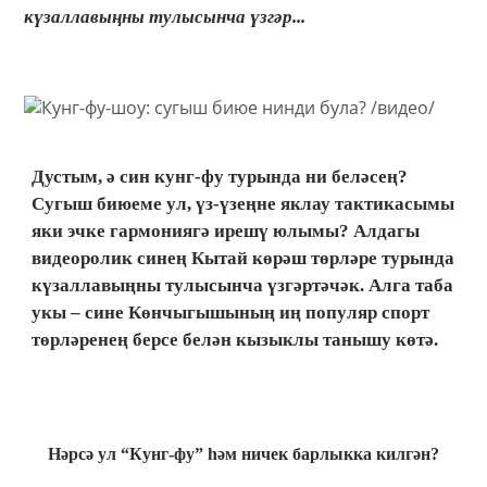
күзаллавыңны тулысынча үзгәр...
Дустым, ә син кунг-фу турында ни беләсең?
Сугыш биюеме ул, үз-үзеңне яклау тактикасымы
яки эчке гармониягә ирешү юлымы? Алдагы
видеоролик синең Кытай көрәш төрләре турында
күзаллавыңны тулысынча үзгәртәчәк. Алга таба
укы – сине Көнчыгышының иң популяр спорт
төрләренең берсе белән кызыклы танышу көтә.
Нәрсә ул “Кунг-фу” һәм ничек барлыкка килгән?