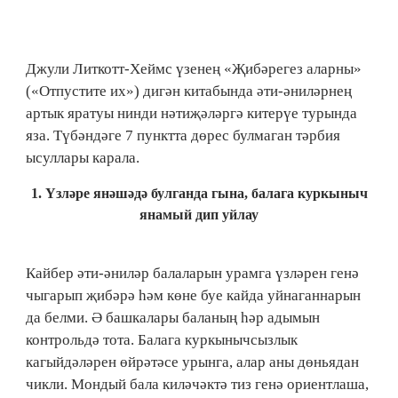
Джули Литкотт-Хеймс үзенең «Җибәрегез аларны»
(«Отпустите их») дигән китабында әти-әниләрнең
артык яратуы нинди нәтиҗәләргә китерүе турында
яза. Түбәндәге 7 пунктта дөрес булмаган тәрбия
ысуллары карала.
1.​ Үзләре янәшәдә булганда гына, балага куркыныч
янамый дип уйлау
Кайбер әти-әниләр балаларын урамга үзләрен генә
чыгарып җибәрә һәм көне буе кайда уйнаганнарын
да белми. Ә башкалары баланың һәр адымын
контрольдә тота. Балага куркынычсызлык
кагыйдәләрен өйрәтәсе урынга, алар аны дөньядан
чикли. Мондый бала киләчәктә тиз генә ориентлаша,