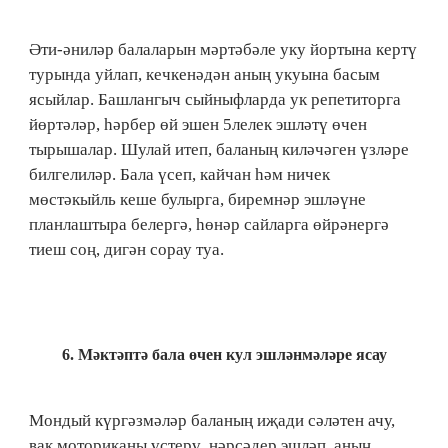
Әти-әниләр балаларын мәртәбәле уку йортына кертү
турында уйлап, кечкенәдән аның укуына басым
ясыйлар. Башлангыч сыйныфларда ук репетиторга
йөртәләр, һәрбер өй эшен 5лелек эшләтү өчен
тырышалар. Шулай итеп, баланың киләчәген үзләре
билгелиләр. Бала үсеп, кайчан һәм ничек
мөстәкыйль кеше булырга, биремнәр эшләүне
планлаштыра белергә, һөнәр сайларга өйрәнергә
тиеш соң, дигән сорау туа.
6. Мәктәптә бала өчен кул эшләнмәләре ясау
Мондый күргәзмәләр баланың иҗади сәләтен ачу,
вак моториканы үстерү, нәрсәдер эшләп, аның