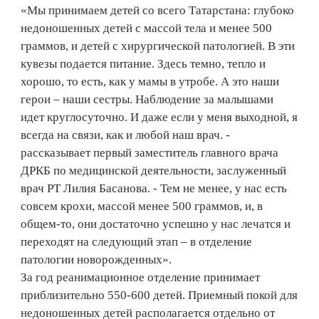
«Мы принимаем детей со всего Татарстана: глубоко
недоношенных детей с массой тела и менее 500
граммов, и детей с хирургической патологией. В эти
кувезы подается питание. Здесь темно, тепло и
хорошо, то есть, как у мамы в утробе. А это наши
герои – наши сестры. Наблюдение за малышами
идет круглосуточно. И даже если у меня выходной, я
всегда на связи, как и любой наш врач. -
рассказывает первый заместитель главного врача
ДРКБ по медицинской деятельности, заслуженный
врач РТ Лилия Басанова. - Тем не менее, у нас есть
совсем крохи, массой менее 500 граммов, и, в
общем-то, они достаточно успешно у нас лечатся и
переходят на следующий этап – в отделение
патологии новорожденных».
За год реанимационное отделение принимает
приблизительно 550-600 детей. Приемный покой для
недоношенных детей располагается отдельно от