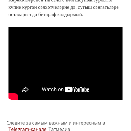
күпне күргән сәяхәтчеләрне дә, сугыш сәнгатьләре
осталарын да битараф калдырмый.
Следите за самым важным и интересным в
Telegram-канале
Татмедиа