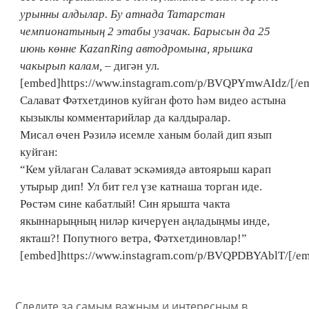
урынны алдылар. Бу атнада Татарстан
чемпионатының 2 этабы узачак. Барысын да 25
июнь көнне КаzanRing автодромына, ярышка
чакырып калам,
– дигән ул.
[embed]https://www.instagram.com/p/BVQPYmwAIdz/[/e
Салават Фәтхетдинов куйган фото һәм видео астына
кызыклы комментарийлар да калдыралар.
Мисал өчен Рәзилә исемле ханым болай дип язып
куйган:
“Кем уйлаган Салават эскәмиядә автоярыш карап
утырыр дип! Ул бит гел үзе катнаша торган иде.
Рөстәм сине кабатлый! Син ярышта чакта
якыннарыңның ниләр кичерүен аңладыңмы инде,
якташ?! Попутного ветра, Фәтхетдиновлар!”
[embed]https://www.instagram.com/p/BVQPDBYAblT/[/e
Следите за самым важным и интересным в