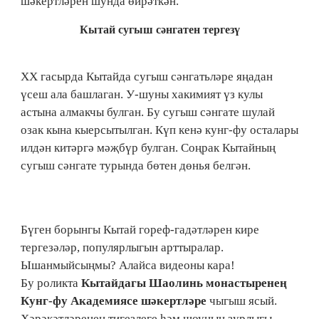
шәкертләрен шунда өйрәткән.
Кытай сугыш сәнгатен тергезү
ХХ гасырда Кытайда сугыш сәнгатьләре яңадан
үсеш ала башлаган. У-шуны хакимият үз кулы
астына алмакчы булган. Бу сугыш сәнгате шулай
озак кына кыерсытылган. Күп кенә кунг-фу осталары
илдән китәргә мәҗбүр булган. Соңрак Кытайның
сугыш сәнгате турында бөтен дөнья белгән.
Бүген борынгы Кытай гореф-гадәтләрен кире
тергезәләр, популярлыгын арттыралар.
Ышанмыйсыңмы? Алайса видеоны кара!
Бу роликта
Кытайдагы Шаолинь монастыренең
Кунг-фу Академиясе шәкертләре
чыгыш ясый.
Хәрәкәтләренең тигезлеге һәм шоуның зурлыгы