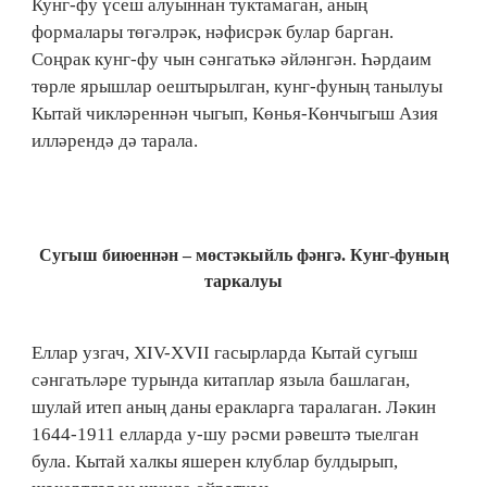
Кунг-фу үсеш алуыннан туктамаган, аның
формалары төгәлрәк, нәфисрәк булар барган.
Соңрак кунг-фу чын сәнгатькә әйләнгән. Һәрдаим
төрле ярышлар оештырылган, кунг-фуның танылуы
Кытай чикләреннән чыгып, Көнья-Көнчыгыш Азия
илләрендә дә тарала.
Сугыш биюеннән – мөстәкыйль фәнгә. Кунг-фуның
таркалуы
Еллар узгач, XIV-XVII гасырларда Кытай сугыш
сәнгатьләре турында китаплар языла башлаган,
шулай итеп аның даны еракларга таралаган. Ләкин
1644-1911 елларда у-шу рәсми рәвештә тыелган
була. Кытай халкы яшерен клублар булдырып,