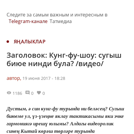
Следите за самым важным и интересным в
Telegram-канале
Татмедиа
ЯҢАЛЫКЛАР
Заголовок: Кунг-фу-шоу: сугыш
биюе нинди була? /видео/
автор,
19 июня 2017 - 18:28
1186
0
0
Дустым, ә син кунг-фу турында ни беләсең? Сугыш
биюеме ул, үз-үзеңне яклау тактикасымы яки эчке
гармониягә ирешү юлымы? Алдагы видеоролик
синең Кытай көрәш төрләре турында