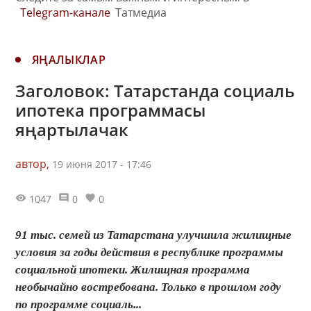
Telegram-канале
Татмедиа
ЯҢАЛЫКЛАР
Заголовок: Татарстанда социаль
ипотека программасы
яңартылачак
автор,
19 июня 2017 - 17:46
1047
0
0
91 тыс. семей из Татарстана улучшила жилищные
условия за годы действия в республике программы
социальной ипотеки. Жилищная программа
необычайно востребована. Только в прошлом году
по программе социаль...