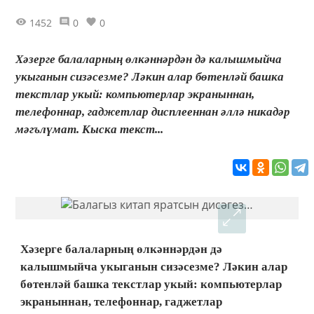
1452
0
0
Хәзерге балаларның өлкәннәрдән дә калышмыйча
укыганын сизәсезме? Ләкин алар бөтенләй башка
текстлар укый: компьютерлар экраныннан,
телефоннар, гаджетлар дисплееннан әллә никадәр
мәгълүмат. Кыска текст...
Хәзерге балаларның өлкәннәрдән дә
калышмыйча укыганын сизәсезме? Ләкин алар
бөтенләй башка текстлар укый: компьютерлар
экраныннан, телефоннар, гаджетлар