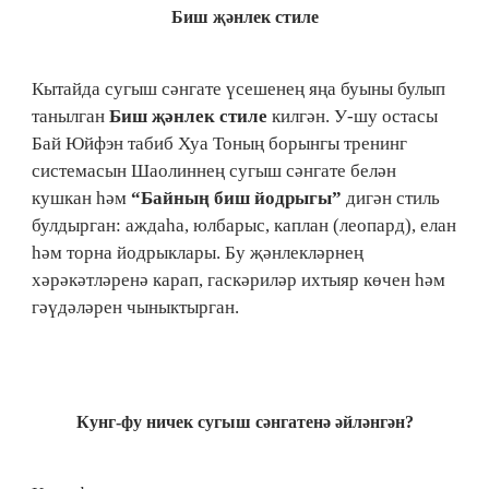
Биш җәнлек стиле
Кытайда сугыш сәнгате үсешенең яңа буыны булып
танылган
Биш җәнлек стиле
килгән. У-шу остасы
Бай Юйфэн табиб Хуа Тоның борынгы тренинг
системасын Шаолиннең сугыш сәнгате белән
кушкан һәм
“Байның биш йодрыгы”
дигән стиль
булдырган: аждаһа, юлбарыс, каплан (леопард), елан
һәм торна йодрыклары. Бу җәнлекләрнең
хәрәкәтләренә карап, гаскәриләр ихтыяр көчен һәм
гәүдәләрен чыныктырган.
Кунг-фу ничек сугыш сәнгатенә әйләнгән?