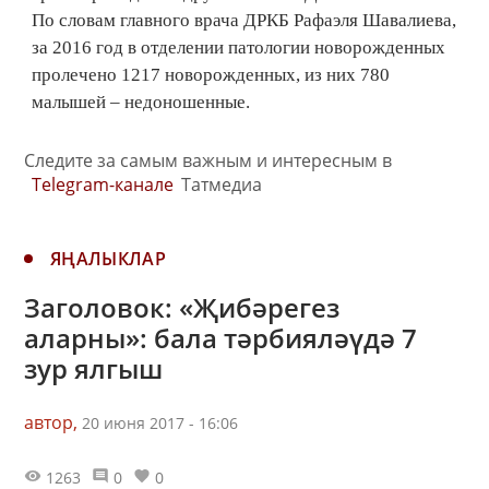
По словам главного врача ДРКБ Рафаэля Шавалиева,
за 2016 год в отделении патологии новорожденных
пролечено 1217 новорожденных, из них 780
малышей – недоношенные.
Следите за самым важным и интересным в
Telegram-канале
Татмедиа
ЯҢАЛЫКЛАР
Заголовок: «Җибәрегез
аларны»: бала тәрбияләүдә 7
зур ялгыш
автор,
20 июня 2017 - 16:06
1263
0
0