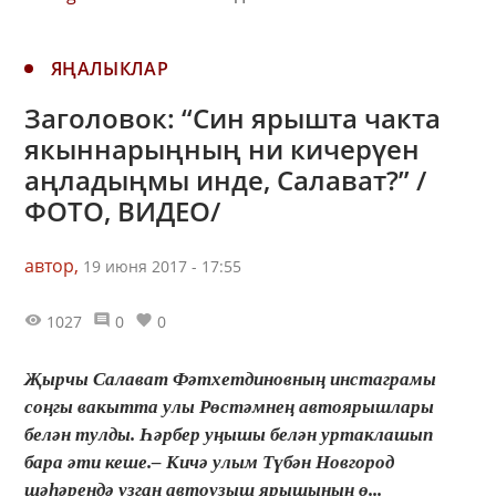
ЯҢАЛЫКЛАР
Заголовок: “Син ярышта чакта
якыннарыңның ни кичерүен
аңладыңмы инде, Салават?” /
ФОТО, ВИДЕО/
автор,
19 июня 2017 - 17:55
1027
0
0
Җырчы Салават Фәтхетдиновның инстаграмы
соңгы вакытта улы Рөстәмнең автоярышлары
белән тулды. Һәрбер уңышы белән уртаклашып
бара әти кеше.– Кичә улым Түбән Новгород
шәһәрендә узган автоузыш ярышының ө...