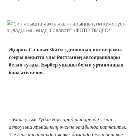
Җырчы Салават Фәтхетдиновның инстаграмы
соңгы вакытта улы Рөстәмнең автоярышлары
белән тулды. Һәрбер уңышы белән уртаклашып
бара әти кеше.
– Кичә улым Түбән Новгород шәһәрендә узган
автоузыш ярышының өченче этабында катнашты.
Үзе генә ярышканда өченче, команда белән беренче