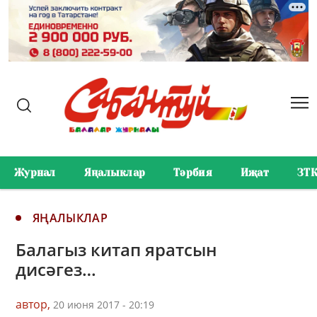
Журнал
Яңалыклар
Тәрбия
Иҗат
ЗТ
ЯҢАЛЫКЛАР
Балагыз китап яратсын
дисәгез…
автор,
20 июня 2017 - 20:19