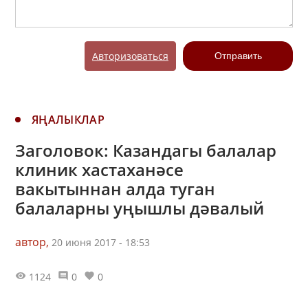
Авторизоваться
Отправить
ЯҢАЛЫКЛАР
Заголовок: Казандагы балалар
клиник хастаханәсе
вакытыннан алда туган
балаларны уңышлы дәвалый
автор,
20 июня 2017 - 18:53
1124
0
0