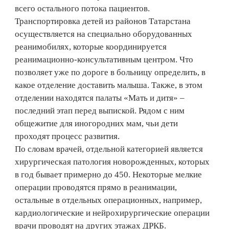
всего остального потока пациентов.
Транспортировка детей из районов Татарстана
осуществляется на специально оборудованных
реанимобилях, которые координируется
реанимационно-консультативным центром. Что
позволяет уже по дороге в больницу определить, в
какое отделение доставить малыша. Также, в этом
отделении находятся палаты «Мать и дитя» –
последний этап перед выпиской. Рядом с ним
общежитие для иногородних мам, чьи дети
проходят процесс развития.
По словам врачей, отдельной категорией является
хирургическая патология новорожденных, которых
в год бывает примерно до 450. Некоторые мелкие
операции проводятся прямо в реанимации,
остальные в отдельных операционных, например,
кардиологические и нейрохирургические операции
врачи проводят на других этажах ДРКБ.