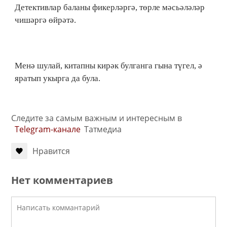
Детективлар баланы фикерләргә, төрле мәсьәләләр
чишәргә өйрәтә.
Менә шулай, китапны кирәк булганга гына түгел, ә
яратып укырга да була.
Следите за самым важным и интересным в
Telegram-канале
Татмедиа
Нравится
Нет комментариев