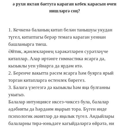
ә рухи яктан баетуга караган кебек карасын өчен
нишләргә соң?
1. Кечкенә баланың китап белән танышуы укудан
түгел, китаптагы берәр темага караган уеннан
башланырга тиеш.
Әйтик, җәнлекләрнең хәрәкәтләрен сурәтләүче
китаплар. Алар иртәнге гимнастика ясарга да,
кызыклы уен уйнарга да ярдәм итә.
2. Беренче вакытта рәсем ясарга һәм буярга ярый
торган китапларга өстенлек бирегез.
3. Балага үзегезгә дә кызыклы һәм яңа булганны
укыгыз.
Балалар интуициясе иксез-чиксез була, балалар
әдәбияты да һәрдаим яңарып тора. Бүген инде
психологик әкиятләр дә яңалык түгел. Андыйлары
балаларны тирә-юньдәге кагыйдәләргә өйрәтә, ни