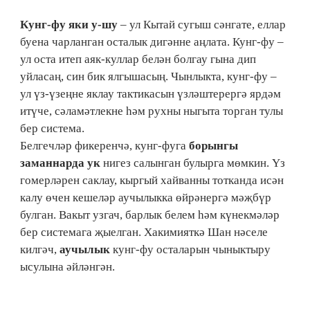
Кунг-фу яки у-шу
– ул Кытай сугыш сәнгате, еллар
буена чарланган осталык дигәнне аңлата. Кунг-фу –
ул оста итеп аяк-куллар белән болгау гына дип
уйласаң, син бик ялгышасың. Чынлыкта, кунг-фу –
ул үз-үзеңне яклау тактикасын үзләштерергә ярдәм
итүче, сәламәтлекне һәм рухны ныгыта торган тулы
бер система.
Белгечләр фикеренчә, кунг-фуга
борынгы
заманнарда ук
нигез салынган булырга мөмкин. Үз
гомерләрен саклау, кыргый хайванны тотканда исән
калу өчен кешеләр аучылыкка өйрәнергә мәҗбүр
булган. Вакыт узгач, барлык белем һәм күнекмәләр
бер системага җыелган. Хакимияткә Шан нәселе
килгәч,
аучылык
кунг-фу осталарын чыныктыру
ысулына әйләнгән.