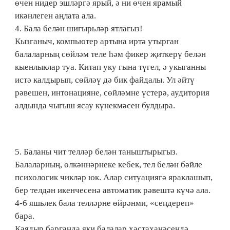
өчен нидер эшләргә ярый, ә ни өчен ярамый
икәнлеген аңлата ала.
4. Бала белән шигырьләр ятлагыз!
Кызганыч, компьютер артына иртә утырган
балаларның сөйләм теле һәм фикер җиткерү белән
кыенлыклар туа. Китап уку гына түгел, ә укыганны
истә калдырып, сөйләү дә бик файдалы. Ул әйтү
рәвешен, интонацияне, сөйләмне үстерә, аудитория
алдында чыгыш ясау күнекмәсен булдыра.
5. Баланы чит телләр белән таныштырыгыз.
Балаларның, өлкәннәрнеке кебек, тел белән бәйле
психологик чикләр юк. Алар ситуациягә яраклашып,
бер телдән икенчесенә автоматик рәвештә күчә ала.
4-6 яшьлек бала телләрне өйрәнми, «сеңдереп»
бара.
Каядыр барганда яки балалар хастаханәсендә