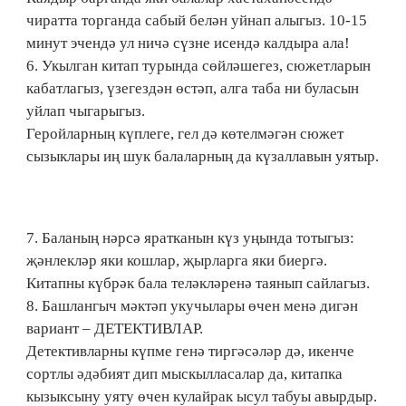
чиратта торганда сабый белән уйнап алыгыз. 10-15
минут эчендә ул ничә сүзне исендә калдыра ала!
6. Укылган китап турында сөйләшегез, сюжетларын
кабатлагыз, үзегездән өстәп, алга таба ни буласын
уйлап чыгарыгыз.
Геройларның күплеге, гел дә көтелмәгән сюжет
сызыклары иң шук балаларның да күзаллавын уятыр.
7. Баланың нәрсә яратканын күз уңында тотыгыз:
җәнлекләр яки кошлар, җырларга яки биергә.
Китапны күбрәк бала теләкләренә таянып сайлагыз.
8. Башлангыч мәктәп укучылары өчен менә дигән
вариант – ДЕТЕКТИВЛАР.
Детективларны күпме генә тиргәсәләр дә, икенче
сортлы әдәбият дип мыскылласалар да, китапка
кызыксыну уяту өчен кулайрак ысул табуы авырдыр.