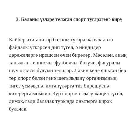
3.​ Баланы үзләре теләгән спорт түгәрәгенә бирү
Кайбер әти-әниләр баланы түгәрәккә вакытын
файдалы үткәрсен дип түгел, ә ниндидер
дәрәҗәләргә ирешсен өчен бирәләр. Мәсәлән, аның
танылган теннисчы, футболчы, йөзүче, фигуралы
шуу остасы булуын телиләр. Ләкин кече яшьтән бер
төр спорт белән генә шөгыльләнү организмның
тигез үсмәвенә, имгәнүләргә тиз бирешүенә
китерергә мөмкин. Зур спортка эләгү җиңел түгел,
димәк, гади балачак турында онытырга кирәк
булачак.