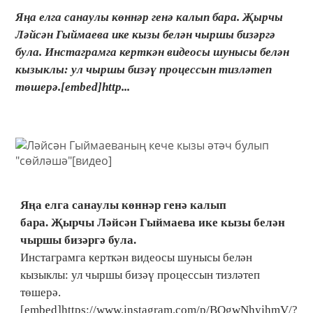
Яңа елга санаулы көннәр генә калып бара. Җырчы
Ләйсән Гыймаева ике кызы белән чыршы бизәргә
була. Инстаграмга керткән видеосы шунысы белән
кызыклы: ул чыршы бизәү процессын тизләтеп
төшерә.[embed]http...
Яңа елга санаулы көннәр генә калып
бара. Җырчы Ләйсән Гыймаева ике кызы белән
чыршы бизәргә була.
Инстаграмга керткән видеосы шунысы белән
кызыклы: ул чыршы бизәү процессын тизләтеп
төшерә.
[embed]https://www.instagram.com/p/BOgwNhyjhmV/?