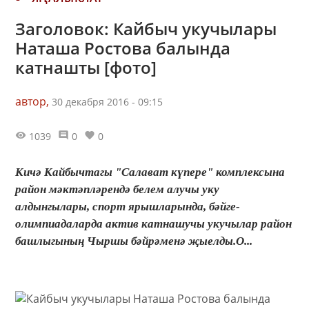
Заголовок: Кайбыч укучылары
Наташа Ростова балында
катнашты [фото]
автор,
30 декабря 2016 - 09:15
1039
0
0
Кичә Кайбычтагы "Салават күпере" комплексына
район мәктәпләрендә белем алучы уку
алдынгылары, спорт ярышларында, бәйге-
олимпиадаларда актив катнашучы укучылар район
башлыгының Чыршы бәйрәменә җыелды.О...