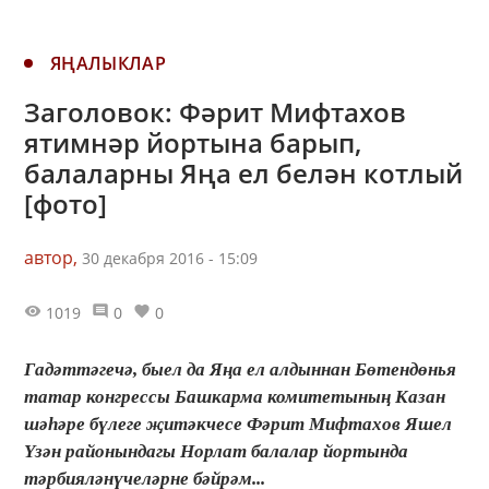
ЯҢАЛЫКЛАР
Заголовок: Фәрит Мифтахов
ятимнәр йортына барып,
балаларны Яңа ел белән котлый
[фото]
автор,
30 декабря 2016 - 15:09
1019
0
0
Гадәттәгечә, быел да Яңа ел алдыннан Бөтендөнья
татар конгрессы Башкарма комитетының Казан
шәһәре бүлеге җитәкчесе Фәрит Мифтахов Яшел
Үзән районындагы Норлат балалар йортында
тәрбияләнүчеләрне бәйрәм...