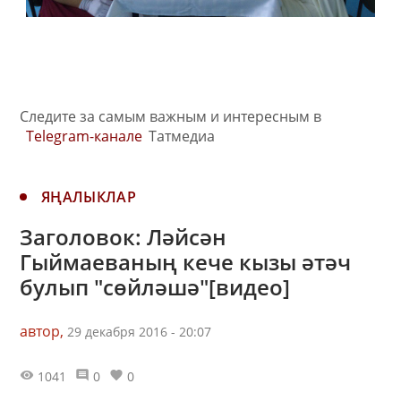
Следите за самым важным и интересным в
Telegram-канале
Татмедиа
ЯҢАЛЫКЛАР
Заголовок: Ләйсән
Гыймаеваның кече кызы әтәч
булып "сөйләшә"[видео]
автор,
29 декабря 2016 - 20:07
1041
0
0