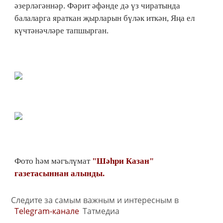
әзерләгәннәр. Фәрит әфәнде дә үз чиратында
балаларга яраткан җырларын бүләк иткән, Яңа ел
күчтәнәчләре тапшырган.
Фото һәм мәгълүмат
"Шәһри Казан"
газетасыннан алынды.
Следите за самым важным и интересным в
Telegram-канале
Татмедиа