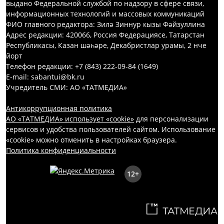
выдано Федеральной службой по надзору в сфере связи,
информационных технологий и массовых коммуникаций
ФИО главного редактора: Зилә Зиннур кызы Фәйзуллина
Адрес редакции: 420066, Россия Федерациясе, Татарстан
Республикасы, Казан шәһәре, Декабристлар урамы, 2 нче
йорт
Телефон редакции: +7 (843) 222-09-84 (1649)
E-mail: sabantui@bk.ru
Учредитель СМИ: АО «ТАТМЕДИА»
Антикоррупционная политика
АО «ТАТМЕДИА» использует «cookie»
для персонализации
сервисов и удобства пользователей сайтом. Использование
«cookie» можно отменить в настройках браузера.
Политика конфиденциальности
12+