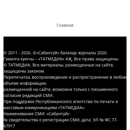
Главная
© 2011 - 2026. ©«Сабантуй» балалар журналы 2020.
Гамәлгә куючы – «ТАТМЕДИА» АҖ. Все права защищены.
© ТАТМЕДИА. Все материалы, размещенные на сайте,
защищены законом.
Перепечатка, воспроизведение и распространение в любом
объеме информации,
размещенной на сайте, возможна только с письменного
согласия редакций СМИ.
При поддержке Республиканского агентства по печати и
массовым коммуникациям «ТАТМЕДИА».
Наименование СМИ: «Сабантуй»
№ свидетельства о регистрации СМИ, дата: ЭЛ № ФС 77-
67917