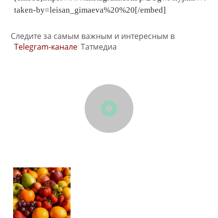
taken-by=leisan_gimaeva%20%20[/embed]
Следите за самым важным и интересным в
Telegram-канале
Татмедиа