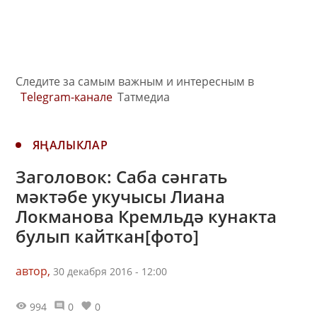
Следите за самым важным и интересным в
Telegram-канале
Татмедиа
ЯҢАЛЫКЛАР
Заголовок: Саба сәнгать
мәктәбе укучысы Лиана
Локманова Кремльдә кунакта
булып кайткан[фото]
автор,
30 декабря 2016 - 12:00
994
0
0