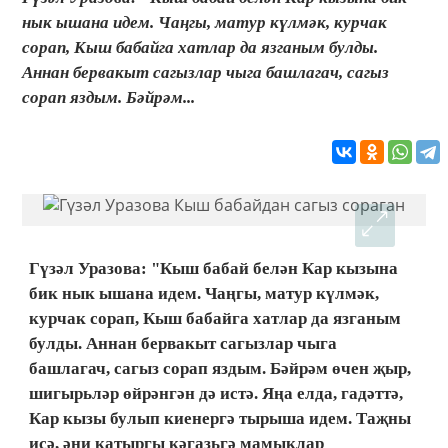
нык ышана идем. Чаңгы, матур күлмәк, курчак
сорап, Кыш бабайга хатлар да язганым булды.
Аннан бервакыт сагызлар чыга башлагач, сагыз
сорап яздым. Бәйрәм...
Гүзәл Уразова: "Кыш бабай белән Кар кызына
бик нык ышана идем. Чаңгы, матур күлмәк,
курчак сорап, Кыш бабайга хатлар да язганым
булды. Аннан бервакыт сагызлар чыга
башлагач, сагыз сорап яздым. Бәйрәм өчен җыр,
шигырьләр өйрәнгән дә истә. Яңа елда, гадәттә,
Кар кызы булып киенергә тырыша идем. Таҗны
исә, әни катыргы кәгазьгә мамыклар