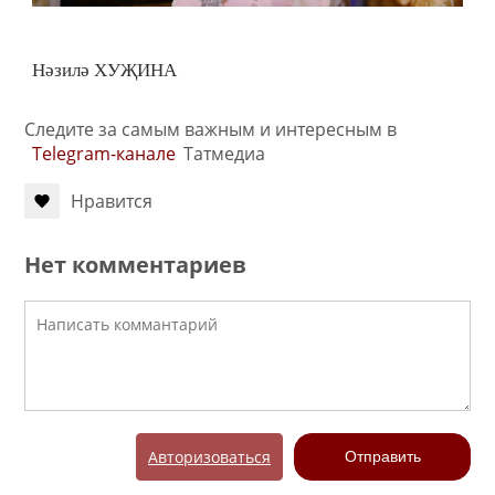
Нәзилә ХУҖИНА
Следите за самым важным и интересным в
Telegram-канале
Татмедиа
Нравится
Нет комментариев
Авторизоваться
Отправить