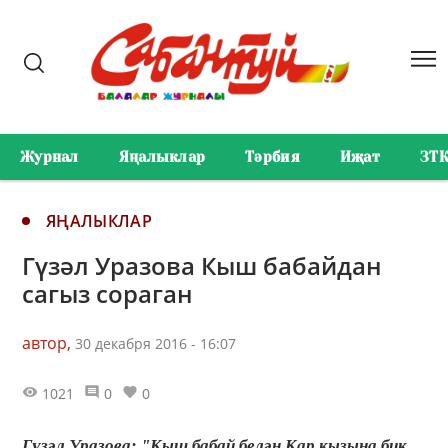
Журнал
Яңалыклар
Тәрбия
Иҗат
ЗТ
ЯҢАЛЫКЛАР
Гүзәл Уразова Кыш бабайдан
сагыз сораган
автор,
30 декабря 2016 - 16:07
1021
0
0
Гүзәл Уразова: "Кыш бабай белән Кар кызына бик