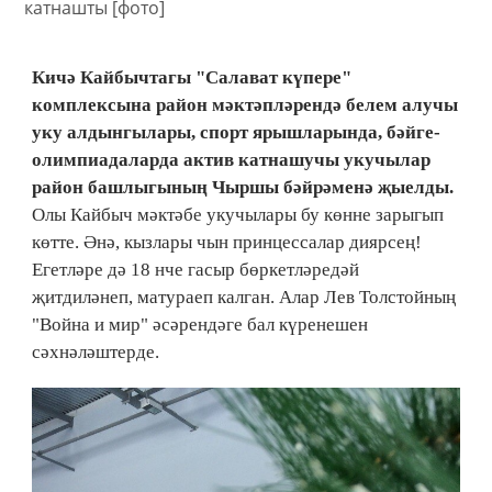
Кичә Кайбычтагы "Салават күпере"
комплексына район мәктәпләрендә белем алучы
уку алдынгылары, спорт ярышларында, бәйге-
олимпиадаларда актив катнашучы укучылар
район башлыгының Чыршы бәйрәменә җыелды.
Олы Кайбыч мәктәбе укучылары бу көнне зарыгып
көтте. Әнә, кызлары чын принцессалар диярсең!
Егетләре дә 18 нче гасыр бөркетләредәй
җитдиләнеп, матураеп калган. Алар Лев Толстойның
"Война и мир" әсәрендәге бал күренешен
сәхнәләштерде.