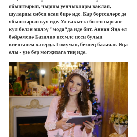
ябыштырып, чыршы уенчыклары ваклап,
шуларны сибеп ясап бирә иде. Кар бөртекләре дә
ябыштырып куя иде. Ул вакытта бөтен нәрсәне
кул белән эшләү "мода"да иде бит. Аннан Яңа ел
бәйрәменә Базилио исемле песи булып
киенгәнем хәтердә. Гомумән, безнең балачак Яңа
елы - үзе бер могҗизага тиң иде.