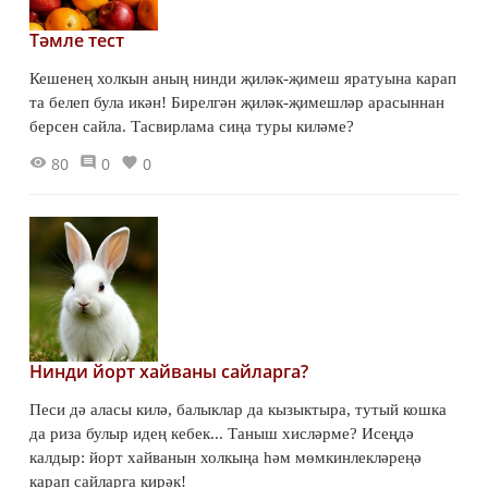
Тәмле тест
Кешенең холкын аның нинди җиләк-җимеш яратуына карап
та белеп була икән! Бирелгән җиләк-җимешләр арасыннан
берсен сайла. Тасвирлама сиңа туры киләме?
80
0
0
Нинди йорт хайваны сайларга?
Песи дә аласы килә, балыклар да кызыктыра, тутый кошка
да риза булыр идең кебек... Таныш хисләрме? Исеңдә
калдыр: йорт хайванын холкыңа һәм мөмкинлекләреңә
карап сайларга кирәк!