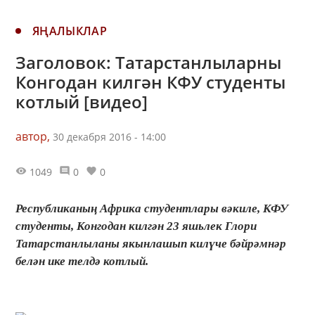
ЯҢАЛЫКЛАР
Заголовок: Татарстанлыларны
Конгодан килгән КФУ студенты
котлый [видео]
автор,
30 декабря 2016 - 14:00
1049
0
0
Республиканың Африка студентлары вәкиле, КФУ
студенты, Конгодан килгән 23 яшьлек Глори
Татарстанлыланы якынлашып килүче бәйрәмнәр
белән ике телдә котлый.