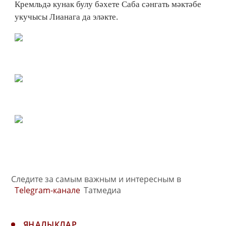
Кремльдә кунак булу бәхете Саба сәнгать мәктәбе
укучысы Лианага да эләкте.
Следите за самым важным и интересным в
Telegram-канале
Татмедиа
ЯҢАЛЫКЛАР