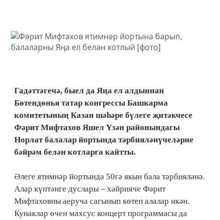
Гадәттәгечә, быел да Яңа ел алдыннан
Бөтендөнья татар конгрессы Башкарма
комитетының Казан шәһәре бүлеге җитәкчесе
Фәрит Мифтахов Яшел Үзән районындагы
Норлат балалар йортында тәрбияләнүчеләрне
бәйрәм белән котларга кайтты.
Әлеге ятимнәр йортында 50гә якын бала тәрбияләнә.
Алар күптәнге дуслары – хәйрияче Фәрит
Мифтаховны аеруча сагынып көтеп алалар икән.
Кунаклар өчен махсус концерт программасы да