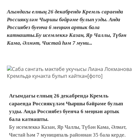
Агымдагы елның 26 декабрендә Кремль сараенда
Россиякүләм Чыршы бәйрәме булып узды. Анда
Россиябез буенча 6 меңнән артык бала
катнашты.Бу исемлеккә Казан, Яр Чаллы, Түбән
Кама, Әлмәт, Чистай һәм 7 муни...
Агымдагы елның 26 декабрендә Кремль
сараенда Россиякүләм Чыршы бәйрәме булып
узды. Анда Россиябез буенча 6 меңнән артык
бала катнашты.
Бу исемлеккә Казан, Яр Чаллы, Түбән Кама, Әлмәт,
Чистай һәм 7 муниципаль районнан 35 бала керде.