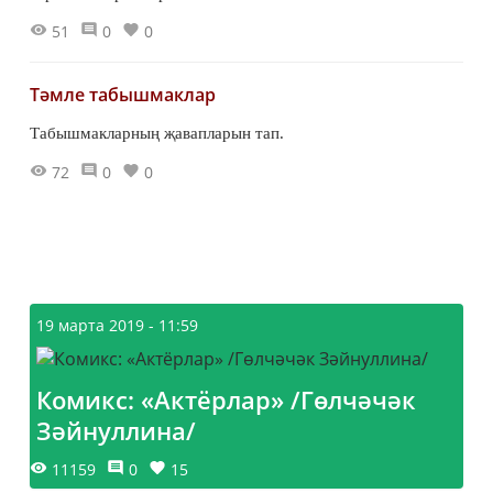
51
0
0
Тәмле табышмаклар
Табышмакларның җавапларын тап.
72
0
0
19 марта 2019 - 11:59
Комикс: «Актёрлар» /Гөлчәчәк
Зәйнуллина/
11159
0
15