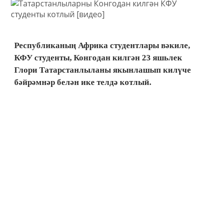
Республиканың Африка студентлары вәкиле,
КФУ студенты, Конгодан килгән 23 яшьлек
Глори Татарстанлыланы якынлашып килүче
бәйрәмнәр белән ике телдә котлый.