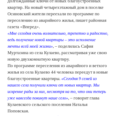
долгожданные ключи от новых благоустроенных
квартир. На новый четырехэтажный дом в поселке
Осиновский жители переехали по программе по
переселению из аварийного жилья, пишет районная
газета «Вперед».
«Мне сегодня очень волнительно, трепетно и радостно,
ведь получение новой квартиры – это исполнение
, – поделилась Сафия
мечты всей моей жизни»
Муртазина из села Кулаево, рассматривая уже свою
новую двухкомнатную квартиру.
По программе переселения из аварийного и ветхого
жилья из села Кулаево 44 человека переедут в новые
благоустроенные квартиры.
«Сегодня 9 семей из
нашего села получили ключи от новых квартир. Мы
искренне рады за них, несмотря на то, что они теперь
, – говорит глава
уже навсегда покинут наше село»
Кулаевского сельского поселения Наталья
Поповская.