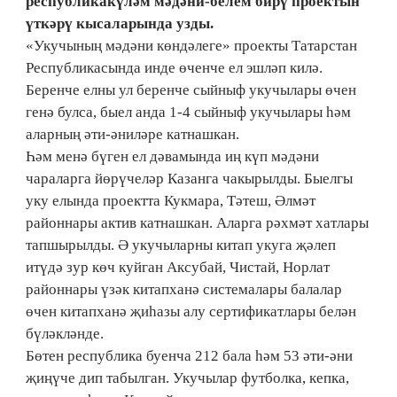
республикакүләм мәдәни-белем бирү проектын
үткәрү кысаларында узды.
«Укучының мәдәни көндәлеге» проекты Татарстан
Республикасында инде өченче ел эшләп килә.
Беренче елны ул беренче сыйныф укучылары өчен
генә булса, быел анда 1-4 сыйныф укучылары һәм
аларның әти-әниләре катнашкан.
Һәм менә бүген ел дәвамында иң күп мәдәни
чараларга йөрүчеләр Казанга чакырылды. Быелгы
уку елында проектта Кукмара, Тәтеш, Әлмәт
районнары актив катнашкан. Аларга рәхмәт хатлары
тапшырылды. Ә укучыларны китап укуга җәлеп
итүдә зур көч куйган Аксубай, Чистай, Норлат
районнары үзәк китапханә системалары балалар
өчен китапханә җиһазы алу сертификатлары белән
бүләкләнде.
Бөтен республика буенча 212 бала һәм 53 әти-әни
җиңүче дип табылган. Укучылар футболка, кепка,