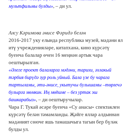
, – ди ул.
мультфильмы булды»
Алсу Кәримова әнисе Фәридә белән
2016-2017 уку елында республика музей, мәдәни ял
итү учрежденияләре, китапханә, кино күрсәтү
буенча балалар өчен 16 меңнән артык чара
оештырылган.
«Әлеге проект балаларга мәдәни, тарихи, әхлакый
тәрбия бирүдә зур роль уйный. Бала үзе бу чарага
тартыламы, әти-әнисе, укытучы булышамы –төрлечә
булырга мөмкин. Иң мөһиме – без уртак эш
, – ди оештыручылар.
башкарабыз»
Чара Г. Тукай әсәре буенча «Су анасы» спектаклен
күрсәтү белән тәмамланды. Җәйге яллар алдыннан
мәдәният сөюче яшь тамашачыга тагын бер бүләк
булды ул.