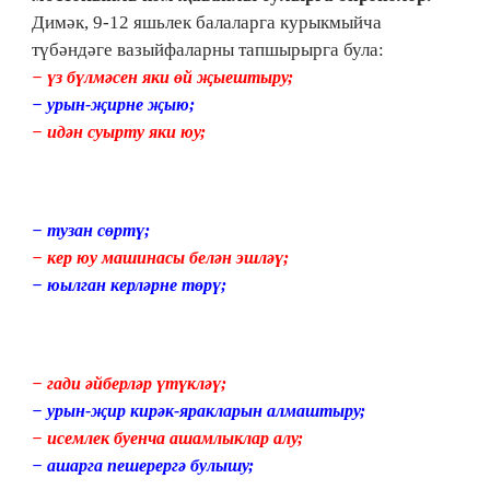
Димәк, 9-12 яшьлек балаларга курыкмыйча
түбәндәге вазыйфаларны тапшырырга була:
− үз бүлмәсен яки өй җыештыру;
− урын-җирне җыю;
− идән суырту яки юу;
− тузан сөртү;
− кер юу машинасы белән эшләү;
− юылган керләрне төрү;
− гади әйберләр үтүкләү;
− урын-җир кирәк-яракларын алмаштыру;
− исемлек буенча ашамлыклар алу;
− ашарга пешерергә булышу;