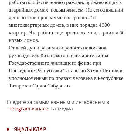
работы по обеспечению граждан, проживающих в
аварийных домах, новым жильем. На сегодняшний
день по этой программе построено 251
многоквартирных домов, в них порядка 4900
квартир. Эта работа еще продолжается, строится 60
новых домов.
От всей души разделили радость новоселов
руководитель Казанского представительства
Государственного жилищного фонда при
Президенте Республики Татарстан Замир Петров и
уполномоченный по правам человека в Республике
Татарстан Сария Сабурская.
Следите за самым важным и интересным в
Telegram-канале
Татмедиа
ЯҢАЛЫКЛАР