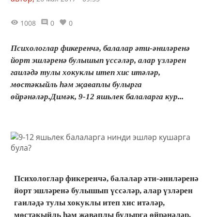
1008
0
0
Психологлар фикеренчә, балалар әти-әниләренә
йорт эшләренә булышып үссәләр, алар үзләрен
гаиләдә тулы хокуклы итеп хис итәләр,
мөстәкыйль һәм җаваплы булырга
өйрәнәләр.Димәк, 9-12 яшьлек балаларга кур...
Психологлар фикеренчә, балалар әти-әниләренә
йорт эшләренә булышып үссәләр, алар үзләрен
гаиләдә тулы хокуклы итеп хис итәләр,
мөстәкыйль һәм җаваплы булырга өйрәнәләр.