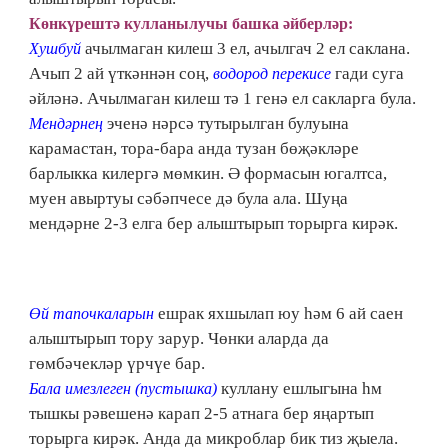
Көнкүрештә кулланылучы башка әйберләр:
ачылмаган килеш 3 ел, ачылгач 2 ел саклана.
Хушбуй
Ачып 2 ай үткәннән соң,
гади суга
водород перекисе
әйләнә. Ачылмаган килеш тә 1 генә ел сакларга була.
эченә нәрсә тутырылган булуына
Мендәрнең
карамастан, тора-бара анда тузан бөҗәкләре
барлыкка килергә мөмкин. Ә формасын югалтса,
муен авыртуы сәбәпчесе дә була ала. Шуңа
мендәрне 2-3 елга бер алыштырып торырга кирәк.
ешрак яхшылап юу һәм 6 ай саен
Өй тапочкаларын
алыштырып тору зарур. Чөнки аларда да
гөмбәчекләр үрчүе бар.
куллану ешлыгына һм
Бала имезлеген (пустышка)
тышкы рәвешенә карап 2-5 атнага бер яңартып
торырга кирәк. Анда да микроблар бик тиз җыела.