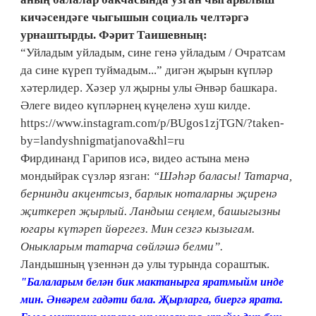
кичәсендәге чыгышын социаль челтәргә
урнаштырды. Фәрит Таишевның:
“Уйладым уйладым, сине генә уйладым / Очратсам
да сине күреп туймадым...” дигән җырын күпләр
хәтерлидер. Хәзер ул җырны улы Әнвәр башкара.
Әлеге видео күпләрнең күңеленә хуш килде.
https://www.instagram.com/p/BUgos1zjTGN/?taken-
by=landyshnigmatjanova&hl=ru
Фирдинанд Гарипов исә, видео астына менә
мондыйрак сүзләр язган:
“Шәһәр баласы! Татарча,
бернинди акцентсыз, барлык ноталарны җиренә
җиткереп җырлый. Ландыш сеңлем, башыгызны
югары күтәреп йөрегез. Мин сезгә кызыгам.
Оныкларым татарча сөйләшә белми”.
Ландышның үзеннән дә улы турында сораштык.
"Балаларым белән бик мактанырга яратмыйм инде
мин. Әнвәрем гадәти бала. Җырларга, биергә ярата.