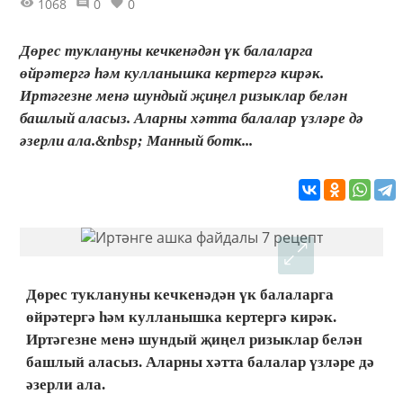
1068
0
0
Дөрес туклануны кечкенәдән үк балаларга
өйрәтергә һәм кулланышка кертергә кирәк.
Иртәгезне менә шундый җиңел ризыклар белән
башлый аласыз. Аларны хәтта балалар үзләре дә
әзерли ала.&nbsp; Манный ботк...
Дөрес туклануны кечкенәдән үк балаларга
өйрәтергә һәм кулланышка кертергә кирәк.
Иртәгезне менә шундый җиңел ризыклар белән
башлый аласыз. Аларны хәтта балалар үзләре дә
әзерли ала.