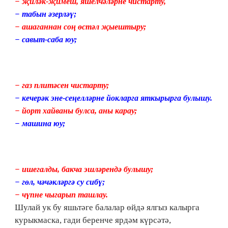
− җиләк-җимеш, яшелчәләрне чистарту,
− табын әзерләү;
− ашаганнан соң өстәл җыештыру;
− савыт-саба юу;
− газ плитәсен чистарту;
− кечерәк эне-сеңелләрне йокларга яткырырга булышу.
− йорт хайваны булса, аны карау;
− машина юу;
− ишегалды, бакча эшләрендә булышу;
− гөл, чәчәкләргә су сибү;
− чүпне чыгарып ташлау.
Шулай ук бу яшьтәге балалар өйдә ялгыз калырга
курыкмаска, гади беренче ярдәм күрсәтә,