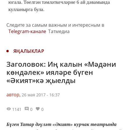
югала. Төелгән тәмләткечләрне 6 ай дәвамында
кулланырга була.
Следите за самым важным и интересным в
Telegram-канале
Татмедиа
ЯҢАЛЫКЛАР
Заголовок: Иң калын «Мәдәни
көндәлек» ияләре бүген
«Әкият»кә җыелды
автор,
26 мая 2017 - 16:37
1141
0
0
Бүген Татар дәүләт «Әкият» курчак театрында