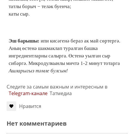
татлы борыч − теләк буенча;
каты сыр.
Эш барышы:
ипи кисәгенә бераз ак май сөртергә.
Аның өстенә шакмаклап туралган башка
ингредиентларны салырга. Өстенә уылган сыр
сибәргә. Микродулкынлы мичтә 1-2 минут тотарга
Ашларыгыз тәмле булсын!
Следите за самым важным и интересным в
Telegram-канале
Татмедиа
Нравится
Нет комментариев