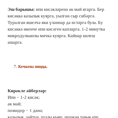
Эш барышы:
ипи кисәкләренә ак май ягарга. Бер
кисәккә казылык куярга, уылган сыр сибәргә.
Туралган яшелчә яки үләннәр дә өстәргә була. Бу
кисәккә икенче ипи кисәген капларга. 1-2 минутка
микродулкынлы мичкә куярга. Кайнар килеш
ашарга.
Кечкенә пи
цца
.
Кирәкле әйберләр:
Ипи − 1-2 кисәк;
ак май;
помидор − 1 данә;
казылык, зәйтүн, тозлы кыяр, пешкән тавык ите,