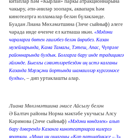
китаплар һәм «Кырлай» паркы атракционнарына
чакыру, әти-әниләр зоопарк, аквапарк һәм
кинотеатрга юлламалар белән бүләкләнде.
Буадан Лиана Мөхәмәтшина (3нче сыйныф) әлеге
чарада инде өченче ел катнаша икән.
«Мәдәни
чараларга бөтен гаиләбез белән йөрибез. Казан
музейларында, Кама Тамагы, Тәтеш, Апас, Чүпрәле
районнарында булдык. Болгарга бару инде традициягә
әйләнде. Быелгы сәяхәтләребездән иң истә калганы
Казанда Мәрҗәни йортында шамаилләр күргәзмәсе
, – дип уртаклашты алар.
булды»
Лиана Мөхәмәтшина әнисе Айсылу белән
Ә Балтач районы Норма мәктәбе укучысы Алсу
Кәримова (2нче сыйныф)
«Мәдәни көндәлек» алып
бару дәверендә Казанга кинотеатрларга килергә
яраткан. «Миңа иң ошаганы «Кар патшабикәсе – 3»