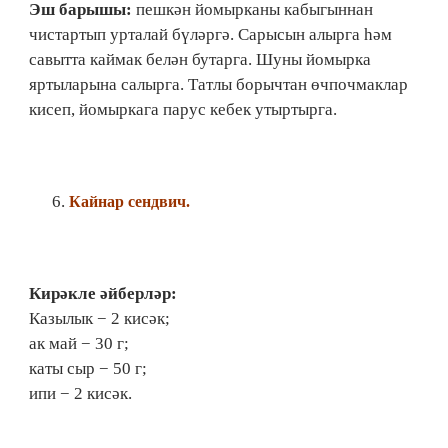
Эш барышы:
пешкән йомырканы кабыгыннан
чистартып урталай бүләргә. Сарысын алырга һәм
савытта каймак белән бутарга. Шуны йомырка
яртыларына салырга. Татлы борычтан өчпочмаклар
кисеп, йомыркага парус кебек утыртырга.
Кайнар сендвич.
Кирәкле әйберләр:
Казылык − 2 кисәк;
ак май − 30 г;
каты сыр − 50 г;
ипи − 2 кисәк.