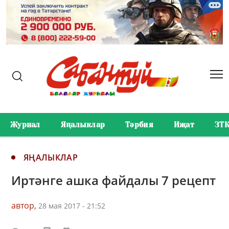
Журнал
Яңалыклар
Тәрбия
Иҗат
ЗТ
ЯҢАЛЫКЛАР
Иртәнге ашка файдалы 7 рецепт
автор,
28 мая 2017 - 21:52