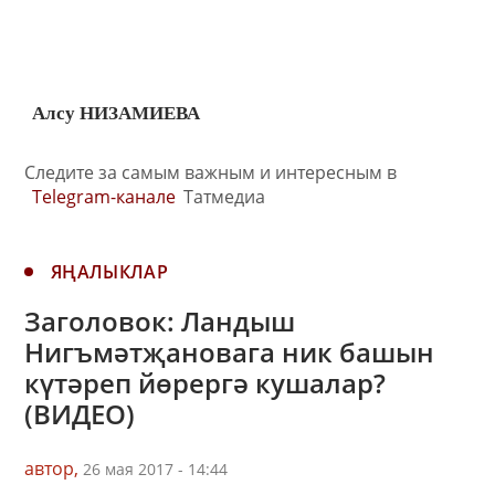
Алсу НИЗАМИЕВА
Следите за самым важным и интересным в
Telegram-канале
Татмедиа
ЯҢАЛЫКЛАР
Заголовок: Ландыш
Нигъмәтҗановага ник башын
күтәреп йөрергә кушалар?
(ВИДЕО)
автор,
26 мая 2017 - 14:44