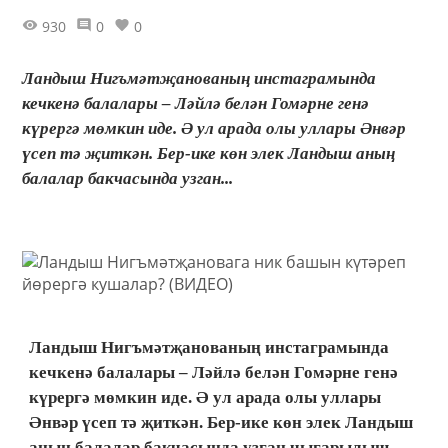
930
0
0
Ландыш Нигъмәтҗанованың инстаграмында
кечкенә балалары – Ләйлә белән Гомәрне генә
күрергә мөмкин иде. Ә ул арада олы уллары Әнвәр
үсеп тә җиткән. Бер-ике көн элек Ландыш аның
балалар бакчасында узган...
Ландыш Нигъмәтҗанованың инстаграмында
кечкенә балалары – Ләйлә белән Гомәрне генә
күрергә мөмкин иде. Ә ул арада олы уллары
Әнвәр үсеп тә җиткән. Бер-ике көн элек Ландыш
аның балалар бакчасында узган чыгарылыш