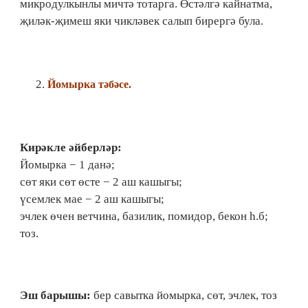
микродулкынлы мичтә тотарга. Өстәлгә кайнатма,
җиләк-җимеш яки чикләвек салып бирергә була.
Йомырка тәбәсе.
Кирәкле әйберләр:
Йомырка − 1 данә;
сөт яки сөт өсте − 2 аш кашыгы;
үсемлек мае − 2 аш кашыгы;
эчлек өчен ветчина, базилик, помидор, бекон һ.б;
тоз.
Эш барышы:
бер савытка йомырка, сөт, эчлек, тоз