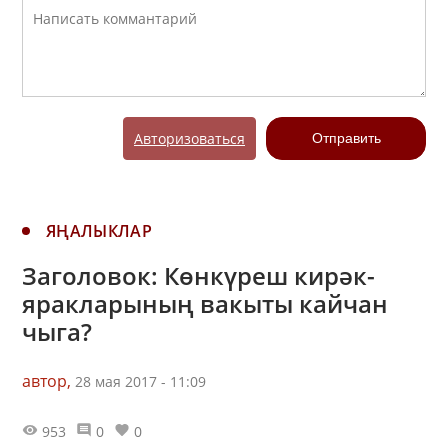
Авторизоваться
Отправить
ЯҢАЛЫКЛАР
Заголовок: Көнкүреш кирәк-
яракларының вакыты кайчан
чыга?
автор,
28 мая 2017 - 11:09
953
0
0