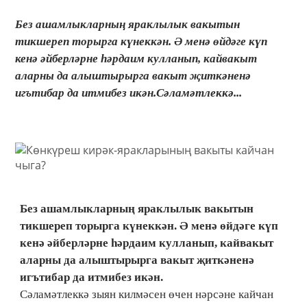
Без ашамлыкларның яраклылык вакытын
тикшереп торырга күнеккән. Ә менә өйдәге күп
кенә әйберләрне һәрдаим кулланып, кайвакыт
аларны да алыштырырга вакыт җиткәненә
игътибар да итмибез икән.Сәламәтлеккә...
Без ашамлыкларның яраклылык вакытын
тикшереп торырга күнеккән. Ә менә өйдәге күп
кенә әйберләрне һәрдаим кулланып, кайвакыт
аларны да алыштырырга вакыт җиткәненә
игътибар да итмибез икән.
Сәламәтлеккә зыян килмәсен өчен нәрсәне кайчан