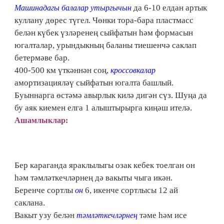
да 6-10 елдан артык
Машинадагы балалар утыргычын
куллану дөрес түгел. Чөнки тора-бара пластмасс
белән күбек үзләренең сыйфатын һәм формасын
югалталар, урындыкның баланы тиешенчә саклап
бетермәве бар.
400-500 км үткәннән соң,
кроссовкалар
амортизацияләү сыйфатын югалта башлый.
Буыннарга өстәмә авырлык килә дигән сүз. Шуңа да
бу аяк киемен елга 1 алыштырырга киңәш ителә.
Ашамлыклар:
Бер караганда яраклылыгы озак кебек тоелган он
һәм тәмләткечләрнең дә вакыты чыга икән.
Беренче сортлы
6, икенче сортлысы 12 ай
он
саклана.
Вакыт узу белән
тәме һәм исе
тәмләткечләрнең