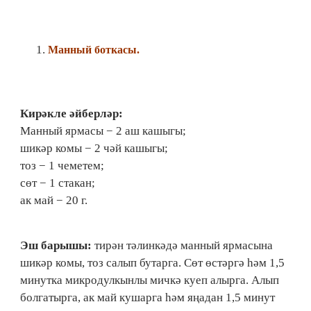
Манный боткасы.
Кирәкле әйберләр:
Манный ярмасы − 2 аш кашыгы;
шикәр комы − 2 чәй кашыгы;
тоз − 1 чеметем;
сөт − 1 стакан;
ак май − 20 г.
Эш барышы:
тирән тәлинкәдә манный ярмасына
шикәр комы, тоз салып бутарга. Сөт өстәргә һәм 1,5
минутка микродулкынлы мичкә куеп алырга. Алып
болгатырга, ак май кушарга һәм яңадан 1,5 минут