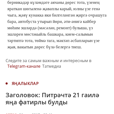
берникадәр күләмдәге акчаны дөрес тота, үзенең
яраткан шөгыленә җаваплы карый, юлны үзе генә
чыга, җәяү кунакка яки билгеләнгән җиргә очрашуга
бара, автобуста утырып йөри, әти-әнигә кайбер
мөһим эшләрдә (мәсәлән, ремонт) булыша, үз
эшләрен мөстәкыйль башкара, кием-салымын
тәртиптә тота, төймә тага, мәктәп әсбапларын үзе
җыя, вакытын дөрес бүлә белергә тиеш.
Следите за самым важным и интересным в
Telegram-канале
Татмедиа
ЯҢАЛЫКЛАР
Заголовок: Питрәчтә 21 гаилә
яңа фатирлы булды