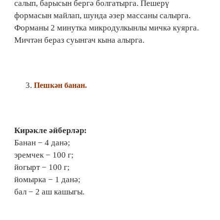
салып, барысын бергә болгатырга. Пешерү
формасын майлап, шунда әзер массаны салырга.
Форманы 2 минутка микродулкынлы мичкә куярга.
Мичтән бераз суынгач кына алырга.
Пешкән банан.
Кирәкле әйберләр:
Банан − 4 данә;
эремчек − 100 г;
йогырт − 100 г;
йомырка − 1 данә;
бал − 2 аш кашыгы.