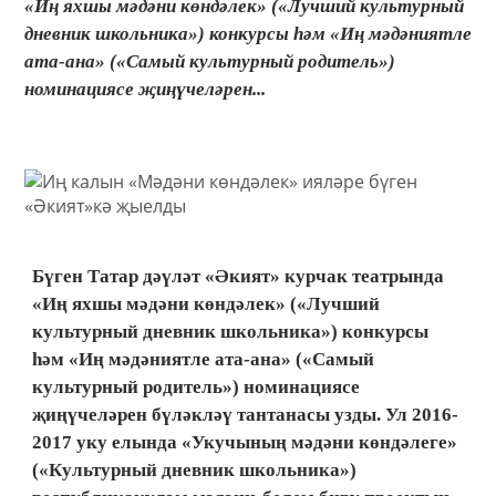
«Иң яхшы мәдәни көндәлек» («Лучший культурный
дневник школьника») конкурсы һәм «Иң мәдәниятле
ата-ана» («Самый культурный родитель»)
номинациясе җиңүчеләрен...
Бүген Татар дәүләт «Әкият» курчак театрында
«Иң яхшы мәдәни көндәлек» («Лучший
культурный дневник школьника») конкурсы
һәм «Иң мәдәниятле ата-ана» («Самый
культурный родитель») номинациясе
җиңүчеләрен бүләкләү тантанасы узды. Ул 2016-
2017 уку елында «Укучының мәдәни көндәлеге»
(«Культурный дневник школьника»)