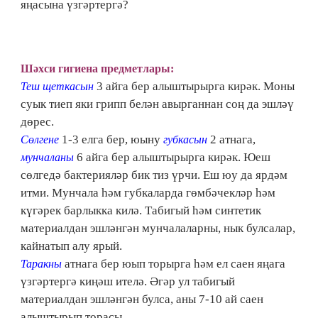
яңасына үзгәртергә?
Шәхси гигиена предметлары:
3 айга бер алыштырырга кирәк. Моны
Теш щеткасын
суык тиеп яки грипп белән авырганнан соң да эшләү
дөрес.
1-3 елга бер, юыну
2 атнага,
Сөлгене
губкасын
6 айга бер алыштырырга кирәк. Юеш
мунчаланы
сөлгедә бактерияләр бик тиз үрчи. Еш юу да ярдәм
итми. Мунчала һәм губкаларда гөмбәчекләр һәм
күгәрек барлыкка килә. Табигый һәм синтетик
материалдан эшләнгән мунчалаларны, нык булсалар,
кайнатып алу ярый.
атнага бер юып торырга һәм ел саен яңага
Таракны
үзгәртергә киңәш ителә. Әгәр ул табигый
материалдан эшләнгән булса, аны 7-10 ай саен
алыштырып торасы.