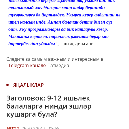
Быел мәктәпкә керергә җыенсак та, укыйм дип бик
талпынмый әле. Әнвәрне моңа кадәр бернинди
түгәрәкләргә дә йөртмәдек. Укырга керер алдыннан ял
итеп калсын инде. Аннан балачак бетте дигән сүз
бит. Уку программалары да бик катлаулы хәзер.
Мәктәпкә керткәч, параллель рәвештә берәр кая
, – ди җырчы әни.
йөртербез дип уйлыйм"
Следите за самым важным и интересным в
Telegram-канале
Татмедиа
ЯҢАЛЫКЛАР
Заголовок: 9-12 яшьлек
балаларга нинди эшләр
кушарга була?
автор,
26 мая 2017 - 09:55