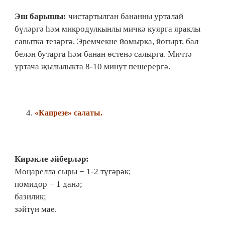
Эш барышы:
чистартылган бананны урталай
бүләргә һәм микродулкынлы мичкә куярга яраклы
савытка тезәргә. Эремчекне йомырка, йогырт, бал
белән бутарга һәм банан өстенә салырга. Мичтә
уртача җылылыкта 8-10 минут пешерергә.
«
Капрезе
»
салаты.
Кирәкле әйберләр:
Моцарелла сыры − 1-2 түгәрәк;
помидор − 1 данә;
базилик;
зәйтүн мае.