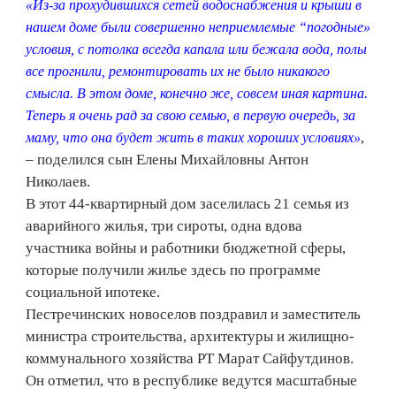
«Из-за прохудившихся сетей водоснабжения и крыши в
нашем доме были совершенно неприемлемые “погодные»
условия, с потолка всегда капала или бежала вода, полы
все прогнили, ремонтировать их не было никакого
смысла. В этом доме, конечно же, совсем иная картина.
Теперь я очень рад за свою семью, в первую очередь, за
,
маму, что она будет жить в таких хороших условиях»
– поделился сын Елены Михайловны Антон
Николаев.
В этот 44-квартирный дом заселилась 21 семья из
аварийного жилья, три сироты, одна вдова
участника войны и работники бюджетной сферы,
которые получили жилье здесь по программе
социальной ипотеке.
Пестречинских новоселов поздравил и заместитель
министра строительства, архитектуры и жилищно-
коммунального хозяйства РТ Марат Сайфутдинов.
Он отметил, что в республике ведутся масштабные