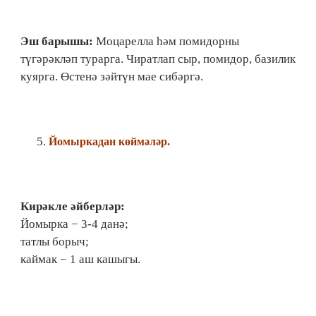
Эш барышы:
Моцарелла һәм помидорны
түгәрәкләп турарга. Чиратлап сыр, помидор, базилик
куярга. Өстенә зәйтүн мае сибәргә.
Йомыркадан көймәләр.
Кирәкле әйберләр:
Йомырка − 3-4 данә;
татлы борыч;
каймак − 1 аш кашыгы.