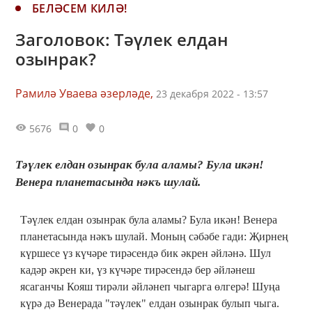
БЕЛӘСЕМ КИЛӘ!
Заголовок: Тәүлек елдан
озынрак?
Рамилә Уваева әзерләде,
23 декабря 2022 - 13:57
5676
0
0
Тәүлек елдан озынрак була аламы? Була икән!
Венера планетасында нәкъ шулай.
Тәүлек елдан озынрак була аламы? Була икән! Венера
планетасында нәкъ шулай. Моның сәбәбе гади: Җирнең
күршесе үз күчәре тирәсендә бик әкрен әйләнә. Шул
кадәр әкрен ки, үз күчәре тирәсендә бер әйләнеш
ясаганчы Кояш тирәли әйләнеп чыгарга өлгерә! Шуңа
күрә дә Венерада "тәүлек" елдан озынрак булып чыга.