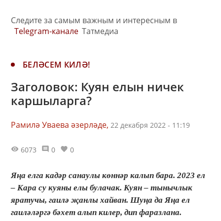
Следите за самым важным и интересным в
Telegram-канале
Татмедиа
БЕЛӘСЕМ КИЛӘ!
Заголовок: Куян елын ничек
каршыларга?
Рамилә Уваева әзерләде,
22 декабря 2022 - 11:19
6073
0
0
Яңа елга кадәр санаулы көннәр калып бара. 2023 ел
– Кара су куяны елы булачак. Куян – тынычлык
яратучы, гаилә җанлы хайван. Шуңа да Яңа ел
гаиләләргә бәхет алып килер, дип фаразлана.