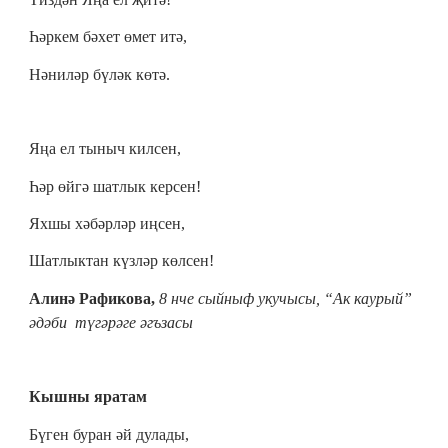
Һәркем бәхет өмет итә,
Нәниләр бүләк көтә.
Яңа ел тыныч килсен,
Һәр өйгә шатлык керсен!
Яхшы хәбәрләр иңсен,
Шатлыктан күзләр көлсен!
Алинә Рафикова,
8 нче сыйныф укучысы, “Ак каурый”
әдәби түгәрәге әгъзасы
Кышны яратам
Бүген буран әй дулады,