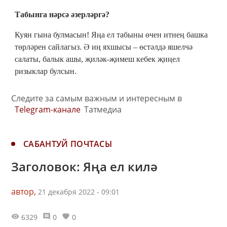
Табынга нәрсә әзерләргә?
Куян гына булмасын! Яңа ел табыны өчен итнең башка
төрләрен сайлагыз. Ә иң яхшысы – өстәлдә яшелчә
салаты, балык ашы, җиләк-җимеш кебек җиңел
ризыклар булсын.
Следите за самым важным и интересным в
Telegram-канале
Татмедиа
САБАНТУЙ ПОЧТАСЫ
Заголовок: Яңа ел килә
автор,
21 декабря 2022 - 09:01
6329
0
0