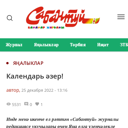
Журнал
Яңалыклар
Тәрбия
Иҗат
ЗТ
ЯҢАЛЫКЛАР
Календарь әзер!
автор,
25 декабря 2022 - 13:16
5531
0
1
Инде менә икенче ел рәттән «Сабантуй» журналы
редакциясе укучылары өчен Яңа елга үзенчәлекле