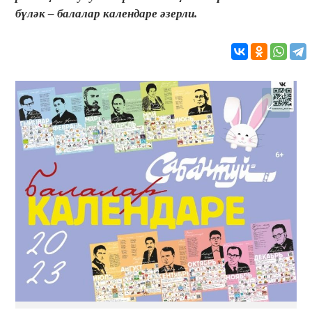
бүләк – балалар календаре әзерли.