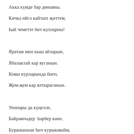
Акка күмде бар дөньяны.
Көчкә өйгә кайтып җиттем,
Һай чеметте бит-кулларны!
Яратам мин кыш айларын,
Ябалактай кар яуганын.
Кояш нурларында биеп,
Җем-җем кар ялтыраганын.
Уеннары да күңелле,
Бәйрәмчәдер һәрбер көне.
Бураныннан һич курыкмыйм,