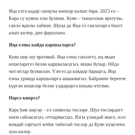
Яңа елга кадәр санаулы көннәр калып бара. 2023 ел –
Кара су куяны елы булачак. Куян – тынычлык яратучы,
гаилә җанлы хайван. Шуңа да Яңа ел гаиләләргә бәхет
алып килер, дип фаразлана.
Яңа елны кайда каршыларга?
Куян шау-шу яратмый. Яңа елны гаиләгез, иң якын
кешеләрегез белән каршыласагыз, яхшы булыр. Өйдә
чит-ятлар булмасын. Үзегез дә каядыр барырга, Яңа
елны урамда каршыларга ашыкмагыз. Бәйрәмне беренче
күргән кешеләр белән уздырырга киңәш ителми.
Нәрсә кияргә?
Кара һәм зәңгәр – ел символы төсләре. Шул төсләрдәге
кием сайласагыз, оттырмассыз. Язгы үләндәй яшел, эссе
комдай саргылт кебек табигый төсләр дә Куян күңеленә
хуш килер.