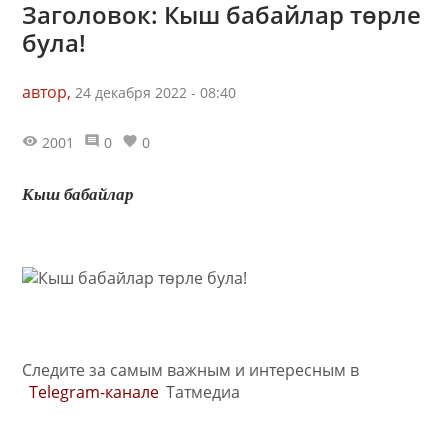
Заголовок: Кыш бабайлар төрле
була!
автор,
24 декабря 2022 - 08:40
2001
0
0
Кыш бабайлар
Следите за самым важным и интересным в
Telegram-канале
Татмедиа