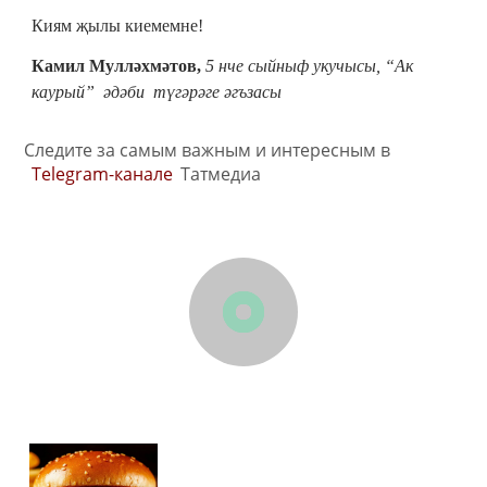
Киям җылы киемемне!
Камил Мулләхмәтов,
5 нче сыйныф укучысы, “Ак
каурый” әдәби түгәрәге әгъзасы
Следите за самым важным и интересным в
Telegram-канале
Татмедиа