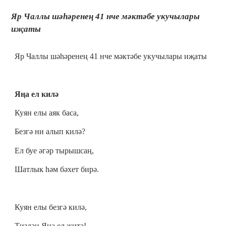
Яр Чаллы шәһәренең 41 нче мәктәбе укучылары
иҗаты
Яр Чаллы шәһәренең 41 нче мәктәбе укучылары иҗаты
Яңа ел килә
Куян елы аяк баса,
Безгә ни алып килә?
Ел буе әгәр тырышсаң,
Шатлык һәм бәхет бирә.
Куян елы безгә килә,
Тиздән Яңа ел җитә!