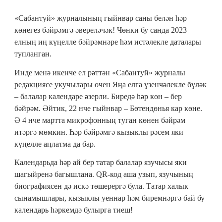
«Сабантуй» журналының гыйнвар саны белән һәр
көнегез бәйрәмгә әвереләчәк! Чөнки бу санда 2023
елның иң күңелле бәйрәмнәре һәм истәлекле даталары
тупланган.
Инде менә икенче ел рәттән «Сабантуй» журналы
редакциясе укучылары өчен Яңа елга үзенчәлекле бүләк
– балалар календаре әзерли. Биредә һәр көн – бер
бәйрәм. Әйтик, 22 нче гыйнвар – Бөтендөнья кар көне.
Ә 4 нче мартта микрофонның туган көнен бәйрәм
итәргә мөмкин. Һәр бәйрәмгә кызыклы рәсем яки
күңелле аңлатма да бар.
Календарьда һәр ай бер татар балалар язучысы яки
шагыйренә багышлана. QR-код аша узып, язучының
биографиясен дә искә төшерергә була. Татар халык
сынамышлары, кызыклы уеннар һәм биремнәргә бай бу
календарь һәркемдә булырга тиеш!