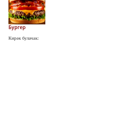
Бургер
Кирәк булачак:
53
0
0
Телеңне йотарлык!
Патшалар пирогы
81
0
0