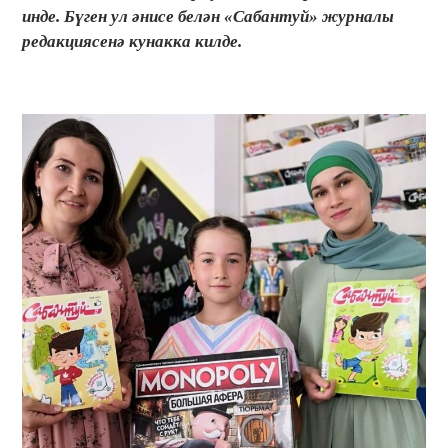
инде. Бүген ул әнисе белән «Сабантуй» журналы
редакциясенә кунакка килде.