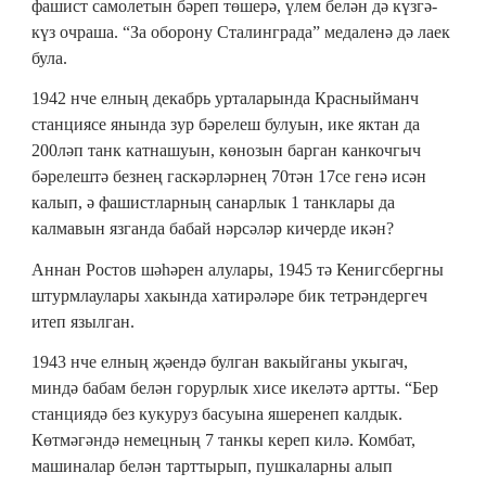
фашист самолетын бәреп төшерә, үлем белән дә күзгә-
күз очраша. “За оборону Сталинграда” медаленә дә лаек
була.
1942 нче елның декабрь урталарында Красныйманч
станциясе янында зур бәрелеш булуын, ике яктан да
200ләп танк катнашуын, көнозын барган канкочгыч
бәрелештә безнең гаскәрләрнең 70тән 17се генә исән
калып, ә фашистларның санарлык 1 танклары да
калмавын язганда бабай нәрсәләр кичерде икән?
Аннан Ростов шәһәрен алулары, 1945 тә Кенигсбергны
штурмлаулары хакында хатирәләре бик тетрәндергеч
итеп язылган.
1943 нче елның җәендә булган вакыйганы укыгач,
миндә бабам белән горурлык хисе икеләтә артты. “Бер
станциядә без кукуруз басуына яшеренеп калдык.
Көтмәгәндә немецның 7 танкы кереп килә. Комбат,
машиналар белән тарттырып, пушкаларны алып