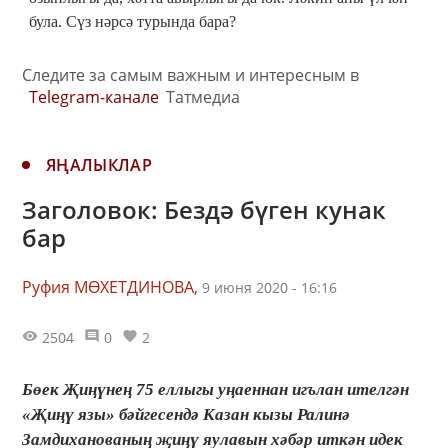
була. Сүз нәрсә турында бара?
Следите за самым важным и интересным в
Telegram-канале
Татмедиа
ЯҢАЛЫКЛАР
Заголовок: Бездә бүген кунак
бар
Руфия МӨХЕТДИНОВА,
9 июня 2020 - 16:16
2504
0
2
Бөек Җиңүнең 75 еллыгы уңаеннан игълан ителгән
«Җиңү язы» бәйгесендә Казан кызы Ралинә
Замдиханованың җиңү яулавын хәбәр иткән идек