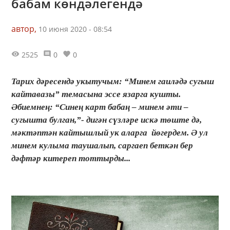
бабам көндәлегендә
автор,
10 июня 2020 - 08:54
2525
0
0
Тарих дәресендә укытучым: “Минем гаиләдә сугыш
кайтавазы” темасына эссе язарга кушты.
Әбиемнең: “Синең карт бабаң – минем әти –
сугышта булган,”- дигән сүзләре искә төште дә,
мәктәптән кайтышлый ук аларга йөгердем. Ә ул
минем кулыма таушалып, саргаеп беткән бер
дәфтәр китереп тоттырды...