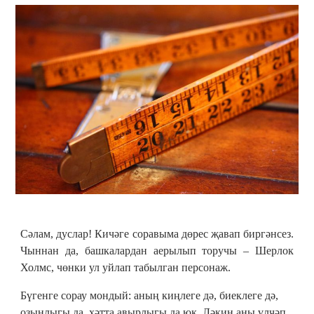
Сәлам, дуслар! Кичәге соравыма дөрес җавап биргәнсез.
Чыннан да, башкалардан аерылып торучы – Шерлок
Холмс, чөнки ул уйлап табылган персонаж.
Бүгенге сорау мондый: аның киңлеге дә, биеклеге дә,
озынлыгы да, хәтта авырлыгы да юк. Ләкин аны үлчәп