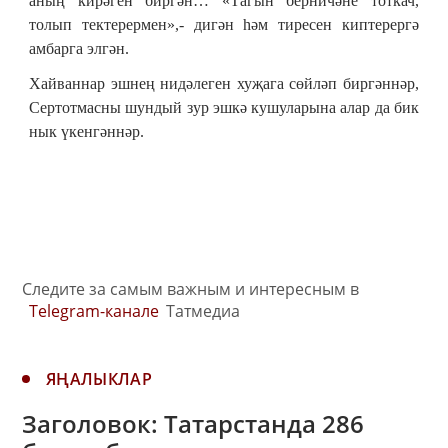
аның кирәген биргән… «Тагын берничәне тоткач,
толып тектерермен»,- дигән һәм тиресен киптерергә
амбарга элгән.
Хайваннар эшнең нидәлеген хуҗага сөйләп биргәннәр,
Сертотмасны шундый зур эшкә кушуларына алар да бик
нык үкенгәннәр.
Следите за самым важным и интересным в
Telegram-канале
Татмедиа
ЯҢАЛЫКЛАР
Заголовок: Татарстанда 286