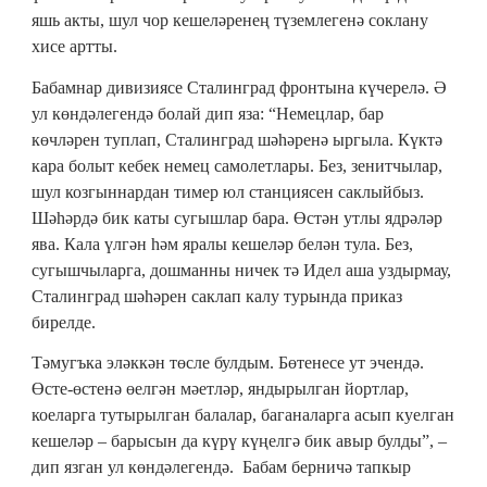
яшь акты, шул чор кешеләренең түземлегенә соклану
хисе артты.
Бабамнар дивизиясе Сталинград фронтына күчерелә. Ә
ул көндәлегендә болай дип яза: “Немецлар, бар
көчләрен туплап, Сталинград шәһәренә ыргыла. Күктә
кара болыт кебек немец самолетлары. Без, зенитчылар,
шул козгыннардан тимер юл станциясен саклыйбыз.
Шәһәрдә бик каты сугышлар бара. Өстән утлы ядрәләр
ява. Кала үлгән һәм яралы кешеләр белән тула. Без,
сугышчыларга, дошманны ничек тә Идел аша уздырмау,
Сталинград шәһәрен саклап калу турында приказ
бирелде.
Тәмугъка эләккән төсле булдым. Бөтенесе ут эчендә.
Өсте-өстенә өелгән мәетләр, яндырылган йортлар,
коеларга тутырылган балалар, баганаларга асып куелган
кешеләр – барысын да күрү күңелгә бик авыр булды”, –
дип язган ул көндәлегендә. Бабам берничә тапкыр