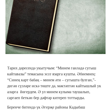
Тарих дәресендә укытучым: “Минем гаиләдә сугыш
кайтавазы” темасына эссе язарга кушты. Әбиемнең:
“Синең карт бабаң – минем әти – сугышта булган,”-
дигән сүзләре искә төште дә, мәктәптән кайтышлый ук
аларга йөгердем. Ә ул минем кулыма таушалып,
саргаеп беткән бер дәфтәр китереп тоттырды.
Беренче битендә үк Әгерҗе районы Кадыбаш