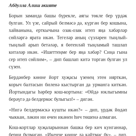
Абдулла Алиш әкияте
Борын заманда башы бүрекле, аягы төкле бер үрдәк
булган. Ул үзе, сайрый белмәсә дә, күргән бер кошына,
хайванына, ерткычына озак-озак итеп яңа хәбәрләр
сөйләргә ярата икән. Тегеләр аның сүзләрен тыңлый-
тыңлый арып бетәләр, я бөтенләй тыңламый ташлап
китәләр икән. «Ишеттеңме бер яңа хәбәр? Сиңа гына
сер итеп сөйлим», – дип башлап китә торган булган ул
сүзен.
Бердәнбер көнне йорт хуҗасы үзенең этен иярткән,
корыч балтасын биленә кыстырган да урманга киткән.
Йортындагы һәрбер кош-кортына: «Өйдә юклыгымны
берәүгә дә белдермәс булыгыз!» – дигән.
«Нигә белдермәскә кушты икән?» – дип, үрдәк йөдәп
чыккан, ләкин ни өчен икәнен һич төшенә алмаган.
Кош-кортлар хуҗаларыннан башка бер кич кунганнар,
берни булмаган. «Икенче көнне дә кайтмас бу», – дип,