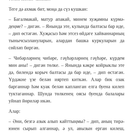
Теге дә ахмак бит, моңа да сүз кушкан:
– Багалмакай, матур апакай, минем хуҗамны күрмә­
деңме? – дигән. – Янында эте, кулында балтасы бар иде,
– дип өстәгән. Хуҗасыз һәм этсез өйдәге хайваннарның
тынычсызлануларын, алардан башка куркуларын да
сөйләп биргән.
– Чибәрләрнең чибәре, гәүһәрләрнең гәүһәре, күрдем
мин аны! – дигән төлке. – Янында кәкре койрыклы эте
дә, билендә корыч балтасы да бар иде, – дип өстәгән.
Үрдәкне үзе белән ияртеп киткән. Алар бик озак
барганнар һәм куак белән капланган елга буена килеп
туктаганнар. Шунда төлкенең оясы буенда балалары
уйнап йөриләр икән.
Алар:
– Әни, безгә азык алып кайттыңмы? – дип, аның тирә-
юнен сырып алганнар, ә ул, авызын ерган килеш,