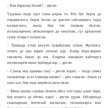
– Кая барасың болай? – дигән.
Үрдәккә инде шул гына кирәк тә. Юл буе берәү дә
очрамаганга, берәү белән дә җәелеп сөйләшергә туры
килмәгәнгә, аның бик эче пошкан булган,
иптәшләренең әйткәннәрен дә оныткан, сүз артыннан
сүзне тезәргә тотынган:
– Урманда утын кисүче хуҗабызны эзлим. Җитмәсә,
этебез дә аңа ияреп киткән иде. Хәзер йорт-җирне
саклаучы берәү дә юк. Аларны чакырып кайтырга
иптәшләрем мине җибәрделәр, – дигән.
– Синең өең еракмы соң? – дигән керпе. – Анда симез
тычканнар, усал еланнар юкмы? – дип сораган. Аның үз
хәле хәл, бик нык ашыйсы килә икән.
– Менә шушы сукмак безнең өйгә туп-туры алып бара,
бер кешегә дә әйтмә, кара! – дигән үрдәк. Өйләрендә
еланнарның бөтенләй юклыгын, тычканнарга көн