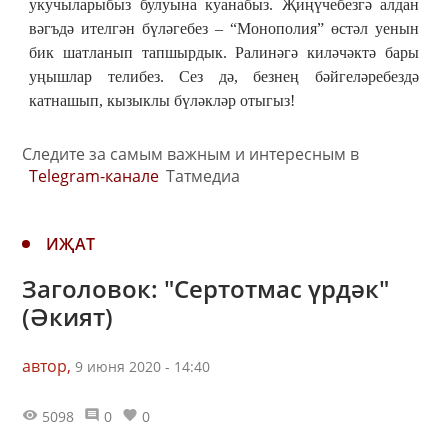
укучыларыбыз булуына куанабыз. Җиңүчебезгә алдан
вәгъдә ителгән бүләгебез – “Монополия” өстәл уенын
бик шатланып тапшырдык. Ралинәгә киләчәктә бары
уңышлар телибез. Сез дә, безнең бәйгеләребездә
катнашып, кызыклы бүләкләр отыгыз!
Следите за самым важным и интересным в
Telegram-канале
Татмедиа
ИҖАТ
Заголовок: "Сертотмас үрдәк"
(Әкият)
автор,
9 июня 2020 - 14:40
5098
0
0