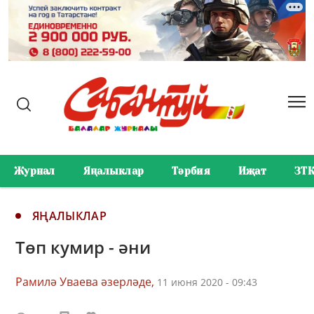
Журнал
Яңалыклар
Тәрбия
Иҗат
ЗТ
ЯҢАЛЫКЛАР
Төп кумир - әни
Рамилә Уваева әзерләде,
11 июня 2020 - 09:43