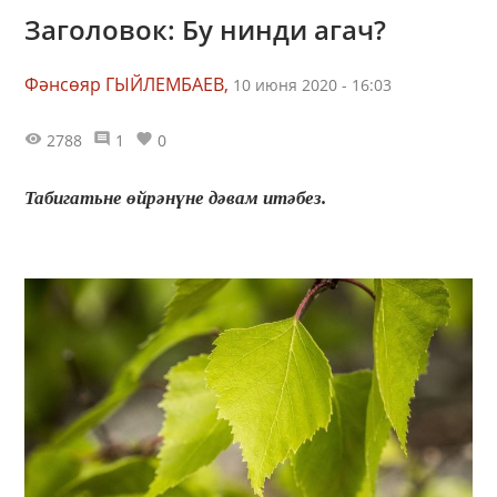
Заголовок: Бу нинди агач?
Фәнсөяр ГЫЙЛЕМБАЕВ,
10 июня 2020 - 16:03
2788
1
0
Табигатьне өйрәнүне дәвам итәбез.