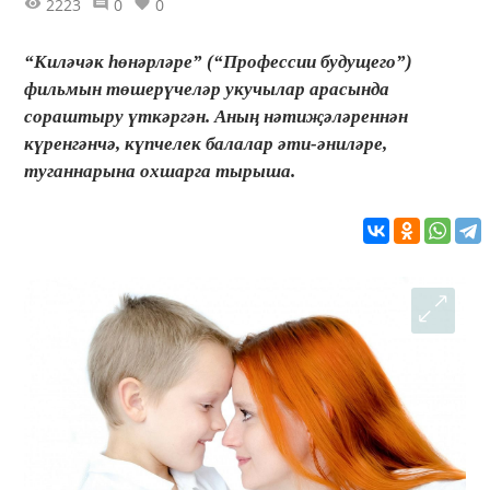
2223
0
0
“Киләчәк һөнәрләре” (“Профессии будущего”)
фильмын төшерүчеләр укучылар арасында
сораштыру үткәргән. Аның нәтиҗәләреннән
күренгәнчә, күпчелек балалар әти-әниләре,
туганнарына охшарга тырыша.