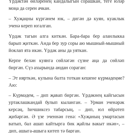
Үрдәктән өйләренең кайдалыгын сорашкан, теге юләр
моңа да серен ачкан.
– Хуҗаңны күргәнем юк, – дигән дә куян, куаклык
эченә кереп югалган.
Үрдәк тагын алга киткән. Бара-бара бер аланлыкка
барып җиткән. Анда бер зур соры аю мышный-мышный
йоклап ята икән. Үрдәк аны да уяткан.
Керпе белән куянга сөйләгән сүзне аңа да сөйләп
биргән. Сүз ахырында аюдан сораган:
– Эт иярткән, кулына балта тоткан кешене күрмәдеңме?
Аю:
– Күрмәдем, – дип җавап биргән. Үрдәкнең кайгысын
уртаклашкандай булып кыланган. – Урман эченәрәк
керсәң, һичшиксез табарсың, – дип, юл өйрәтеп
җибәргән. Ә үзе эченнән генә: «Хуҗаның умартасын
ватып, бал ашап кайтырга бик җайлы вакыт икән», –
дип, ашыга-ашыга китеп тә барган.