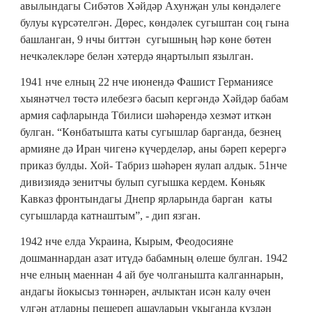
авылындагы Сибәтов Хәйдәр Ахунҗан улы көндәлеге
булуы күрсәтелгән. Дөрес, көндәлек сугыштан соң гына
башланган, 9 нчы биттән сугышның һәр көне бөтен
нечкәлекләре белән хәтердә яңартылып язылган.
1941 нче елның 22 нче июнендә Фашист Германиясе
хыянәтчел төстә илебезгә басып кергәндә Хәйдәр бабам
армия сафларында Тбилиси шәһәрендә хезмәт иткән
булган. “Көнбатышта каты сугышлар барганда, безнең
армияне дә Иран чигенә күчерделәр, аны бәреп керергә
приказ булды. Хой- Табриз шәһәрен яулап алдык. 51нче
дивизиядә зенитчы булып сугышка кердем. Көньяк
Кавказ фронтындагы Днепр ярларында барган каты
сугышларда катнаштым”, - дип язган.
1942 нче елда Украина, Кырым, Феодосияне
дошманнардан азат итүдә бабамның өлеше булган. 1942
нче елның маеннан 4 ай буе чолганышта калганнарын,
андагы йокысыз төннәрен, ачлыктан исән калу өчен
үлгән атларны пешереп ашауларын укыганда күздән