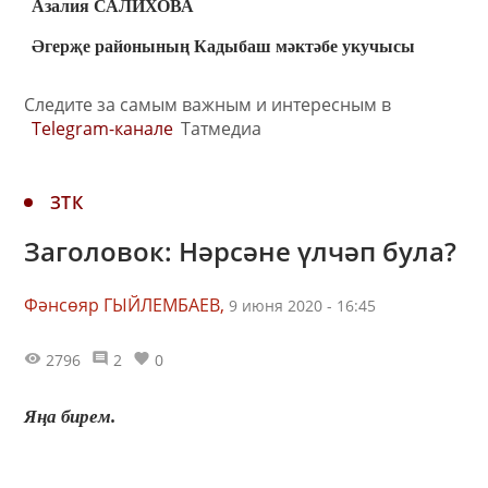
Азалия САЛИХОВА
Әгерҗе районының Кадыбаш мәктәбе укучысы
Следите за самым важным и интересным в
Telegram-канале
Татмедиа
ЗТК
Заголовок: Нәрсәне үлчәп була?
Фәнсөяр ГЫЙЛЕМБАЕВ,
9 июня 2020 - 16:45
2796
2
0
Яңа бирем.