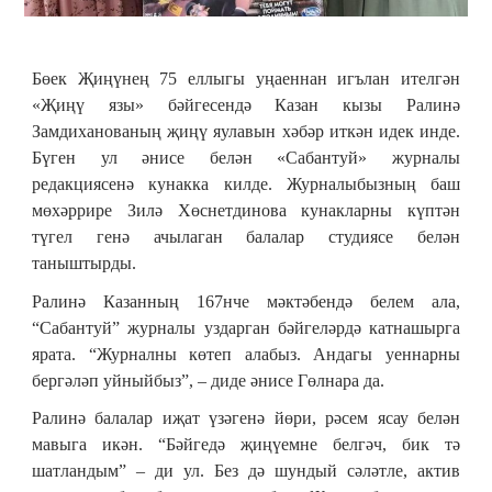
Бөек Җиңүнең 75 еллыгы уңаеннан игълан ителгән
«Җиңү язы» бәйгесендә Казан кызы Ралинә
Замдиханованың җиңү яулавын хәбәр иткән идек инде.
Бүген ул әнисе белән «Сабантуй» журналы
редакциясенә кунакка килде. Журналыбызның баш
мөхәррире Зилә Хөснетдинова кунакларны күптән
түгел генә ачылаган балалар студиясе белән
таныштырды.
Ралинә Казанның 167нче мәктәбендә белем ала,
“Сабантуй” журналы уздарган бәйгеләрдә катнашырга
ярата. “Журналны көтеп алабыз. Андагы уеннарны
бергәләп уйныйбыз”, – диде әнисе Гөлнара да.
Ралинә балалар иҗат үзәгенә йөри, рәсем ясау белән
мавыга икән. “Бәйгедә җиңүемне белгәч, бик тә
шатландым” – ди ул. Без дә шундый сәләтле, актив