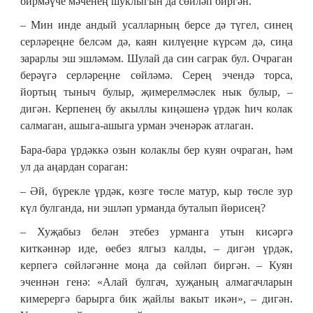
бирмәүче мәченең шуклыгын да сөйләп биргән.
– Мин инде андый усалларның берсе дә түгел, синең
серләреңне белсәм дә, каян килүеңне күрсәм дә, сиңа
зарарлы эш эшләмәм. Шулай да син саграк бул. Очраган
берәүгә серләреңне сөйләмә. Серең эчендә торса,
йортың тыныч булыр, җимерелмәслек нык булыр, –
дигән. Керпенең бу акыллы киңәшенә үрдәк һич колак
салмаган, ашыга-ашыга урман эченәрәк атлаган.
Бара-бара үрдәккә озын колаклы бер куян очраган, һәм
ул да аңардан сораган:
– Әй, бүрекле үрдәк, көзге төсле матур, кыр төсле зур
күл булганда, ни эшләп урманда буталып йөрисең?
– Хуҗабыз белән этебез урманга утын кисәргә
киткәннәр иде, өебез ялгыз калды, – дигән үрдәк,
керпегә сөйләгәнне моңа да сөйләп биргән. – Куян
эченнән генә: «Алай булгач, хуҗаның алмагачларын
кимерергә барырга бик җайлы вакыт икән», – дигән.