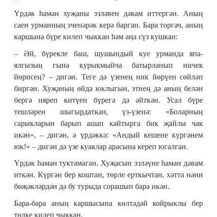
Үрдәк һаман хуҗаны эзләвен дәвам иттергән. Аның
саен урманның эченәрәк керә барган. Бара торгач, аның
каршына бүре килеп чыккан һәм аңа сүз кушкан:
– Әй, бүрекле баш, шушындый куе урманда япа-
ялгызың гына курыкмыйча батырланып ничек
йөрисең? – дигән. Те­ге дә үзенең ник йөрүен сөйләп
биргән. Хуҗаның өйдә юклыгын, этнең дә аның белән
бергә ияреп китүен бүрегә дә әйткән. Усал бүре
тешләрен шыгырдаткан, үз-үзенә: «Боларның
сарыкларын барып ашап кайтырга бик җайлы чак
икән», – дигән, ә үрдәккә: «Андый кешене күргәнем
юк!» – дигән дә үзе куаклар арасына кереп югалган.
Үрдәк һаман туктамаган. Хуҗасын эзләүне һаман дәвам
иткән. Күргән бер коштан, төрле ерткычтан, хәтта нәни
бөҗәкләрдән дә бу турыда сорашып бара икән.
Бара-бара аның каршысына көлтәдәй койрыклы бер
төлке килеп чыккан.