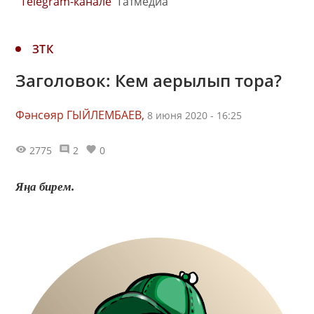
Telegram-канале
Татмедиа
ЗТК
Заголовок: Кем аерылып тора?
Фәнсөяр ГЫЙЛЕМБАЕВ,
8 июня 2020 - 16:25
2775
2
0
Яңа бирем.