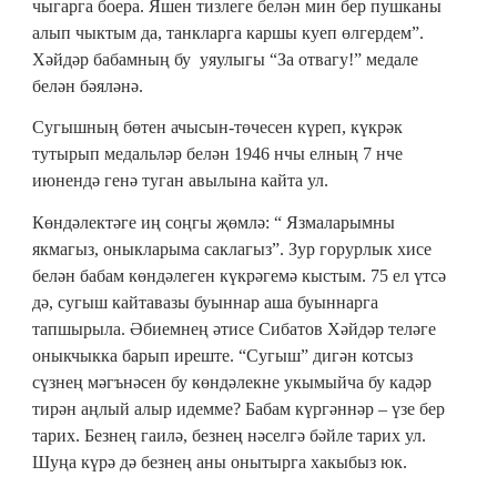
чыгарга боера. Яшен тизлеге белән мин бер пушканы
алып чыктым да, танкларга каршы куеп өлгердем”.
Хәйдәр бабамның бу уяулыгы “За отвагу!” медале
белән бәяләнә.
Сугышның бөтен ачысын-төчесен күреп, күкрәк
тутырып медальләр белән 1946 нчы елның 7 нче
июнендә генә туган авылына кайта ул.
Көндәлектәге иң соңгы җөмлә: “ Язмаларымны
якмагыз, оныкларыма саклагыз”. Зур горурлык хисе
белән бабам көндәлеген күкрәгемә кыстым. 75 ел үтсә
дә, сугыш кайтавазы буыннар аша буыннарга
тапшырыла. Әбиемнең әтисе Сибатов Хәйдәр теләге
оныкчыкка барып иреште. “Сугыш” дигән котсыз
сүзнең мәгънәсен бу көндәлекне укымыйча бу кадәр
тирән аңлый алыр идемме? Бабам күргәннәр – үзе бер
тарих. Безнең гаилә, безнең нәселгә бәйле тарих ул.
Шуңа күрә дә безнең аны онытырга хакыбыз юк.