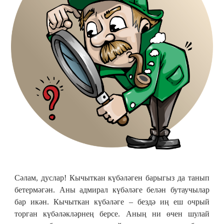
Сәлам, дуслар! Кычыткан күбәләген барыгыз да танып
бетермәгән. Аны адмирал күбәләге белән бутаучылар
бар икән. Кычыткан күбәләге – бездә иң еш очрый
торган күбәләкләрнең берсе. Аның ни өчен шулай