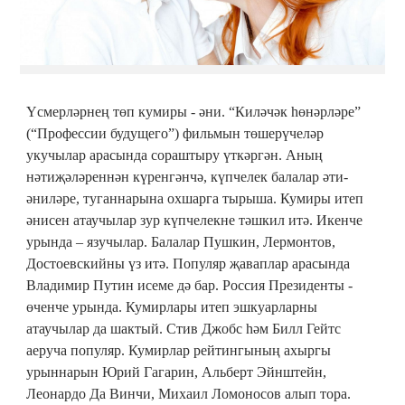
Үсмерләрнең төп кумиры - әни. “Киләчәк һөнәрләре”
(“Профессии будущего”) фильмын төшерүчеләр
укучылар арасында сораштыру үткәргән. Аның
нәтиҗәләреннән күренгәнчә, күпчелек балалар әти-
әниләре, туганнарына охшарга тырыша. Кумиры итеп
әнисен атаучылар зур күпчелекне тәшкил итә. Икенче
урында – язучылар. Балалар Пушкин, Лермонтов,
Достоевскийны үз итә. Популяр җаваплар арасында
Владимир Путин исеме дә бар. Россия Президенты -
өченче урында. Кумирлары итеп эшкуарларны
атаучылар да шактый. Стив Джобс һәм Билл Гейтс
аеруча популяр. Кумирлар рейтингының ахыргы
урыннарын Юрий Гагарин, Альберт Эйнштейн,
Леонардо Да Винчи, Михаил Ломоносов алып тора.