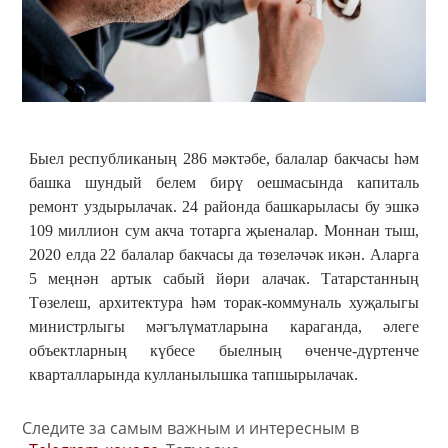
Быел республиканың 286 мәктәбе, балалар бакчасы һәм
башка шундый белем бирү оешмасында капиталь
ремонт уздырылачак. 24 районда башкарыласы бу эшкә
109 миллион сум акча тотарга җыеналар. Моннан тыш,
2020 елда 22 балалар бакчасы да төзеләчәк икән. Аларга
5 меңнән артык сабый йөри алачак. Татарстанның
Төзелеш, архитектура һәм торак-коммуналь хуҗалыгы
министрлыгы мәгълүматларына караганда, әлеге
объектларның күбесе быелның өченче-дүртенче
кварталларында кулланылышка тапшырылачак.
Следите за самым важным и интересным в