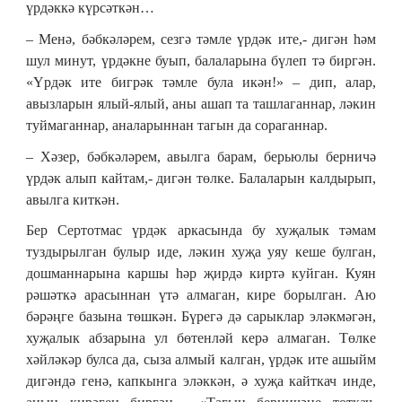
үрдәккә күрсәткән…
– Менә, бәбкәләрем, сезгә тәмле үрдәк ите,- дигән һәм
шул минут, үрдәкне буып, балаларына бүлеп тә биргән.
«Үрдәк ите бигрәк тәмле була икән!» – дип, алар,
авызларын ялый-ялый, аны ашап та ташлаганнар, ләкин
туймаганнар, аналарыннан тагын да сораганнар.
– Хәзер, бәбкәләрем, авылга барам, берьюлы берничә
үрдәк алып кайтам,- дигән төлке. Балаларын калдырып,
авылга киткән.
Бер Сертотмас үрдәк аркасында бу хуҗалык тәмам
туздырылган булыр иде, ләкин хуҗа уяу кеше булган,
дошманнарына каршы һәр җирдә киртә куйган. Куян
рәшәткә арасын­нан үтә алмаган, кире борылган. Аю
бәрәңге базына төшкән. Бүрегә дә сарыклар эләкмәгән,
хуҗалык абзарына ул бөтенләй керә алмаган. Төлке
хәйләкәр булса да, сыза алмый калган, үрдәк ите ашыйм
дигәндә генә, капкынга эләккән, ә хуҗа кайткач инде,