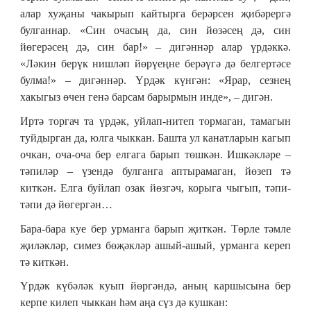
алар хуҗаны чакырып кайтырга берәрсен җибәрергә
булганнар. «Син очасың да, син йөзәсең дә, син
йөгерәсең дә, син бар!» – дигәннәр алар үрдәккә.
«Ләкин берүк нишләп йөрүеңне берәүгә дә белгертәсе
булма!» – дигәннәр. Үрдәк күнгән: «Ярар, сезнең
хакыгыз өчен генә барсам барырмын инде», – дигән.
Иртә торгач та үрдәк, уйлап-нитеп тормаган, тамагын
туйдырган да, юлга чыккан. Башта ул канатларын кагып
очкан, оча-оча бер елгага барып төшкән. Ишкәкләре –
тәпиләр – үзендә булганга аптырамаган, йөзеп тә
киткән. Елга буйлап озак йөзгәч, корыга чыгып, тәпи-
тәпи дә йөгергән…
Бара-бара куе бер урманга барып җиткән. Төрле тәмле
җиләкләр, симез бөҗәкләр ашый-ашый, урманга кереп
тә киткән.
Үрдәк күбәләк куып йөргәндә, аның каршысына бер
керпе килеп чыккан һәм аңа сүз дә кушкан: