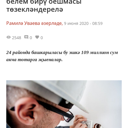
белем бирү оешмасы
төзекләндерелә
Рамилә Уваева әзерләде,
9 июня 2020 - 08:59
2548
0
0
24 районда башкарыласы бу эшкә 109 миллион сум
акча тотарга җыеналар.