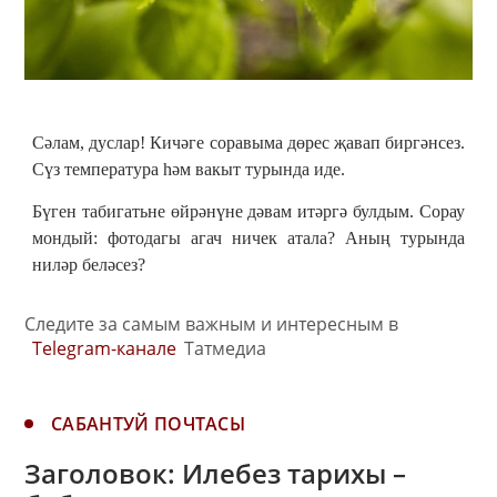
Сәлам, дуслар! Кичәге соравыма дөрес җавап биргәнсез.
Сүз температура һәм вакыт турында иде.
Бүген табигатьне өйрәнүне дәвам итәргә булдым. Сорау
мондый: фотодагы агач ничек атала? Аның турында
ниләр беләсез?
Следите за самым важным и интересным в
Telegram-канале
Татмедиа
САБАНТУЙ ПОЧТАСЫ
Заголовок: Илебез тарихы –