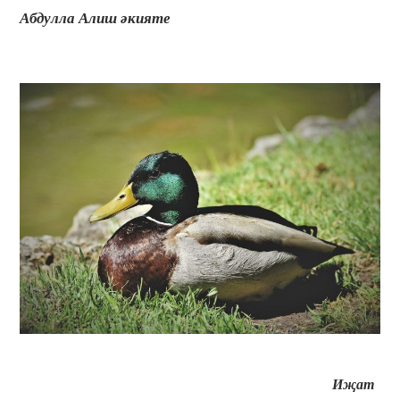
Абдулла Алиш әкияте
И
җат