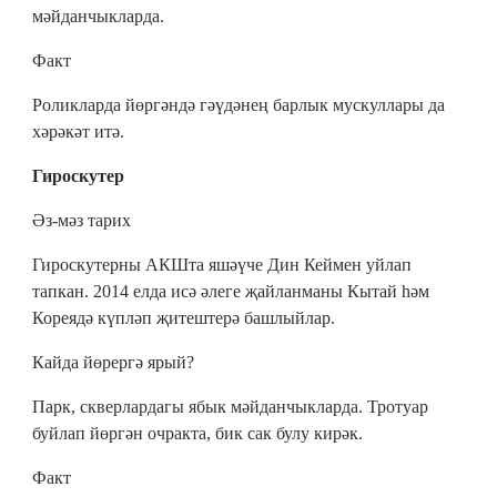
мәйданчыкларда.
Факт
Роликларда йөргәндә гәүдәнең барлык мускуллары да
хәрәкәт итә.
Гироскутер
Әз-мәз тарих
Гироскутерны АКШта яшәүче Дин Кеймен уйлап
тапкан. 2014 елда исә әлеге җайланманы Кытай һәм
Кореядә күпләп җитештерә башлыйлар.
Кайда йөрергә ярый?
Парк, скверлардагы ябык мәйданчыкларда. Тротуар
буйлап йөргән очракта, бик сак булу кирәк.
Факт