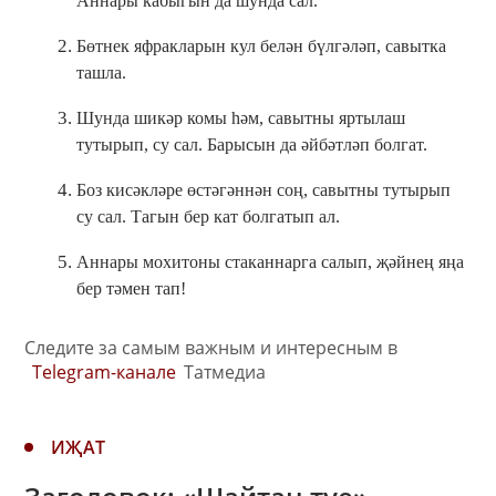
Аннары кабыгын да шунда сал.
Бөтнек яфракларын кул белән бүлгәләп, савытка
ташла.
Шунда шикәр комы һәм, савытны яртылаш
тутырып, су сал. Барысын да әйбәтләп болгат.
Боз кисәкләре өстәгәннән соң, савытны тутырып
су сал. Тагын бер кат болгатып ал.
Аннары мохитоны стаканнарга салып, җәйнең яңа
бер тәмен тап!
Следите за самым важным и интересным в
Telegram-канале
Татмедиа
ИҖАТ