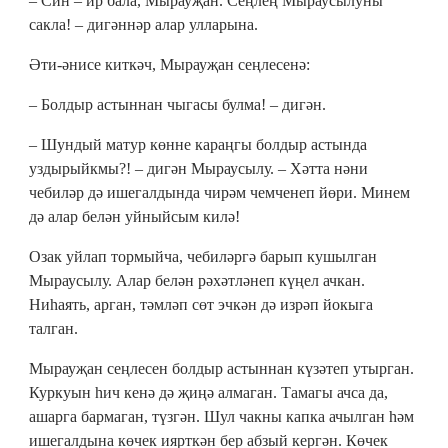
– Син – ир бала, Мырауҗан. Сеңлең Мыраусылуны
сакла! – дигәннәр алар улларына.
Әти-әнисе киткәч, Мырауҗан сеңлесенә:
– Болдыр астыннан чыгасы булма! – дигән.
– Шундый матур көнне караңгы болдыр астында
уздырыйкмы?! – дигән Мыраусылу. – Хәтта нәни
чебиләр дә ишегалдында чирәм чемченеп йөри. Минем
дә алар белән уйныйсым килә!
Озак уйлап тормыйча, чебиләргә барып кушылган
Мыраусылу. Алар белән рәхәтләнеп күңел ачкан.
Ниһаять, арган, тәмләп сөт эчкән дә изрәп йокыга
талган.
Мырауҗан сеңлесен болдыр астыннан күзәтеп утырган.
Куркуын һич кенә дә җиңә алмаган. Тамагы ачса да,
ашарга бармаган, түзгән. Шул чакны капка ачылган һәм
ишегалдына көчек иярткән бер абзый кергән. Көчек