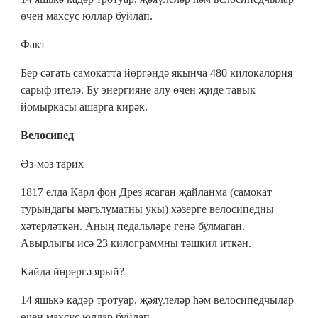
өчен махсус юллар буйлап.
Факт
Бер сәгать самокатта йөргәндә якынча 480 килокалория
сарыф ителә. Бу энергияне алу өчен җиде тавык
йомыркасы ашарга кирәк.
Велосипед
Әз-мәз тарих
1817 елда Карл фон Дрез ясаган җайланма (самокат
турындагы мәгълүматны укы) хәзерге велосипедны
хәтерләткән. Аның педальләре генә булмаган.
Авырлыгы исә 23 килограммны тәшкил иткән.
Кайда йөрергә ярый?
14 яшькә кадәр тротуар, җәяүлеләр һәм велосипедчылар
өчен махсус юллар буйлап.