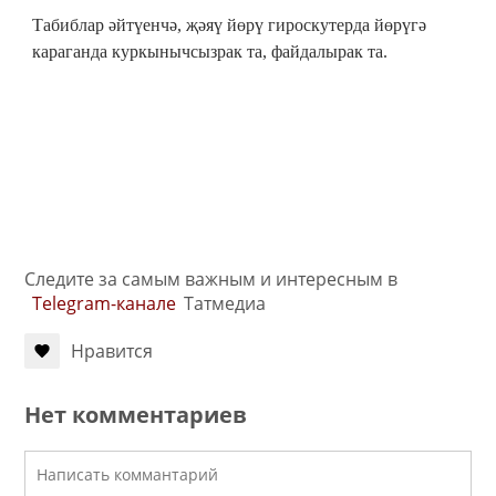
Табиблар әйтүенчә, җәяү йөрү гироскутерда йөрүгә
караганда куркынычсызрак та, файдалырак та.
Следите за самым важным и интересным в
Telegram-канале
Татмедиа
Нравится
Нет комментариев