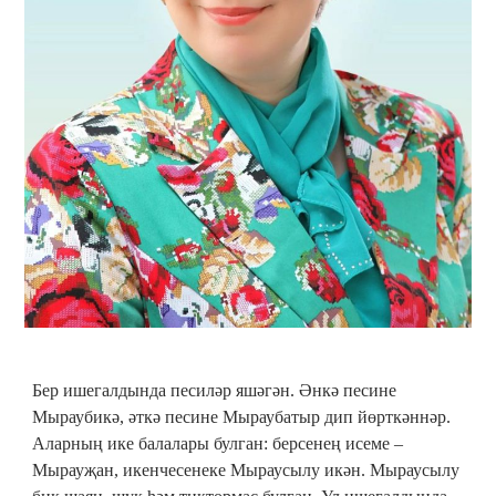
Бер ишегалдында песиләр яшәгән. Әнкә песине
Мыраубикә, әткә песине Мыраубатыр дип йөрткәннәр.
Аларның ике балалары булган: берсенең исеме –
Мырауҗан, икенчесенеке Мыраусылу икән. Мыраусылу