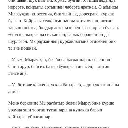
бик шаян, шук һәм тиктормас булган. Ул ишегалдында
йөрергә, койрыгы артыннан чабарга яраткан. Ә абыйсы
Мырауҗан, киресенчә, бик тыйнак, дөресрәге, куркак
булган. Койрыгы селкенгәннән дә коты очкан, чит-ят
тавыш ишетсә, болдыр астына кереп кача торган булган.
Әтәч кычкырса да сискәнгән, сарык бәрәненнән дә
шүрләгән. Мырауҗанның куркаклыгына әтисенең бик
тә эче пошкан.
– Улым, Мырауҗан, без бит арысланнар нәселеннән!
Син горур, бәйсез, батыр булырга тиешсең, – дигән
әтисе аңа.
– Ул бит әле кечкенә, үскәч батыраер, – дип яклаган аны
әнисе.
Менә беркөнне Мыраубатыр белән Мыраубикә күрше
урамда яши торган туганнарына кунакка барып
кайтырга уйлаганнар.