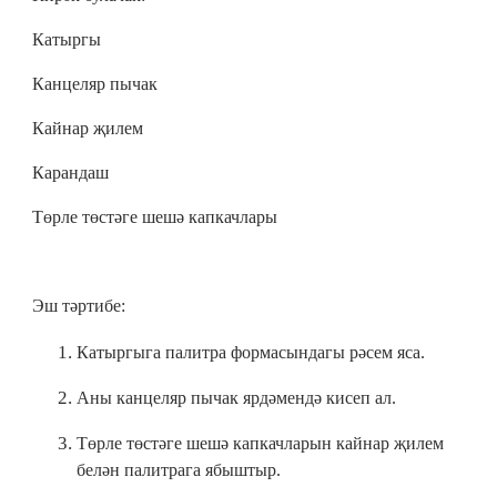
Катыргы
Канцеляр пычак
Кайнар җилем
Карандаш
Төрле төстәге шешә капкачлары
Эш тәртибе:
Катыргыга палитра формасындагы рәсем яса.
Аны канцеляр пычак ярдәмендә кисеп ал.
Төрле төстәге шешә капкачларын кайнар җилем
белән палитрага ябыштыр.