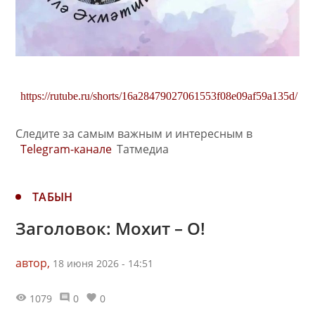
https://rutube.ru/shorts/16a28479027061553f08e09af59a135d/
Следите за самым важным и интересным в
Telegram-канале
Татмедиа
ТАБЫН
Заголовок: Мохит – О!
автор,
18 июня 2026 - 14:51
1079
0
0