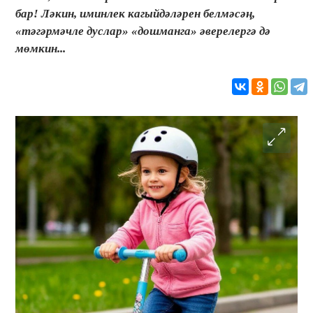
бар! Ләкин, иминлек кагыйдәләрен белмәсәң,
«тәгәрмәчле дуслар» «дошманга» әверелергә дә
мөмкин...