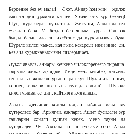
Беркөнне без өч малай ‒ Әхәт, Айдар һәм мин – җиләк
җыярга дип урманга киттек. Урман бик зур безнең!
Шуңа күрә бераз шүрләтә дә. Җитмәсә, Айдар да гел
үчекләп бара. Ул бездән бер яшькә зуррак. Олырак
булуы белән масаеп, икебезне дә куркытмакчы була.
Шүрәле килеп чыкса, кая гына качарсыз икән инде, ди.
Без аңа курыкканыбызны сиздермибез.
Әүвәл авызга, аннары кечкенә чиләкләребезгә тырыша-
тырыша җиләк җыйдык. Инде менә китәбез, дигәндә
генә тагын җиләкле урын очрап куя. Шулай итә торгач,
көннең кичкә авышканын сизми дә калганбыз. Шүрәле
килеп чыкмагае, дип, кайтырга кузгалдык.
Авылга җиткәнче комлы юлдан тәбәнәк кенә тау
күтәреләсе бар. Арылган, аякларга Ашыт буендагы зур
ташларны бәйләп куйган кебек. Менә тауны да
күтәрелдек. Чү! Авылда янгын түгелме соң? Авыл
кырыендагы беренче өй – Айдарларның өе – дөрләп