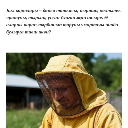
Бал кортлары – дөнья тоткасы; тәртип, пөхтәлек
яратучы, тырыш, уңган-булган җан ияләре. Ә
аларны карап-тәрбияләп торучы умартачы нинди
булырга тиеш икән?