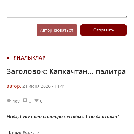
Авторизоваться
Отправить
ЯҢАЛЫКЛАР
Заголовок: Капкачтан... палитра
автор,
24 июня 2026 - 14:41
489
0
0
Әйдә, буяу өчен палитра ясыйбыз. Син дә кушыл!
Кирәк булачак: