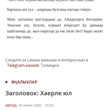
Барчасы юк сүз – аларның булганы юктыр гомер».
Мин, китапны кыстырдым да, Айдарларга йөгердем.
Укысын әле, белсен, куркып ятмасын! Бу дөньяда
шайтаннар да, җен-пәриләр дә юк икән бит! Бары әкият
кенә бар икән...
Следите за самым важным и интересным в
Telegram-канале
Татмедиа
ЯҢАЛЫКЛАР
Заголовок: Хәерле юл
автор,
16 июня 2026 - 15:05