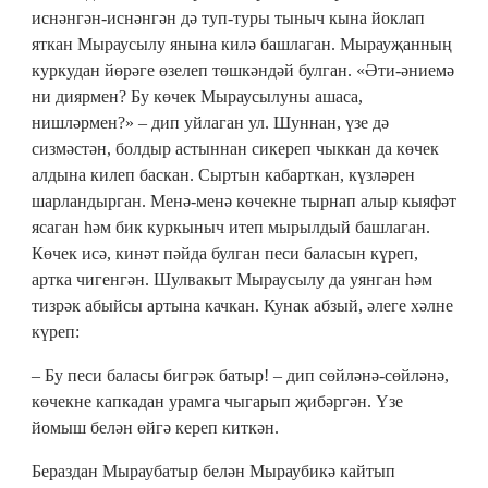
иснәнгән-иснәнгән дә туп-туры тыныч кына йоклап
яткан Мыраусылу янына килә башлаган. Мырауҗанның
куркудан йөрәге өзелеп төшкәндәй булган. «Әти-әниемә
ни диярмен? Бу көчек Мыраусылуны ашаса,
нишләрмен?» – дип уйлаган ул. Шуннан, үзе дә
сизмәстән, болдыр астыннан сикереп чыккан да көчек
алдына килеп баскан. Сыртын кабарткан, күзләрен
шарландырган. Менә-менә көчекне тырнап алыр кыяфәт
ясаган һәм бик куркыныч итеп мырылдый башлаган.
Көчек исә, кинәт пәйда булган песи баласын күреп,
артка чигенгән. Шулвакыт Мыраусылу да уянган һәм
тизрәк абыйсы артына качкан. Кунак абзый, әлеге хәлне
күреп:
– Бу песи баласы бигрәк батыр! – дип сөйләнә-сөйләнә,
көчекне капкадан урамга чыгарып җибәргән. Үзе
йомыш белән өйгә кереп киткән.
Бераздан Мыраубатыр белән Мыраубикә кайтып