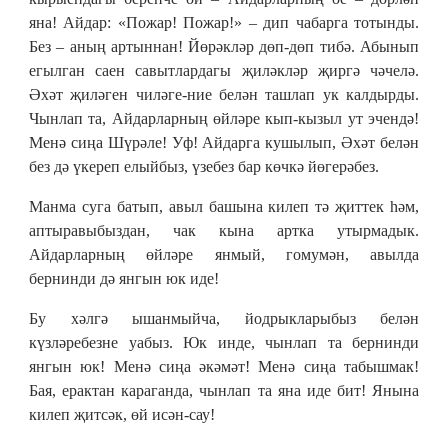
яна! Айдар: «Пожар! Пожар!» – дип чабарга тотынды.
Без – аның артыннан! Йөрәкләр дөп-дөп тибә. Абынып
егылган саен савытлардагы җиләкләр җиргә чәчелә.
Әхәт җиләген чиләге-ние белән ташлап ук калдырды.
Чынлап та, Айдарларның өйләре кып-кызыл ут эчендә!
Менә сиңа Шүрәле! Уф! Айдарга кушылып, Әхәт белән
без дә үкереп елыйбыз, үзебез бар көчкә йөгерәбез.
Манма суга батып, авыл башына килеп тә җиттек һәм,
аптыравыбыздан, чак кына артка утырмадык.
Айдарларның өйләре янмый, гомумән, авылда
бернинди дә янгын юк иде!
Бу хәлгә ышанмыйча, йодрыкларыбыз белән
күзләребезне уабыз. Юк инде, чынлап та бернинди
янгын юк! Менә сиңа әкәмәт! Менә сиңа табышмак!
Бая, ерактан караганда, чынлап та яна иде бит! Янына
килеп җитсәк, өй исән-сау!