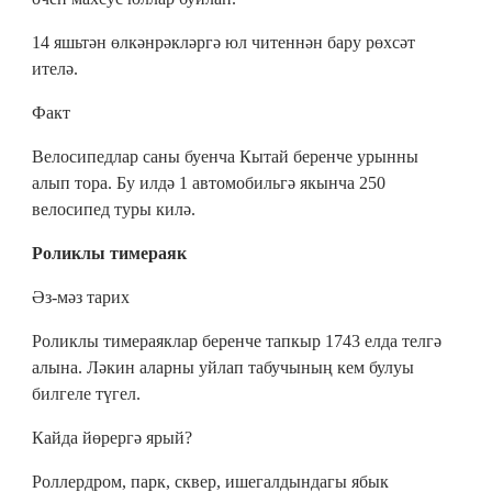
14 яшьтән өлкәнрәкләргә юл читеннән бару рөхсәт
ителә.
Факт
Велосипедлар саны буенча Кытай беренче урынны
алып тора. Бу илдә 1 автомобильгә якынча 250
велосипед туры килә.
Роликлы тимераяк
Әз-мәз тарих
Роликлы тимераяклар беренче тапкыр 1743 елда телгә
алына. Ләкин аларны уйлап табучының кем булуы
билгеле түгел.
Кайда йөрергә ярый?
Роллердром, парк, сквер, ишегалдындагы ябык