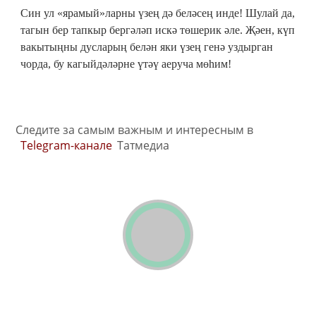
Син ул «ярамый»ларны үзең дә беләсең инде! Шулай да,
тагын бер тапкыр бергәләп искә төшерик әле. Җәен, күп
вакытыңны дусларың белән яки үзең генә уздырган
чорда, бу кагыйдәләрне үтәү аеруча мөһим!
Следите за самым важным и интересным в
Telegram-канале
Татмедиа