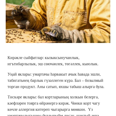
Кирәкле сыйфатлар: кызыксынучанлык,
игътибарлылык, эш сөючәнлек, төгәллек, кыюлык.
Уңай яклары: умартачы һәрвакыт ачык һавада эшли,
табигатьнең барлык гүзәллеген күрә. Бал – бозылмый
торган продукт. Аны сатып, яхшы табыш алырга була.
Тискәре яклары: бал кортларының холкын белергә,
кәефләрен тоярга өйрәнергә кирәк. Чөнки корт чагу
көчле аллергия китереп чыгарырга мөмкин. Үз
умартачылыгыңны булдырыйм дисәң, шактый акча