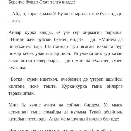
Беренче булып Әхәт телгә килде:
– Айдар, карале, малай! Бу җен-пәриләр эше булгандыр!
– ди ул.
Айдар курка калды. Ә үзе сер бирмәскә тырыша.
«Нинди җен булсын безнең өйдә!» – ди. «Минем дә
ишеткәнем бар. Шайтаннар туй ясаган вакытта зур
пожар кебек учак ягалар икән. Ул учакка бик зур казан
асып ботка пешерәләр», – дип мин дә Әхәтнең сүзен
куәтлим.
«Ботка» сүзен ишеткәч, өчебезнең дә үтереп ашыйсы
килгәне искә төште. Курка-курка гына өйләргә
таралыштык.
Мин бу хәлне әтигә дә сөйләп бирдем. Ул мыек
астыннан гына елмайды да кулыма Тукай абыйның
китабын тоттырды. Анда менә шундый юллар бар иде:
«Һич сине куркытмасыннар шүрәле, җен һәм убыр;