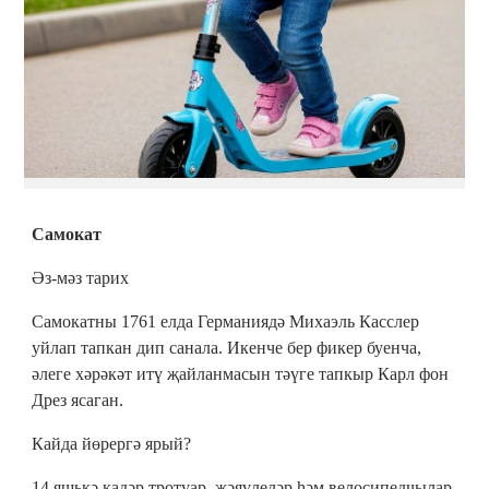
Самокат
Әз-мәз тарих
Самокатны 1761 елда Германиядә Михаэль Касслер
уйлап тапкан дип санала. Икенче бер фикер буенча,
әлеге хәрәкәт итү җайланмасын тәүге тапкыр Карл фон
Дрез ясаган.
Кайда йөрергә ярый?
14 яшькә кадәр тротуар, җәяүлеләр һәм велосипедчылар