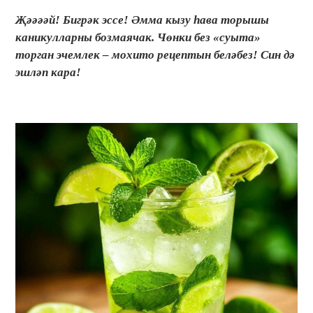
Җәәәәй! Бигрәк эссе! Әмма кызу һава торышы
каникулларны бозмаячак. Чөнки без «суыта»
торган эчемлек – мохито рецептын беләбез! Син дә
эшләп кара!