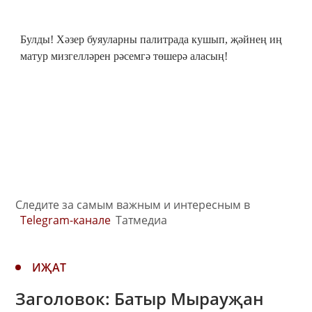
Булды! Хәзер буяуларны палитрада кушып, җәйнең иң
матур мизгелләрен рәсемгә төшерә аласың!
Следите за самым важным и интересным в
Telegram-канале
Татмедиа
ИҖАТ
Заголовок: Батыр Мырауҗан