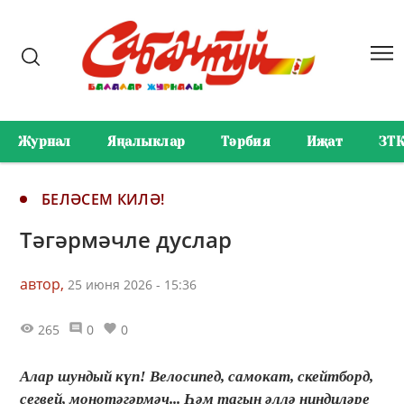
Журнал
Яңалыклар
Тәрбия
Иҗат
ЗТ
БЕЛӘСЕМ КИЛӘ!
Тәгәрмәчле дуслар
автор,
25 июня 2026 - 15:36
265
0
0
Алар шундый күп! Велосипед, самокат, скейтборд,
сегвей, монотәгәрмәч... Һәм тагын әллә ниндиләре