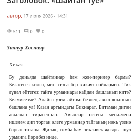
Заголовок: «Шайтан туе»
автор,
17 июня 2026 - 14:31
511
0
0
Зиннур Хөснияр
Хикәя
Бу дөньяда шайтаннар һәм җен-пәриләр бармы?
Беләсегез килсә, мин сезгә бер хикәят сөйләрмен. Тик
әүвәл әйтегез: тайга урманнары кайдан башланып китә?
Белмисезме? Алайса үзем әйтәм: безнең авыл яныннан
башлана ул! Казан артындагы Бикнарат, Битаман дигән
авыллар тирәсеннән. Авыллар өстенә менә-менә
ишеләм дип торган әлеге урманнар тайганың нәкъ үзенә
барып тоташа. Җиләк, гөмбә һәм чикләвек җыярга шул
урманга йөрибез инде.