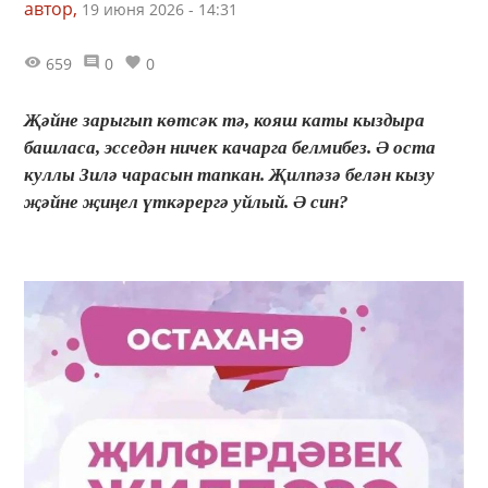
автор,
19 июня 2026 - 14:31
659
0
0
Җәйне зарыгып көтсәк тә, кояш каты кыздыра
башласа, эсседән ничек качарга белмибез. Ә оста
куллы Зилә чарасын тапкан. Җилпәзә белән кызу
җәйне җиңел үткәрергә уйлый. Ә син?