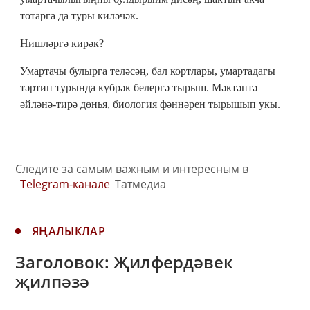
тотарга да туры киләчәк.
Нишләргә кирәк?
Умартачы булырга теләсәң, бал кортлары, умартадагы
тәртип турында күбрәк белергә тырыш. Мәктәптә
әйләнә-тирә дөнья, биология фәннәрен тырышып укы.
Следите за самым важным и интересным в
Telegram-канале
Татмедиа
ЯҢАЛЫКЛАР
Заголовок: Җилфердәвек
җилпәзә