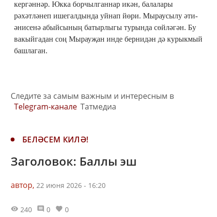
кергәннәр. Юкка борчылганнар икән, балалары
рәхәтләнеп ишегалдында уйнап йөри. Мыраусылу әти-
әнисенә абыйсының батырлыгы турында сөйләгән. Бу
вакыйгадан соң Мырауҗан инде бернидән дә курыкмый
башлаган.
Следите за самым важным и интересным в
Telegram-канале
Татмедиа
БЕЛӘСЕМ КИЛӘ!
Заголовок: Баллы эш
автор,
22 июня 2026 - 16:20
240
0
0