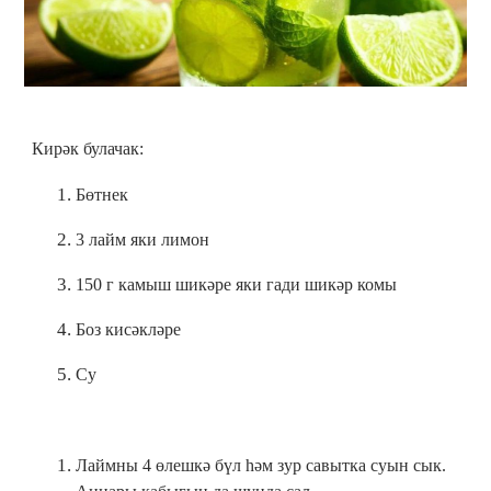
Кирәк булачак:
Бөтнек
3 лайм яки лимон
150 г камыш шикәре яки гади шикәр комы
Боз кисәкләре
Су
Лаймны 4 өлешкә бүл һәм зур савытка суын сык.