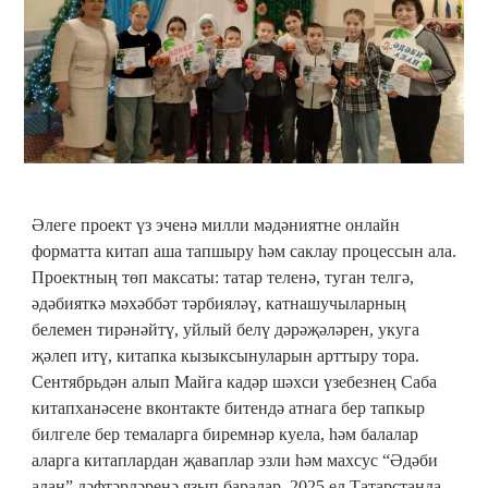
Әлеге проект үз эченә милли мәдәниятне онлайн
форматта китап аша тапшыру һәм саклау процессын ала.
Проектның төп максаты: татар теленә, туган телгә,
әдәбияткә мәхәббәт тәрбияләү, катнашучыларның
белемен тирәнәйтү, уйлый белү дәрәҗәләрен, укуга
җәлеп итү, китапка кызыксынуларын арттыру тора.
Сентябрьдән алып Майга кадәр шәхси үзебезнең Саба
китапханәсене вконтакте битендә атнага бер тапкыр
билгеле бер темаларга биремнәр куела, һәм балалар
аларга китаплардан җаваплар эзли һәм махсус “Әдәби
алан” дәфтәрләренә язып баралар. 2025 ел Татарстанда