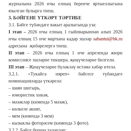
журналына 2026 нчы елның беренче яртыеллыгына
язылган булырга тиеш.
3. БӘЙГЕНЕ ҮТКӘРҮ ТӘРТИБЕ
3.1. Бәйге түбәндәге вакыт аралыгында уза:
I этап –
2026 нчы елның
1 гыйнварыннан алып
2026
нчы елның
15 нче мартына кадәр эшләр
sabantui@bk.ru
адресына җибәрелергә тиеш.
II этап
–
2026 нчы
елның
1 нче апрелендә
жюри
комиссиясе
эшләрне тикшерә,
җиңүчеләрне билгел
и.
III этап
–
Җ
иңүчеләрне бүләкләү өстәмә хәбәр ителә.
3.2.1. «Тукайга ияреп»
бәйгесе түбәндәге
номина
ция
ләрдә үткәрелә
:
– шаян шигырь,
– юмористик хикәя,
– мәзәкләр (кимендә 5 мәзәк),
– көлкеле әкият,
– мем (кимендә 3 мем)
– кызыклы фоторәсем (кимендә 3 фото).
3.2.2. Бәйге буенча таләпләр: