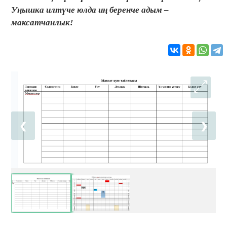
Уңышка илтүче юлда иң беренче адым –
максатчанлык!
❮
❯