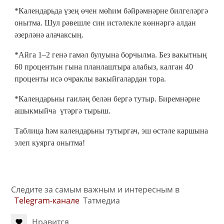
*Календарьда үзең өчен мөһим бәйрәмнәрне билгеләргә
онытма. Шул рәвешле син истәлекле көннәргә алдан
әзерләнә алачаксың.
*Айга 1–2 генә гамәл булуына борчылма. Без вакытның
60 процентын гына планлаштыра алабыз, калган 40
проценты исә очраклы вакыйгалардан тора.
*Календарьны гаиләң белән бергә тутыр. Биремнәрне
ашыкмыйча үтәргә тырыш.
Таблица һәм календарьны тутыргач, эш өстәле каршына
элеп куярга онытма!
Следите за самым важным и интересным в
Telegram-канале
Татмедиа
Нравится