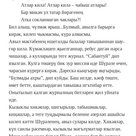
Атлар килә! Атлар килә – чабыш атлары!
Бар микән ул татар йөрәгенең
Атка сокланмаган чаклары?!
Бил алыш, чүлмәк ярыш...Булмый, авылга барырга
кирәк, килеп чыкмасмы, күрә алмасмы.
Авыл мәктәбенең ишегалды балалар тавышыннан шау-
гөр килә. Күмәкләшеп җыелганнар, ребус дигән нәрсә
чишәләр, ә кулларында теге журнал. “Сабантуй” дип
язылган. Кулга төшерү бик зур миссия иде Шүрәле өчен,
чарасын күрергә кирәк. Дәрескә кыңгырау яңгырады,
“Булмады ахры”, дип куйды. Баш иелде, кәеф төште,
өмет бетте, кыштырдаган тавышка игътибар итте.
Онытылып калган журналның битләрен җил уйната
иде.
Кызыклы хикәяләр, шигырьләр, табышмаклар,
киңәшләр, ә теге туңдырмалы беленне әзерләп ашыйсы
килеп китте Шүрәленең, авыз сулары килде. Хикәяләр,
күп санлы рәсемнәр, кызыклы мәгълүматлар язылган.