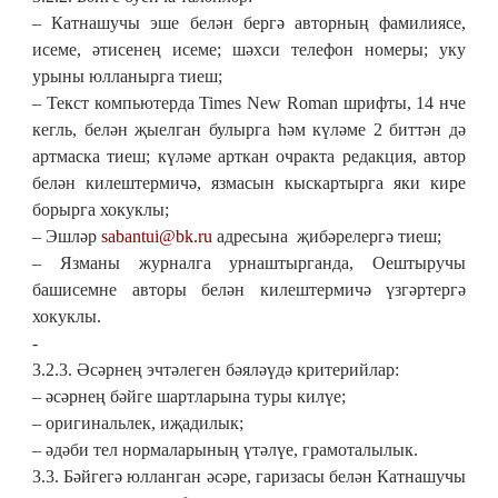
– Катнашучы эше белән бергә авторның фамилиясе,
исеме, әтисенең исеме; шәхси телефон номеры; уку
урыны юлланырга тиеш;
– Текст компьютерда Times New Roman шрифты, 14 нче
кегль, белән җыелган булырга һәм күләме 2 биттән дә
артмаска тиеш; күләме арткан очракта редакция, автор
белән килештермичә, язмасын кыскартырга яки кире
борырга хокуклы;
– Эшләр
sabantui@bk.ru
адресына җибәрелергә тиеш;
– Язманы журналга урнаштырганда, Оештыручы
башисемне авторы белән килештермичә үзгәртергә
хокуклы.
-
3.2.3. Әсәрнең эчтәлеген бәяләүдә критерийлар:
– әсәрнең бәйге шартларына туры килүе;
– оригинальлек, иҗадилык
;
– әдәби тел нормаларының үтәлүе, грамоталылык.
3.
3
. Бәйгегә юлланган әсәре, гаризасы белән Катнашучы