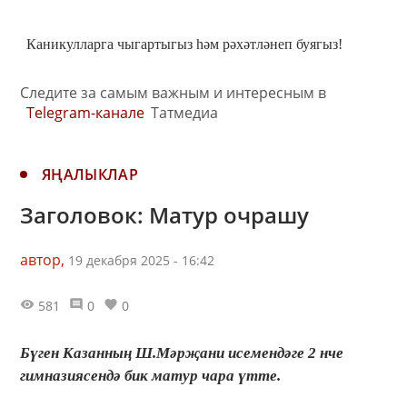
Каникулларга чыгартыгыз һәм рәхәтләнеп буягыз!
Следите за самым важным и интересным в
Telegram-канале
Татмедиа
ЯҢАЛЫКЛАР
Заголовок: Матур очрашу
автор,
19 декабря 2025 - 16:42
581
0
0
Бүген Казанның Ш.Мәрҗани исемендәге 2 нче
гимназиясендә бик матур чара үтте.