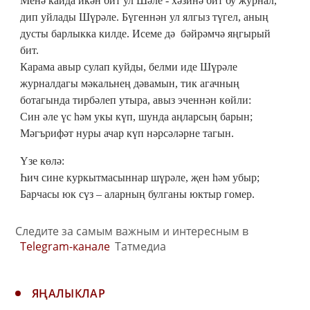
Менә кайда икән бит ул Шәле - хәзинә бит бу журнал,
дип уйлады Шүрәле. Бүгеннән ул ялгыз түгел, аның
дусты барлыкка килде. Исеме дә бәйрәмчә яңгырый
бит.
Карама авыр сулап куйды, белми иде Шүрәле
журналдагы мәкальнең дәвамын, тик агачның
ботагында тирбәлеп утыра, авыз эченнән көйли:
Син әле үс һәм укы күп, шунда аңларсың барын;
Мәгърифәт нуры ачар күп нәрсәләрне тагын.
Үзе көлә:
Һич сине куркытмасыннар шүрәле, җен һәм убыр;
Барчасы юк сүз – аларның булганы юктыр гомер.
Следите за самым важным и интересным в
Telegram-канале
Татмедиа
ЯҢАЛЫКЛАР