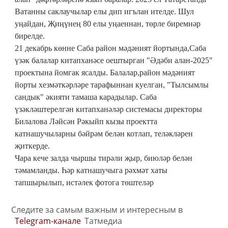
Ватанны саклаучылар елы дип игълан ителде. Шул
уңайдан, Җиңүнең 80 елы уңаеннан, төрле биремнәр
бирелде.
21 декабрь көнне Саба район мәдәният йортында,Саба
үзәк балалар китапханәсе оештырган "Әдәби алан-2025"
проектына йомгак ясалды. Балалар,район мәдәният
йорты хезмәткәрләре тарафыннан куелган, "Тылсымлы
сандык" әкияти тамаша карадылар. Саба
үзәкләштерелгән китапханәләр системасы директоры
Билалова Ләйсән Рәкыйп кызы проектта
катнашучыларны бәйрәм белән котлап, теләкләрен
җиткерде.
Чара кече залда чыршы тирәли җыр, биюләр белән
тәмамланды. Һәр катнашучыга рәхмәт хаты
тапшырылып, истәлек фотога төштеләр
Следите за самым важным и интересным в
Telegram-канале
Татмедиа