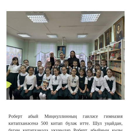
Роберт абый Миңнуллинның гаиләсе гимназия
китапханәсенә 500 китап бүләк итте. Шул уңайдан,
бүген китапханәдә укучылар Роберт абыйның кызы