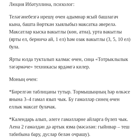
Люция Ибәтуллина, психолог:
Теләгәнебезгә ирешү өчен адымнар ясый башлагач
кына, башта йөрткән хыялыбыз максатка әверелә.
Максатлар кыска вакытлы (көн, атна), урта вакытлы
(ярты ел, берничә ай, 1 ел) һәм озак вакытлы (3, 5, 10 ел)
була.
Ярты юлда тукталып калмас өчен, сиңа «Тотрыклылык
тәгәрмәче» техникасы ярдәмгә килер.
Моның өчен:
*Бирелгән таблицаны тутыр. Тормышыңның һәр өлкәсе
янына 3–4 гамәл язып чык. Бу гамәлләр синең өчен
еллык максат булачак.
*Календарь алып, әлеге гамәлләрне айларга бүлеп чык.
Аена 2 гамәлдән дә артык язма (мәсәлән: гыйнвар – теш
табибына бару, дуслар белән очрашу).