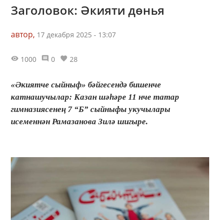
Заголовок: Әкияти дөнья
автор,
17 декабря 2025 - 13:07
1000
0
28
«Әкиятче сыйныф» бәйгесендә бишенче
катнашучылар: Казан шәһәре 11 нче татар
гимназиясенең 7 “Б” сыйныфы укучылары
исеменнән Рамазанова Зилә шигыре.