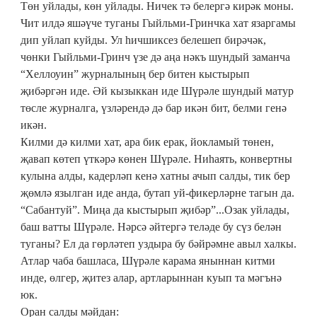
Төн уйлады, көн уйлады. Ничек тә белергә кирәк моны.
Чит илдә яшәүче туганы Гыйльми-Гринчка хат язаргамы
дип уйлап куйды. Ул һичшиксез белешеп бирәчәк,
чөнки Гыйльми-Гринч үзе дә аңа нәкъ шундый заманча
“Хеллоуин” журналының бер битен кыстырып
җибәргән иде. Әй кызыккан иде Шүрәле шундый матур
төсле журналга, үзләрендә дә бар икән бит, белми генә
икән.
Килми дә килми хат, ара бик ерак, йокламый төнен,
җавап көтеп үткәрә көнен Шүрәле. Ниһаять, конвертны
кулына алды, кадерләп кенә хатны ачып салды, тик бер
җөмлә язылган иде анда, бутап уй-фикерләрне тагын да.
“Сабантуй”. Миңа да кыстырып җибәр”...Озак уйлады,
баш ватты Шүрәле. Нәрсә әйтергә теләде бу сүз белән
туганы? Ел да гөрләтеп уздыра бу бәйрәмне авыл халкы.
Атлар чаба башласа, Шүрәле карама яныннан китми
инде, өлгер, җитез алар, артларыннан куып та мәгънә
юк.
Оран салды мәйдан: