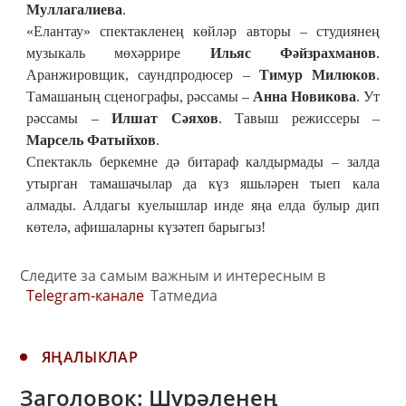
Муллагалиева
.
«Елантау» спектакленең көйләр авторы – студиянең
музыкаль мөхәррире
Ильяс Фәйзрахманов
.
Аранжировщик, саундпродюсер –
Тимур Милюков
.
Тамашаның сценографы, рәссамы –
Анна Новикова
. Ут
рәссамы –
Илшат Сәяхов
. Тавыш режиссеры –
Марсел
ь Фатыйхов
.
Спектакль беркемне дә битараф калдырмады – залда
утырган тамашачылар да күз яшьләрен тыеп кала
алмады. Алдагы куелышлар инде яңа елда булыр дип
көтелә, афишаларны күзәтеп барыгыз!
Следите за самым важным и интересным в
Telegram-канале
Татмедиа
ЯҢАЛЫКЛАР
Заголовок: Шүрәленең