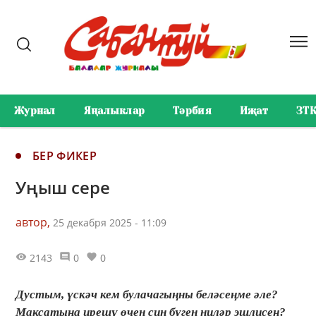
Журнал
Яңалыклар
Тәрбия
Иҗат
ЗТ
БЕР ФИКЕР
Уңыш сере
автор,
25 декабря 2025 - 11:09
2143
0
0
Дустым, үскәч кем булачагыңны беләсеңме әле?
Максатыңа ирешү өчен син бүген ниләр эшлисең?