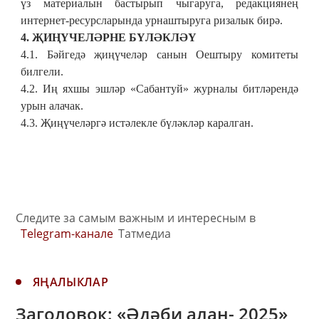
үз материалын бастырып чыгаруга, редакциянең
интернет-ресурсларында урнаштыруга ризалык бирә.
4. ҖИҢҮЧЕЛӘРНЕ БҮЛӘКЛӘҮ
4.1. Бәйгедә җиңүчеләр санын Оештыру комитеты
билгели.
4.2.
Иң яхшы эшләр «Сабантуй» журналы битләрендә
урын алачак.
4.3. Җиңүчеләргә истәлекле бүләкләр каралган.
Следите за самым важным и интересным в
Telegram-канале
Татмедиа
ЯҢАЛЫКЛАР
Заголовок: «Әдәби алан- 2025»