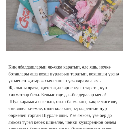
Киң ябалдашларын як-якка каратып, әле яшь, нечкә
ботаклары аша кояш нурларын таратып, кояшның үзенә
үк менеп җитәргә хыялланып үсә карама агачы.
Җылыны ярата, җитез җилләрне куып тарата, күп
хикмәтләр белә. Белмәс иде дә...белдерәләр менә!
Шул карамага сыенып, озын бармаклы, кәкре мөгезле,
ямь-яшел киемле, озын колаклы, күзләреннән нур
бөркелеп торган Шүрәле яши. Үзе ямьсез, үзе бер дә
ямьсез түгел кебек шикелле, чөнки күзләреннән белем