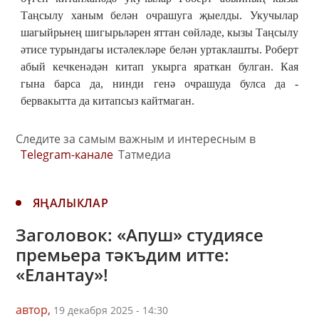
Таңсылу ханым белән очрашуга җыелды. Укучылар
шагыйрьнең шигырьләрен яттан сөйләде, кызы Таңсылу
әтисе турындагы истәлекләре белән уртаклашты. Роберт
абый кечкенәдән китап укырга яраткан булган. Кая
гына барса да, нинди генә очрашуда булса да -
бервакытта да китапсыз кайтмаган.
Следите за самым важным и интересным в
Telegram-канале
Татмедиа
ЯҢАЛЫКЛАР
Заголовок: «Апуш» студиясе
премьера тәкъдим итте:
«Елантау»!
автор,
19 декабря 2025 - 14:30