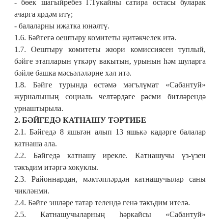
-
бөек шагыйребез Г.Тукайны сатира остасы буларак
ачарга ярдәм итү;
- балаларны иҗатка юнәлтү.
1.6. Бәйгегә оештыру комитеты җитәкчелек итә.
1.7. Оештыру комитеты жюри комиссиясен туплый,
бәйге этапларын үткәрү вакытын, урынын һәм шуларга
бәйле башка мәсьәләләрне хәл итә.
1.8. Бәйге турында өстәмә мәгълүмат «Сабантуй»
журналының социаль челтәрдәге рәсми битләрендә
урнаштырыла.
2. БӘЙГЕДӘ КАТНАШУ ТӘРТИБЕ
2.1. Бәйгедә
8 яшьтән алып 13 яшькә кадәрге балалар
катнаша ала.
2.2. Бәйгедә катнашу ирекле. Катнашучы үз-үзен
тәкъдим итәргә хокуклы.
2.3. Районнардан, мәктәпләрдән катнашучылар саны
чикләнми.
2.4. Бәйге эшләре татар телендә генә тәкъдим ителә.
2.5. Катнашучыларның һәркайсы
«Сабантуй»