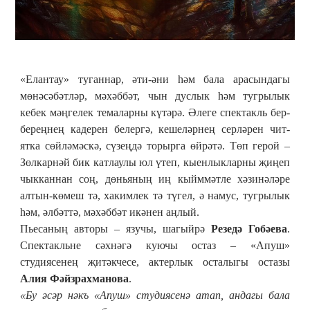
«Елантау» туганнар, әти-әни һәм бала арасындагы
мөнәсәбәтләр, мәхәббәт, чын дуслык һәм тугрылык
кебек мәңгелек темаларны күтәрә. Әлеге спектакль бер-
береңнең кадерен белергә, кешеләрнең серләрен чит-
ятка сөйләмәскә, сүзеңдә торырга өйрәтә. Төп герой –
Зөлкарнәй бик катлаулы юл үтеп, кыенлыкларны җиңеп
чыкканнан соң, дөньяның иң кыйммәтле хәзинәләре
алтын-көмеш тә, хакимлек тә түгел, ә намус, тугрылык
һәм, әлбәттә, мәхәббәт икәнен аңлый.
Пьесаның авторы – язучы, шагыйрә
Резедә Гобәева
.
Спектакльне сәхнәгә куючы остаз – «Апуш»
студиясенең җитәкчесе, актерлык осталыгы остазы
Алия Фәйзрахманова
.
«
Бу әсәр нәкъ
«Апуш» студиясе
нә атап, андагы бала