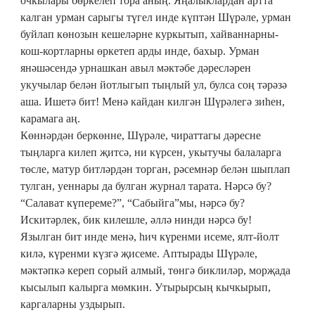
очкылары бөркелеп тора аның. Яңалыклардан артта
калган урман сарыгы түгел инде күптән Шүрәле, урман
буйлап көнозын кешеләрне куркытып, хайваннарны-
кош-кортларны өркетеп арды инде, бахыр. Урман
янәшәсендә урнашкан авыл мәктәбе дәресләрен
укучылар белән йотлыгып тыңлый ул, булса соң тәрәзә
аша. Ишетә бит! Менә кайдан килгән Шүрәлегә зиһен,
карамага аң.
Көннәрдән беркөнне, Шүрәле, чираттагы дәресне
тыңларга килеп җитсә, ни күрсен, укытучы балаларга
төсле, матур битләрдән торган, рәсемнәр белән шыплап
тулган, уеннары да булган журнал тарата. Нәрсә бу?
“Салават күпереме?”, “Сабыйга”мы, нәрсә бу?
Искитәрлек, бик килешле, әллә нинди нәрсә бу!
Язылган бит инде менә, һич күренми исеме, ялт-йолт
килә, күренми күзгә җисеме. Аптырады Шүрәле,
мәктәпкә кереп сорый алмый, төнгә биклиләр, морҗада
кысылып калырга мөмкин. Утырырсың кычкырып,
каргаларны уздырып.