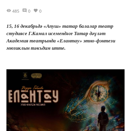
485
0
0
15, 16 декабрьдә «Апуш» татар балалар театр
студиясе Г.Камал исемендәге Татар дәүләт
Академия театрында «Елантау» этно-фэнтези
мюзиклын тәкъдим итте.