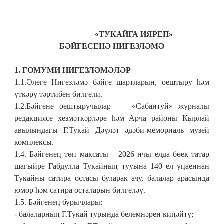
«ТУКАЙГА ИЯРЕП»
БӘЙГЕСЕНӘ НИГЕЗЛӘМӘ
1. ГОМУМИ НИГЕЗЛӘМӘЛӘР
1.1.Әлеге Нигезләмә бәйге шартларын, оештыру һәм
үткәрү тәртибен билгели.
1.2.Бәйгене оештыручылар – «Сабантуй» журналы
редакциясе
хезмәткәрләре һәм
Арча районы Кырлай
авылындагы Г.Тукай Дәүләт әдәби-мемориаль музей
комплексы.
1.4. Бәйгенең төп максаты –
2026 нчы елда
бөек татар
шагыйре Габдулла Тукайның тууына 140 ел уңаеннан
Тукайны сатира остасы буларак ачу, балалар арасында
юмор һәм сатира осталарын билгеләү
.
1.5. Бәйгенең бурычлары:
- балалар
ның
Г.Тукай турында белемнәрен киңәйтү
;