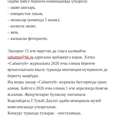
Әдәби бәйге берничә номинациядә үткәрелә:
– шаян шигырь,
– юмористик хикәя,
– мәзәкләр (кимендә 5 мәзәк),
– көлкеле әкият,
– мем,
– кызыклы фоторәсем,
Эшләрне 15 нче марттан да соңга калмыйча
sabantui@bk.ru
адресына җибәрергә кирәк. Хатка
«Сабантуй» журналына 2026 нчы елның беренче
яртыеллыгына язылу турында квитанция күчермәсен дә
беркетү мәҗбүри.
Иң яхшы эшләр «Сабантуй» журналы битләрендә урын
алачак. Бәйгегә 2026 нчы елның 1 нче апрелендә йомгак
ясалачак. Җиңүчеләрне бүләкләү тантанасы
Кырлайдагы Г.Тукай Дәүләт әдәби-мемориаль музей
комплексында үткәреләчәк.
Конкурс турында тулырак – нигезләмәдә.