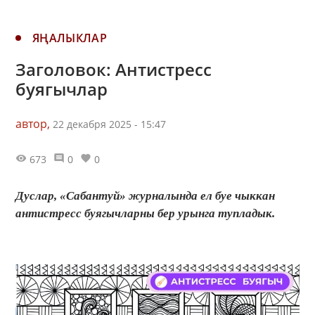
ЯҢАЛЫКЛАР
Заголовок: Антистресс
буягычлар
автор,
22 декабря 2025 - 15:47
673
0
0
Дуслар, «Сабантуй» журналында ел буе чыккан
антистресс буягычларны бер урынга тупладык.