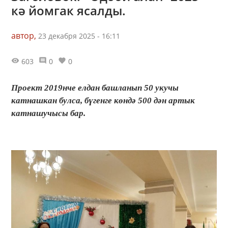
кә йомгак ясалды.
автор,
23 декабря 2025 - 16:11
603
0
0
Проект 2019нче елдан башланып 50 укучы
катнашкан булса, бүгенге көндә 500 дән артык
катнашучысы бар.