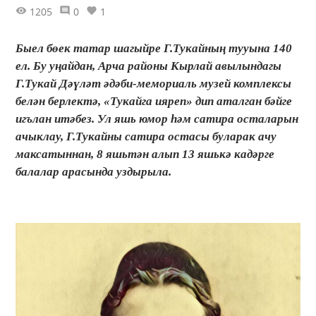
1205
0
1
Быел бөек татар шагыйре Г.Тукайның тууына 140
ел. Бу уңайдан, Арча районы Кырлай авылындагы
Г.Тукай Дәүләт әдәби-мемориаль музей комплексы
белән берлектә, «Тукайга ияреп» дип аталган бәйге
игълан итәбез. Ул яшь юмор һәм сатира осталарын
ачыклау, Г.Тукайны сатира остасы буларак ачу
максатыннан, 8 яшьтән алып 13 яшькә кадәрге
балалар арасында уздырыла.