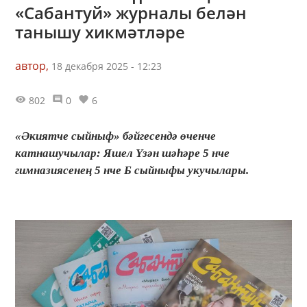
«Сабантуй» журналы белән
танышу хикмәтләре
автор,
18 декабря 2025 - 12:23
802
0
6
«Әкиятче сыйныф» бәйгесендә өченче
катнашучылар: Яшел Үзән шәһәре 5 нче
гимназиясенең 5 нче Б сыйныфы укучылары.