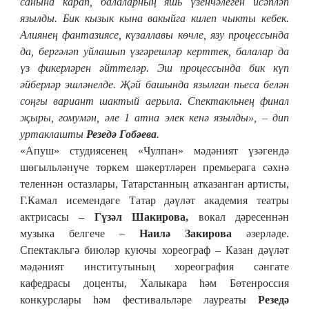
санына карап, балаларның яш
ь
үзенчәлеген исәпләп
язылды. Бик кызык кына вакыйга килеп чыкты кебек.
Алиянең фантазиясе, күзаллавы көчле, язу процессында
да, бергәләп уйлашып үзгәрешләр керттек, балалар да
үз фикерләрен әйттеләр. Эш процессында бик күп
әйберләр эшләнелде. Җәй башында
язылган
пьеса белән
соңгы вариант шактый аерыла.
Спектакльнең финал
җыры
, гомумән,
әле 1 атна элек кенә язылды
»
, – ди
п
уртаклашты
Резедә Гобәева
.
«Апуш» студиясенең «Чулпан» мәдәният үзәгендә
шөгыльләнүче төркем шәкертләрен премьерага сәхнә
теленнән остазлары, Татарстанның атказанган артисты,
Г.Камал исемендәге Татар дәүләт академия театры
актрисасы –
Гүзәл Шакирова,
вокал дәресеннән
музыка белгече –
Наилә Закирова
әзерләде.
Спектакльгә биюләр куючы хореограф – Казан дәүләт
мәдәният институтының хореография сәнгате
кафедрасы доценты, Халыкара һәм Бөтенроссия
конкурслары һәм фестивальләре лауреаты
Резедә