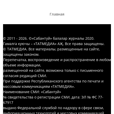
Главная
© 2011 - 2026. ©«Сабантуй» балалар журналы 2020.
Гамәлгә куючы – «ТАТМЕДИА» АҖ. Все права защищены.
© ТАТМЕДИА. Все материалы, размещенные на сайте,
защищены законом.
Перепечатка, воспроизведение и распространение в любом
объеме информации,
размещенной на сайте, возможна только с письменного
согласия редакций СМИ.
При поддержке Республиканского агентства по печати и
массовым коммуникациям «ТАТМЕДИА».
Наименование СМИ: «Сабантуй»
№ свидетельства о регистрации СМИ, дата: ЭЛ № ФС 77-
67917
выдано Федеральной службой по надзору в сфере связи,
информационных технологий и массовых коммуникаций