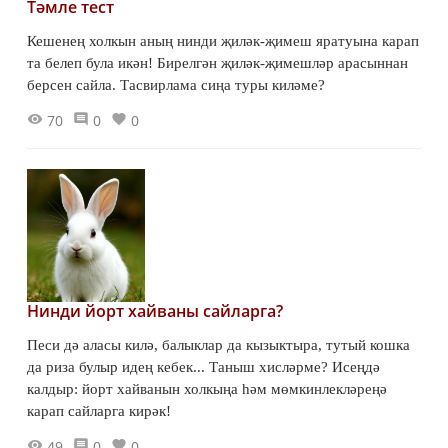
Тәмле тест
Кешенең холкын аның нинди җиләк-җимеш яратуына карап
та белеп була икән! Бирелгән җиләк-җимешләр арасыннан
берсен сайла. Тасвирлама сиңа туры киләме?
70
0
0
Нинди йорт хайваны сайларга?
Песи дә аласы килә, балыклар да кызыктыра, тутый кошка
да риза булыр идең кебек... Таныш хисләрме? Исеңдә
калдыр: йорт хайванын холкыңа һәм мөмкинлекләреңә
карап сайларга кирәк!
49
0
0