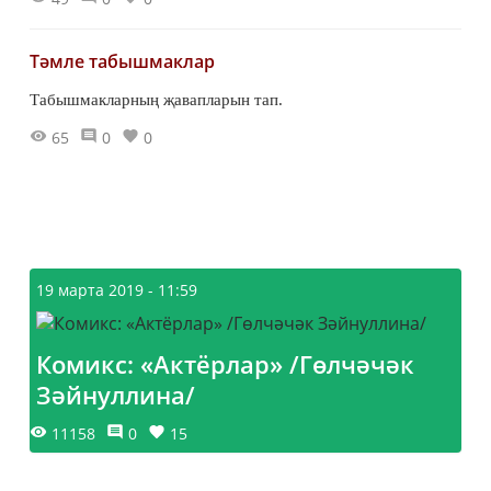
Тәмле табышмаклар
Табышмакларның җавапларын тап.
65
0
0
19 марта 2019 - 11:59
Комикс: «Актёрлар» /Гөлчәчәк
Зәйнуллина/
11158
0
15