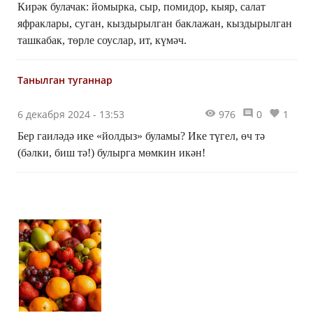
Кирәк булачак: йомырка, сыр, помидор, кыяр, салат
яфраклары, суган, кыздырылган баклажан, кыздырылган
ташкабак, төрле соуслар, ит, күмәч.
Танылган туганнар
6 декабря 2024 - 13:53
976
0
1
Бер гаиләдә ике «йолдыз» буламы? Ике түгел, өч тә
(бәлки, биш тә!) булырга мөмкин икән!