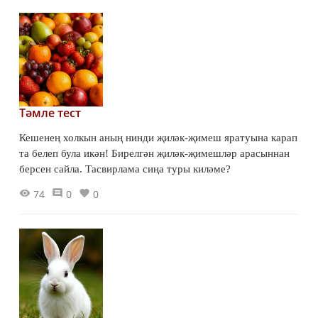
Тәмле тест
Кешенең холкын аның нинди җиләк-җимеш яратуына карап
та белеп була икән! Бирелгән җиләк-җимешләр арасыннан
берсен сайла. Тасвирлама сиңа туры киләме?
74
0
0