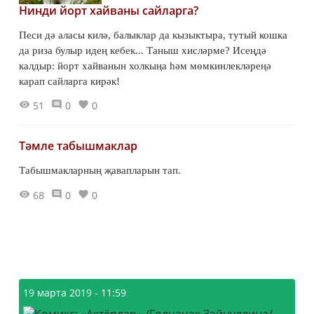
Нинди йорт хайваны сайларга?
Песи дә аласы килә, балыклар да кызыктыра, тутый кошка
да риза булыр идең кебек... Таныш хисләрме? Исеңдә
калдыр: йорт хайванын холкыңа һәм мөмкинлекләреңә
карап сайларга кирәк!
51
0
0
Тәмле табышмаклар
Табышмакларның җавапларын тап.
68
0
0
19 марта 2019 - 11:59