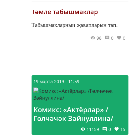
Тәмле табышмаклар
Табышмакларның җавапларын тап.
98
0
0
19 марта 2019 - 11:59
Комикс: «Актёрлар» /
Гөлчәчәк Зәйнуллина/
11159
0
15