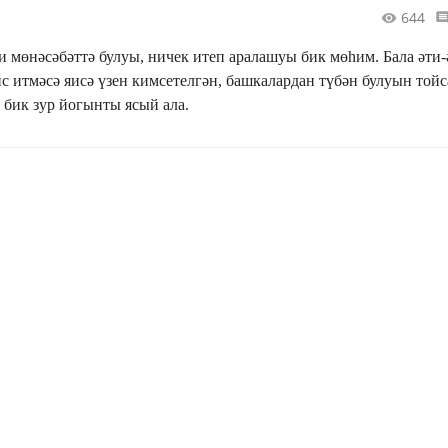
644
 мөнәсәбәттә булуы, ничек итеп аралашуы бик мөһим. Бала әти
итмәсә яисә үзен кимсетелгән, башкалардан түбән булуын тойса, 
 бик зур йогынты ясый ала.