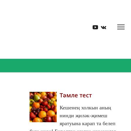
Тәмле тест
Кешенең холкын аның
нинди җиләк-җимеш
яратуына карап та белеп