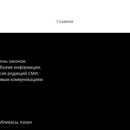
Главная
ены законом.
объеме информации,
асия редакций СМИ.
совым коммуникациям
убликасы, Казан