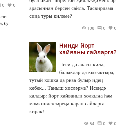
була икән! Бирелгән җиләк-җимешләр
0
0
арасыннан берсен сайла. Тасвирлама
сиңа туры киләме?
-әни
бу
108
0
0
Нинди йорт
хайваны сайларга?
Песи дә аласы килә,
балыклар да кызыктыра,
тутый кошка да риза булыр идең
кебек... Таныш хисләрме? Исеңдә
калдыр: йорт хайванын холкыңа һәм
мөмкинлекләреңә карап сайларга
кирәк!
54
0
0