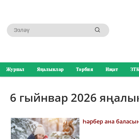
Журнал
Яңалыклар
Тәрбия
Иҗат
ЗТ
6 гыйнвар 2026 яңал
Һәрбер ана баласын