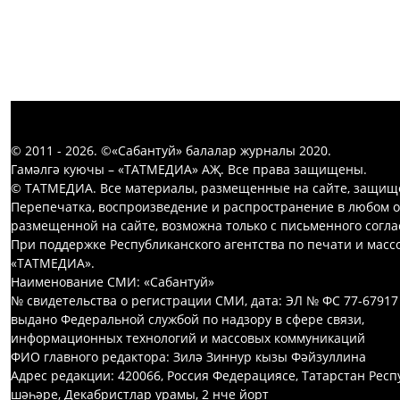
© 2011 - 2026. ©«Сабантуй» балалар журналы 2020.
Гамәлгә куючы – «ТАТМЕДИА» АҖ. Все права защищены.
© ТАТМЕДИА. Все материалы, размещенные на сайте, защищ
Перепечатка, воспроизведение и распространение в любом 
размещенной на сайте, возможна только с письменного согл
При поддержке Республиканского агентства по печати и мас
«ТАТМЕДИА».
Наименование СМИ: «Сабантуй»
№ свидетельства о регистрации СМИ, дата: ЭЛ № ФС 77-67917
выдано Федеральной службой по надзору в сфере связи,
информационных технологий и массовых коммуникаций
ФИО главного редактора: Зилә Зиннур кызы Фәйзуллина
Адрес редакции: 420066, Россия Федерациясе, Татарстан Респ
шәһәре, Декабристлар урамы, 2 нче йорт