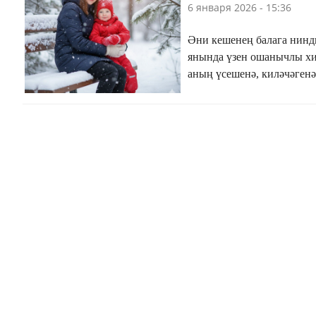
6 января 2026 - 15:36
Әни кешенең балага нинди
янында үзен ошанычлы хис 
аның үсешенә, киләчәгенә