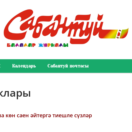
К
Календарь
Сабантуй почтасы
ыклары
а көн саен әйтергә тиешле сүзләр