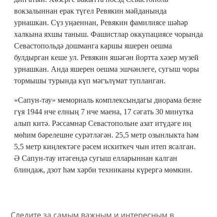
вокзалыннан ерак түгел Ревякин мәйданында
урнашкан. Сүз уңаеннан, Ревякин фамилиясе шәһәр
халкына яхшы таныш. Фашистлар оккупациясе чорында
Севастопольдә дошманга каршы яшерен оешма
булдырган кеше ул. Ревякин яшәгән йортта хәзер музей
урнашкан. Анда яшерен оешма эшчәнлеге, сугыш чоры
тормышы турында күп мәгълүмат тупланган.
«Сапун-тау» мемориаль комплексындагы диорама безне
гүя 1944 нче елның 7 нче маена, 17 сәгать 30 минутка
алып китә. Рәссамнар Севастопольне азат итүдәге иң
мөһим бәрелешне сурәтләгән. 25,5 метр озынлыкта һәм
5,5 метр киңлектәге рәсем искиткеч чын итеп ясалган.
Ә Сапун-тау итәгендә сугыш елларыннан калган
блиндаж, дзот һәм хәрби техниканы күрергә мөмкин.
Следите за самым важным и интересным в