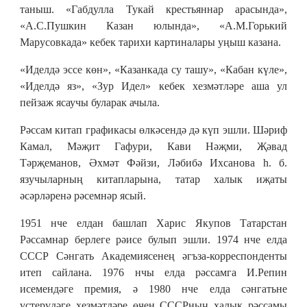
таныш. «Габдулла Тукай крестьяннар арасында»,
«А.С.Пушкин Казан юлында», «А.М.Горький
Марусовкада» кебек тарихи картиналары уңыш казана.
«Иделдә эссе көн», «Казанкада су ташу», «Кабан күле»,
«Иделдә яз», «Зур Идел» кебек хезмәтләре аша ул
пейзаж ясаучы буларак ачыла.
Рәссам китап графикасы өлкәсендә дә күп эшли. Шәриф
Камал, Мәҗит Гафури, Кави Нәҗми, Җәвад
Тәрҗеманов, Әхмәт Фәйзи, Ләбибә Ихсанова һ. б.
язучыларның китапларына, татар халык иҗаты
әсәрләренә рәсемнәр ясый.
1951 нче елдан башлап Харис Якупов Татарстан
Рәссамнар берлеге рәисе булып эшли. 1974 нче елда
СССР Сәнгать Академиясенең әгъза-корреспонденты
итеп сайлана. 1976 нчы елда рәссамга И.Репин
исемендәге премия, ә 1980 нче елда сәнгатьне
үстерүдәге хезмәтләре өчен СССРның халык рәссамы