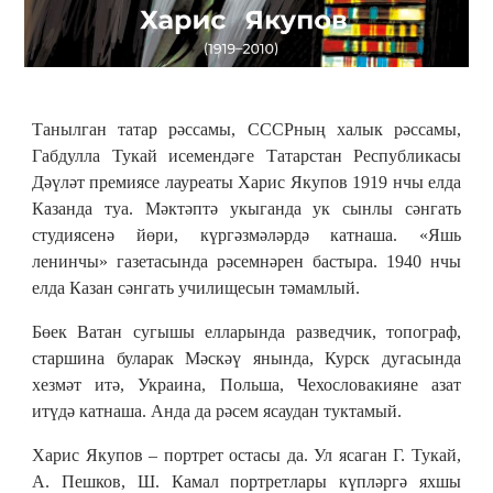
Танылган татар рәссамы, СССРның халык рәссамы,
Габдулла Тукай исемендәге Татарстан Республикасы
Дәүләт премиясе лауреаты Харис Якупов 1919 нчы елда
Казанда туа. Мәктәптә укыганда ук сынлы сәнгать
студиясенә йөри, күргәзмәләрдә катнаша. «Яшь
ленинчы» газетасында рәсемнәрен бастыра. 1940 нчы
елда Казан сәнгать училищесын тәмамлый.
Бөек Ватан сугышы елларында разведчик, топограф,
старшина буларак Мәскәү янында, Курск дугасында
хезмәт итә, Украина, Польша, Чехословакияне азат
итүдә катнаша. Анда да рәсем ясаудан туктамый.
Харис Якупов – портрет остасы да. Ул ясаган Г. Тукай,
А. Пешков, Ш. Камал портретлары күпләргә яхшы