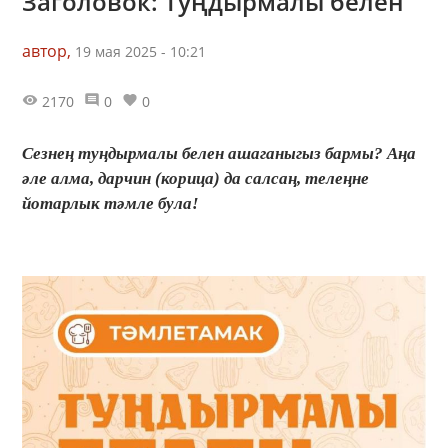
Заголовок: Туңдырмалы белен
автор,
19 мая 2025 - 10:21
2170
0
0
Сезнең туңдырмалы белен ашаганыгыз бармы? Аңа
әле алма, дарчин (корица) да салсаң, телеңне
йотарлык тәмле була!