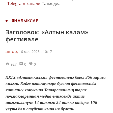
Telegram-канале
Татмедиа
ЯҢАЛЫКЛАР
Заголовок: «Алтын каләм»
фестивале
автор,
16 мая 2025 - 10:17
927
0
0
XXIX «Алтын каләм» фестиваленә быел 356 гариза
килгән. Бәйге нәтиҗәләре буенча фестивальдә
катнашу хокукына Татарстанның төрле
почмакларыннан медиа өлкәсендә актив
шөгыльләнүче 14 яшьтән 24 яшькә кадәрге 106
укучы һәм студент кына ия булган.