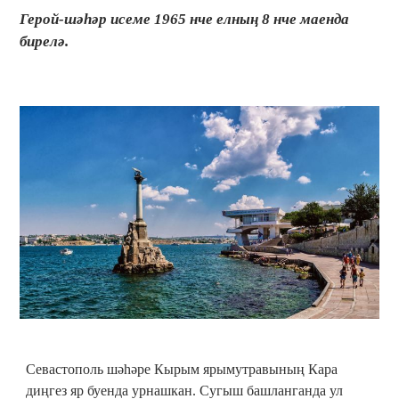
Герой-шәһәр исеме 1965 нче елның 8 нче маенда
бирелә.
Севастополь шәһәре Кырым ярымутравының Кара
диңгез яр буенда урнашкан. Сугыш башланганда ул