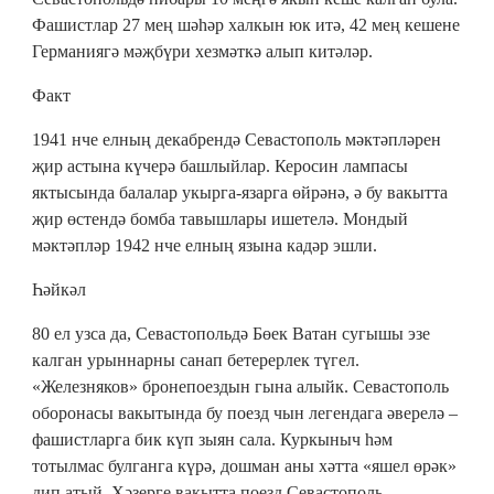
Фашистлар 27 мең шәһәр халкын юк итә, 42 мең кешене
Германиягә мәҗбүри хезмәткә алып китәләр.
Факт
1941 нче елның декабрендә Севастополь мәктәпләрен
җир астына күчерә башлыйлар. Керосин лампасы
яктысында балалар укырга-язарга өйрәнә, ә бу вакытта
җир өстендә бомба тавышлары ишетелә. Мондый
мәктәпләр 1942 нче елның язына кадәр эшли.
Һәйкәл
80 ел узса да, Севастопольдә Бөек Ватан сугышы эзе
калган урыннарны санап бетерерлек түгел.
«Железняков» бронепоездын гына алыйк. Севастополь
оборонасы вакытында бу поезд чын легендага әверелә –
фашистларга бик күп зыян сала. Куркыныч һәм
тотылмас булганга күрә, дошман аны хәтта «яшел өрәк»
дип атый. Хәзерге вакытта поезд Севастополь