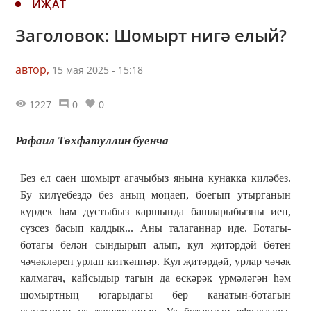
ИҖАТ
Заголовок: Шомырт нигә елый?
автор,
15 мая 2025 - 15:18
1227
0
0
Рафаил Төхфәтуллин буенча
Без ел саен шомырт агачыбыз янына кунакка киләбез.
Бу килүебездә без аның моңаеп, боегып утырганын
күрдек һәм дустыбыз каршында башларыбызны иеп,
сүзсез басып калдык... Аны талаганнар иде. Ботагы-
ботагы белән сындырып алып, кул җитәрдәй бөтен
чәчәкләрен урлап киткәннәр. Кул җитәрдәй, урлар чәчәк
калмагач, кайсыдыр тагын да өскәрәк үрмәләгән һәм
шомыртның югарыдагы бер канатын-ботагын