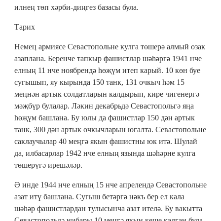
илнең төп хәрби-диңгез базасы була.
Тарих
Немец армиясе Севастопольне кулга төшерә алмый озак
азаплана. Беренче тапкыр фашистлар шәһәргә 1941 нче
елның 11 нче ноябрендә һөҗүм итеп карый. 10 көн буе
сугышып, яу кырында 150 танк, 131 очкыч һәм 15
меңнән артык солдатларын калдырып, кире чигенергә
мәҗбүр булалар. Ләкин декабрьдә Севастопольгә яңа
һөҗүм башлана. Бу юлы да фашистлар 150 дән артык
танк, 300 дән артык очкычларын югалта. Севастопольне
саклаучылар 40 меңгә якын фашистны юк итә. Шулай
да, илбасарлар 1942 нче елның язында шәһәрне кулга
төшерүгә ирешәләр.
Ә инде 1944 нче елның 15 нче апрелендә Севастопольне
азат итү башлана. Сугыш бетәргә нәкъ бер ел кала
шәһәр фашистлардан тулысынча азат ителә. Бу вакытта
Севастопольдә нибары 10 меңгә якын кеше калган була.