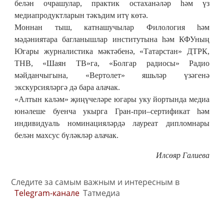
белән очрашулар, практик остаханәләр һәм үз
медиапродуктларын тәкъдим итү көтә.
Моннан тыш, катнашучылар Филология һәм
мәдәниятара багланышлар институтына һәм КФУның
Югары журналистика мәктәбенә, «Татарстан» ДТРК,
ТНВ, «Шаян ТВ»га, «Болгар радиосы» Радио
мәйданчыгына, «Вертолет» яшьләр үзәгенә
экскурсияләргә дә бара алачак.
«Алтын каләм» җиңүчеләре югары уку йортында медиа
юнәлеше буенча укырга Гран-при–сертификат һәм
индивидуаль номинацияләрдә лауреат дипломнары
белән махсус бүләкләр алачак.
Илсөяр Галиева
Следите за самым важным и интересным в
Telegram-канале
Татмедиа