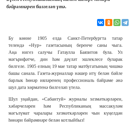
бәйрәмнәрен билгеләп үтә.
Бу көнне 1905 елда Санкт-Петербургта татар
телендә «Нур» газетасының беренче саны чыга.
Аңа нигез салучы Гатаулла Баязитов була. Ул
мәгърифәтче, дин һәм дәүләт эшлеклесе буларак
билгеле. 1905 елның 19 мае татар матбугатының чишмә
башы санала. Газета-журналлар нәшер итү белән бәйле
барлык һөнәр ияләренең профессиональ бәйрәме әнә
шул дата хөрмәтенә билгеләп үтелә.
Шул уңайдан, «Сабантуй» журналы хезмәткәрләрен,
хәбәрчеләрен һәм Республиканың массакүләм
мәгълүмат чаралары хезмәткәрләрен чын күңелдән
һөнәри бәйрәмнәре белән котлыйбыз!