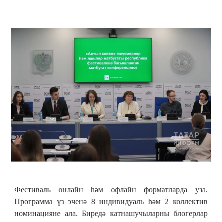
Фестиваль онлайн һәм офлайн форматларда уза.
Программа үз эченә 8 индивидуаль һәм 2 коллектив
номинацияне ала. Биредә катнашучыларны блогерлар