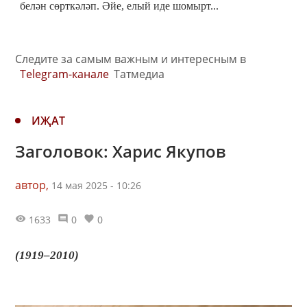
белән сөрткәләп. Әйе, елый иде шомырт...
Следите за самым важным и интересным в
Telegram-канале
Татмедиа
ИҖАТ
Заголовок: Харис Якупов
автор,
14 мая 2025 - 10:26
1633
0
0
(1919–2010)