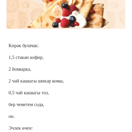
Кирәк булачак:
1,5 стакан кефир,
2 йомырка,
2 чәй кашыгы шикәр комы,
0,5 чәй кашыгы тоз,
бер чеметем сода,
он.
Эчлек өчен: