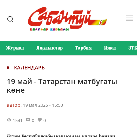
Журнал
Яңалыклар
Тәрбия
Иҗат
ЗТ
КАЛЕНДАРЬ
19 май - Татарстан матбугаты
көне
автор,
19 мая 2025 - 15:50
1541
0
0
Бүген Республикабызның каләм ияләре һөнәри