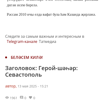
дигән исем бирелә.
Рәссам 2010 нчы елда вафат була һәм Казанда җирләнә.
Следите за самым важным и интересным в
Telegram-канале
Татмедиа
БЕЛӘСЕМ КИЛӘ!
Заголовок: Герой-шәһәр:
Севастополь
автор,
13 мая 2025 - 15:21
1961
0
0