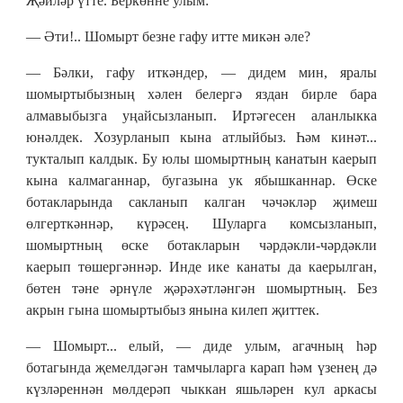
Җәйләр үтте. Беркөнне улым:
— Әти!.. Шомырт безне гафу итте микән әле?
— Бәлки, гафу иткәндер, — дидем мин, яралы
шомыртыбызның хәлен белергә яздан бирле бара
алмавыбызга уңайсызланып. Иртәгесен аланлыкка
юнәлдек. Хозурланып кына атлыйбыз. Һәм кинәт...
тукталып калдык. Бу юлы шомыртның канатын каерып
кына калмаганнар, бугазына ук ябышканнар. Өске
ботакларында сакланып калган чәчәкләр җимеш
өлгерткәннәр, күрәсең. Шуларга комсызланып,
шомыртның өске ботакларын чәрдәкли-чәрдәкли
каерып төшергәннәр. Инде ике канаты да каерылган,
бөтен тәне әрнүле җәрәхәтләнгән шомыртның. Без
акрын гына шомыртыбыз янына килеп җиттек.
— Шомырт... елый, — диде улым, агачның һәр
ботагында җемелдәгән тамчыларга карап һәм үзенең дә
күзләреннән мөлдерәп чыккан яшьләрен кул аркасы