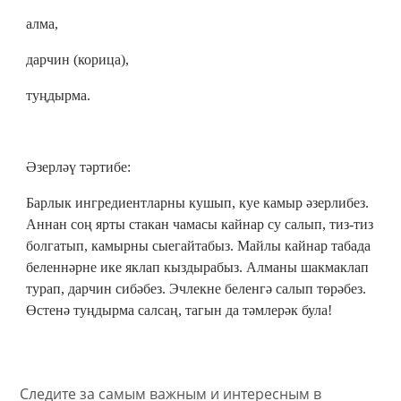
алма,
дарчин (корица),
туңдырма.
Әзерләү тәртибе:
Барлык ингредиентларны кушып, куе камыр әзерлибез.
Аннан соң ярты стакан чамасы кайнар су салып, тиз-тиз
болгатып, камырны сыегайтабыз. Майлы кайнар табада
беленнәрне ике яклап кыздырабыз. Алманы шакмаклап
турап, дарчин сибәбез. Эчлекне беленгә салып төрәбез.
Өстенә туңдырма салсаң, тагын да тәмлерәк була!
Следите за самым важным и интересным в