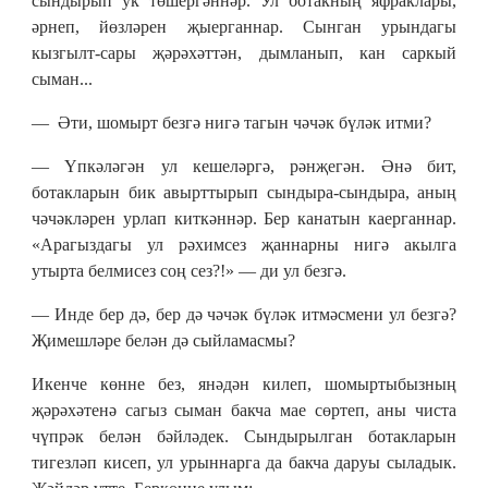
сындырып ук төшергәннәр. Ул ботакның яфраклары,
әрнеп, йөзләрен җыерганнар. Сынган урындагы
кызгылт-сары җәрәхәттән, дымланып, кан саркый
сыман...
— Әти, шомырт безгә нигә тагын чәчәк бүләк итми?
— Үпкәләгән ул кешеләргә, рәнҗегән. Әнә бит,
ботакларын бик авырттырып сындыра-сындыра, аның
чәчәкләрен урлап киткәннәр. Бер канатын каерганнар.
«Арагыздагы ул рәхимсез җаннарны нигә акылга
утырта белмисез соң сез?!» — ди ул безгә.
— Инде бер дә, бер дә чәчәк бүләк итмәсмени ул безгә?
Җимешләре белән дә сыйламасмы?
Икенче көнне без, янәдән килеп, шомыртыбызның
җәрәхәтенә сагыз сыман бакча мае сөртеп, аны чиста
чүпрәк белән бәйләдек. Сындырылган ботакларын
тигезләп кисеп, ул урыннарга да бакча даруы сыладык.