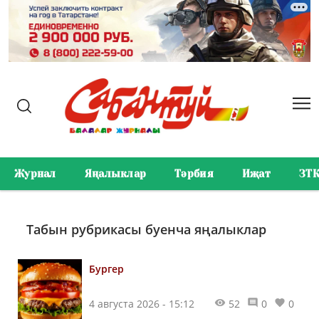
Журнал
Яңалыклар
Тәрбия
Иҗат
ЗТ
Табын рубрикасы буенча яңалыклар
Бургер
4 августа 2026 - 15:12
52
0
0