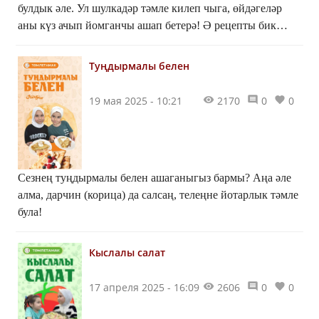
булдык әле. Ул шулкадәр тәмле килеп чыга, өйдәгеләр
аны күз ачып йомганчы ашап бетерә! Ә рецепты бик
гади. Сез дә пешереп карагыз!
Туңдырмалы белен
19 мая 2025 - 10:21
2170
0
0
Сезнең туңдырмалы белен ашаганыгыз бармы? Аңа әле
алма, дарчин (корица) да салсаң, телеңне йотарлык тәмле
була!
Кыслалы салат
17 апреля 2025 - 16:09
2606
0
0