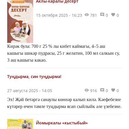
Аклы-каралы десерт
15 октября 2025 - 16:23
781
0
0
Кирәк була: 700 г 25 % лы кибет каймагы, 4–5 аш
кашыгы шикәр пудрасы, 25 г желатин, 100 мл салкын су,
3 аш кашыгы какао.
Туңдырма, син туңдырма!
27 августа 2025 - 14:05
916
0
0
Эх! Җәй бетәргә санаулы көннәр калып килә. Кәефебезне
күтәрер өчен тәмле туңдырма ясап сыйлыйк әле үзебезне.
Йомыркалы «кыстыбый»