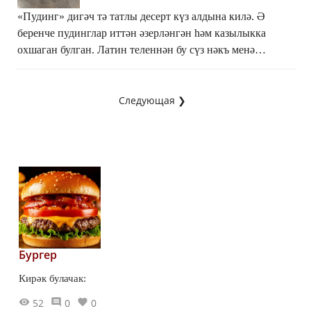
«Пудинг» дигәч тә татлы десерт күз алдына килә. Ә
беренче пудинглар иттән әзерләнгән һәм казылыкка
охшаган булган. Латин теленнән бу сүз нәкъ менә
«казылык» дип тәрҗемә ителә дә! Без исә пудингның
җиләк-җимешлесен әзерләп карарга булдык.
Следующая ❯
Бургер
Кирәк булачак:
52
0
0