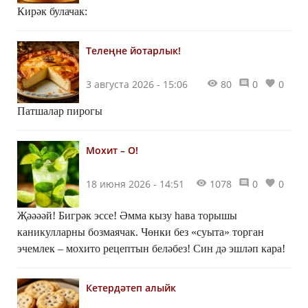
Кирәк булачак:
Телеңне йотарлык!
3 августа 2026 - 15:06
80
0
0
Патшалар пирогы
Мохит – О!
18 июня 2026 - 14:51
1078
0
0
Җәәәәй! Бигрәк эссе! Әмма кызу һава торышы
каникулларны бозмаячак. Чөнки без «суыта» торган
эчемлек – мохито рецептын беләбез! Син дә эшләп кара!
Кетердәтеп алыйк