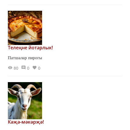
Телеңне йотарлык!
Патшалар пирогы
80
0
0
Кәҗә-мәкәрҗә!