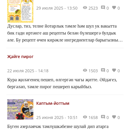
29 июля 2025 - 13:50
2523
0
0
Дуслар, тиз, телне йотарлык тәмле һәм шул ук вакытта
бик гади иртәнге аш рецепты белән бүлешергә булдык
әле. Бу рецепт өчен кирәкле ингредиентлар барыгызның
да суыткычында бардыр.
Җәйге пирог
22 июля 2025 - 14:18
1503
0
0
Кура җиләгенең пешеп, өлгергән чагы җитте. Әйдәгез,
бергәләп, тәмле пирог пешереп карыйбыз.
Каптым-йоттым
25 июня 2025 - 10:51
1658
0
0
Бүген әзерләячәк тәмлүшкәбезне шулай дип атарга