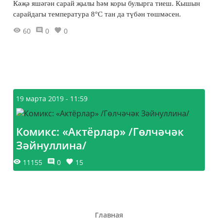
Кәҗә яшәгән сарай җылы һәм коры булырга тиеш. Кышын
сарайдагы температура 8°С тан да түбән төшмәсен.
60
0
0
19 марта 2019 - 11:59
Комикс: «Актёрлар» /Гөлчәчәк
Зәйнуллина/
11155
0
15
Главная