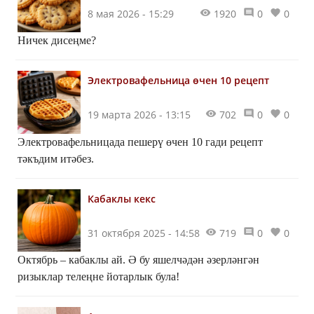
8 мая 2026 - 15:29
1920
0
0
Ничек дисеңме?
Электровафельница өчен 10 рецепт
19 марта 2026 - 13:15
702
0
0
Электровафельницада пешерү өчен 10 гади рецепт
тәкъдим итәбез.
Кабаклы кекс
31 октября 2025 - 14:58
719
0
0
Октябрь – кабаклы ай. Ә бу яшелчәдән әзерләнгән
ризыклар телеңне йотарлык була!