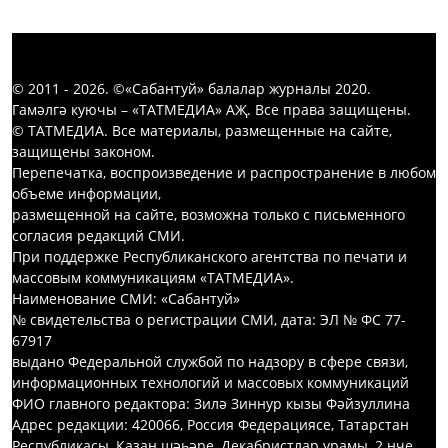
© 2011 - 2026. ©«Сабантуй» балалар журналы 2020.
Гамәлгә куючы – «ТАТМЕДИА» АҖ. Все права защищены.
© ТАТМЕДИА. Все материалы, размещенные на сайте,
защищены законом.
Перепечатка, воспроизведение и распространение в любом
объеме информации,
размещенной на сайте, возможна только с письменного
согласия редакций СМИ.
При поддержке Республиканского агентства по печати и
массовым коммуникациям «ТАТМЕДИА».
Наименование СМИ: «Сабантуй»
№ свидетельства о регистрации СМИ, дата: ЭЛ № ФС 77-
67917
выдано Федеральной службой по надзору в сфере связи,
информационных технологий и массовых коммуникаций
ФИО главного редактора: Зилә Зиннур кызы Фәйзуллина
Адрес редакции: 420066, Россия Федерациясе, Татарстан
Республикасы, Казан шәһәре, Декабристлар урамы, 2 нче