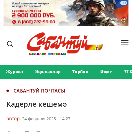
Журнал
Яңалыклар
Тәрбия
Иҗат
ЗТ
САБАНТУЙ ПОЧТАСЫ
Кадерле кешемә
автор,
24 февраля 2025 - 14:27