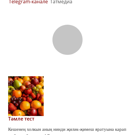
Telegram-канале
Татмедиа
Тәмле тест
Кешенең холкын аның нинди җиләк-җимеш яратуына карап