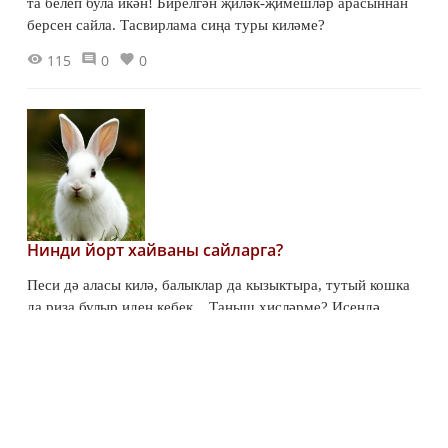
та белеп була икән! Бирелгән җиләк-җимешләр арасыннан
берсен сайла. Тасвирлама сиңа туры киләме?
115
0
0
Нинди йорт хайваны сайларга?
Песи дә аласы килә, балыклар да кызыктыра, тутый кошка
да риза булыр идең кебек... Таныш хисләрме? Исеңдә
калдыр: йорт хайванын холкыңа һәм мөмкинлекләреңә
карап сайларга кирәк!
55
0
0
Тәмле табышмаклар