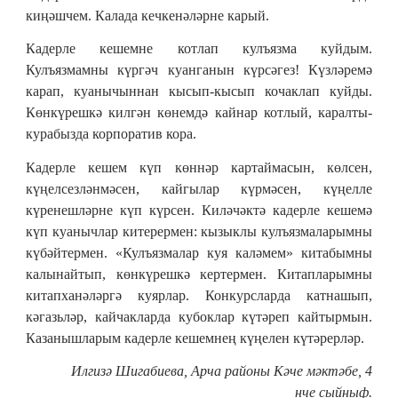
киңәшчем. Калада кечкенәләрне карый.
Кадерле кешемне котлап кулъязма куйдым.
Кулъязмамны күргәч куанганын күрсәгез! Күзләремә
карап, куанычыннан кысып-кысып кочаклап куйды.
Көнкүрешкә килгән көнемдә кайнар котлый, каралты-
курабызда корпоратив кора.
Кадерле кешем күп көннәр картаймасын, көлсен,
күңелсезләнмәсен, кайгылар күрмәсен, күңелле
күренешләрне күп күрсен. Киләчәктә кадерле кешемә
күп куанычлар китерермен: кызыклы кулъязмаларымны
күбәйтермен. «Кулъязмалар куя каләмем» китабымны
калынайтып, көнкүрешкә кертермен. Китапларымны
китапханәләргә куярлар. Конкурсларда катнашып,
кәгазьләр, кайчакларда кубоклар күтәреп кайтырмын.
Казанышларым кадерле кешемнең күңелен күтәрерләр.
Илгизә Шигабиева, Арча районы Кәче мәктәбе, 4
нче сыйныф.