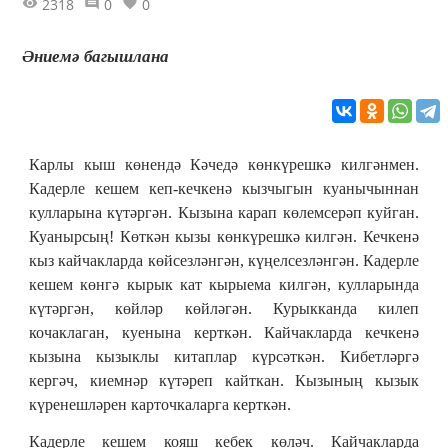
2318
0
0
Әниемә багышлана
Карлы кыш көнендә Кәчедә көнкүрешкә килгәнмен.
Кадерле кешем кеп-кечкенә кызчыгын куанычыннан
кулларына күтәргән. Кызына карап көлемсерәп куйган.
Куанырсың! Көткән кызы көнкүрешкә килгән. Кечкенә
кыз кайчакларда көйсезләнгән, күңелсезләнгән. Кадерле
кешем көнгә кырык кат кырыема килгән, кулларында
күтәргән, көйләр көйләгән. Курыкканда килеп
кочаклаган, куенына керткән. Кайчакларда кечкенә
кызына кызыклы китаплар күрсәткән. Кибетләргә
кергәч, киемнәр күтәреп кайткан. Кызының кызык
күренешләрен карточкаларга керткән.
Кадерле кешем кояш кебек көләч. Кайчакларда