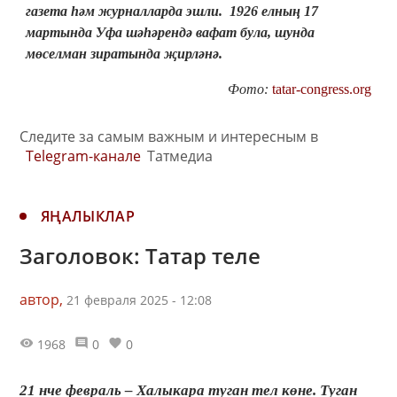
газета һәм журналларда эшли. 1926 елның 17
мартында Уфа шәһәрендә вафат була, шунда
мөселман зиратында җирләнә.
Фото:
tatar-congress.org
Следите за самым важным и интересным в
Telegram-канале
Татмедиа
ЯҢАЛЫКЛАР
Заголовок: Татар теле
автор,
21 февраля 2025 - 12:08
1968
0
0
21 нче февраль – Халыкара туган тел көне. Туган