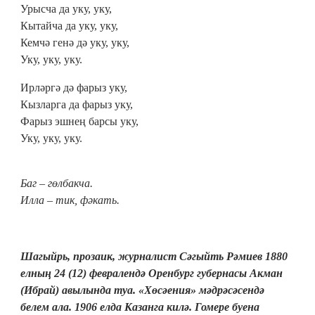
Урысча да уку, уку,
Кытайча да уку, уку,
Кемчә генә дә уку, уку,
Уку, уку, уку.
Ирләргә дә фарыз уку,
Кызларга да фарыз уку,
Фарыз эшнең барсы уку,
Уку, уку, уку.
Баг – гөлбакча.
Илла – тик, фәкать.
Шагыйрь, прозаик, журналист Сәгыйть Рәмиев 1880
елның 24 (12) февралендә Оренбург губернасы Акман
(Ибрай) авылында туа. «Хөсәения» мәдрәсәсендә
белем ала. 1906 елда Казанга килә. Гомере буена