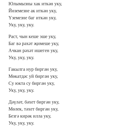
Юлымызны хак иткән уку,
Йөземезне ак иткән уку,
Үземезне баг иткән уку,
Уку, уку, уку.
Раст, чын кеше эше уку,
Баг вә рәхәт җимеше уку,
Ачкан рәхәт ишеген уку,
Уку, уку, уку.
Гакылга нур биргән уку,
Мөкатдәс уй биргән уку,
Су юкта су биргән уку,
Уку, уку, уку.
Дәүләт, бәхет биргән уку,
Мөлек, тәхет биргән уку,
Безгә кирәк илла уку,
Уку, уку, уку.