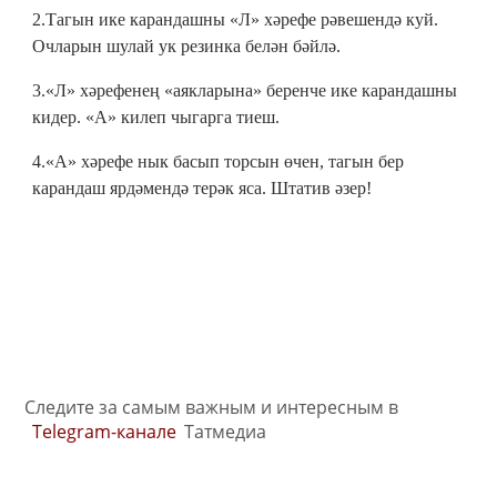
2.Тагын ике карандашны «Л» хәрефе рәвешендә куй.
Очларын шулай ук резинка белән бәйлә.
3.«Л» хәрефенең «аякларына» беренче ике карандашны
кидер. «А» килеп чыгарга тиеш.
4.«А» хәрефе нык басып торсын өчен, тагын бер
карандаш ярдәмендә терәк яса. Штатив әзер!
Следите за самым важным и интересным в
Telegram-канале
Татмедиа