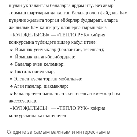
шулай ук талантлы балаларга ярдәм итү. Без авыр
тормыш шартларында калган балалар өчен файдалы һәм
күңелне җылыта торган әйберләр булдырып, аларга
җылылык һәм кайгырту өләшергә тырышабыз.
«КУЛ ҖЫЛЫСЫ» — «ТЕПЛО РУК» хәйрия
конкурсына түбәндәге эшләр кабул ителә:
🔹 Йомшак уенчыклар (бәйләнгән, тегелгән);
🔹 Йомшак китап-бизибордлар;
🔹 Балалар өчен келәмнәр;
🔹Тактиль панельләр;
🔹Эленеп куела торган мобильләр;
🔹Агач пазллар, шакмаклар;
🔹Балалар өчен бәйләнгән яки тегелгән киемнәр һәм
аксессуарлар.
«КУЛ ҖЫЛЫСЫ» — «ТЕПЛО РУК» хәйрия
конкурсында катнашу өчен:
Следите за самым важным и интересным в