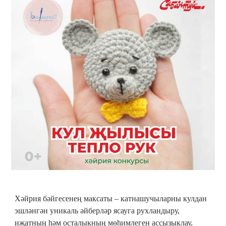
Хәйрия бәйгесенең максаты – катнашучыларны кулдан
эшләнгән уникаль әйберләр ясауга рухландыру,
иҗатның һәм осталыкның мөһимлеген ассызыклау,