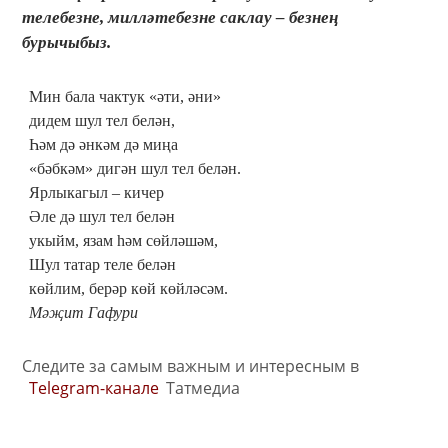
телебезне, милләтебезне саклау – безнең
бурычыбыз.
Мин бала чактук «әти, әни»
дидем шул тел белән,
Һәм дә әнкәм дә миңа
«бәбкәм» дигән шул тел белән.
Ярлыкагыл – кичер
Әле дә шул тел белән
укыйм, язам һәм сөйләшәм,
Шул татар теле белән
көйлим, берәр көй көйләсәм.
Мәҗит Гафури
Следите за самым важным и интересным в
Telegram-канале
Татмедиа