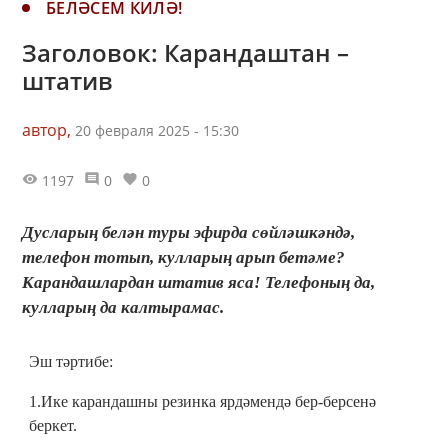
БЕЛӘСЕМ КИЛӘ!
Заголовок: Карандаштан –
штатив
автор,
20 февраля 2025 - 15:30
1197
0
0
Дусларың белән туры эфирда сөйләшкәндә,
телефон тотып, кулларың арып бетәме?
Карандашлардан штатив яса! Телефоның да,
кулларың да калтырамас.
Эш тәртибе:
1.Ике карандашны резинка ярдәмендә бер-берсенә
беркет.