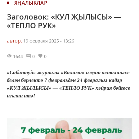
ЯҢАЛЫКЛАР
Заголовок: «КУЛ ҖЫЛЫСЫ» —
«ТЕПЛО РУК»
автор,
19 февраля 2025 - 13:26
1644
0
0
«Сабантуй» журналы «Балама» иҗат остаханәсе
белән берлектә 7 февральдән 24 февральгә кадәр
«КУЛ ҖЫЛЫСЫ» — «ТЕПЛО РУК» хәйрия бәйгесе
игълан итә!