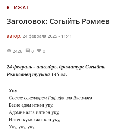
ИҖАТ
Заголовок: Сәгыйть Рәмиев
автор,
24 февраля 2025 - 11:41
2426
0
0
24 февраль - шагыйрь, драматург Сәгыйть
Рәмиевнең тууына 145 ел.
Уку
Сөекле сеңелләрем Гафифә илә Вәсимәгә
Безне адәм иткән уку,
Адәмне алга илткән уку,
Илтеп күккә җиткән уку,
Уку, уку, уку.