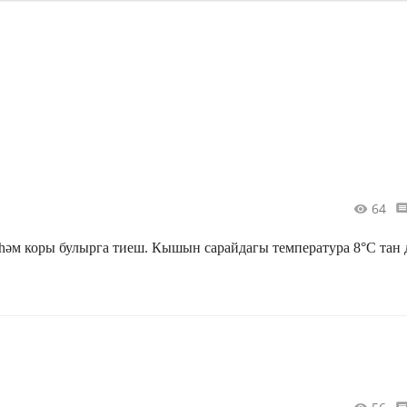
64
һәм коры булырга тиеш. Кышын сарайдагы температура 8°С тан 