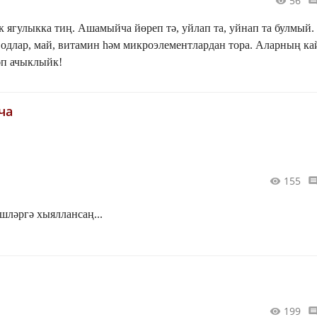
56
к ягулыкка тиң. Ашамыйча йөреп тә, уйлап та, уйнап та булмый.
одлар, май, витамин һәм микроэлементлардан тора. Аларның ка
әп ачыклыйк!
ча
155
шләргә хыяллансаң...
199