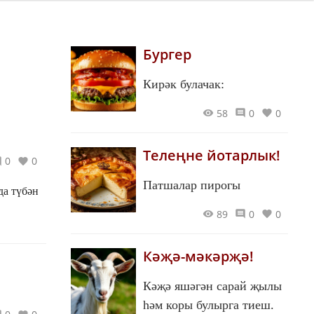
Бургер
Кирәк булачак:
58
0
0
Телеңне йотарлык!
0
0
Патшалар пирогы
да түбән
89
0
0
Кәҗә-мәкәрҗә!
Кәҗә яшәгән сарай җылы
һәм коры булырга тиеш.