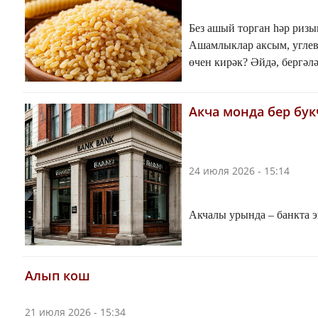
Без ашый торган һәр ризы
Ашамлыклар аксым, углев
өчен кирәк? Әйдә, бергәл
Акча монда бер бук
24 июля 2026 - 15:14
Акчалы урында – банкта э
Алып кош
21 июля 2026 - 15:34