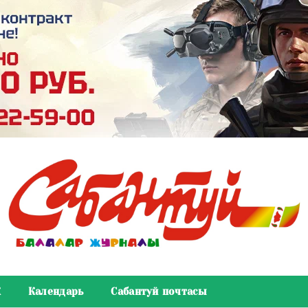
К
Календарь
Сабантуй почтасы