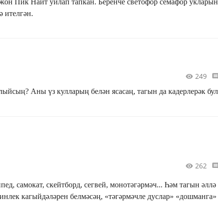
жон Пик Найт уйлап тапкан. Беренче светофор семафор уклары
ә ителгән.
249
лыйсың? Аны үз кулларың белән ясасаң, тагын да кадерлерәк бул
262
д, самокат, скейтборд, сегвей, монотәгәрмәч... Һәм тагын әллә
инлек кагыйдәләрен белмәсәң, «тәгәрмәчле дуслар» «дошманга»