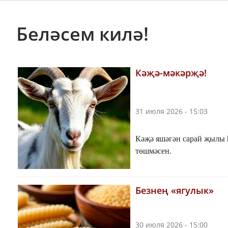
Беләсем килә!
Кәҗә-мәкәрҗә!
31 июля 2026 - 15:03
Кәҗә яшәгән сарай җылы 
төшмәсен.
Безнең «ягулык»
30 июля 2026 - 15:00