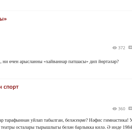
сы»
372
, ни өчен арысланны «хайваннар патшасы» дип йөртәләр?
н спорт
360
ар тарафыннан уйлап табылган, беләсеңме? Нәфис гимнастика! У
театры осталары тырышлыгы белән барлыкка килә. Ә инде 1984