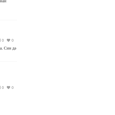
ннан
0
0
а. Син дә
0
0