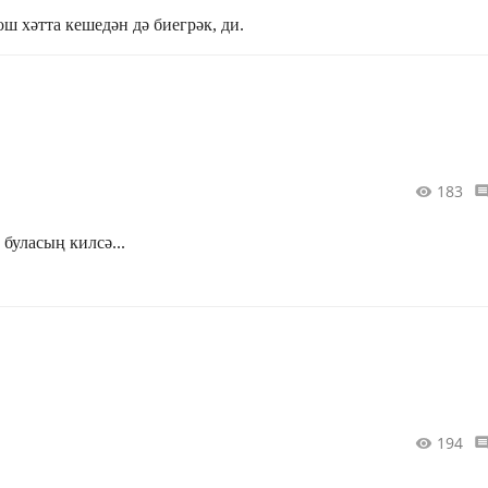
ш хәтта кешедән дә биегрәк, ди.
183
буласың килсә...
194