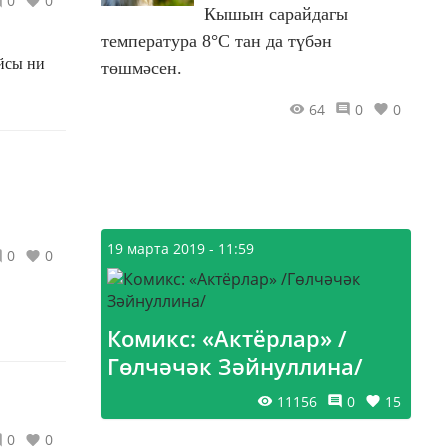
0
0
Кышын сарайдагы
температура 8°С тан да түбән
йсы ни
төшмәсен.
64
0
0
19 марта 2019 - 11:59
0
0
Комикс: «Актёрлар» /
Гөлчәчәк Зәйнуллина/
11156
0
15
0
0