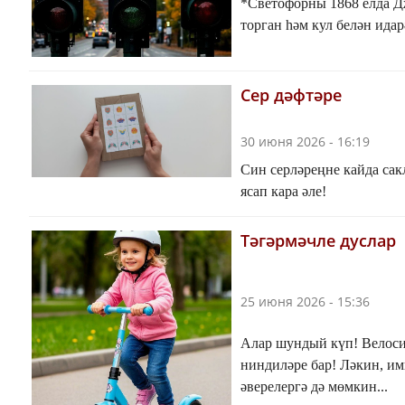
*Светофорны 1868 елда Д
торган һәм кул белән идар
Сер дәфтәре
30 июня 2026 - 16:19
Син серләреңне кайда сак
ясап кара әле!
Тәгәрмәчле дуслар
25 июня 2026 - 15:36
Алар шундый күп! Велосипе
ниндиләре бар! Ләкин, им
әверелергә дә мөмкин...