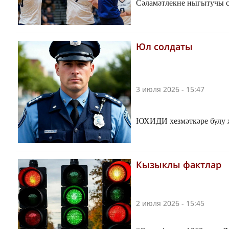
Сәламәтлекне ныгытучы с
Юл солдаты
3 июля 2026 - 15:47
ЮХИДИ хезмәткәре булу җ
Кызыклы фактлар
2 июля 2026 - 15:45