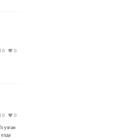
0
0
0
0
л узган
 елда