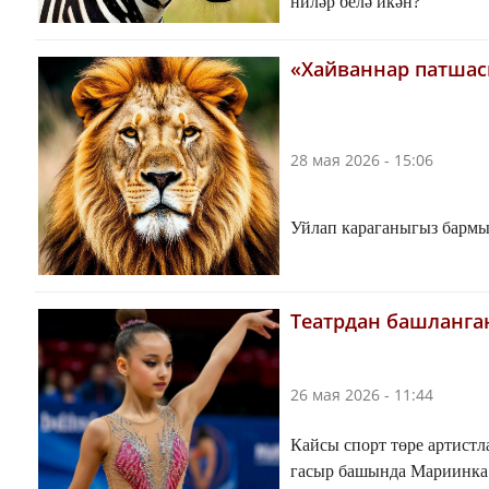
ниләр белә икән?
«Хайваннар патша
28 мая 2026 - 15:06
Уйлап караганыгыз бармы
Театрдан башланга
26 мая 2026 - 11:44
Кайсы спорт төре артистл
гасыр башында Мариинка 