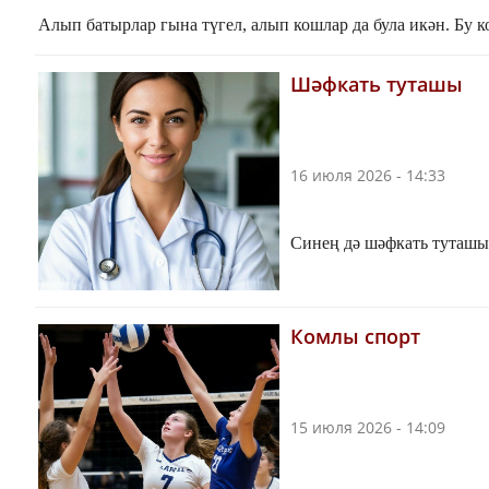
Алып батырлар гына түгел, алып кошлар да була икән. Бу ко
Шәфкать туташы
16 июля 2026 - 14:33
Синең дә шәфкать туташы 
Комлы спорт
15 июля 2026 - 14:09