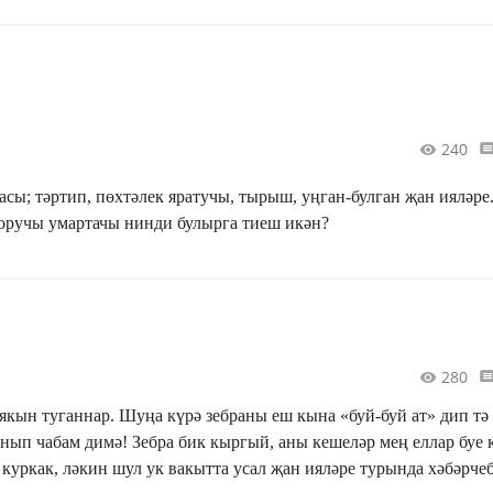
240
асы; тәртип, пөхтәлек яратучы, тырыш, уңган-булган җан ияләре
торучы умартачы нинди булырга тиеш икән?
280
 якын туганнар. Шуңа күрә зебраны еш кына «буй-буй ат» дип тә
анып чабам димә! Зебра бик кыргый, аны кешеләр мең еллар буе 
 куркак, ләкин шул ук вакытта усал җан ияләре турында хәбәрче