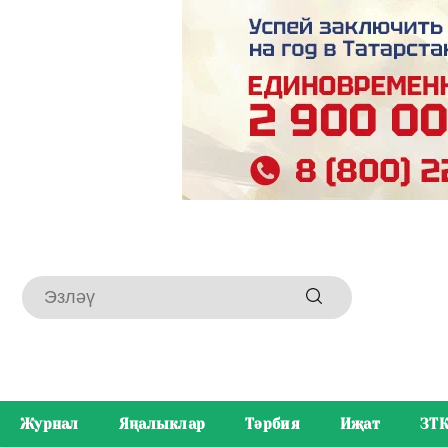
Журнал
Яңалыклар
Тәрбия
Иҗат
ЗТ