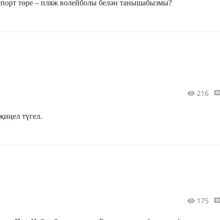
порт төре – пляж волейболы белән танышабызмы?
216
иңел түгел.
175