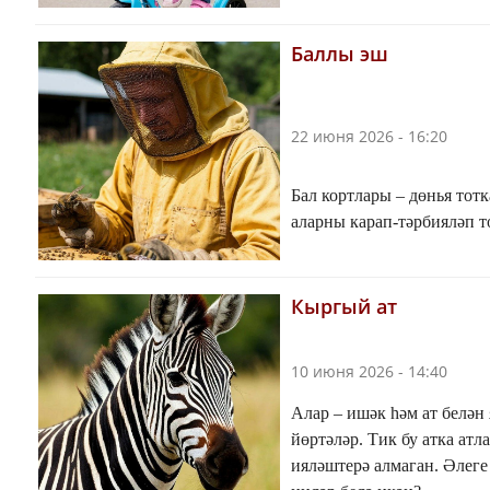
Баллы эш
22 июня 2026 - 16:20
Бал кортлары – дөнья тотк
аларны карап-тәрбияләп 
Кыргый ат
10 июня 2026 - 14:40
Алар – ишәк һәм ат белән
йөртәләр. Тик бу атка атл
ияләштерә алмаган. Әлеге