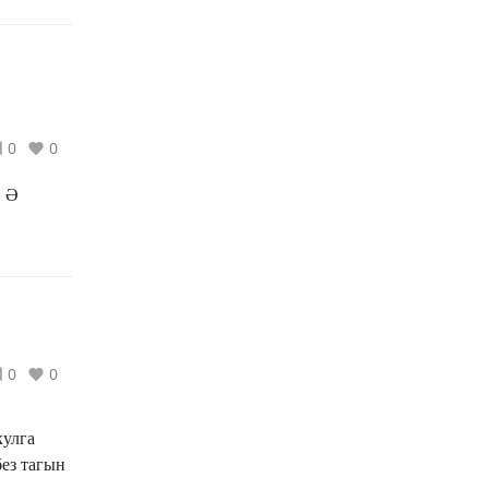
0
0
. Ә
0
0
кулга
без тагын