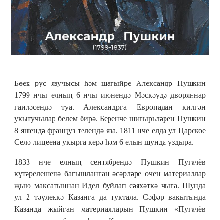
Бөек рус язучысы һәм шагыйре Александр Пушкин
1799 нчы елның 6 нчы июнендә Мәскәүдә дворяннар
гаиләсендә туа. Александрга Европадан килгән
укытучылар белем бирә. Беренче шигырьләрен Пушкин
8 яшендә француз телендә яза. 1811 нче елда ул Царское
Село лицеена укырга керә һәм 6 елын шунда уздыра.
1833 нче елның сентябрендә Пушкин Пугачёв
күтәрелешенә багышланган әсәрләре өчен материаллар
җыю максатыннан Идел буйлап сәяхәткә чыга. Шунда
ул 2 тәүлеккә Казанга да туктала. Сәфәр вакытында
Казанда җыйган материалларын Пушкин «Пугачёв