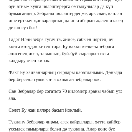
буй атны» кулга ияләштерергә омтылучылар да күп
булмагандыр. Зебраны ияләштердеңме, арыслан, каплан
ише ерткыч җанварларның да игътибарын җәлеп итәсең
дигән сүз бит!
Гадәт Нәни зебра тугач та, әнисе, сабыен ияртеп, өч
көнгә көтүдән китеп тора. Бу вакыт кечкенә зебрага
әнисенең исен, тавышын, буй-буй сырларын истә
калдыру өчен кирәк.
Факт Бу хайваннарның сырлары кабатланмый. Дөньяда
бер-берсенә тулысынча охшаган зебралар юк.
Сан Зебралар бер сәгатьтә 70 километр араны чабып үтә
ала.
Сәләт Бу җан ияләре басып йоклый.
Туклану Зебралар чирәм, агач кайрылары, хәтта кайбер
үсемлек тамырлары белән дә туклана. Алар көне буе