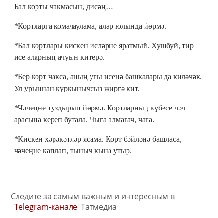
Бал корты чакмасын, дисәң…
*Кортларга комачаулама, алар юлында йөрмә.
*Бал кортлары кискен исләрне яратмый. Хушбуй, тир
исе аларның ачуын китерә.
*Бер корт чакса, аның угы исенә башкалары да киләчәк.
Ул урыннан куркынычсыз җиргә кит.
*Чәчеңне туздырып йөрмә. Кортларның күбесе чәч
арасына кереп бутала. Чыга алмагач, чага.
*Кискен хәрәкәтләр ясама. Корт бәйләнә башласа,
чәчеңне каплап, тыныч кына утыр.
Следите за самым важным и интересным в
Telegram-канале
Татмедиа