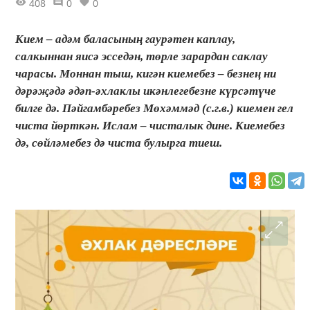
408
0
0
Кием – адәм баласының гаурәтен каплау,
салкыннан яисә эсседән, төрле зарардан саклау
чарасы. Моннан тыш, кигән киемебез – безнең ни
дәрәҗәдә әдәп-әхлаклы икәнлегебезне күрсәтүче
билге дә. Пәйгамбәребез Мөхәммәд (с.г.в.) киемен гел
чиста йөрткән. Ислам – чисталык дине. Киемебез
дә, сөйләмебез дә чиста булырга тиеш.