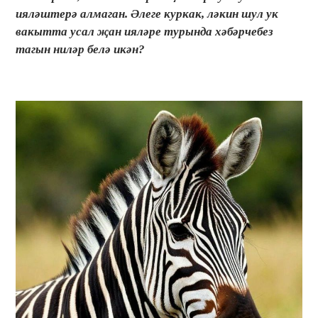
ияләштерә алмаган. Әлеге куркак, ләкин шул ук
вакытта усал җан ияләре турында хәбәрчебез
тагын ниләр белә икән?