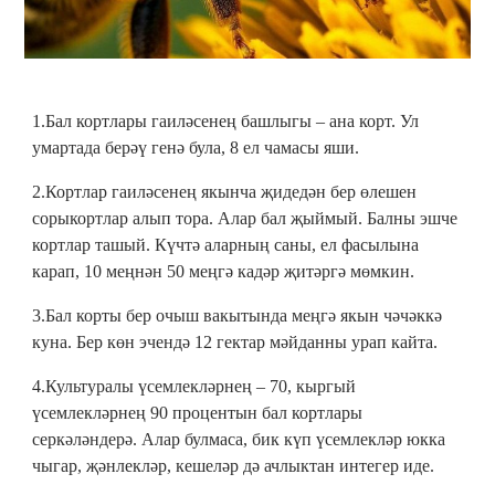
1.Бал кортлары гаиләсенең башлыгы – ана корт. Ул
умартада берәү генә була, 8 ел чамасы яши.
2.Кортлар гаиләсенең якынча җидедән бер өлешен
сорыкортлар алып тора. Алар бал җыймый. Балны эшче
кортлар ташый. Күчтә аларның саны, ел фасылына
карап, 10 меңнән 50 меңгә кадәр җитәргә мөмкин.
3.Бал корты бер очыш вакытында меңгә якын чәчәккә
куна. Бер көн эчендә 12 гектар мәйданны урап кайта.
4.Культуралы үсемлекләрнең – 70, кыргый
үсемлекләрнең 90 процентын бал кортлары
серкәләндерә. Алар булмаса, бик күп үсемлекләр юкка
чыгар, җәнлекләр, кешеләр дә ачлыктан интегер иде.