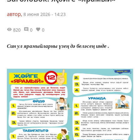
автор,
8 июня 2026 - 14:23
820
0
0
Син ул ярамыйларны үзең дә беләсең инде .