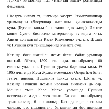
тарихы» китабында һәм «Капитан кызы» романында
файдалана.
Шәһәргә килгәч тә, шагыйрь хәзерге Рәхмәтуллиннар
урамындагы «Дворяннар җыелышы» кунакханәсендә
куна. (Бүгенге көндә бина ташландык хәлдә). Икенче
көнне Сукно бистәсенә материаллар тупларга китә.
Аннан соң шагыйрь Казан Кирмәненә туктала. Шулай
ук Пушкин күп танышларында кунакта була.
Казанда бөек шагыйрь исеме белән бәйле урыннар
шактый. Әйтик, 1899 нчы елда, шагыйрьнең 100
еллыгы уңаеннан, Пушкин урамы барлыкка килә. Ә
1965 нчы елда Муса Җәлил исемендәге Опера һәм балет
театры янында Пушкинга һәйкәл куела. Шулай ук
Казанда Пушкин исемен йөрткән гимназия дә бар.
Моннан тыш, Карл Маркс урамында Пушкин
исемендәге мәдәни үзәк эшли. Ел саен шагыйрьнең
туган көнендә, 6 нчы июньдә, Казанда төрле кызыклы
чаралар, рус мәдәниятенә багышланган фестивальләр