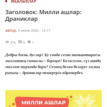
ЯҢАЛЫКЛАР
Заголовок: Милли ашлар:
Драниклар
автор,
9 июня 2026 - 14:17
376
0
1
Добры дзень, дуслар! Бу санда сезне таныштырасы
милләтнең символы – бәрәңге! Беләсезме, сүз нинди
милләт турында бара? Сезнең белән белорус халкы
ризыгы – драниклар пешерергә өйрәнербез.