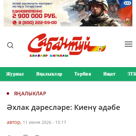
Журнал
Яңалыклар
Тәрбия
Иҗат
ЗТ
ЯҢАЛЫКЛАР
Әхлак дәресләре: Киенү әдәбе
автор,
11 июня 2026 - 15:17