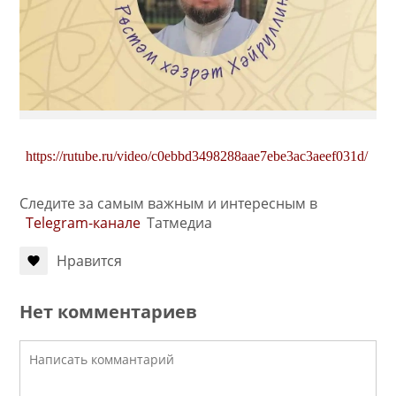
https://rutube.ru/video/c0ebbd3498288aae7ebe3ac3aeef031d/
Следите за самым важным и интересным в
Telegram-канале
Татмедиа
Нравится
Нет комментариев