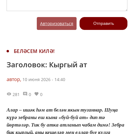
Авторизоваться
Отправить
БЕЛӘСЕМ КИЛӘ!
Заголовок: Кыргый ат
автор,
10 июня 2026 - 14:40
281
0
0
Алар – ишәк һәм ат белән якын туганнар. Шуңа
күрә зебраны еш кына «буй-буй ат» дип тә
йөртәләр. Тик бу атка атланып чабам димә! Зебра
бик кыргый, аны кешеләр мең еллар буе кулга