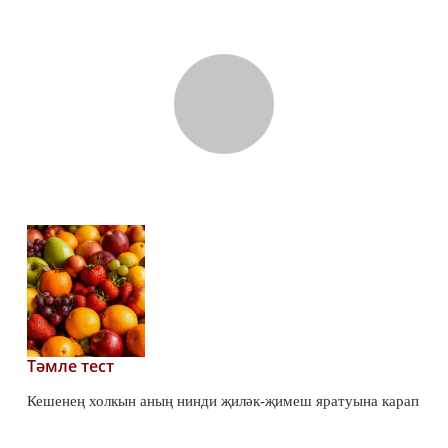
Тәмле тест
Кешенең холкын аның нинди җиләк-җимеш яратуына карап
та белеп була икән! Бирелгән җиләк-җимешләр арасыннан
берсен сайла. Тасвирлама сиңа туры киләме?