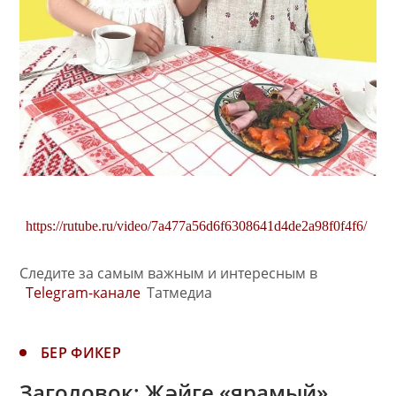
https://rutube.ru/video/7a477a56d6f6308641d4de2a98f0f4f6/
Следите за самым важным и интересным в
Telegram-канале
Татмедиа
БЕР ФИКЕР
Заголовок: Җәйге «ярамый»