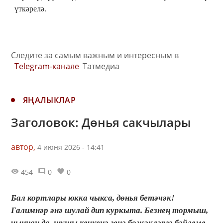
үткәрелә.
Следите за самым важным и интересным в
Telegram-канале
Татмедиа
ЯҢАЛЫКЛАР
Заголовок: Дөнья сакчылары
автор,
4 июня 2026 - 14:41
454
0
0
Бал кортлары юкка чыкса, дөнья бетәчәк!
Галимнәр әнә шулай дип куркыта. Безнең тормыш,
чыннан да, шушы кечкенә генә бөҗәкләргә бәйлеме