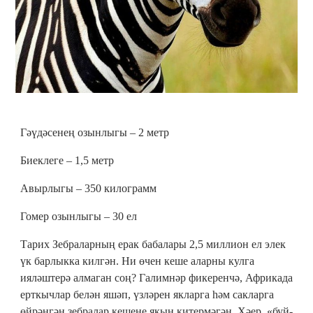
Гәүдәсенең озынлыгы – 2 метр
Биеклеге – 1,5 метр
Авырлыгы – 350 килограмм
Гомер озынлыгы – 30 ел
Тарих Зебраларның ерак бабалары 2,5 миллион ел элек
үк барлыкка килгән. Ни өчен кеше аларны кулга
ияләштерә алмаган соң? Галимнәр фикеренчә, Африкада
ерткычлар белән яшәп, үзләрен якларга һәм сакларга
өйрәнгән зебралар кешене якын китермәгән. Хәер, «буй-