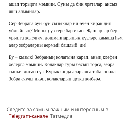
ашап торырга мөмкин. Суны да бик яраталар, ансыз
яши алмыйлар.
Сер Зебрага буй-буй сызыклар ни өчен кирәк дип
уйлыйсың? Моның үз сере бар икән. Җанварлар бер
урынга җыелгач, дошманнарының күзләре камаша һәм
алар зебраларны аермый башлый, ди!
Бу – кызык! Зебраның колагына карап, аның кәефен
белергә мөмкин. Колаклар туры басып торса, зебра
тыныч дигән сүз. Курыкканда алар алга таба юнәлә.
Зебра ачулы икән, колакларын артка җибәрә.
Следите за самым важным и интересным в
Telegram-канале
Татмедиа