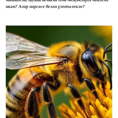
икән? Алар нәрсәсе белән үзенчәлекле?