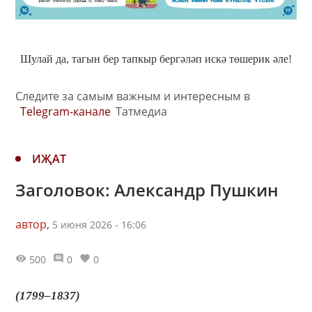
Шулай да, тагын бер тапкыр бергәләп искә төшерик әле!
Следите за самым важным и интересным в
Telegram-канале
Татмедиа
ИҖАТ
Заголовок: Александр Пушкин
автор,
5 июня 2026 - 16:06
500
0
0
(1799–1837)