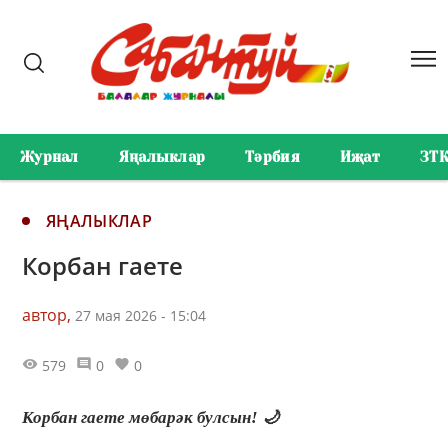
Журнал
Яңалыклар
Тәрбия
Иҗат
ЗТ
ЯҢАЛЫКЛАР
Корбан гаете
автор,
27 мая 2026 - 15:04
579
0
0
Корбан гаете мөбарәк булсын! 🌙