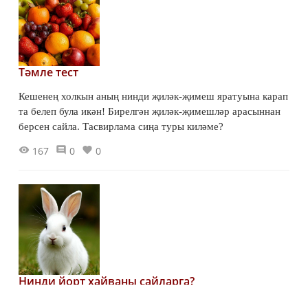
Тәмле тест
Кешенең холкын аның нинди җиләк-җимеш яратуына карап
та белеп була икән! Бирелгән җиләк-җимешләр арасыннан
берсен сайла. Тасвирлама сиңа туры киләме?
167
0
0
Нинди йорт хайваны сайларга?
Песи дә аласы килә, балыклар да кызыктыра, тутый кошка