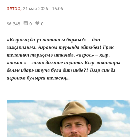
автор,
21 мая 2026 - 16:06
348
0
0
«Кырның да үз патшасы бармы?» – дип
гаҗәпләнмә. Агроном турында әйтәбез! Грек
теленнән тәрҗемә иткәндә, «агрос» – кыр,
«номос» – закон дигәнне аңлата. Кыр законнары
белән идарә итүче була бит инде?! Әгәр син дә
агроном булырга теләсәң...