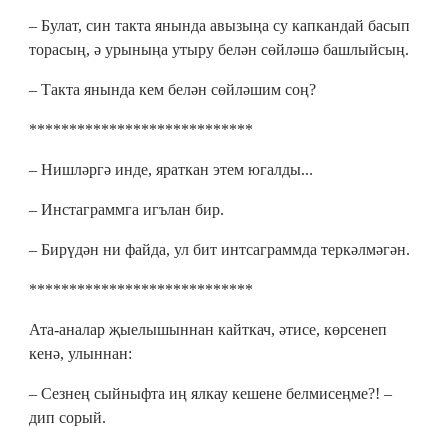
– Булат, син такта янында авызыңа су капкандай басып
торасың, ә урыныңа утыру белән сөйләшә башлыйсың.
– Такта янында кем белән сөйләшим соң?
****************************
– Нишләргә инде, яраткан этем югалды...
– Инстаграммга игълан бир.
– Бирүдән ни файда, ул бит интсаграммда теркәлмәгән.
****************************
Ата-аналар җыелышыннан кайткач, әтисе, көрсенеп
кенә, улыннан:
– Сезнең сыйныфта иң ялкау кешене белмисеңме?! –
дип сорый.