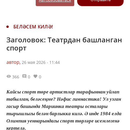
БЕЛӘСЕМ КИЛӘ!
Заголовок: Театрдан башланган
спорт
автор,
26 мая 2026 - 11:44
366
0
0
Кайсы спорт төре артистлар тарафыннан уйлап
табылган, беләсеңме? Нәфис гимнастика! Ул узган
гасыр башында Мариинка театры осталары
тырышлыгы белән барлыкка килә. Ә инде 1984 елда
Олимпия уеннарындагы спорт төрләре исемлегенә
кертелә.