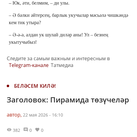
– Юк, әти, белмим, – ди улы.
– Ә бәлки әйтерсең, барлык укучылар мәсьәлә чишкәндә
кем тик утыра?
– Ә-ә-ә, алдан ук шулай диләр аны! Ул – безнең
укытучыбыз!
Следите за самым важным и интересным в
Telegram-канале
Татмедиа
БЕЛӘСЕМ КИЛӘ!
Заголовок: Пирамида төзүчеләр
автор,
22 мая 2026 - 16:10
382
0
0