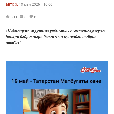
автор,
19 мая 2026 - 16:00
509
0
0
«Сабантуй» журналы редакциясе хезмәткәрләрен
һөнәри бәйрәмнәре белән чын күңелдән тәбрик
итәбез!