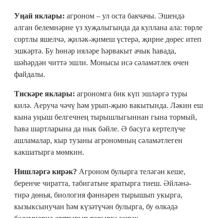
Уңай яклары:
агроном – ул оста бакчачы. Эшендә
алган белемнәрне үз хуҗалыгында да куллана ала: төрле
сортлы яшелчә, җиләк-җимеш үстерә, җирне дөрес итеп
эшкәртә. Бу һөнәр ияләре һәрвакыт ачык һавада,
шәһәрдән читтә эшли. Монысы исә сәламәтлек өчен
файдалы.
Тискәре яклары:
агрономга бик күп эшләргә туры
килә. Аеруча чәчү һәм урып-җыю вакытында. Ләкин еш
кына уңыш белгечнең тырышлыгыннан гына тормый,
һава шартларына да нык бәйле. Ә басуга кертелүче
ашламалар, кыр тузаны агрономның сәламәтлеген
какшатырга мөмкин.
Нишләргә кирәк?
Агроном булырга теләгән кеше,
беренче чиратта, табигатьне яратырга тиеш. Әйләнә-
тирә дөнья, биология фәннәрен тырышып укырга,
кызыксынучан һәм күзәтүчән булырга, бу өлкәдә