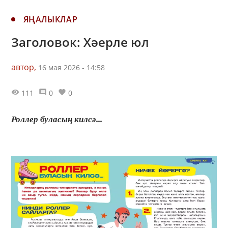
ЯҢАЛЫКЛАР
Заголовок: Хәерле юл
автор,
16 мая 2026 - 14:58
111
0
0
Роллер буласың килсә...