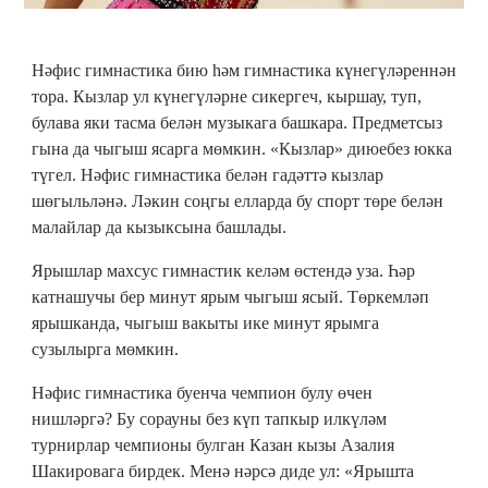
Нәфис гимнастика бию һәм гимнастика күнегүләреннән
тора. Кызлар ул күнегүләрне сикергеч, кыршау, туп,
булава яки тасма белән музыкага башкара. Предметсыз
гына да чыгыш ясарга мөмкин. «Кызлар» диюебез юкка
түгел. Нәфис гимнастика белән гадәттә кызлар
шөгыльләнә. Ләкин соңгы елларда бу спорт төре белән
малайлар да кызыксына башлады.
Ярышлар махсус гимнастик келәм өстендә уза. Һәр
катнашучы бер минут ярым чыгыш ясый. Төркемләп
ярышканда, чыгыш вакыты ике минут ярымга
сузылырга мөмкин.
Нәфис гимнастика буенча чемпион булу өчен
нишләргә? Бу сорауны без күп тапкыр илкүләм
турнирлар чемпионы булган Казан кызы Азалия
Шакировага бирдек. Менә нәрсә диде ул: «Ярышта