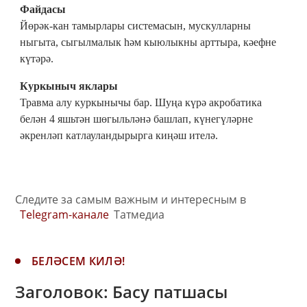
Файдасы
Йөрәк-кан тамырлары системасын, мускулларны
ныгыта, сыгылмалык һәм кыюлыкны арттыра, кәефне
күтәрә.
Куркыныч яклары
Травма алу куркынычы бар. Шуңа күрә акробатика
белән 4 яшьтән шөгыльләнә башлап, күнегүләрне
әкренләп катлауландырырга киңәш ителә.
Следите за самым важным и интересным в
Telegram-канале
Татмедиа
БЕЛӘСЕМ КИЛӘ!
Заголовок: Басу патшасы