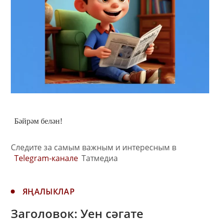
Бәйрәм белән!
Следите за самым важным и интересным в
Telegram-канале
Татмедиа
ЯҢАЛЫКЛАР
Заголовок: Уен сәгате