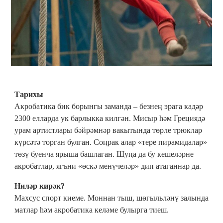
Тарихы
Акробатика бик борынгы заманда – безнең эрага кадәр
2300 елларда ук барлыкка килгән. Мисыр һәм Грециядә
урам артистлары бәйрәмнәр вакытында төрле трюклар
күрсәтә торган булган. Соңрак алар «тере пирамидалар»
төзү буенча ярыша башлаган. Шуңа да бу кешеләрне
акробатлар, ягъни «өскә менүчеләр» дип атаганнар да.
Ниләр кирәк?
Махсус спорт киеме. Моннан тыш, шөгыльләнү залында
матлар һәм акробатика келәме булырга тиеш.