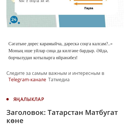
Сәгатьне дөрес карамыйча, дәрескә соңга калсам?..»
Моның ише уйлар сиңа да килгәне бардыр. Әйдә,
борчылудан котылырга өйрәнәбез!
Следите за самым важным и интересным в
Telegram-канале
Татмедиа
ЯҢАЛЫКЛАР
Заголовок: Татарстан Матбугат
көне