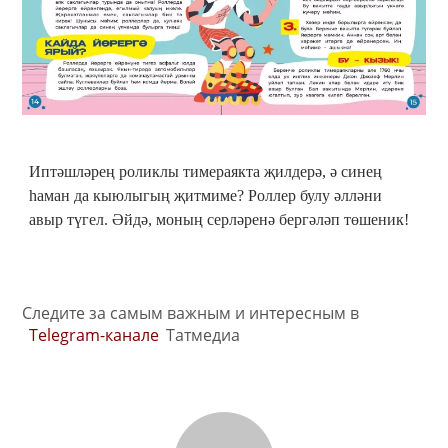
Иптәшләрең роликлы тимераякта җилдерә, ә синең
һаман да кыюлыгың җитмиме? Роллер булу әлләни
авыр түгел. Әйдә, моның серләренә бергәләп төшеник!
Следите за самым важным и интересным в
Telegram-канале
Татмедиа