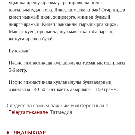
уңышка ирешү-ирешмәү тренировкада ничек
шөгыльләнүдән тора. Ялкауланмаска кирәк! Әгәр нидер
килеп чыкмый икән, җиңелергә, миннән булмый,
дияргә ярамый. Килеп чыкканчы тырышырга кирәк.
Максат куеп, иренмичә, шул максатка таба барсаң,
җиңүгә ирешеп була!»
Бу кызык!
Нәфис гимнастикада кулланылучы тасманың озынлыгы
5-6 метр.
Нәфис гимнастикада кулланылучы булаваларның
озынлыгы - 40-50 сантиметр, авырлыгы - 150 грамм.
Следите за самым важным и интересным в
Telegram-канале
Татмедиа
ЯҢАЛЫКЛАР