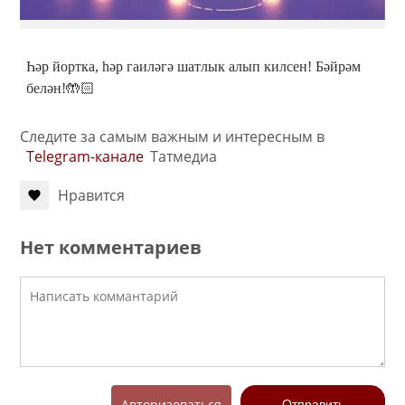
Һәр йортка, һәр гаиләгә шатлык алып килсен! Бәйрәм
белән!🤲🏻
Следите за самым важным и интересным в
Telegram-канале
Татмедиа
Нравится
Нет комментариев
Авторизоваться
Отправить