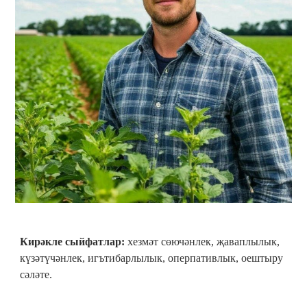
Кирәкле сыйфатлар:
хезмәт сөючәнлек, җаваплылык,
күзәтүчәнлек, игътибарлылык, оперпативлык, оештыру
сәләте.