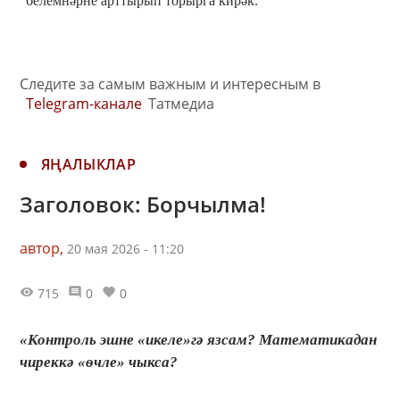
белемнәрне арттырып торырга кирәк.
Следите за самым важным и интересным в
Telegram-канале
Татмедиа
ЯҢАЛЫКЛАР
Заголовок: Борчылма!
автор,
20 мая 2026 - 11:20
715
0
0
«Контроль эшне «икеле»гә язсам? Математикадан
чиреккә «өчле» чыкса?