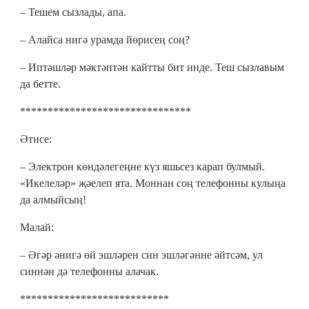
– Тешем сызлады, апа.
– Алайса нигә урамда йөрисең соң?
– Иптәшләр мәктәптән кайтты бит инде. Теш сызлавым
да бетте.
*******************************
Әтисе:
– Электрон көндәлегеңне күз яшьсез карап булмый.
«Икелеләр» җәелеп ята. Моннан соң телефонны кулыңа
да алмыйсың!
Малай:
– Әгәр әнигә өй эшләрен син эшләгәнне әйтсәм, ул
синнән дә телефонны алачак.
***************************