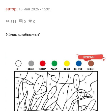
автор,
18 мая 2026 - 15:01
511
0
0
Уйнап алабызмы?