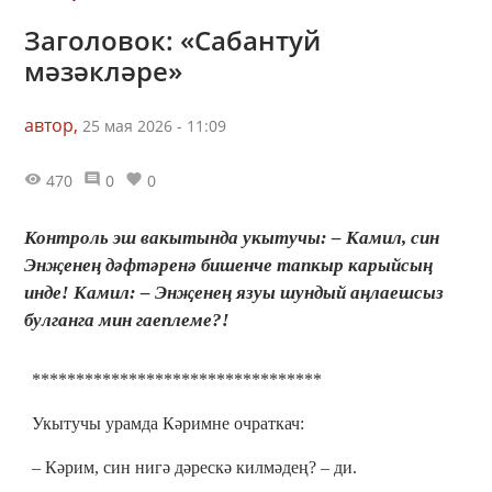
Заголовок: «Сабантуй
мәзәкләре»
автор,
25 мая 2026 - 11:09
470
0
0
Контроль эш вакытында укытучы: – Камил, син
Энҗенең дәфтәренә бишенче тапкыр карыйсың
инде! Камил: – Энҗенең язуы шундый аңлаешсыз
булганга мин гаеплеме?!
*********************************
Укытучы урамда Кәримне очраткач:
– Кәрим, син нигә дәрескә килмәдең? – ди.