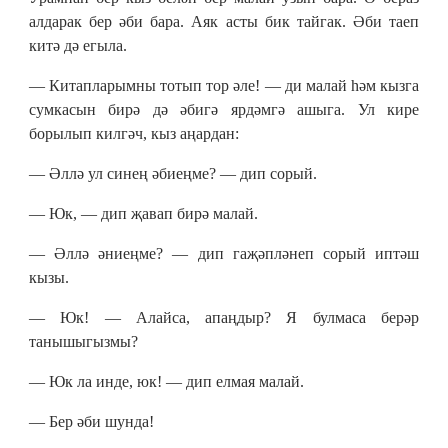
алдарак бер әби бара. Аяк асты бик тайгак. Әби таеп
китә дә егыла.
— Китапларымны тотып тор әле! — ди малай һәм кызга
сумкасын бирә дә әбигә ярдәмгә ашыга. Ул кире
борылып килгәч, кыз аңардан:
— Әллә ул синең әбиеңме? — дип сорый.
— Юк, — дип җавап бирә малай.
— Әллә әниеңме? — дип гаҗәпләнеп сорый иптәш
кызы.
— Юк! — Алайса, апаңдыр? Я булмаса берәр
танышыгызмы?
— Юк ла инде, юк! — дип елмая малай.
— Бер әби шунда!