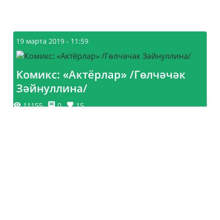
19 марта 2019 - 11:59
Комикс: «Актёрлар» /Гөлчәчәк
Зәйнуллина/
11155
0
15
Главная
© 2011 - 2026. ©«Сабантуй» балалар журналы 2020.
Гамәлгә куючы – «ТАТМЕДИА» АҖ. Все права защищены.