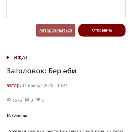
Авторизоваться
Отправить
ИҖАТ
Заголовок: Бер әби
автор,
11 ноября 2025 - 13:41
1575
0
0
В. Осеева
Урамнан бер кыз белән бер малай узып бара. Ә бераз