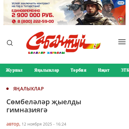
Журнал
Яңалыклар
Тәрбия
Иҗат
ЗТ
ЯҢАЛЫКЛАР
Сөмбеләләр җыелды
гимназиягә
автор,
12 ноября 2025 - 16:24