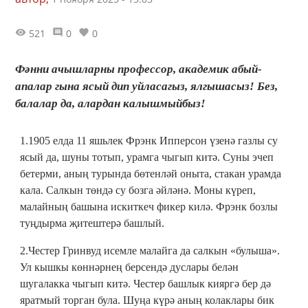
521
0
0
Фәнни ачышларны профессор, академик абый-
апалар гына ясый дип уйласагыз, ялгышасыз! Без,
балалар да, алардан калышмыйбыз!
1.1905 елда 11 яшьлек Фрэнк Ипперсон үзенә газлы су
ясый да, шуны тотып, урамга чыгып китә. Суны эчеп
бетерми, аның турында бөтенләй оныта, стакан урамда
кала. Салкын төндә су бозга әйләнә. Моны күреп,
малайның башына искиткеч фикер килә. Фрэнк бозлы
туңдырма җитештерә башлый.
2.Честер Гринвуд исемле малайга да салкын «булыша».
Ул кышкы көннәрнең берсендә дуслары белән
шугалакка чыгып китә. Честер башлык кияргә бер дә
яратмый торган була. Шуңа күрә аның колаклары бик