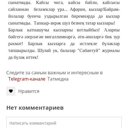
сынатмады. Кайсы чигә, кайсы бәйли, кайсысы
сәйләннән беләзекләр үрә... Афәрин, кызлар!Бәйрәм-
йолалар буенча уздырылган биремнәрдә дә кызлар
сынатмады. Тапкыр-зирәк шул безнең татар кызлары!
Барлык катнашучы кызларны котлыйбыз! Аларны
бәйгегә әзерләгән мөгаллимнәргә, әти-әниләргә бик зур
рәхмәт! Барлык кызларга да истлекле бүләкләр
тапшырылды. Шулай ук, балалар "Сабантуй" журналы
да бүләк иттек!
Следите за самым важным и интересным в
Telegram-канале
Татмедиа
Нравится
Нет комментариев