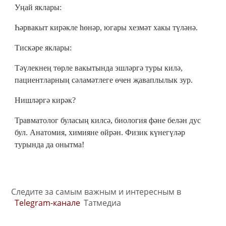
Уңай яклары:
Һәрвакыт кирәкле һөнәр, югары хезмәт хакы түләнә.
Тискәре яклары:
Тәүлекнең төрле вакытында эшләргә туры килә,
пациентларның сәламәтлеге өчен җаваплылык зур.
Нишләргә кирәк?
Травматолог буласың килсә, биология фәне белән дус
бул. Анатомия, химияне өйрән. Физик күнегүләр
турында да онытма!
Следите за самым важным и интересным в
Telegram-канале
Татмедиа