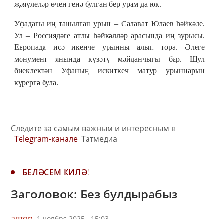
җәяүлеләр өчен генә булган бер урам да юк.
Уфадагы иң танылган урын – Салават Юлаев һәйкәле.
Ул – Россиядәге атлы һәйкәлләр арасында иң зурысы.
Европада исә икенче урынны алып тора. Әлеге
монумент янында күзәтү мәйданчыгы бар. Шул
биеклектән Уфаның искиткеч матур урыннарын
күрергә була.
Следите за самым важным и интересным в
Telegram-канале
Татмедиа
БЕЛӘСЕМ КИЛӘ!
Заголовок: Без булдырабыз
автор,
1 ноября 2025 - 15:03