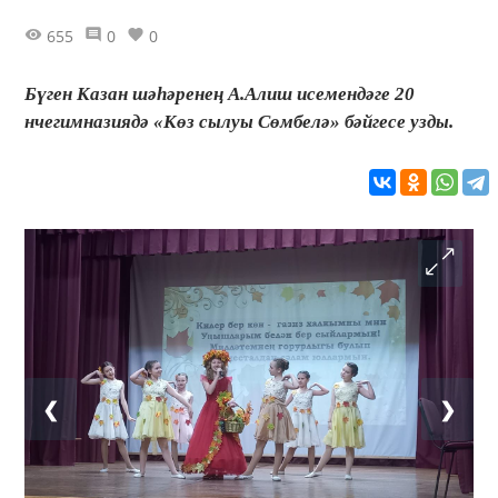
655
0
0
Бүген Казан шәһәренең А.Алиш исемендәге 20
нчегимназиядә «Көз сылуы Сөмбелә» бәйгесе узды.
❮
❯