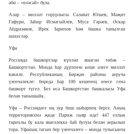
әби – «өләсәй» була.
Алар – милләт горурлыгы. Салават Юлаев, Мәҗит
Гафури, Заһир Исмәгыйлев, Муса Гәрәев, Әскар
Абдразаков, Ирек Зарипов һәм башка танылган
шәхесләр.
Уфа
Россиядә башкортлар күпләп яшәгән төбәк –
Башкортстан. Монда һәр дүртенче кеше әлеге милләт
вәкиле. Республиканың Бөрҗән районы аеруча
үзенчәлекле: биредә һәр 100 кешенең өчесе генә
башкорт түгел. Без исә Башкортстан башкаласы Уфа
белән танышыйк.
Уфа – Россиядәге иң зур биш шәһәрнең берсе. Аның
территориясенә җиде Париж сыяр иде! 447 еллык
тарихлы бу кала яшеллеккә бай булуы белән аерылып
тора. Уфаның тагын бер үзенчәлеге – монда тулысынча