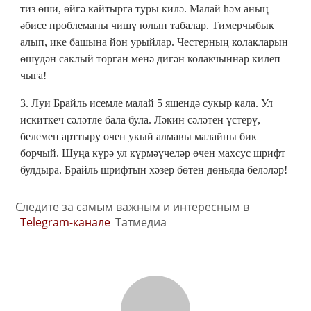
тиз өши, өйгә кайтырга туры килә. Малай һәм аның
әбисе проблеманы чишү юлын табалар. Тимерчыбык
алып, ике башына йон урыйлар. Честерның колакларын
өшүдән саклый торган менә дигән колакчыннар килеп
чыга!
3. Луи Брайль исемле малай 5 яшендә сукыр кала. Ул
искиткеч сәләтле бала була. Ләкин сәләтен үстерү,
белемен арттыру өчен укый алмавы малайны бик
борчый. Шуңа күрә ул күрмәүчеләр өчен махсус шрифт
булдыра. Брайль шрифтын хәзер бөтен дөньяда беләләр!
Следите за самым важным и интересным в
Telegram-канале
Татмедиа