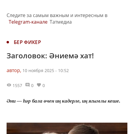
Следите за самым важным и интересным в
Telegram-канале
Татмедиа
БЕР ФИКЕР
Заголовок: Әниемә хат!
автор,
10 ноября 2025 - 10:52
1557
0
0
Әни — һәр бала өчен иң кадерле, иң ягымлы кеше.