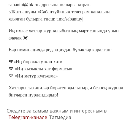
sabantui@bk.ru адресына юлларга кирәк.
☑️Катнашучы «Сабантуй»ның телеграм каналына
язылган булырга тиеш: t.me/sabantuyj
Иң ихлас хатлар журналыбызның март санында урын
алачак 💓
Һәр номинациядә редакциядән бүләкләр каралган:
🧡«Иң йөрәккә үткән хат»
💙 «Иң кызыклы хат формасы»
💛 «Иң матур кулъязма»
Хатларыгыз әниләр йөрәген җылытыр, ә безнең журнал
битләрен нурландырыр!
Следите за самым важным и интересным в
Telegram-канале
Татмедиа