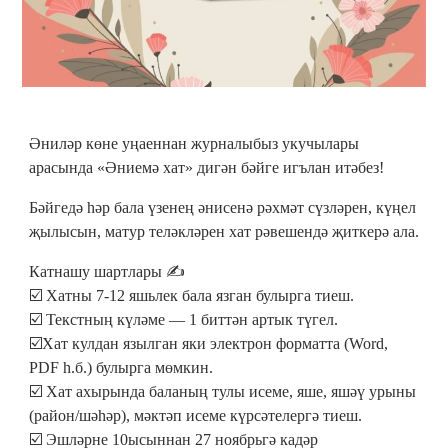
Әниләр көне уңаеннан журналыбыз укучылары
арасында «Әниемә хат» дигән бәйге игълан итәбез!
Бәйгедә һәр бала үзенең әнисенә рәхмәт сүзләрен, күңел
җылысын, матур теләкләрен хат рәвешендә җиткерә ала.
Катнашу шартлары ✍
☑️ Хатны 7-12 яшьлек бала язган булырга тиеш.
☑️ Текстның күләме — 1 биттән артык түгел.
☑️Хат кулдан язылган яки электрон форматта (Word,
PDF һ.б.) булырга мөмкин.
☑️ Хат ахырында баланың тулы исеме, яше, яшәү урыны
(район/шәһәр), мәктәп исеме күрсәтелергә тиеш.
☑️ Эшләрне 10ысыннан 27 ноябрьгә кадәр