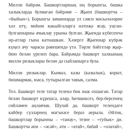
Милли бәйрәм. Башкортларның иң борынгы, башка
халыкларда булмаган бәйрәме – Җыен (башкортча –
«йыйын»). Борынгы заманнарда ул сәяси мәсьәләләрне
хәл итү, мөһим вакыйгаларга нәтиҗә ясау, уңган-
булганнарны ачыклау урыны булган. Җыенда күбесенчә
ир-атлар гына катнашкан. Хәзерге Җыеннар күбрәк
күңел ачу чарасы рәвешендә үтә. Төрле бәйгеләр җыр-
бию белән үрелеп бара. Бәйрәмдә башкорт халкының
милли ризыклары белән дә сыйланырга була.
Милли ризыклар. Кымыз, казы (казылык), корыт,
бишмармак, юаса, тутырылган тавык, салма.
Тел. Башкорт теле татар теленә бик нык охшаган. Татар
белән башкорт күрешсә, алар, һичшиксез, бер-берсенең
сөйләмен аңлаячак. Шулай да, башкорт телендәге
кайбер сүзләрнең мәгънәсе бераз аерыла. Әйтик,
башкортлар борынны – «танау», тезне – «тубык» ди.
Башкортча әни – «әсәй», әти – «атай», бабай – «олатай»,