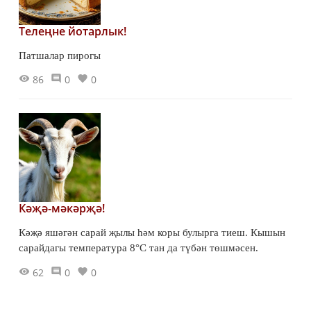
Телеңне йотарлык!
Патшалар пирогы
86
0
0
Кәҗә-мәкәрҗә!
Кәҗә яшәгән сарай җылы һәм коры булырга тиеш. Кышын
сарайдагы температура 8°С тан да түбән төшмәсен.
62
0
0