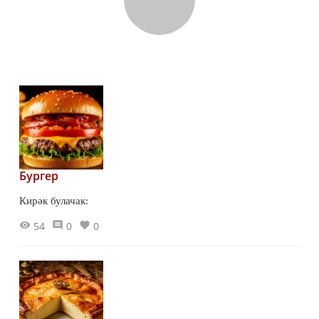
Бургер
Кирәк булачак:
54
0
0