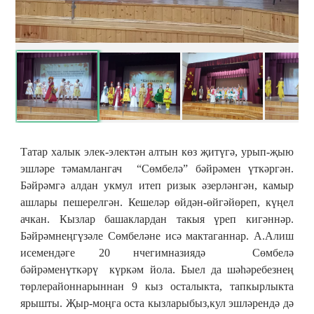
Татар халык элек-электән алтын көз җитүгә, урып-җыю
эшләре тәмамлангач “Сөмбелә” бәйрәмен үткәргән.
Бәйрәмгә алдан укмул итеп ризык әзерләнгән, камыр
ашлары пешерелгән. Кешеләр өйдән-өйгәйөреп, күңел
ачкан. Кызлар башаклардан такыя үреп кигәннәр.
Бәйрәмнеңгүзәле Сөмбеләне исә мактаганнар. А.Алиш
исемендәге 20 нчегимназиядә Сөмбелә
бәйрәменүткәрү күркәм йола. Быел да шәһәребезнең
төрлерайоннарыннан 9 кыз осталыкта, тапкырлыкта
ярышты. Җыр-моңга оста кызларыбыз,кул эшләрендә дә