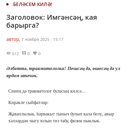
БЕЛӘСЕМ КИЛӘ!
Заголовок: Имгәнсәң, кая
барырга?
автор,
7 ноября 2025 - 15:17
612
0
0
Әлбәттә, травматологка! Пешсәң дә, өшесәң дә ул
ярдәм итәчәк.
Синең дә травматолог буласың килсә...
Кирәкле сыйфатлар:
Җаваплылык, һәрвакыт тыныч булып кала белү, авыр
хәлләрдән чыгу юлын тиз табу, физик ныклык.