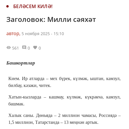
БЕЛӘСЕМ КИЛӘ!
Заголовок: Милли сәяхәт
автор,
5 ноября 2025 - 15:10
561
0
0
Башкортлар
Кием. Ир атларда – мех бүрек, күлмәк, ыштан, камзул,
билбау, кәзәки, читек.
Хатын-кызларда – кашмау, күлмәк, күкрәкчә, камзул,
башмак.
Халык саны. Дөньяда – 2 миллион чамасы, Россиядә –
1,5 миллион, Татарстанда – 13 меңнән артык.