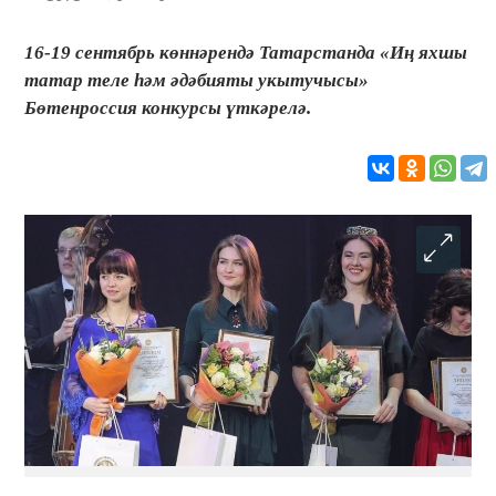
16-19 сентябрь көннәрендә Татарстанда «Иң яхшы
татар теле һәм әдәбияты укытучысы»
Бөтенроссия конкурсы үткәрелә.