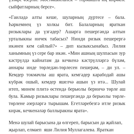
сыйфатларның берсе».
«Гаиләдә алты кеше, шуларның дүртесе ‒ бала.
Һәркемнең үз холкы бит. Балаларның яраткан
ризыклары да үзгәдер? Ашарга пешергәндә алтын
урталыкны ничек табасыз? Нинди ризык пешерергә
икәнен кем сайлый?» – дип кызыксынабыз. Лилия
ханымның үз сере бар икән. «Мин ашның шулпасын зур
кәстрүлдә кайнатам да кечкенә кәстрүлләргә бүләм,
аннары инде төрледән-төрлесен пешерәм, ‒ ди ул. ‒
Кемдер токмачлы аш ярата, кемгәдер карабодай ашы
күбрәк ошый, кемдер яшелчә ашын үз итә... Шулай
итеп, минем плитә өстендә берьюлы берничә төрле аш
була. Камыр ризыклары пешергәндә дә берьюлы төрле-
төрлене әзерләргә тырышам. Егетләребезгә итле ризык
кирәк, кечкенәләр баллыракны ярата».
Менә шулай барысына да өлгереп, барысын да җайлап,
җырлап, елмаеп яши Лилия Муллагалева. Яраткан