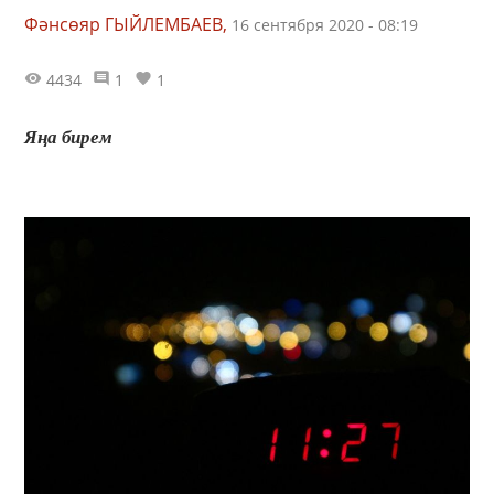
Фәнсөяр ГЫЙЛЕМБАЕВ,
16 сентября 2020 - 08:19
4434
1
1
Яңа бирем