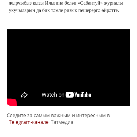
җырчыбыз кызы Ильвина белән «Сабантуй» журналы
укучыларын да бик тәмле ризык пешерергә өйрәтте.
Следите за самым важным и интересным в
Telegram-канале
Татмедиа