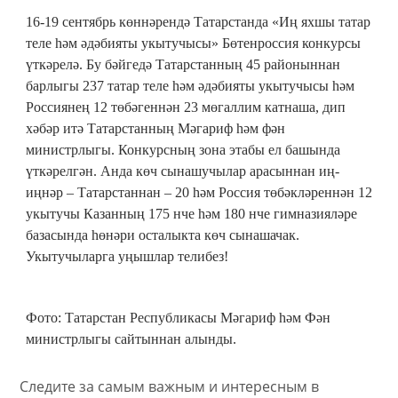
16-19 сентябрь көннәрендә Татарстанда «Иң яхшы татар
теле һәм әдәбияты укытучысы» Бөтенроссия конкурсы
үткәрелә. Бу бәйгедә Татарстанның 45 районыннан
барлыгы 237 татар теле һәм әдәбияты укытучысы һәм
Россиянең 12 төбәгеннән 23 мөгаллим катнаша, дип
хәбәр итә Татарстанның Мәгариф һәм фән
министрлыгы. Конкурсның зона этабы ел башында
үткәрелгән. Анда көч сынашучылар арасыннан иң-
иңнәр – Татарстаннан – 20 һәм Россия төбәкләреннән 12
укытучы Казанның 175 нче һәм 180 нче гимназияләре
базасында һөнәри осталыкта көч сынашачак.
Укытучыларга уңышлар телибез!
Фото: Татарстан Республикасы Мәгариф һәм Фән
министрлыгы сайтыннан алынды.
Следите за самым важным и интересным в