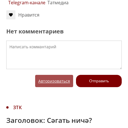
Telegram-канале
Татмедиа
Нравится
Нет комментариев
Авторизоваться
Отправить
ЗТК
Заголовок: Сәгать ничә?