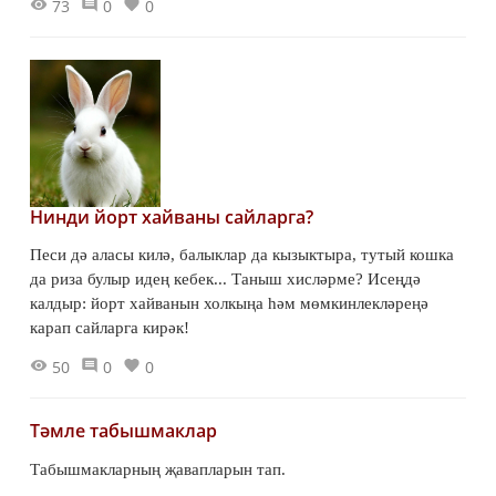
73
0
0
Нинди йорт хайваны сайларга?
Песи дә аласы килә, балыклар да кызыктыра, тутый кошка
да риза булыр идең кебек... Таныш хисләрме? Исеңдә
калдыр: йорт хайванын холкыңа һәм мөмкинлекләреңә
карап сайларга кирәк!
50
0
0
Тәмле табышмаклар
Табышмакларның җавапларын тап.