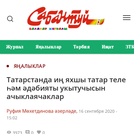
Журнал
Яңалыклар
Тәрбия
Иҗат
ЗТ
ЯҢАЛЫКЛАР
Татарстанда иң яхшы татар теле
һәм әдәбияты укытучысын
ачыклаячаклар
Руфия Мөхетдинова әзерләде,
16 сентября 2020 -
15:02
3973
0
0