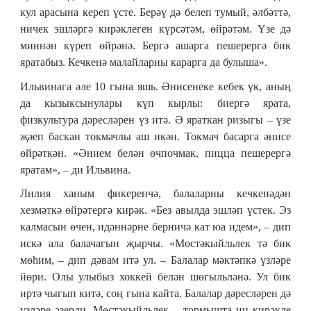
кул арасына кереп үсте. Берәү дә белеп тумый, әлбәттә,
ничек эшләргә кирәклеген күрсәтәм, өйрәтәм. Үзе дә
миннән күреп өйрәнә. Бергә ашарга пешерергә бик
яратабыз. Кечкенә малайларны карарга да булыша».
Ильвинага әле 10 гына яшь. Әнисенеке кебек үк, аның
да кызыксынулары күп кырлы: биергә ярата,
физкультура дәресләрен үз итә. Ә яраткан ризыгы ‒ үзе
җәеп баскан токмачлы аш икән. Токмач басарга әнисе
өйрәткән. «Әнием белән өчпочмак, пицца пешерергә
яратам», – ди Ильвина.
Лилия ханым фикеренчә, балаларны кечкенәдән
хезмәткә өйрәтергә кирәк. «Без авылда эшләп үстек. Эз
калмасын өчен, идәннәрне берничә кат юа идем», – дип
искә ала балачагын җырчы. «Мөстәкыйльлек тә бик
мөһим, ‒ дип дәвам итә ул. ‒ Балалар мәктәпкә үзләре
йөри. Олы улыбыз хоккей белән шөгыльләнә. Ул бик
иртә чыгып китә, соң гына кайта. Балалар дәресләрен дә
үзләре әзерли. Мөстәкыйльлек ‒ тормышта иң кирәкле