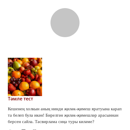
Тәмле тест
Кешенең холкын аның нинди җиләк-җимеш яратуына карап
та белеп була икән! Бирелгән җиләк-җимешләр арасыннан
берсен сайла. Тасвирлама сиңа туры киләме?