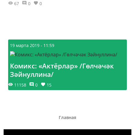
67
0
0
19 марта 2019 - 11:59
Комикс: «Актёрлар» /Гөлчәчәк
Зәйнуллина/
11158
0
15
Главная