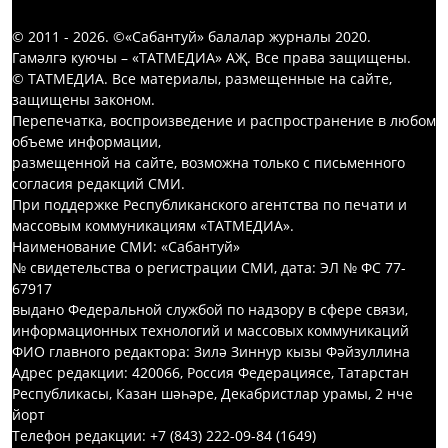
© 2011 - 2026. ©«Сабантуй» балалар журналы 2020.
Гамәлгә куючы – «ТАТМЕДИА» АҖ. Все права защищены.
© ТАТМЕДИА. Все материалы, размещенные на сайте,
защищены законом.
Перепечатка, воспроизведение и распространение в любом
объеме информации,
размещенной на сайте, возможна только с письменного
согласия редакций СМИ.
При поддержке Республиканского агентства по печати и
массовым коммуникациям «ТАТМЕДИА».
Наименование СМИ: «Сабантуй»
№ свидетельства о регистрации СМИ, дата: ЭЛ № ФС 77-
67917
выдано Федеральной службой по надзору в сфере связи,
информационных технологий и массовых коммуникаций
ФИО главного редактора: Зилә Зиннур кызы Фәйзуллина
Адрес редакции: 420066, Россия Федерациясе, Татарстан
Республикасы, Казан шәһәре, Декабристлар урамы, 2 нче
йорт
Телефон редакции: +7 (843) 222-09-84 (1649)