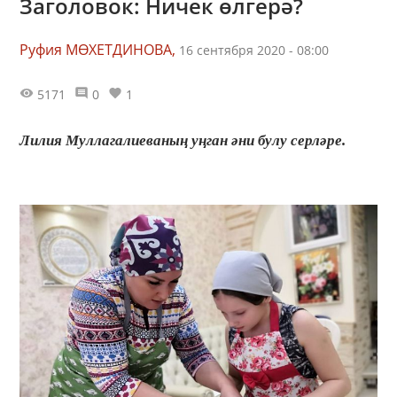
Заголовок: Ничек өлгерә?
Руфия МӨХЕТДИНОВА,
16 сентября 2020 - 08:00
5171
0
1
Лилия Муллагалиеваның уңган әни булу серләре.