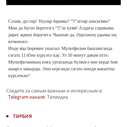
Сәлам, дуслар! Укулар барамы? “5”леләр аласызмы?
Мин дә бүген берегезгә “5”ле куям! Алдагы соравыма
дөрес җавап бирүчегә. Чыннан да, Әдиләнең адымы иң
кечкенәсе.
Инде яңа биремне укыгыз. Мультфильм башланганда
сәгать 11:45не күрсәтә иде. Ул 50 минут дәвам итте.
Мультфильмның нәкъ уртасында бүлмәгә әни керде һәм
ашарга чакырды. Әни кергәндә сәгать нинди вакытны
күрсәткән?
Следите за самым важным и интересным в
Telegram-канале
Татмедиа
ТӘРБИЯ