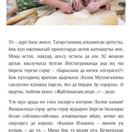
Ул – дүрт бала әнисе, Татарстанның атказанган артисты,
бик күп иҗтимагый проектларда актив катнашучы әни.
Моңа өстәп, эшкуар, аш-су остасы да әле. 92 меңнән
артык язылучысы булган Инстаграмында аңа иң еш
бирелә торган сорау – «Барысына да ничек өлгерәсез?»
Бик күпләрнең яраткан җырчысы Лилия Муллагалиева
гаиләсенә кунакка баргач, без дә бирдек бу сорауны. Ә
җырчы, тыйнак кына: «Җайлашасың инде...» ‒ диде.
Үзе шул арада ни генә эшләргә өлгерми Лилия ханым!
Янәшәсендә сорау арты сорау яудырып йөргән балалары
белән сөйләшә-сөйләшә, алъяпкычын ябып, кичке аш
әзерләргә дә керешә. «Кызым Ильвина ‒ минем уң
кулым, ‒ ди ул. ‒ Миңа бик тә ярдәм итә. Кечкенәдән