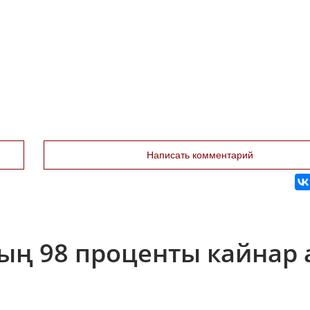
Написать комментарий
ың 98 проценты кайнар