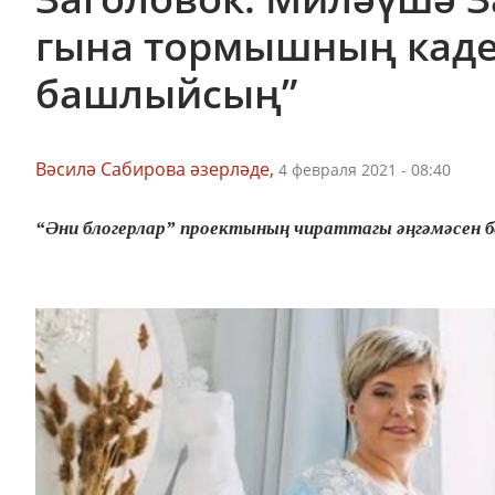
гына тормышның каде
башлыйсың”
Вәсилә Сабирова әзерләде,
4 февраля 2021 - 08:40
“Әни блогерлар” проектының чираттагы әңгәмәсен б