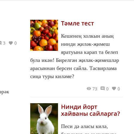
Тәмле тест
Кешенең холкын аның
3
0
нинди җиләк-җимеш
яратуына карап та белеп
була икән! Бирелгән җиләк-җимешләр
арасыннан берсен сайла. Тасвирлама
сиңа туры киләме?
73
0
0
зрәк
Нинди йорт
хайваны сайларга?
Песи дә аласы килә,