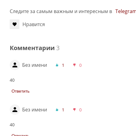
Следите за самым важным и интересным в
Telegra
Нравится
Комментарии
3
Без имени
1
0
40
Ответить
Без имени
1
0
40
Ответить