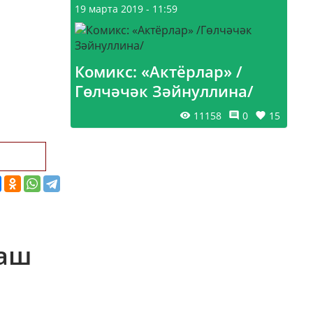
19 марта 2019 - 11:59
Комикс: «Актёрлар» /
Гөлчәчәк Зәйнуллина/
11158
0
15
 аш