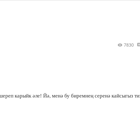
7830
ереп карыйк әле! Йә, менә бу биремнең серенә кайсыгыз ти