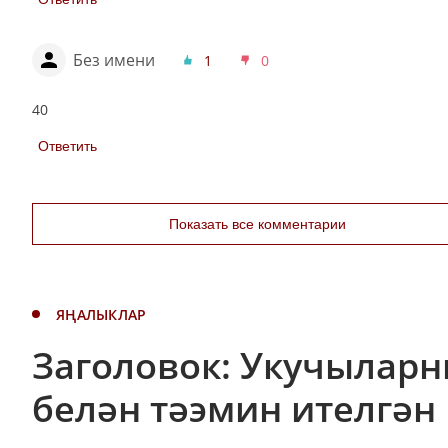
Без имени
1
0
40
Ответить
Показать все комментарии
ЯҢАЛЫКЛАР
Заголовок: Укучыларн
белән тәэмин ителгән