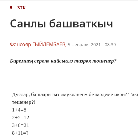
ЗТК
Санлы башваткыч
Фәнсөяр ГЫЙЛЕМБАЕВ,
5 февраля 2021 - 08:39
Биремнең серенә кайсыгыз тизрәк төшенер?
Дуслар, башларыгыз «мүкләнеп» бетмәдеме икән? Тикш
төшенер?!
1+4=5
2+5=12
3+6=21
8+11=?