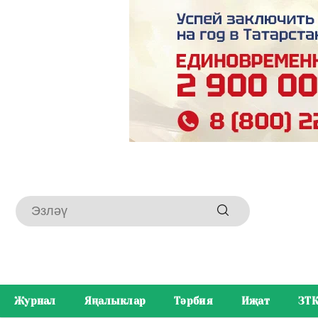
Журнал
Яңалыклар
Тәрбия
Иҗат
ЗТ