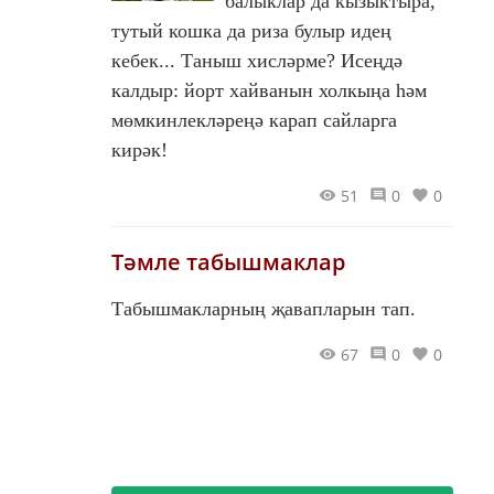
балыклар да кызыктыра,
тутый кошка да риза булыр идең
кебек... Таныш хисләрме? Исеңдә
калдыр: йорт хайванын холкыңа һәм
мөмкинлекләреңә карап сайларга
кирәк!
51
0
0
Тәмле табышмаклар
Табышмакларның җавапларын тап.
67
0
0