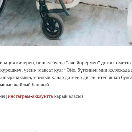
ерация кичереп, биш ел буена “әле йөрермен” дигән өметтә
күрешкәч, үзенә максат куя: “Әйе, бүгеннән мин коляскада
ашырачакмын, мондый хәлдә дә менә дигән итеп яшәп булг
ормышын җайлый башлый.
знең
инстаграм-аккаунтта
карый аласыз.