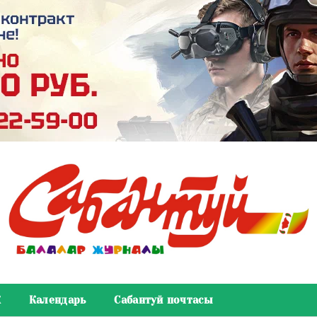
К
Календарь
Сабантуй почтасы