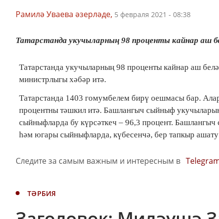
Рамилә Уваева әзерләде,
5 февраля 2021 - 08:38
Татарстанда укучыларның 98 проценты кайнар аш бе
Татарстанда укучыларның 98 проценты кайнар аш белә
министрлыгы хәбәр итә.
Татарстанда 1403 гомумбелем бирү оешмасы бар. Алар
процентны тәшкил итә. Башлангыч сыйныф укучыларын
сыйныфларда бу күрсәткеч – 96,3 процент. Башлангыч
һәм югары сыйныфларда, күбесенчә, бер тапкыр ашату 
Следите за самым важным и интересным в
Telegra
ТӘРБИЯ
Заголовок: Миләүшә 