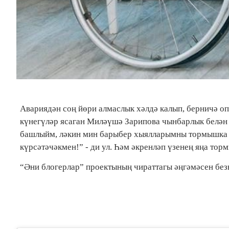
Авариядән соң йөри алмаслык хәлдә калып, берничә оп
күнегүләр ясаган Миләүшә Зарипова чынбарлык белән 
башлыйм, ләкин мин барыбер хыялларымны тормышка 
күрсәтәчәкмен!” - ди ул. Һәм әкренләп үзенең яңа т
“Әни блогерлар” проектының чираттагы әңгәмәсен бе