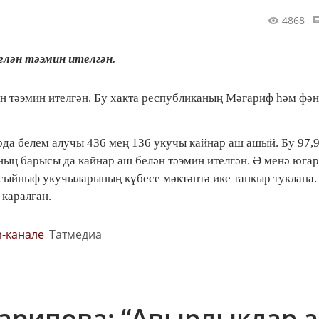
4868
лән тәэмин ителгән.
н тәэмин ителгән. Бу хакта республиканың Мәгариф һәм фән
да белем алучы 436 мең 136 укучы кайнар аш ашый. Бу 97,
ың барысы да кайнар аш белән тәэмин ителгән. Ә менә юга
 сыйныф укучыларының күбесе мәктәптә ике тапкыр туклана.
каралган.
m-канале
Татмедиа
Зарипова: “Авырлыклар 