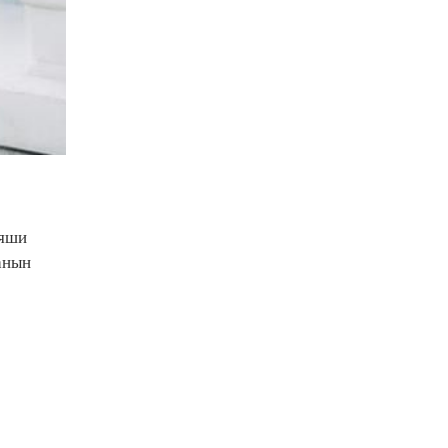
 яши
анын