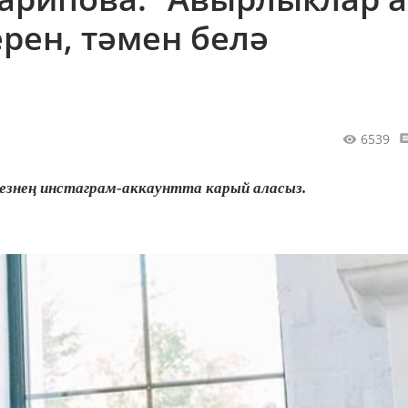
рен, тәмен белә
6539
езнең инстаграм-аккаунтта карый аласыз.