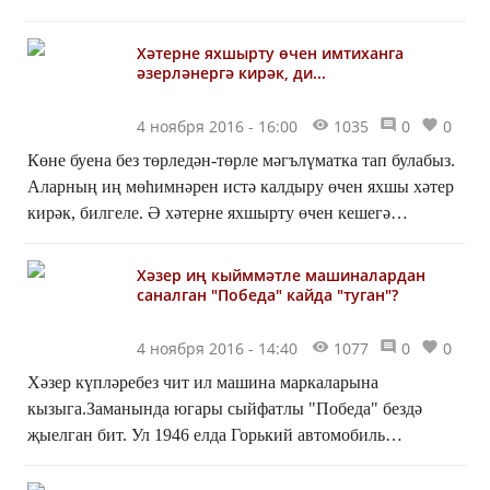
дуслар! Җимлекләр ясыйк та, агачларга элик! Кошлар
без...
Хәтерне яхшырту өчен имтиханга
әзерләнергә кирәк, ди...
4 ноября 2016 - 16:00
1035
0
0
Көне буена без төрледән-төрле мәгълүматка тап булабыз.
Аларның иң мөһимнәрен истә калдыру өчен яхшы хәтер
кирәк, билгеле. Ә хәтерне яхшырту өчен кешегә
түбәндәге күнегүләрне башкарырга кирәк:- кроссво...
Хәзер иң кыйммәтле машиналардан
саналган "Победа" кайда "туган"?
4 ноября 2016 - 14:40
1077
0
0
Хәзер күпләребез чит ил машина маркаларына
кызыга.Заманында югары сыйфатлы "Победа" бездә
җыелган бит. Ул 1946 елда Горький автомобиль
заводында җитештерелә башлый.ГАЗ-М-20
автомобиленең техник күрсәт...