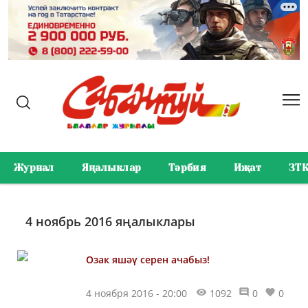
Журнал
Яңалыклар
Тәрбия
Иҗат
ЗТ
4 ноябрь 2016 яңалыклары
Озак яшәү серен ачабыз!
4 ноября 2016 - 20:00
1092
0
0