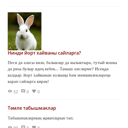
Нинди йорт хайваны сайларга?
Песи дә аласы килә, балыклар да кызыктыра, тутый кошка
да риза булыр идең кебек... Таныш хисләрме? Исеңдә
калдыр: йорт хайванын холкыңа һәм мөмкинлекләреңә
карап сайларга кирәк!
52
0
0
Тәмле табышмаклар
Табышмакларның җавапларын тап.
90
0
0