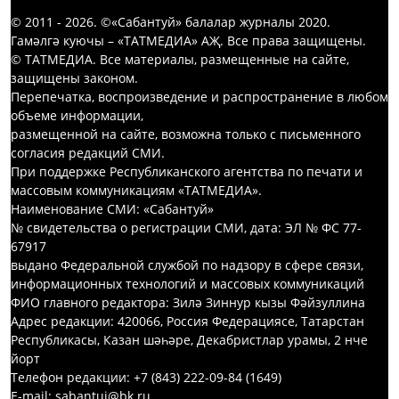
© 2011 - 2026. ©«Сабантуй» балалар журналы 2020.
Гамәлгә куючы – «ТАТМЕДИА» АҖ. Все права защищены.
© ТАТМЕДИА. Все материалы, размещенные на сайте,
защищены законом.
Перепечатка, воспроизведение и распространение в любом
объеме информации,
размещенной на сайте, возможна только с письменного
согласия редакций СМИ.
При поддержке Республиканского агентства по печати и
массовым коммуникациям «ТАТМЕДИА».
Наименование СМИ: «Сабантуй»
№ свидетельства о регистрации СМИ, дата: ЭЛ № ФС 77-
67917
выдано Федеральной службой по надзору в сфере связи,
информационных технологий и массовых коммуникаций
ФИО главного редактора: Зилә Зиннур кызы Фәйзуллина
Адрес редакции: 420066, Россия Федерациясе, Татарстан
Республикасы, Казан шәһәре, Декабристлар урамы, 2 нче
йорт
Телефон редакции: +7 (843) 222-09-84 (1649)
E-mail: sabantui@bk.ru