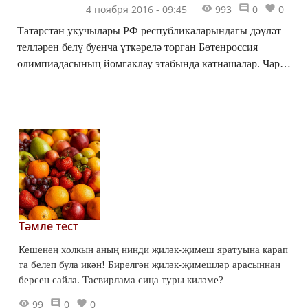
4 ноября 2016 - 09:45
993
0
0
Татарстан укучылары РФ республикаларындагы дәүләт
телләрен белү буенча үткәрелә торган Бөтенроссия
олимпиадасының йомгаклау этабында катнашалар. Чара
1-4 ноябрь көннәрендә Мәскәүдә уза.Финал турында к...
Тәмле тест
Кешенең холкын аның нинди җиләк-җимеш яратуына карап
та белеп була икән! Бирелгән җиләк-җимешләр арасыннан
берсен сайла. Тасвирлама сиңа туры киләме?
99
0
0