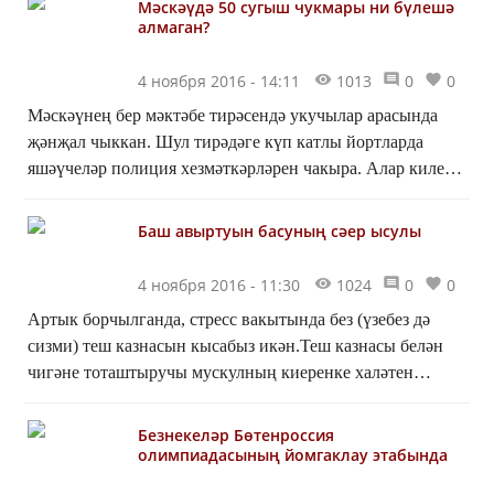
Мәскәүдә 50 сугыш чукмары ни бүлешә
алмаган?
4 ноября 2016 - 14:11
1013
0
0
Мәскәүнең бер мәктәбе тирәсендә укучылар арасында
җәнҗал чыккан. Шул тирәдәге күп катлы йортларда
яшәүчеләр полиция хезмәткәрләрен чакыра. Алар килеп
җиткәндә яшүсмерләр качарга өлгерә. Полиция хезмәт...
Баш авыртуын басуның сәер ысулы
4 ноября 2016 - 11:30
1024
0
0
Артык борчылганда, стресс вакытында без (үзебез дә
сизми) теш казнасын кысабыз икән.Теш казнасы белән
чигәне тоташтыручы мускулның киеренке халәтен
бетерергә карандаш тешләү ярдәм итәчәк.Мәгълүмат
һәм...
Безнекеләр Бөтенроссия
олимпиадасының йомгаклау этабында