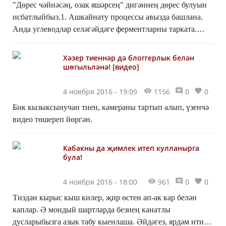
"Дөрес чәйнәсәң, озак яшәрсең" дигәннең дөрес булуын
исбатлыйбыз.1. Ашкайнату процессы авызда башлана.
Анда углеводлар селәгәйдәге ферментларны тарката.
Ләкин моның өчен селтеле тирәлек кирәк. Әгәр ри...
Хәзер тиеннәр дә блоггерлык белән
шөгыльләнә! [видео]
4 ноября 2016 - 19:09
1156
0
0
Бик кызыксынучан тиен, камераны тартып алып, үзенчә
видео төшереп йөргән.
Кабакны да җимлек итеп кулланырга
була!
4 ноября 2016 - 18:00
961
0
0
Тиздән кырыс кыш килер, җир өстен ап-ак кар белән
каплар. Ә мондый шартларда безнең канатлы
дусларыбызга азык табу кыенлаша. Әйдәгез, ярдәм итик,