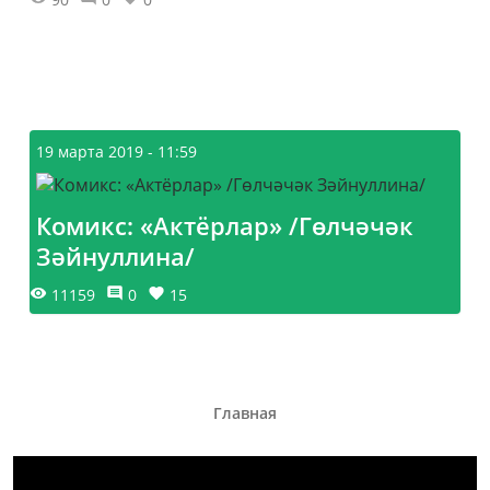
19 марта 2019 - 11:59
Комикс: «Актёрлар» /Гөлчәчәк
Зәйнуллина/
11159
0
15
Главная