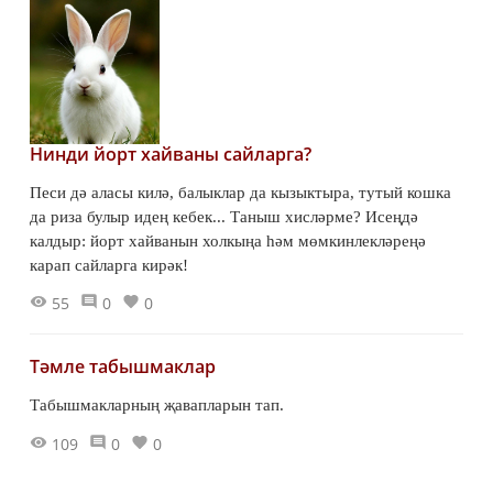
Нинди йорт хайваны сайларга?
Песи дә аласы килә, балыклар да кызыктыра, тутый кошка
да риза булыр идең кебек... Таныш хисләрме? Исеңдә
калдыр: йорт хайванын холкыңа һәм мөмкинлекләреңә
карап сайларга кирәк!
55
0
0
Тәмле табышмаклар
Табышмакларның җавапларын тап.
109
0
0