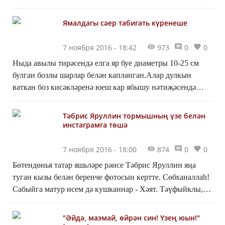
бервакытта да: «Артист – һөнәрмени ул? Инженер бул,
матем...
Ямалдагы сәер табигать күренеше
7 ноября 2016 - 18:42
973
0
0
Ныда авылы тирәсендә елга яр буе диаметры 10-25 см
булган бозлы шарлар белән капланган.Алар дулкын
ваткан боз кисәкләренә юеш кар ябышу нәтиҗәсендә
барлыкка килгән.Мондый күренеш берничә елга бер
генә...
Тәбрис Яруллин тормышның үзе белән
инстаграмга төшә
7 ноября 2016 - 18:00
874
0
0
Бөтендөнья татар яшьләре рәисе Тәбрис Яруллин яңа
туган кызы белән беренче фотосын кертте. Сөбханаллаһ!
Сабыйга матур исем дә кушканнар - Хәят. Тәүфыйклы,
бәхетле булсын![embed]https://www.instagram.c...
"Әйдә, маэмай, өйрән син! Үзең юын!"