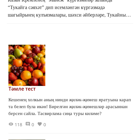
“Тукайга сәяхәт” дип исемләнгән күргәзмәдә
шагыйрьнең кулъязмалары, шәхси әйберләре, Тукайның
Анна Ахматова тарафыннан тәрҗемә ителгән
шигырьләренең төп нөс...
Тәмле тест
Кешенең холкын аның нинди җиләк-җимеш яратуына карап
та белеп була икән! Бирелгән җиләк-җимешләр арасыннан
берсен сайла. Тасвирлама сиңа туры киләме?
118
0
0