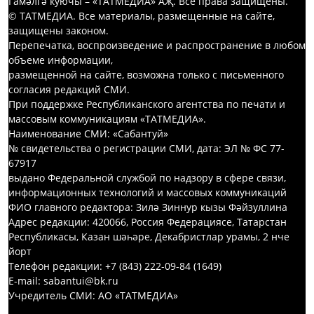
Гамәлгә куючы – «ТАТМЕДИА» АҖ. Все права защищены.
© ТАТМЕДИА. Все материалы, размещенные на сайте,
защищены законом.
Перепечатка, воспроизведение и распространение в любом
объеме информации,
размещенной на сайте, возможна только с письменного
согласия редакций СМИ.
При поддержке Республиканского агентства по печати и
массовым коммуникациям «ТАТМЕДИА».
Наименование СМИ: «Сабантуй»
№ свидетельства о регистрации СМИ, дата: ЭЛ № ФС 77-
67917
выдано Федеральной службой по надзору в сфере связи,
информационных технологий и массовых коммуникаций
ФИО главного редактора: Зилә Зиннур кызы Фәйзуллина
Адрес редакции: 420066, Россия Федерациясе, Татарстан
Республикасы, Казан шәһәре, Декабристлар урамы, 2 нче
йорт
Телефон редакции: +7 (843) 222-09-84 (1649)
E-mail: sabantui@bk.ru
Учредитель СМИ: АО «ТАТМЕДИА»