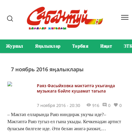
Журнал
Яңалыклар
Тәрбия
Иҗат
ЗТ
7 ноябрь 2016 яңалыклары
Раяз Фасыйховка мәктәптә укыганда
музыкага бәйле кушамат тагыла
7 ноября 2016 - 20:30
916
0
0
– Мәктәп елларында Раяз ниндирәк укучы иде?–
Мәктәптә Раяз тугыз ел гына укыды. Кечкенәдән артист
буласым билгеле иде. Әти белән әнигә рәхмәт,