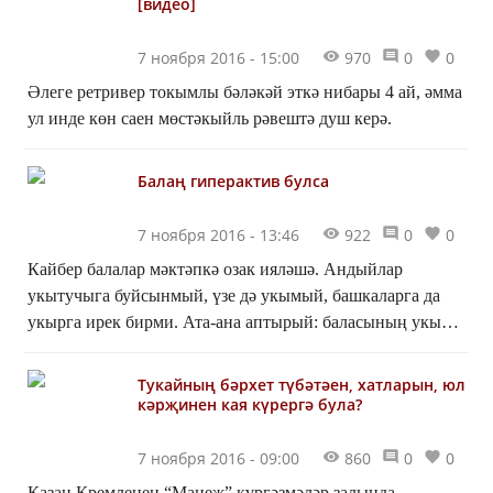
[видео]
7 ноября 2016 - 15:00
970
0
0
Әлеге ретривер токымлы бәләкәй эткә нибары 4 ай, әмма
ул инде көн саен мөстәкыйль рәвештә душ керә.
Балаң гиперактив булса
7 ноября 2016 - 13:46
922
0
0
Кайбер балалар мәктәпкә озак ияләшә. Андыйлар
укытучыга буйсынмый, үзе дә укымый, башкаларга да
укырга ирек бирми. Ата-ана аптырый: баласының укырга
мөмкинлеге бар, ә ул мәктәптән икелеләр ташый, анна...
Тукайның бәрхет түбәтәен, хатларын, юл
кәрҗинен кая күрергә була?
7 ноября 2016 - 09:00
860
0
0
Казан Кремленең “Манеж” күргәзмәләр залында