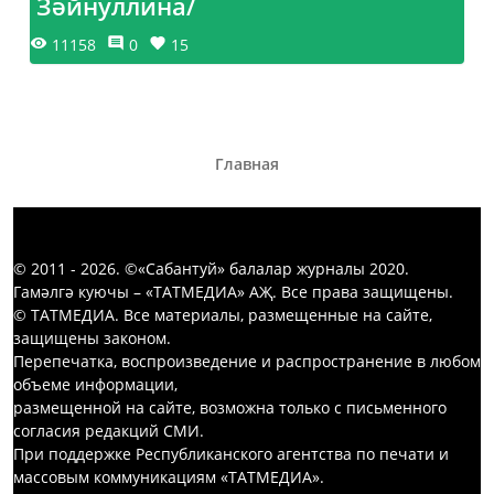
Зәйнуллина/
11158
0
15
Главная
© 2011 - 2026. ©«Сабантуй» балалар журналы 2020.
Гамәлгә куючы – «ТАТМЕДИА» АҖ. Все права защищены.
© ТАТМЕДИА. Все материалы, размещенные на сайте,
защищены законом.
Перепечатка, воспроизведение и распространение в любом
объеме информации,
размещенной на сайте, возможна только с письменного
согласия редакций СМИ.
При поддержке Республиканского агентства по печати и
массовым коммуникациям «ТАТМЕДИА».