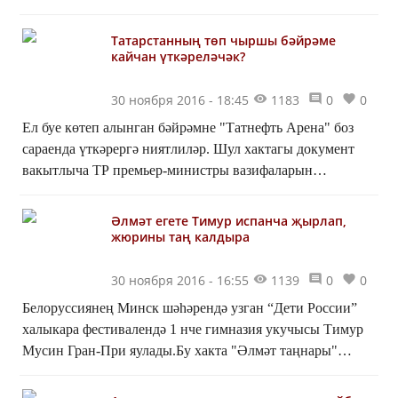
[embed]https://www.instagram.com/p/BNNDq3gh0QA/?
taken-b...
Татарстанның төп чыршы бәйрәме
кайчан үткәреләчәк?
30 ноября 2016 - 18:45
1183
0
0
Ел буе көтеп алынган бәйрәмне "Татнефть Арена" боз
сараенда үткәрергә ниятлиләр. Шул хактагы документ
вакытлыча ТР премьер-министры вазифаларын
башкаручы Алексей Песошин тарафыннан
имзаланган.Республи...
Әлмәт егете Тимур испанча җырлап,
жюрины таң калдыра
30 ноября 2016 - 16:55
1139
0
0
Белоруссиянең Минск шәһәрендә узган “Дети России”
халыкара фестивалендә 1 нче гимназия укучысы Тимур
Мусин Гран-При яулады.Бу хакта "Әлмәт таңнары"
газетасы яза.Әлеге бәйге ике этапта узган. Тимур бер...