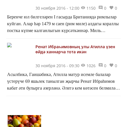
30 ноября 2016 - 12:00
1150
0
0
Беренче юл билгеләрен I гасырда Британиядә римлылар
куйган. Алар һәр 1479 м саен (рим миле) алдагы кораллы
постка күпме калганлыгын күрсәткәннәр. Миль
баганаларын рәсми рәвештә 1773 нче елдан соң урна...
Ренат Ибраһимовның улы Атилла үзен
өйдә ханнарча тота икән
30 ноября 2016 - 09:30
1026
0
0
Асылбикә, Гаишәбикә, Атилла матур исемле балалар
үстерүче 69 яшьлек танылган җырчы Ренат Ибраһимов
кабат әти булырга әзерләнә. Әлегә кем көтәсен белмиләр
икән. УЗИ га ышанмый Ибраһимовлар гаиләсе, аны...