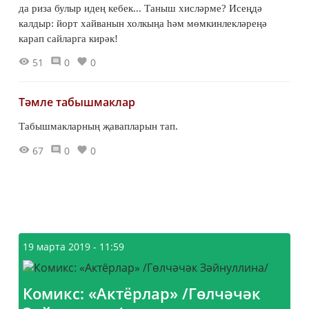
да риза булыр идең кебек... Таныш хисләрме? Исеңдә
калдыр: йорт хайванын холкыңа һәм мөмкинлекләреңә
карап сайларга кирәк!
51
0
0
Тәмле табышмаклар
Табышмакларның җавапларын тап.
67
0
0
19 марта 2019 - 11:59
Комикс: «Актёрлар» /Гөлчәчәк