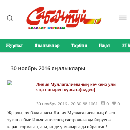
Журнал
Яңалыклар
Тәрбия
Иҗат
ЗТ
30 ноябрь 2016 яңалыклары
Лилия Муллагалиеваның кечкенә улы
яңа һөнәрен күрсәтә[видео]
30 ноября 2016 - 20:30
1061
0
0
Җырчы, өч бала анасы Лилия Муллагалиеваның быел
туган сабые Ильяс әнисенең гастрольләрдә йөрүенә
карап тормаган, әнә, инде үрмәләргә дә өйрәнгән!