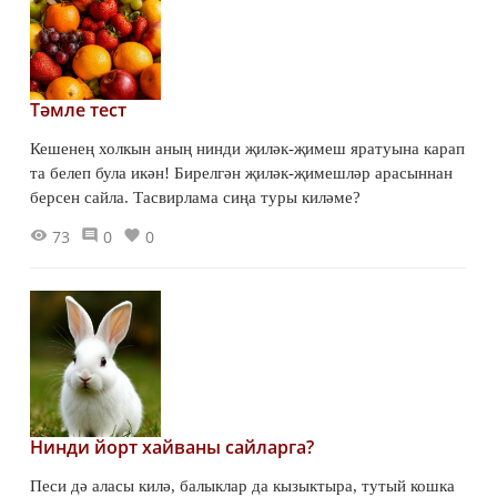
Тәмле тест
Кешенең холкын аның нинди җиләк-җимеш яратуына карап
та белеп була икән! Бирелгән җиләк-җимешләр арасыннан
берсен сайла. Тасвирлама сиңа туры киләме?
73
0
0
Нинди йорт хайваны сайларга?
Песи дә аласы килә, балыклар да кызыктыра, тутый кошка