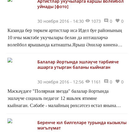
Артистлар укучыларга каршы волейбол
уйнады [фото]
30 ноября 2016 - 14:30
1073
0
0
Казанда бер төркем артистлар исә Идел буе районының
10 нчы мәктәбе укучылары белән дә иптәшләрчә
волейбол ярышында катнашты.Ярыш Әниләр көненә
багышланган. Спорт бәйрәме исә концерт номерлары
белән үр...
Балалар йортында эшләүче тәрбияче
ашарга утырган баланы кыйнаган
30 ноября 2016 - 12:56
1161
0
0
Мәскәүдәге "Полярная звезда" балалар йортында
эшләүче социаль педагог 12 яшьлек ятимне
кыйнаган. Сәбәбе - малайның рөхсәтсез өстәл янына
утырып, ашый башлавы икән. Бу тәрбияченең ачуын
китергән, дип я...
Беренче юл билгеләре турында кызыклы
мәгълүмат