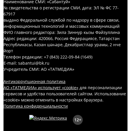
Наименование СМИ: «Сабантуй»
№ свидетельства о регистрации СМИ, дата: ЭЛ № ФС 77-
67917
выдано Федеральной службой по надзору в сфере связи,
информационных технологий и массовых коммуникаций
ФИО главного редактора: Зилә Зиннур кызы Фәйзуллина
Адрес редакции: 420066, Россия Федерациясе, Татарстан
Республикасы, Казан шәһәре, Декабристлар урамы, 2 нче
йорт
Телефон редакции: +7 (843) 222-09-84 (1649)
E-mail: sabantui@bk.ru
Учредитель СМИ: АО «ТАТМЕДИА»
Антикоррупционная политика
АО «ТАТМЕДИА» использует «cookie»
для персонализации
сервисов и удобства пользователей сайтом. Использование
«cookie» можно отменить в настройках браузера.
Политика конфиденциальности
12+