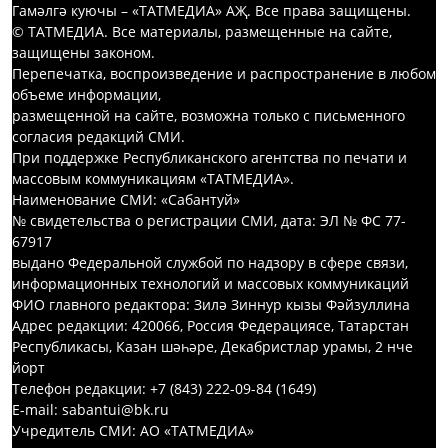
Гамәлгә куючы – «ТАТМЕДИА» АҖ. Все права защищены.
© ТАТМЕДИА. Все материалы, размещенные на сайте,
защищены законом.
Перепечатка, воспроизведение и распространение в любом
объеме информации,
размещенной на сайте, возможна только с письменного
согласия редакций СМИ.
При поддержке Республиканского агентства по печати и
массовым коммуникациям «ТАТМЕДИА».
Наименование СМИ: «Сабантуй»
№ свидетельства о регистрации СМИ, дата: ЭЛ № ФС 77-
67917
выдано Федеральной службой по надзору в сфере связи,
информационных технологий и массовых коммуникаций
ФИО главного редактора: Зилә Зиннур кызы Фәйзуллина
Адрес редакции: 420066, Россия Федерациясе, Татарстан
Республикасы, Казан шәһәре, Декабристлар урамы, 2 нче
йорт
Телефон редакции: +7 (843) 222-09-84 (1649)
E-mail: sabantui@bk.ru
Учредитель СМИ: АО «ТАТМЕДИА»