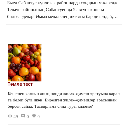
Быел Сабантуе күпчелек районнарда соңарып үткәрелде.
Теләче районының Сабантуен да 5 август көненә
билгеләделәр. Әмма медальнең ике ягы бар дигәндәй,
соң уздырылса да, милләтебезнең иң зур бәйрәмнәреб...
Тәмле тест
Кешенең холкын аның нинди җиләк-җимеш яратуына карап
та белеп була икән! Бирелгән җиләк-җимешләр арасыннан
берсен сайла. Тасвирлама сиңа туры киләме?
49
0
0