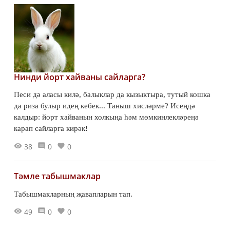
Нинди йорт хайваны сайларга?
Песи дә аласы килә, балыклар да кызыктыра, тутый кошка
да риза булыр идең кебек... Таныш хисләрме? Исеңдә
калдыр: йорт хайванын холкыңа һәм мөмкинлекләреңә
карап сайларга кирәк!
38
0
0
Тәмле табышмаклар
Табышмакларның җавапларын тап.
49
0
0