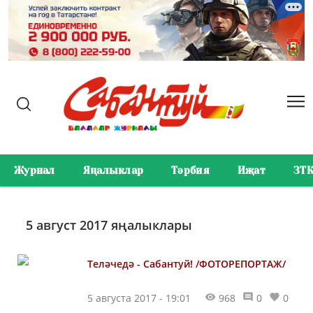
Журнал
Яңалыклар
Тәрбия
Иҗат
ЗТ
5 август 2017 яңалыклары
Теләчедә - Сабантуй! /ФОТОРЕПОРТАЖ/
5 августа 2017 - 19:01
968
0
0