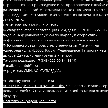
Перепечатка, воспроизведение и распространение в любом 
размещенной на сайте, возможна только с письменного согл
При поддержке Республиканского агентства по печати и мас
«ТАТМЕДИА».
Наименование СМИ: «Сабантуй»
№ свидетельства о регистрации СМИ, дата: ЭЛ № ФС 77-67917
выдано Федеральной службой по надзору в сфере связи,
информационных технологий и массовых коммуникаций
ФИО главного редактора: Зилә Зиннур кызы Фәйзуллина
Адрес редакции: 420066, Россия Федерациясе, Татарстан Респ
шәһәре, Декабристлар урамы, 2 нче йорт
Телефон редакции: +7 (843) 222-09-84 (1649)
E-mail: sabantui@bk.ru
Учредитель СМИ: АО «ТАТМЕДИА»
Антикоррупционная политика
АО «ТАТМЕДИА» использует «cookie»
для персонализации серв
пользователей сайтом. Использование «cookie» можно отмени
браузера.
Политика конфиденциальности