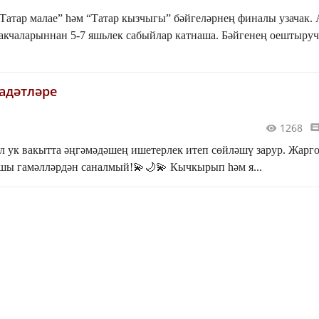
“Татар малае” һәм “Татар кызчыгы” бәйгеләрнең финалы узачак.
акчаларыннан 5-7 яшьлек сабыйлар катнаша. Бәйгенең оештыру
адәтләре
1268
 ук вакытта әңгәмәдәшең ишетерлек итеп сөйләшү зарур. Жарг
хшы гамәлләрдән саналмый!💫🌙💫 Кычкырып һәм я...