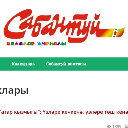
К
Календарь
Сабантуй почтасы
клары
Татар кызчыгы”: Үзләре кечкенә, үзләре төш кенә
1399