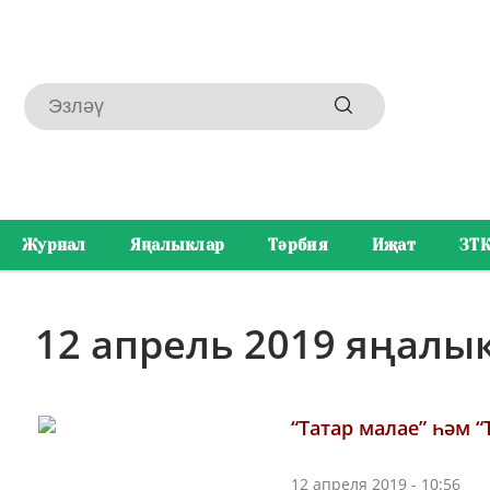
Журнал
Яңалыклар
Тәрбия
Иҗат
ЗТ
12 апрель 2019 яңалы
“Татар малае” һәм “
12 апреля 2019 - 10:56