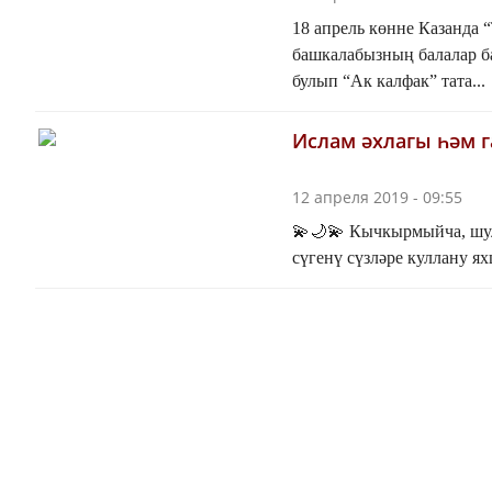
18 апрель көнне Казанда 
башкалабызның балалар б
булып “Ак калфак” тата...
Ислам әхлагы һәм г
12 апреля 2019 - 09:55
💫🌙💫 Кычкырмыйча, шул
сүгенү сүзләре куллану я