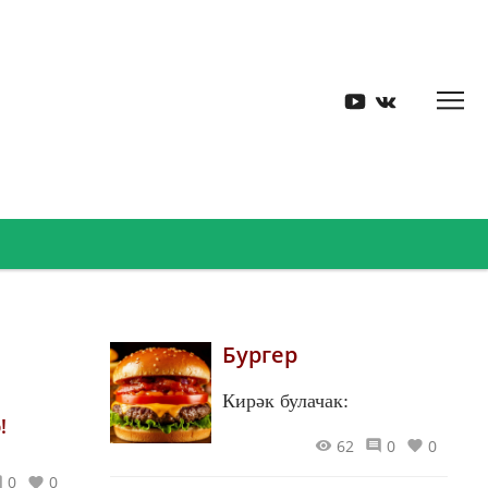
Бургер
Кирәк булачак:
!
62
0
0
0
0