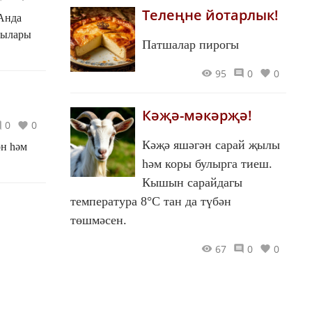
Телеңне йотарлык!
 Анда
чылары
Патшалар пирогы
95
0
0
Кәҗә-мәкәрҗә!
0
0
Кәҗә яшәгән сарай җылы
он һәм
һәм коры булырга тиеш.
Кышын сарайдагы
температура 8°С тан да түбән
төшмәсен.
67
0
0