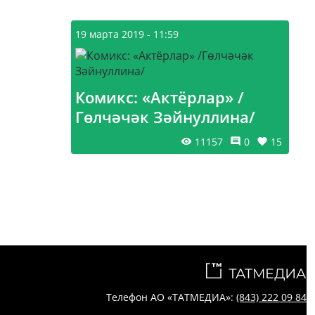
19 марта 2019 - 11:59
Комикс: «Актёрлар» /
Гөлчәчәк Зәйнуллина/
11157
0
15
Телефон АО «ТАТМЕДИА»:
(843) 222 09 84