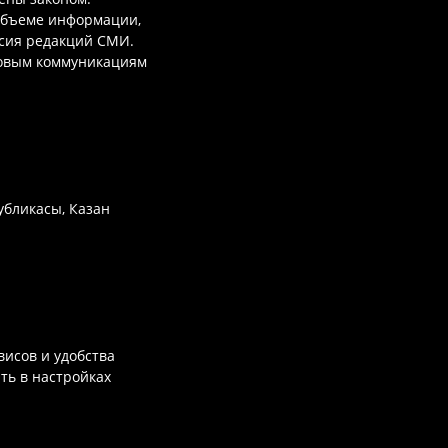
объеме информации,
асия редакций СМИ.
совым коммуникациям
убликасы, Казан
исов и удобства
ть в настройках