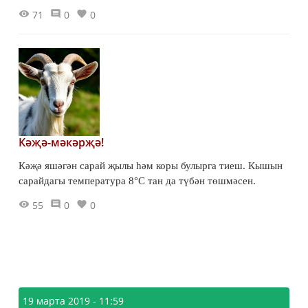
71
0
0
Кәҗә-мәкәрҗә!
Кәҗә яшәгән сарай җылы һәм коры булырга тиеш. Кышын
сарайдагы температура 8°С тан да түбән төшмәсен.
55
0
0
19 марта 2019 - 11:59