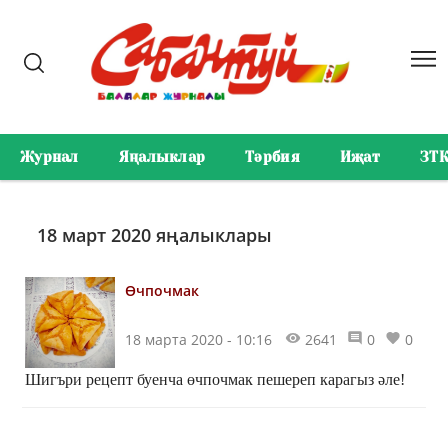
Журнал
Яңалыклар
Тәрбия
Иҗат
ЗТ
18 март 2020 яңалыклары
Өчпочмак
18 марта 2020 - 10:16
2641
0
0
Шигъри рецепт буенча өчпочмак пешереп карагыз әле!