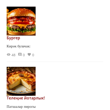
Бургер
Кирәк булачак:
48
0
0
Телеңне йотарлык!
Патшалар пирогы