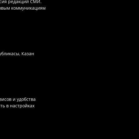
асия редакций СМИ.
совым коммуникациям
убликасы, Казан
исов и удобства
ть в настройках