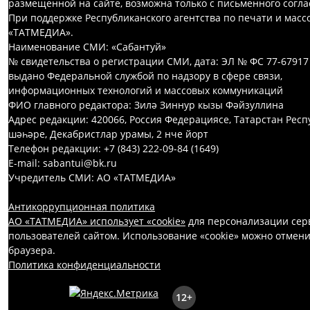
размещенной на сайте, возможна только с письменного согл
При поддержке Республиканского агентства по печати и мас
«ТАТМЕДИА».
Наименование СМИ: «Сабантуй»
№ свидетельства о регистрации СМИ, дата: ЭЛ № ФС 77-67917
выдано Федеральной службой по надзору в сфере связи,
информационных технологий и массовых коммуникаций
ФИО главного редактора: Зилә Зиннур кызы Фәйзуллина
Адрес редакции: 420066, Россия Федерациясе, Татарстан Респ
шәһәре, Декабристлар урамы, 2 нче йорт
Телефон редакции: +7 (843) 222-09-84 (1649)
E-mail: sabantui@bk.ru
Учредитель СМИ: АО «ТАТМЕДИА»
Антикоррупционная политика
АО «ТАТМЕДИА» использует «cookie»
для персонализации серв
пользователей сайтом. Использование «cookie» можно отмени
браузера.
Политика конфиденциальности
12+