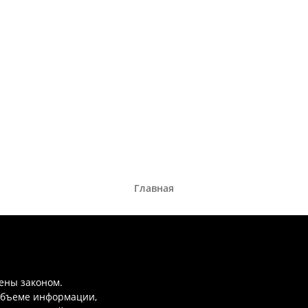
Главная
ены законом.
объеме информации,