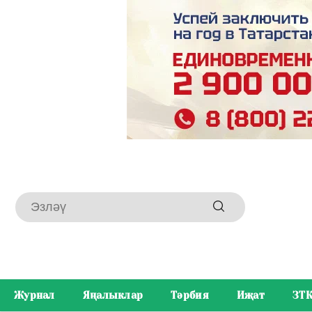
Журнал
Яңалыклар
Тәрбия
Иҗат
ЗТ