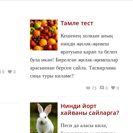
Тәмле тест
Кешенең холкын аның
нинди җиләк-җимеш
яратуына карап та белеп
була икән! Бирелгән җиләк-җимешләр
арасыннан берсен сайла. Тасвирлама
0
0
сиңа туры киләме?
73
0
0
Нинди йорт
хайваны сайларга?
Песи дә аласы килә,