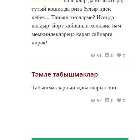
балыклар да кызыктыра,
тутый кошка да риза булыр идең
кебек... Таныш хисләрме? Исеңдә
калдыр: йорт хайванын холкыңа һәм
мөмкинлекләреңә карап сайларга
кирәк!
51
0
0
Тәмле табышмаклар
Табышмакларның җавапларын тап.
67
0
0