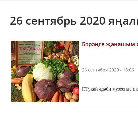
26 сентябрь 2020 яңа
Бәрәңге җанашым я
26 сентября 2020 - 18:06
Г.Тукай әдәби музеенда и