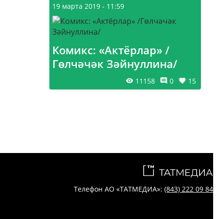
19 марта 2019 - 11:59
Комикс: «Актёрлар» /
Гөлчәчәк Зәйнуллина/
11158
0
15
Телефон АО «ТАТМЕДИА»:
(843) 222 09 84