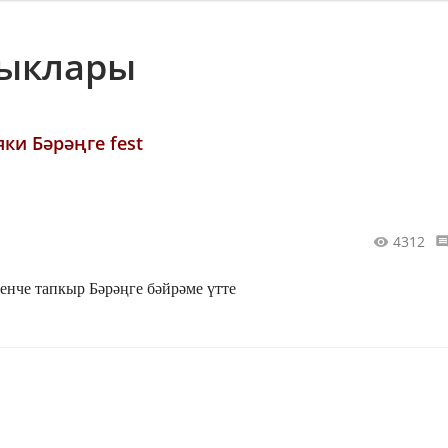
лыклары
ки Бәрәңге fest
4312
кенче тапкыр Бәрәңге бәйрәме үтте