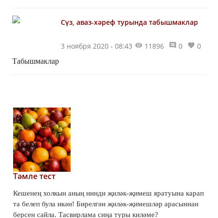
кайтты.
Сүз, аваз-хәреф турында табышмаклар
3 ноября 2020 - 08:43
11896
0
0
Табышмаклар
Тәмле тест
Кешенең холкын аның нинди җиләк-җимеш яратуына карап
та белеп була икән! Бирелгән җиләк-җимешләр арасыннан
берсен сайла. Тасвирлама сиңа туры киләме?