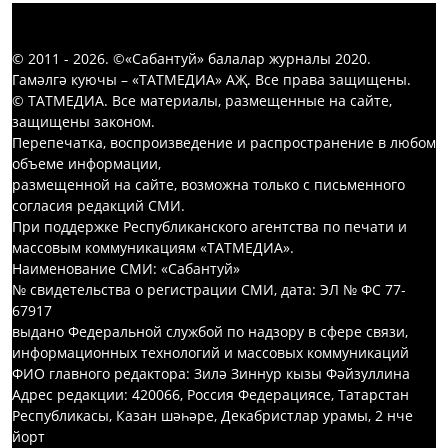
© 2011 - 2026. ©«Сабантуй» балалар журналы 2020.
Гамәлгә куючы – «ТАТМЕДИА» АҖ. Все права защищены.
© ТАТМЕДИА. Все материалы, размещенные на сайте,
защищены законом.
Перепечатка, воспроизведение и распространение в любом
объеме информации,
размещенной на сайте, возможна только с письменного
согласия редакций СМИ.
При поддержке Республиканского агентства по печати и
массовым коммуникациям «ТАТМЕДИА».
Наименование СМИ: «Сабантуй»
№ свидетельства о регистрации СМИ, дата: ЭЛ № ФС 77-
67917
выдано Федеральной службой по надзору в сфере связи,
информационных технологий и массовых коммуникаций
ФИО главного редактора: Зилә Зиннур кызы Фәйзуллина
Адрес редакции: 420066, Россия Федерациясе, Татарстан
Республикасы, Казан шәһәре, Декабристлар урамы, 2 нче
йорт