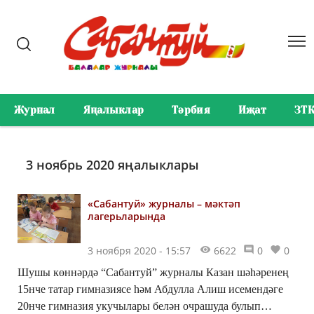
Журнал
Яңалыклар
Тәрбия
Иҗат
ЗТ
3 ноябрь 2020 яңалыклары
«Сабантуй» журналы – мәктәп
лагерьларында
3 ноября 2020 - 15:57
6622
0
0
Шушы көннәрдә “Сабантуй” журналы Казан шәһәренең
15нче татар гимназиясе һәм Абдулла Алиш исемендәге
20нче гимназия укучылары белән очрашуда булып