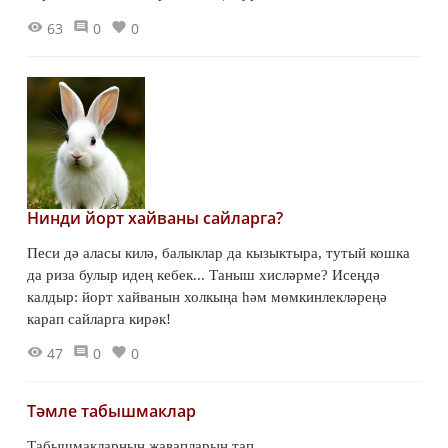
63
0
0
Нинди йорт хайваны сайларга?
Песи дә аласы килә, балыклар да кызыктыра, тутый кошка
да риза булыр идең кебек... Таныш хисләрме? Исеңдә
калдыр: йорт хайванын холкыңа һәм мөмкинлекләреңә
карап сайларга кирәк!
47
0
0
Тәмле табышмаклар
Табышмакларның җавапларын тап.