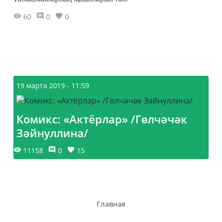
60
0
0
19 марта 2019 - 11:59
Комикс: «Актёрлар» /Гөлчәчәк
Зәйнуллина/
11158
0
15
Главная