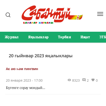
Журнал
Яңалыклар
Тәрбия
Иҗат
ЗТ
20 гыйнвар 2023 яңалыклары
Ак аю һәм пингвин
20 января 2023 - 17:00
8323
2
0
Бүгенге сорау мондый...