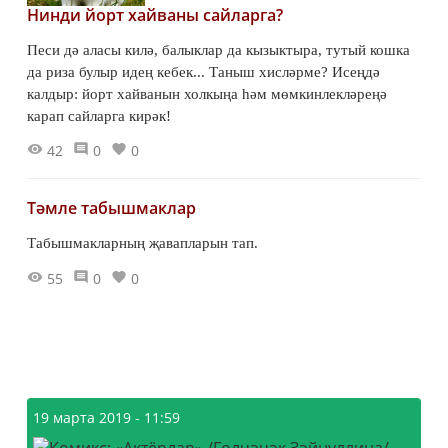
Нинди йорт хайваны сайларга?
Песи дә аласы килә, балыклар да кызыктыра, тутый кошка
да риза булыр идең кебек... Таныш хисләрме? Исеңдә
калдыр: йорт хайванын холкыңа һәм мөмкинлекләреңә
карап сайларга кирәк!
42
0
0
Тәмле табышмаклар
Табышмакларның җавапларын тап.
55
0
0
19 марта 2019 - 11:59