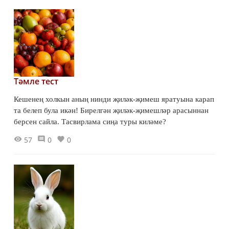
Тәмле тест
Кешенең холкын аның нинди җиләк-җимеш яратуына карап
та белеп була икән! Бирелгән җиләк-җимешләр арасыннан
берсен сайла. Тасвирлама сиңа туры киләме?
57
0
0