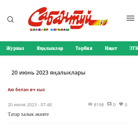
Журнал
Яңалыклар
Тәрбия
Иҗат
ЗТ
20 июнь 2023 яңалыклары
Аю белән өч кыз
20 июня 2023 - 07:48
8198
0
0
Татар халык әкияте