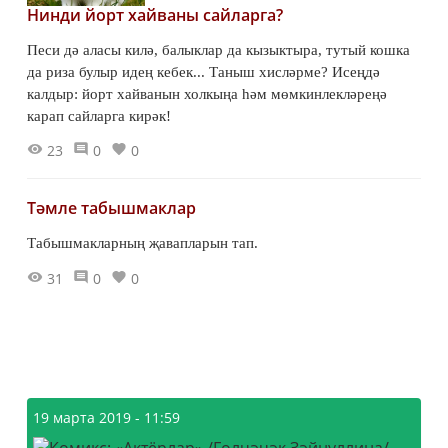
Нинди йорт хайваны сайларга?
Песи дә аласы килә, балыклар да кызыктыра, тутый кошка
да риза булыр идең кебек... Таныш хисләрме? Исеңдә
калдыр: йорт хайванын холкыңа һәм мөмкинлекләреңә
карап сайларга кирәк!
23
0
0
Тәмле табышмаклар
Табышмакларның җавапларын тап.
31
0
0
19 марта 2019 - 11:59