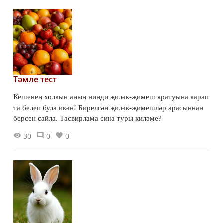
Тәмле тест
Кешенең холкын аның нинди җиләк-җимеш яратуына карап
та белеп була икән! Бирелгән җиләк-җимешләр арасыннан
берсен сайла. Тасвирлама сиңа туры киләме?
30
0
0