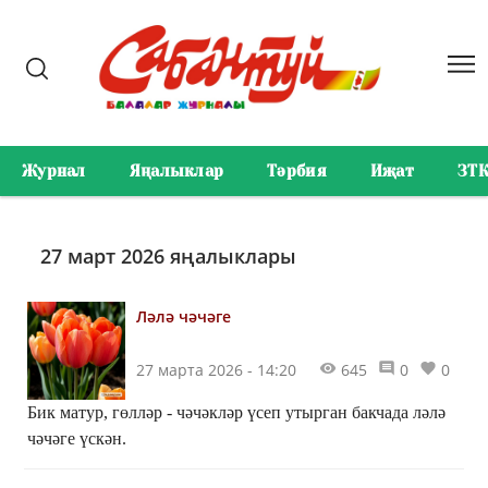
Журнал
Яңалыклар
Тәрбия
Иҗат
ЗТ
27 март 2026 яңалыклары
Ләлә чәчәге
27 марта 2026 - 14:20
645
0
0
Бик матур, гөлләр - чәчәкләр үсеп утырган бакчада ләлә
чәчәге үскән.