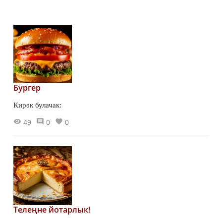
Бургер
Кирәк булачак:
49
0
0
Телеңне йотарлык!