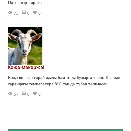
Патшалар пирогы
73
0
0
Кәҗә-мәкәрҗә!
Кәҗә яшәгән сарай җылы һәм коры булырга тиеш. Кышын
сарайдагы температура 8°С тан да түбән төшмәсен.
57
0
0