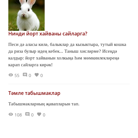
Нинди йорт хайваны сайларга?
Песи дә аласы килә, балыклар да кызыктыра, тутый кошка
да риза булыр идең кебек... Таныш хисләрме? Исеңдә
калдыр: йорт хайванын холкыңа һәм мөмкинлекләреңә
карап сайларга кирәк!
55
0
0
Тәмле табышмаклар
Табышмакларның җавапларын тап.
108
0
0