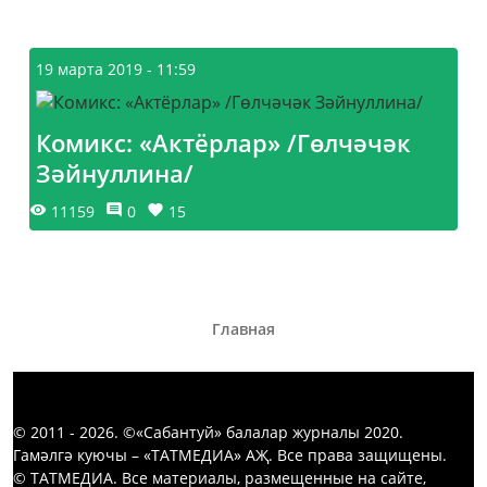
19 марта 2019 - 11:59
Комикс: «Актёрлар» /Гөлчәчәк
Зәйнуллина/
11159
0
15
Главная
© 2011 - 2026. ©«Сабантуй» балалар журналы 2020.
Гамәлгә куючы – «ТАТМЕДИА» АҖ. Все права защищены.
© ТАТМЕДИА. Все материалы, размещенные на сайте,