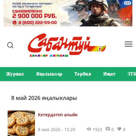
Журнал
Яңалыклар
Тәрбия
Иҗат
ЗТ
8 май 2026 яңалыклары
Кетердәтеп алыйк
8 мая 2026 - 15:29
1923
0
0