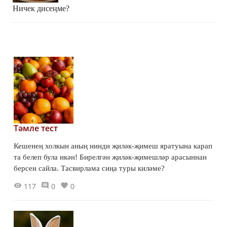
Ничек дисеңме?
Тәмле тест
Кешенең холкын аның нинди җиләк-җимеш яратуына карап
та белеп була икән! Бирелгән җиләк-җимешләр арасыннан
берсен сайла. Тасвирлама сиңа туры киләме?
117
0
0