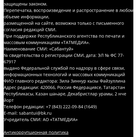
защищены законом.
Перепечатка, воспроизведение и распространение в любом
объеме информации,
размещенной на сайте, возможна только с письменного
согласия редакций СМИ.
При поддержке Республиканского агентства по печати и
массовым коммуникациям «ТАТМЕДИА».
Наименование СМИ: «Сабантуй»
№ свидетельства о регистрации СМИ, дата: ЭЛ № ФС 77-
67917
выдано Федеральной службой по надзору в сфере связи,
информационных технологий и массовых коммуникаций
ФИО главного редактора: Зилә Зиннур кызы Фәйзуллина
Адрес редакции: 420066, Россия Федерациясе, Татарстан
Республикасы, Казан шәһәре, Декабристлар урамы, 2 нче
йорт
Телефон редакции: +7 (843) 222-09-84 (1649)
E-mail: sabantui@bk.ru
Учредитель СМИ: АО «ТАТМЕДИА»
Антикоррупционная политика