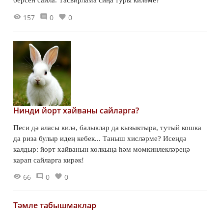
157
0
0
Нинди йорт хайваны сайларга?
Песи дә аласы килә, балыклар да кызыктыра, тутый кошка
да риза булыр идең кебек... Таныш хисләрме? Исеңдә
калдыр: йорт хайванын холкыңа һәм мөмкинлекләреңә
карап сайларга кирәк!
66
0
0
Тәмле табышмаклар