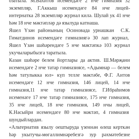
озатыла. М.Вахитов исемендәге 2 нче гимназия 32
экземпляр, Г.Аккыш исемендәге 84 нче лицей-
интернатка 28 экземпляр журнал килә. Шулай ук 41 нче
һәм 18 нче мәктәпләр дә язылуда катнаша.
Яшел Үзән районының Осиновада урнашкан С.К.
Гиматдинов исемендәге гимназиягә 30 лап журнал,
Яшел Үзән шәһәрендәге 5 нче мәктәпкә 103 журнал
укучыларыбызга таратыла.
Казан шәһәре белем йортлары да актив. Ш.Мәрҗани
исемендәге 2 нче татар гимназиясе, «Адымнар — белем
һәм татулыкка юл» күп телле мәктәбе, Ф.Г. Аитов
исемендәге 12 нче гимназия, 146 лицей, 14 нче
гимназия,11 нче татар гимназиясе, Г.Ибраһимов
исеменәге 17 нче татар гимназиясе, 175 нче гимназия,
35 нче лицей, 18 нче гимназия, 149 нчы лицей,
К.Насыйри исемендәге 80 нче мәктәп, 4 гимназия
шундыйлардан.
«Альтернатив язылу оештыруда үзеннән өлеш керткән
һәр укытучы-мөгаллимнәребезгә зур рәхмәтебезне