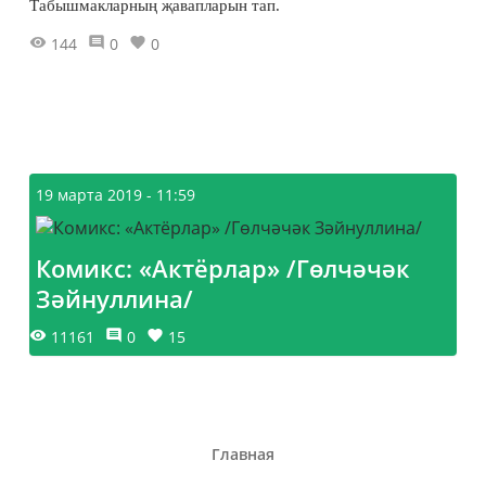
Табышмакларның җавапларын тап.
144
0
0
19 марта 2019 - 11:59
Комикс: «Актёрлар» /Гөлчәчәк
Зәйнуллина/
11161
0
15
Главная