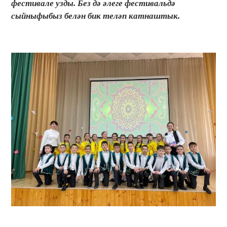
фестивале узды. Без дә әлеге фестивальдә
сыйныфыбыз белән бик теләп катнаштык.