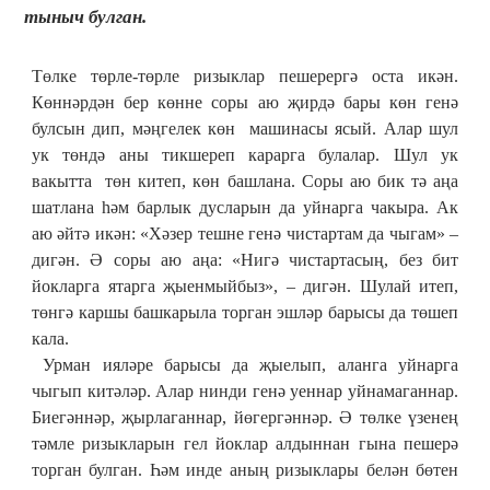
тыныч булган.
Төлке төрле-төрле ризыклар пешерергә оста икән.
Көннәрдән бер көнне соры аю җирдә бары көн генә
булсын дип, мәңгелек көн машинасы ясый. Алар шул
ук төндә аны тикшереп карарга булалар. Шул ук
вакытта төн китеп, көн башлана. Соры аю бик тә аңа
шатлана һәм барлык дусларын да уйнарга чакыра. Ак
аю әйтә икән: «Хәзер тешне генә чистартам да чыгам» –
дигән. Ә соры аю аңа: «Нигә чистартасың, без бит
йокларга ятарга җыенмыйбыз», – дигән. Шулай итеп,
төнгә каршы башкарыла торган эшләр барысы да төшеп
кала.
Урман ияләре барысы да җыелып, аланга уйнарга
чыгып китәләр. Алар нинди генә уеннар уйнамаганнар.
Биегәннәр, җырлаганнар, йөгергәннәр. Ә төлке үзенең
тәмле ризыкларын гел йоклар алдыннан гына пешерә
торган булган. Һәм инде аның ризыклары белән бөтен