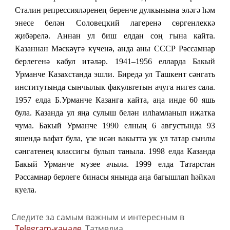
Сталин репрессияләренең беренче дулкынына эләгә һәм
энесе белән Соловецкий лагеренә сөргенлеккә
җибәрелә. Аннан ул биш елдан соң гына кайта.
Казаннан Мәскәүгә күченә, анда аны СССР Рәссамнар
берлегенә кабул итәләр. 1941–1956 елларда Бакый
Урманче Казахстанда эшли. Биредә ул Ташкент сәнгать
институтында сынчылык факультетын ачуга нигез сала.
1957 елда Б.Урманче Казанга кайта, аңа инде 60 яшь
була. Казанда ул яңа сулыш белән илһамланып иҗатка
чума. Бакый Урманче 1990 елның 6 августында 93
яшендә вафат була, үзе исән вакытта ук ул татар сынлы
сәнгатенең классигы булып таныла. 1998 елда Казанда
Бакый Урманче музее ачыла. 1999 елда Татарстан
Рәссамнар берлеге бинасы янында аңа багышлап һәйкәл
куела.
Следите за самым важным и интересным в
Telegram-канале
Татмедиа