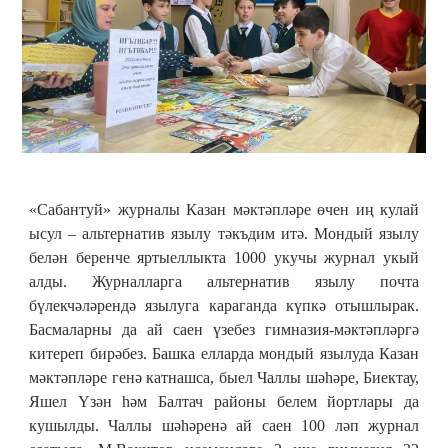
«Сабантуй» журналы Казан мәктәпләре өчен иң кулай
ысул – альтернатив язылу тәкъдим итә. Мондый язылу
белән беренче яртыеллыкта 1000 укучы журнал укый
алды. Журналларга альтернатив язылу почта
бүлекчәләрендә язылуга караганда күпкә отышлырак.
Басмаларны да ай саен үзебез гимназия-мәктәпләргә
китереп бирәбез. Башка елларда мондый язылуда Казан
мәктәпләре генә катнашса, быел Чаллы шәһәре, Биектау,
Яшел Үзән һәм Балтач районы белем йортлары да
кушылды. Чаллы шәһәренә ай саен 100 ләп журнал