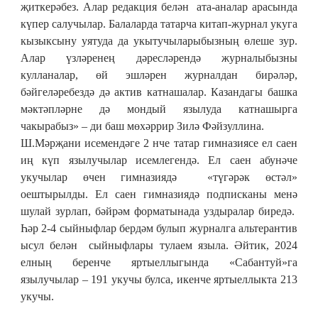
җиткерәбез. Алар редакция белән ата-аналар арасында
күпер салучылар. Балаларда татарча китап-журнал укуга
кызыксыну уятуда да укытучыларыбызның өлеше зур.
Алар үзләренең дәресләрендә журналыбызны
кулланалар, өй эшләрен журналдан бирәләр,
бәйгеләребездә дә актив катнашалар. Казандагы башка
мәктәпләрне дә мондый язылуда катнашырга
чакырабыз» – ди баш мөхәррир Зилә Фәйзуллина.
Ш.Мәрҗани исемендәге 2 нче татар гимназиясе ел саен
иң күп язылучылар исемлегендә. Ел саен абунәче
укучылар өчен гимназиядә «түгәрәк өстәл»
оештырылды. Ел саен гимназиядә подписканы менә
шулай зурлап, бәйрәм форматынада уздыралар биредә.
Һәр 2-4 сыйныфлар бердәм булып журналга альтерантив
ысул белән сыйныфлары тулаем языла. Әйтик, 2024
елның беренче яртыеллыгында «Сабантуй»га
язылучылар – 191 укучы булса, икенче яртыеллыкта 213
укучы.