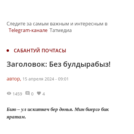
Следите за самым важным и интересным в
Telegram-канале
Татмедиа
САБАНТУЙ ПОЧТАСЫ
Заголовок: Без булдырабыз!
автор,
15 апреля 2024 - 09:01
1459
0
4
Бию – ул искиткеч бер дөнья. Мин биергә бик
яратам.