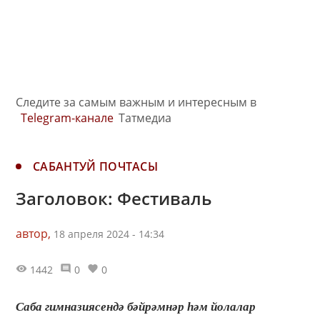
Следите за самым важным и интересным в
Telegram-канале
Татмедиа
САБАНТУЙ ПОЧТАСЫ
Заголовок: Фестиваль
автор,
18 апреля 2024 - 14:34
1442
0
0
Саба гимназиясендә бәйрәмнәр һәм йолалар