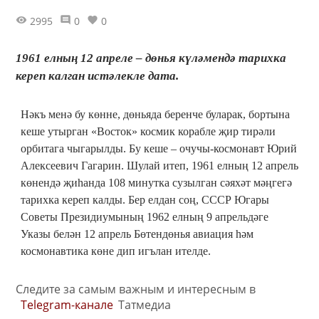
2995
0
0
1961 елның 12 апреле – дөнья күләмендә тарихка
кереп калган истәлекле дата.
Нәкъ менә бу көнне, дөньяда беренче буларак, бортына
кеше утырган «Восток» космик корабле җир тирәли
орбитага чыгарылды. Бу кеше – очучы-космонавт Юрий
Алексеевич Гагарин. Шулай итеп, 1961 елның 12 апрель
көнендә җиһанда 108 минутка сузылган сәяхәт мәңгегә
тарихка кереп калды. Бер елдан соң, СССР Югары
Советы Президиумының 1962 елның 9 апрельдәге
Указы белән 12 апрель Бөтендөнья авиация һәм
космонавтика көне дип игълан ителде.
Следите за самым важным и интересным в
Telegram-канале
Татмедиа