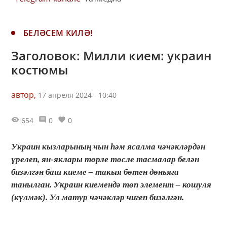
БЕЛӘСЕМ КИЛӘ!
Заголовок: Милли кием: украин
костюмы
автор,
17 апреля 2024 - 10:40
654
0
0
Украин кызларының чын һәм ясалма чәчәкләрдән
үрелеп, ян-яклары төрле төсле тасмалар белән
бизәлгән баш киеме – такыя бөтен дөньяга
танылган. Украин киемендә төп элемент – кошуля
(күлмәк). Ул матур чәчәкләр чигеп бизәлгән.