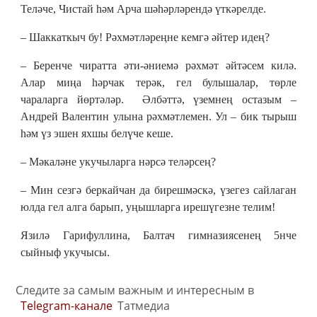
Теләче, Чистай һәм Арча шәһәрләрендә үткәрелде.
– Шаккаткыч бу! Рәхмәтләреңне кемгә әйтер идең?
– Беренче чиратта әти-әниемә рәхмәт әйтәсем килә.
Алар миңа һәрчак терәк, гел булышалар, төрле
чараларга йөртәләр. Әлбәттә, үземнең остазым –
Андрей Валентин улына рәхмәтлемен. Ул – бик тырыш
һәм үз эшен яхшы белүче кеше.
– Мәкаләне укучыларга нәрсә теләрсең?
– Мин сезгә беркайчан да бирешмәскә, үзегез сайлаган
юлда гел алга барып, уңышларга ирешүгезне телим!
Язилә Гарифуллина, Балтач гимназиясенең 5нче
сыйныф укучысы.
Следите за самым важным и интересным в
Telegram-канале
Татмедиа