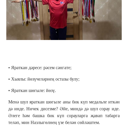
• Яраткан дәресе: рәсем сәнгате;
• Хыялы: йөзүчеләрнең остазы булу;
• Яраткан шөгыле: йөзү.
Менә шул яраткан шөгыле аны бик күп медальле иткән
дә инде. Ничек дисезме? Әйе, миндә дә шул сорау иде.
Әлеге һәм башка бик күп сорауларга җавап табарга
теләп, мин Назлыгөлнең үзе белән сөйләштем.