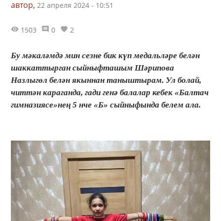
автор,
22 апреля 2024 - 10:51
1503
0
2
Бу мәкаләмдә мин сезне бик күп медальләре белән
шаккаттырган сыйныфташым Шәрипова
Назлыгөл белән якыннан таныштырам. Ул болай,
читтән караганда, гади генә балалар кебек «Балтач
гимназиясе»нең 5 нче «Б» сыйныфында белем ала.