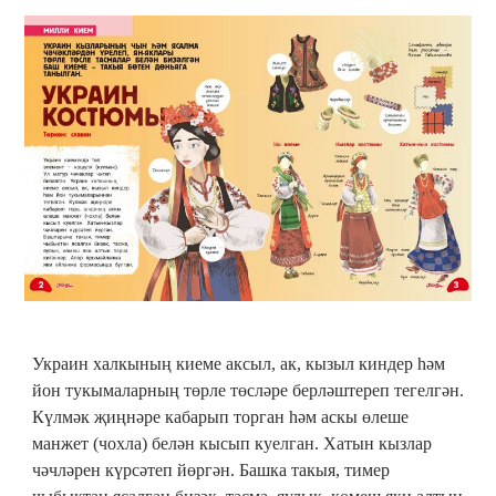
Украин халкының киеме аксыл, ак, кызыл киндер һәм
йон тукымаларның төрле төсләре берләштереп тегелгән.
Күлмәк җиңнәре кабарып торган һәм аскы өлеше
манжет (чохла) белән кысып куелган. Хатын кызлар
чәчләрен күрсәтеп йөргән. Башка такыя, тимер