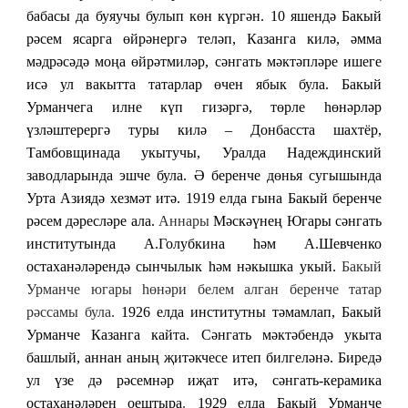
бабасы да буяучы булып көн күргән. 10 яшендә Бакый
рәсем ясарга өйрәнергә теләп, Казанга килә, әмма
мәдрәсәдә моңа өйрәтмиләр, сәнгать мәктәпләре ишеге
исә ул вакытта татарлар өчен ябык була. Бакый
Урманчега илне күп гизәргә, төрле һөнәрләр
үзләштерергә туры килә – Донбасста шахтёр,
Тамбовщинада укытучы, Уралда Надеждинский
заводларында эшче була. Ә беренче дөнья сугышында
Урта Азиядә хезмәт итә. 1919 елда гына Бакый беренче
рәсем дәресләре ала.
Аннары
Мәскәүнең Югары сәнгать
институтында А.Голубкина һәм А.Шевченко
остаханәләрендә сынчылык һәм нәкышка укый.
Бакый
Урманче югары һөнәри белем алган беренче татар
рәссамы була.
1926 елда институтны тәмамлап, Бакый
Урманче Казанга кайта. Сәнгать мәктәбендә укыта
башлый, аннан аның җитәкчесе итеп билгеләнә. Биредә
ул үзе дә рәсемнәр иҗат итә, сәнгать-керамика
остаханәләрен оештыра
.
1929 елда Бакый Урманче