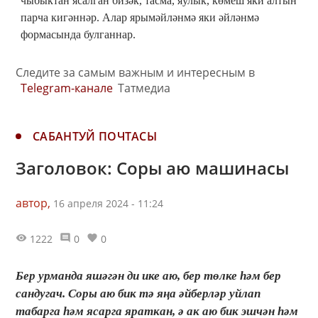
чыбыктан ясалган бизәк, тасма, яулык, көмеш яки алтын
парча кигәннәр. Алар ярымәйләнмә яки әйләнмә
формасында булганнар.
Следите за самым важным и интересным в
Telegram-канале
Татмедиа
САБАНТУЙ ПОЧТАСЫ
Заголовок: Соры аю машинасы
автор,
16 апреля 2024 - 11:24
1222
0
0
Бер урманда яшәгән ди ике аю, бер төлке һәм бер
сандугач. Соры аю бик тә яңа әйберләр уйлап
табарга һәм ясарга яраткан, ә ак аю бик эшчән һәм