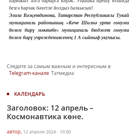
һәрвакыт алга барырга кирәк. Уңышка ирешү юлында
безгә һәрчак бәхетле йолдыз балкысын!
Элиза Вәҗетдинова, Татарстан Республикасы Тукай
муниципаль районының «Кече Шилнә урта гомуми
белем бирү мәктәбе» муниципаль бюджет гомуми
белем бирү учреждениясенең 1 А сыйныф укучысы.
Следите за самым важным и интересным в
Telegram-канале
Татмедиа
КАЛЕНДАРЬ
Заголовок: 12 апрель –
Космонавтика көне.
автор,
12 апреля 2024 - 10:00