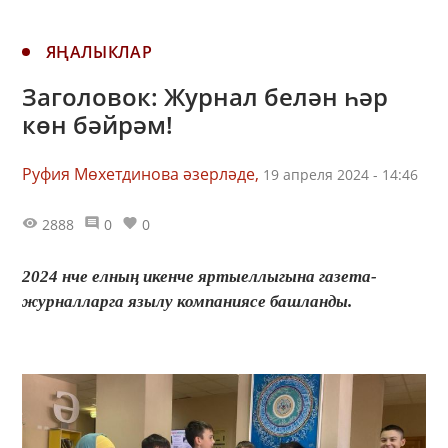
ЯҢАЛЫКЛАР
Заголовок: Журнал белән һәр
көн бәйрәм!
Руфия Мөхетдинова әзерләде,
19 апреля 2024 - 14:46
2888
0
0
2024 нче елның икенче яртыеллыгына газета-
журналларга язылу компаниясе башланды.