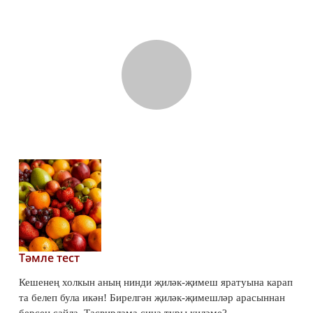
Тәмле тест
Кешенең холкын аның нинди җиләк-җимеш яратуына карап
та белеп була икән! Бирелгән җиләк-җимешләр арасыннан
берсен сайла. Тасвирлама сиңа туры киләме?