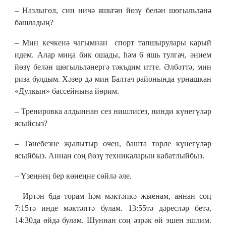
– Назлыгөл, син ничә яшьтән йөзү белән шөгыльләнә
башладың?
– Мин кечкенә чагымнан спорт тапшырулары карый
идем. Алар миңа бик ошады, һәм 6 яшь тулгач, әнием
йөзү белән шөгыльләнергә тәкъдим итте. Әлбәттә, мин
риза булдым. Хәзер дә мин Балтач районында урнашкан
«Дулкын» бассейнына йөрим.
– Тренировка алдыннан сез нишлисез, нинди күнегүләр
ясыйсыз?
– Тәнебезне җылытыр өчен, башта төрле күнегүләр
ясыйбыз. Аннан соң йөзү техникаларын кабатлыйбыз.
– Үзеңнең бер көнеңне сөйлә әле.
– Иртән 6да торам һәм мәктәпкә җыенам, аннан соң
7:15тә инде мәктәптә булам. 13:55тә дәресләр бетә,
14:30да өйдә булам. Шуннан соң әзрәк өй эшен эшлим.