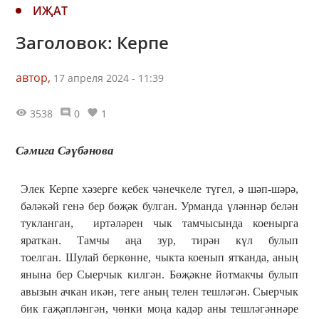
ИҖАТ
Заголовок: Керпе
автор,
17 апреля 2024 - 11:39
3538
0
1
Сәмига Сәүбәнова
Элек Керпе хәзерге кебек чәнечкеле түгел, ә шәп-шәрә,
бәләкәй генә бер бөҗәк булган. Урманда үләннәр белән
тукланган, иртәләрен чык тамчысында коенырга
яраткан. Тамчы аңа зур, тирән күл булып
тоелган. Шулай беркөнне, чыкта коенып ятканда, аның
янына бер Сыерчык килгән. Бөҗәкне йотмакчы булып
авызын ачкан икән, теге аның телен тешләгән. Сыерчык
бик гаҗәпләнгән, чөнки моңа кадәр аны тешләгәннәре