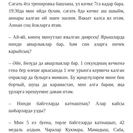
Сәгать 4тә тренировка башлана, ул кичке 7гә кадәр бара.
19:30да мин өйдә булам, сәгать 8дә кичке аш ашыйм,
аннары калган өй эшен эшлим. Вакыт калса ял итәм.
Аннан соң йокларга ятам.
– Ай-яй, көнең минутлап язылган диярсең! Ярышларда
нинди авырлыклар бар, һәм син аларга ничек
карыйсың?
– Әйе, йөзүдә дә авырлыклар бар. 1 секундның кечкенә
генә бер өлеше аркасында 1 нче урынга кермичә калган
очраклар да булырга мөмкин. Бу җиңелүләрем мине бик
борчый, шуңа да карамастан, мин алга барам, яңа
үрләргә ирешүемне дәвам итәм.
– Нинди бәйгеләрдә катнаштың? Алар кайсы
шәһәрләрдә узды?
– Мин 5 ел буена, төрле бәйгеләрдә катнашып, 42
медаль алдым. Чаралар Кукмара, Мамадыш, Саба,