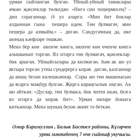
урман сыйланган булган. Уйный-уйный тамаклары
ачкан җәнлекләр төлкедән: «Нигә син пешермисең? –
дип сораганнар. Ә ул аларга: «Мин бит йоклар
алдыннан гына пешерә идем. Төн булмагач, мин
пешерә дә алмыйм,» – дигән. Сандугачның да, ике
аюның кәефләре төшкән.
Менә бер көн икенче көнгә, икенче көн өченче көнгә
алышынып торган. Ял итәргә төн булмагач, җәнлекләр
бик арыган. Уйныйсылары да килмәгән. Һәм ак аю ул
яктыра торган утны сүндерергә кирәк дигән, калганнар
да аның белән килешкәннәр. Соры аю төн машинасын
да ясарга мәҗбүр булган. Җиргә караңгылык иңгән. Ак
аю әйткән: «Дуслар, төн булмаса, бик читен икән, безгә
ял итәргә дә кирәк бит». Урман ияләре йокыга
киткәннәр. Менә шуның белән әкият тә беткән.
Әмир Кәримуллин , Балык Бистәсе районы, Күгәрчен
урта мәктәбенең 7 нче сыйныф укучысы.