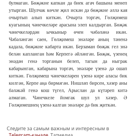
булмаган. Бөҗәкне капкан да биек агач башына менеп
утырган. Шулчак көчле җил искән дә бөҗәкне әллә кая
очыртып алып киткән. Очырта торгач, Гөлҗимеш
куагының чәнечкеләре арасына элеп калдырган. Бөҗәк
чәнечкеләрдән ычкыныр өчен чәбәләнә икән.
Чәбәләнгән саен, Гөлҗимеш энәләре аның тәненә
кадала, бөҗәкне кабарта икән. Берзаман бөҗәк гел энә
белән капланган һәм Керпегә әйләнгән. Бөҗәк, үзенең
энәдән генә торганын белеп, тагын да ныграк
кабарынган, кабарына торгач, энәләре үзенә дә ошап
киткән. Гөлҗимеш чәнечкеләрен үзенә кире аласы бик
килгән, Керпе аңа бирмәгән. Нишләп бирсен, хәзер аны
бәләкәй генә кош түгел, Арыслан да күтәреп китә
алмаган. Чәнечкеле йомгак шул ул хәзер. Ә
Гөлҗимешнең үзенә калган энәләре дә бик җиткән.
Следите за самым важным и интересным в
Telegram-канале
Татмедиа