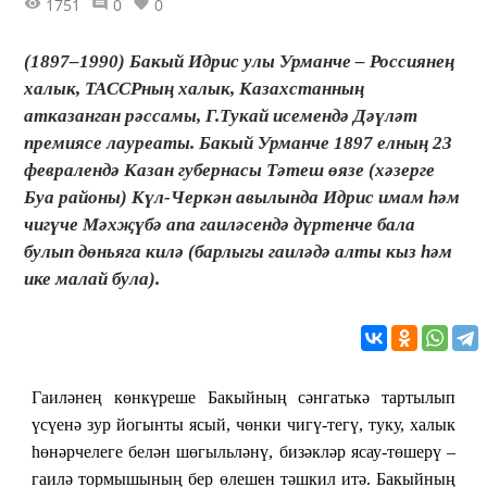
1751
0
0
(1897–1990) Бакый Идрис улы Урманче – Россиянең
халык, ТАССРның халык, Казахстанның
атказанган рәссамы, Г.Тукай исемендә Дәүләт
премиясе лауреаты. Бакый Урманче 1897 елның 23
февралендә Казан губернасы Тәтеш өязе (хәзерге
Буа районы) Күл-Черкән авылында Идрис имам һәм
чигүче Мәхҗүбә апа гаиләсендә дүртенче бала
булып дөньяга килә (барлыгы гаиләдә алты кыз һәм
ике малай була).
Гаиләнең көнкүреше Бакыйның сәнгатькә тартылып
үсүенә зур йогынты ясый, чөнки чигү-тегү, туку, халык
һөнәрчелеге белән шөгыльләнү, бизәкләр ясау-төшерү –
гаилә тормышының бер өлешен тәшкил итә. Бакыйның