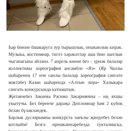
Һәр биюне башкаруга зур тырышлык, оешканлык кирәк.
Музыка, костюмнар, тигез хәрәкәтләр аша бию шатлык
чыганагына әйләнә. 7 апрель көнне без – үрнәк балалар
коллективы хореография ансамбле «Яз» (Яр Чаллы
шәһәренең 17 нче санлы балалар хореография сәнгате
мәктәбе) Казан шәһәрендә «Алтын лира» Халыкара
сәнгать конкурсында катнаштык.
Җитәкчебез Зәкиева Рәсимә Зәкәрияевна – иң яхшы
укытучы. Без беренче дәрәҗә Дипломнар һәм 2 кубок
белән бүләкләндек.
Барлык дусларымны конкурста лаеклы җиңүебез белән
котлыйм! Безгә ирешкәннәребездә тукталмаска,