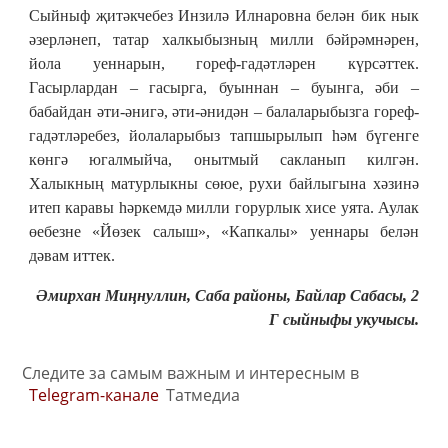
Сыйныф җитәкчебез Инзилә Илнаровна белән бик нык
әзерләнеп, татар халкыбызның милли бәйрәмнәрен,
йола уеннарын, гореф-гадәтләрен күрсәттек.
Гасырлардан – гасырга, буыннан – буынга, әби –
бабайдан әти-әнигә, әти-әнидән – балаларыбызга гореф-
гадәтләребез, йолаларыбыз тапшырылып һәм бүгенге
көнгә югалмыйча, онытмый сакланып килгән.
Халыкның матурлыкны сөюе, рухи байлыгына хәзинә
итеп каравы һәркемдә милли горурлык хисе уята. Аулак
өебезне «Йөзек салыш», «Капкалы» уеннары белән
дәвам иттек.
Әмирхан Миңнуллин, Саба районы, Байлар Сабасы, 2
Г сыйныфы укучысы.
Следите за самым важным и интересным в
Telegram-канале
Татмедиа